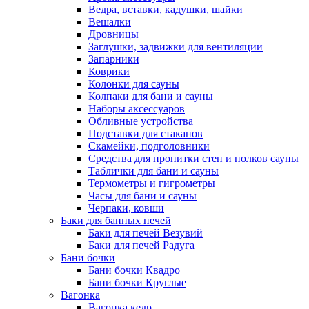
Ведра, вставки, кадушки, шайки
Вешалки
Дровницы
Заглушки, задвижки для вентиляции
Запарники
Коврики
Колонки для сауны
Колпаки для бани и сауны
Наборы аксессуаров
Обливные устройства
Подставки для стаканов
Скамейки, подголовники
Средства для пропитки стен и полков сауны
Таблички для бани и сауны
Термометры и гигрометры
Часы для бани и сауны
Черпаки, ковши
Баки для банных печей
Баки для печей Везувий
Баки для печей Радуга
Бани бочки
Бани бочки Квадро
Бани бочки Круглые
Вагонка
Вагонка кедр