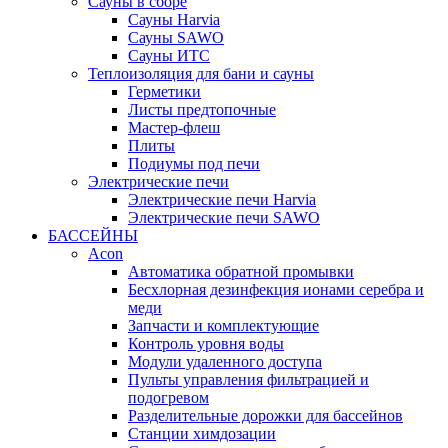
Сауны в сборе
Cауны Harvia
Сауны SAWO
Сауны ИТС
Теплоизоляция для бани и сауны
Герметики
Листы предтопочные
Мастер-флеш
Плиты
Подиумы под печи
Электрические печи
Электрические печи Harvia
Электрические печи SAWO
БАССЕЙНЫ
Acon
Автоматика обратной промывки
Беcхлорная дезинфекция ионами серебра и
меди
Запчасти и комплектующие
Контроль уровня воды
Модули удаленного доступа
Пульты управления фильтрацией и
подогревом
Разделительные дорожки для бассейнов
Станции химдозации