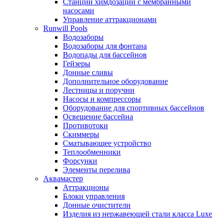
Станции химдозации с мембранными
насосами
Управление аттракционами
Runwill Pools
Водозаборы
Водозаборы для фонтана
Водопады для бассейнов
Гейзеры
Донные сливы
Дополнительное оборудование
Лестницы и поручни
Насосы и компрессоры
Оборудование для спортивных бассейнов
Освещение бассейна
Противотоки
Скиммеры
Сматывающее устройство
Теплообменники
Форсунки
Элементы перелива
Аквамастер
Аттракционы
Блоки управления
Донные очистители
Изделия из нержавеющей стали класса Luxe