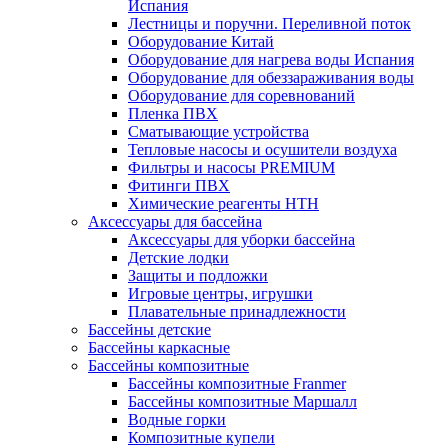
Испания
Лестницы и поручни. Переливной поток
Оборудование Китай
Оборудование для нагрева воды Испания
Оборудование для обеззараживания воды
Оборудование для соревнований
Пленка ПВХ
Сматывающие устройства
Тепловые насосы и осушители воздуха
Фильтры и насосы PREMIUM
Фитинги ПВХ
Химические реагенты HTH
Аксессуары для бассейна
Аксессуары для уборки бассейна
Детские лодки
Защиты и подложки
Игровые центры, игрушки
Плавательные принадлежности
Бассейны детские
Бассейны каркасные
Бассейны композитные
Бассейны композитные Franmer
Бассейны композитные Маршалл
Водные горки
Композитные купели