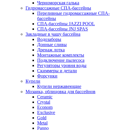
Черноморская галька
Гидромассажные СПА-бассейны
Переливные гидромассажные СПА-
бассейны
СПА-бассейны JAZZI POOL
СПА-бассейны JNJ SPAS
Закладные в чашу бассейна
Водозаборы
Донные сливы
Дренаж лотка
Монтажные комплекты
Подключение пылесоса
Регуляторы уровня воды
Скиммеры и детали
Форсунки
Купели
Купели нержавеющие
Мозаика, облицовка для бассейнов
Ceramic
Crystal
Econom
Exclusive
Gold
Metal
Panno