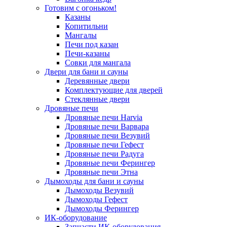
Готовим с огоньком!
Казаны
Копитильни
Мангалы
Печи под казан
Печи-казаны
Совки для мангала
Двери для бани и сауны
Деревянные двери
Комплектующие для дверей
Стеклянные двери
Дровяные печи
Дровяные печи Harvia
Дровяные печи Варвара
Дровяные печи Везувий
Дровяные печи Гефест
Дровяные печи Радуга
Дровяные печи Ферингер
Дровяные печи Этна
Дымоходы для бани и сауны
Дымоходы Везувий
Дымоходы Гефест
Дымоходы Ферингер
ИК-оборудование
Запчасти ИК-оборудования