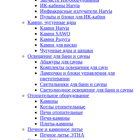
ИК-кабины Harvia
Инфракрасные излучатели Harvia
Пульты и блоки для ИК-кабин
Камни, чугунные ядра
Камни Harvia
Камни SAWO
Камни Радуга
Камни для виски
Чугунные ядра и шишки
Освещение для бани и сауны
Абажуры для сауны
Комплекты освещения для саун
Лампочки и блоки управления для
цветотерапии
Светильники для бани и сауны
Светодиодное освещение для бани и сауны
Отопительное оборудование
Камины
Котлы отопительные
Печи отопительные
Печи-камины
Плиты-камины
Печное и каминное литье
Печное литье ЭТНА