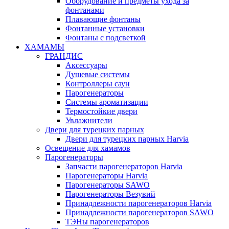
Оборудование и предметы ухода за
фонтанами
Плавающие фонтаны
Фонтанные установки
Фонтаны с подсветкой
ХАМАМЫ
ГРАНДИС
Аксессуары
Душевые системы
Контроллеры саун
Парогенераторы
Системы ароматизации
Термостойкие двери
Увлажнители
Двери для турецких парных
Двери для турецких парных Harvia
Освещение для хамамов
Парогенераторы
Запчасти парогенераторов Harvia
Парогенераторы Harvia
Парогенераторы SAWO
Парогенераторы Везувий
Принадлежности парогенераторов Harvia
Принадлежности парогенераторов SAWO
ТЭНы парогенераторов