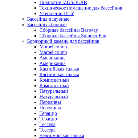
Покрытие IZOSOLAR
Техническое помещение для бассейнов
Утепление ППУ
Бассейны надувные
Бассейны сборные
Сборные бассейны Bestway
Сборные бассейны Summer Fun
Бордюрный камень для бассейнов
Marbel crumb
Marbel crumb
Американка
Американка
Каспийская галька
Каспийская галька
Композитный
Композитный
Натуральный
Натуральный
Переливы
Переливы
Тераццо
Тераццо
Тессера
Тессера
Черноморская галька