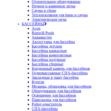
Отопительное оборудование
Печное и каминное литье
Сауны в сборе
Теплоизоляция для бани и сауны
Электрические печи
БАССЕЙНЫ
Acon
Runwill Pools
Аквамастер
Аксессуары для бассейна
Бассейны детские
Бассейны каркасные
Бассейны композитные
Бассейны надувные
Бассейны сборные
Бордюрный камень для бассейнов
Гидромассажные СПА-бассейны
Закладные в чашу бассейна
Купели
Мозаика, облицовка для бассейнов
Оборудование для бассейнов
Освещение для бассейнов
Павильоны для бассейнов
Робот-очиститель
СПА-бассейны