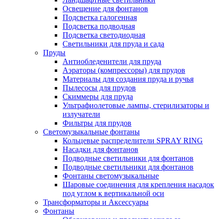
Освещение для фонтанов
Подсветка галогенная
Подсветка подводная
Подсветка светодиодная
Светильники для пруда и сада
Пруды
Антиобледенители для пруда
Аэраторы (компрессоры) для прудов
Материалы для создания пруда и ручья
Пылесосы для прудов
Скиммеры для пруда
Ультрафиолетовые лампы, стерилизаторы и
излучатели
Фильтры для прудов
Светомузыкальные фонтаны
Кольцевые распределители SPRAY RING
Насадки для фонтанов
Подводные светильники для фонтанов
Подводные светильники для фонтанов
Фонтаны светомузыкальные
Шаровые соединения для крепления насадок
под углом к вертикальной оси
Трансформаторы и Аксессуары
Фонтаны