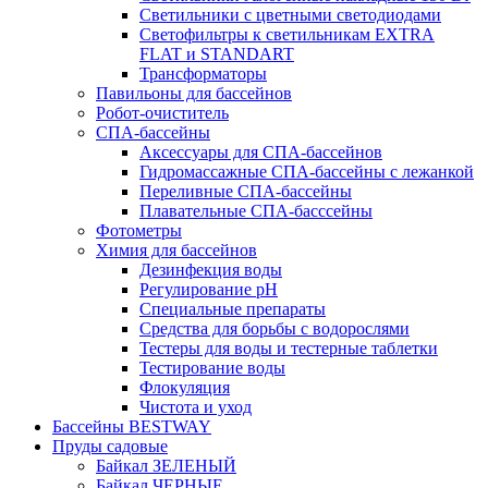
Светильники с цветными светодиодами
Светофильтры к светильникам EXTRA
FLAT и STANDART
Трансформаторы
Павильоны для бассейнов
Робот-очиститель
СПА-бассейны
Аксессуары для СПА-бассейнов
Гидромассажные СПА-бассейны с лежанкой
Переливные СПА-бассейны
Плавательные СПА-басссейны
Фотометры
Химия для бассейнов
Дезинфекция воды
Регулирование pH
Специальные препараты
Средства для борьбы с водорослями
Тестеры для воды и тестерные таблетки
Тестирование воды
Флокуляция
Чистота и уход
Бассейны BESTWAY
Пруды садовые
Байкал ЗЕЛЕНЫЙ
Байкал ЧЕРНЫЕ