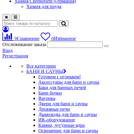
Химия Chemoform (Германия)
Химия для пруда
0
Сравнение
0
Избранное
Отслеживание заказа
Вход
Регистрация
Все категории
БАНИ И САУНЫ
Готовим с огоньком!
Аксессуары для бани и сауны
Баки для банных печей
Бани бочки
Вагонка
Двери для бани и сауны
Дровяные печи
Дымоходы для бани и сауны
ИК-оборудование
Камни, чугунные ядра
Освещение для бани и сауны