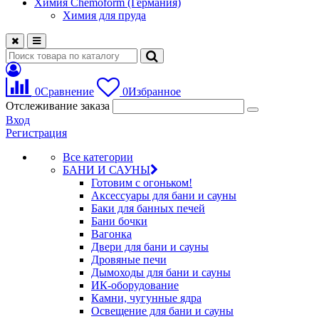
Химия Chemoform (Германия)
Химия для пруда
0
Сравнение
0
Избранное
Отслеживание заказа
Вход
Регистрация
Все категории
БАНИ И САУНЫ
Готовим с огоньком!
Аксессуары для бани и сауны
Баки для банных печей
Бани бочки
Вагонка
Двери для бани и сауны
Дровяные печи
Дымоходы для бани и сауны
ИК-оборудование
Камни, чугунные ядра
Освещение для бани и сауны