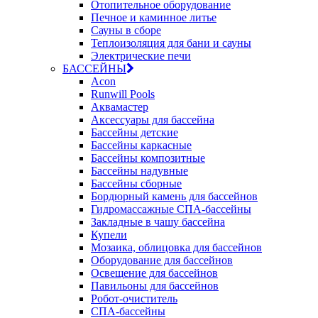
Отопительное оборудование
Печное и каминное литье
Сауны в сборе
Теплоизоляция для бани и сауны
Электрические печи
БАССЕЙНЫ
Acon
Runwill Pools
Аквамастер
Аксессуары для бассейна
Бассейны детские
Бассейны каркасные
Бассейны композитные
Бассейны надувные
Бассейны сборные
Бордюрный камень для бассейнов
Гидромассажные СПА-бассейны
Закладные в чашу бассейна
Купели
Мозаика, облицовка для бассейнов
Оборудование для бассейнов
Освещение для бассейнов
Павильоны для бассейнов
Робот-очиститель
СПА-бассейны