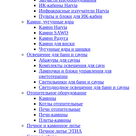
ИК-кабины Harvia
Инфракрасные излучатели Harvia
Пульты и блоки для ИК-кабин
Камни, чугунные ядра
Камни Harvia
Камни SAWO
Камни Радуга
Камни для виски
Чугунные ядра и шишки
Освещение для бани и сауны
Абажуры для сауны
Комплекты освещения для саун
Лампочки и блоки управления для
цветотерапии
Светильники для бани и сауны
Светодиодное освещение для бани и сауны
Отопительное оборудование
Камины
Котлы отопительные
Печи отопительные
Печи-камины
Плиты-камины
Печное и каминное литье
Печное литье ЭТНА