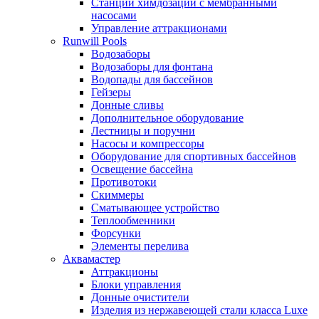
Станции химдозации с мембранными
насосами
Управление аттракционами
Runwill Pools
Водозаборы
Водозаборы для фонтана
Водопады для бассейнов
Гейзеры
Донные сливы
Дополнительное оборудование
Лестницы и поручни
Насосы и компрессоры
Оборудование для спортивных бассейнов
Освещение бассейна
Противотоки
Скиммеры
Сматывающее устройство
Теплообменники
Форсунки
Элементы перелива
Аквамастер
Аттракционы
Блоки управления
Донные очистители
Изделия из нержавеющей стали класса Luxe