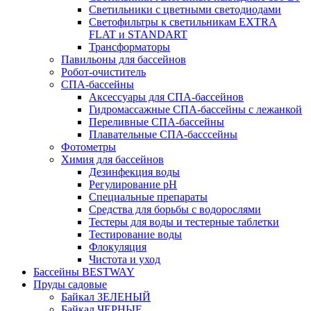
Светильники с цветными светодиодами
Светофильтры к светильникам EXTRA
FLAT и STANDART
Трансформаторы
Павильоны для бассейнов
Робот-очиститель
СПА-бассейны
Аксессуары для СПА-бассейнов
Гидромассажные СПА-бассейны с лежанкой
Переливные СПА-бассейны
Плавательные СПА-басссейны
Фотометры
Химия для бассейнов
Дезинфекция воды
Регулирование pH
Специальные препараты
Средства для борьбы с водорослями
Тестеры для воды и тестерные таблетки
Тестирование воды
Флокуляция
Чистота и уход
Бассейны BESTWAY
Пруды садовые
Байкал ЗЕЛЕНЫЙ
Байкал ЧЕРНЫЕ