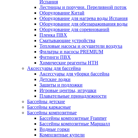
Испания
Лестницы и поручни. Переливной поток
Оборудование Китай
Оборудование для нагрева воды Испания
Оборудование для обеззараживания воды
Оборудование для соревнований
Пленка ПВХ
Сматывающие устройства
Тепловые насосы и осушители воздуха
Фильтры и насосы PREMIUM
Фитинги ПВХ
Химические реагенты HTH
Аксессуары для бассейна
Аксессуары для уборки бассейна
Детские лодки
Защиты и подложки
Игровые центры, игрушки
Плавательные принадлежности
Бассейны детские
Бассейны каркасные
Бассейны композитные
Бассейны композитные Franmer
Бассейны композитные Маршалл
Водные горки
Композитные купели