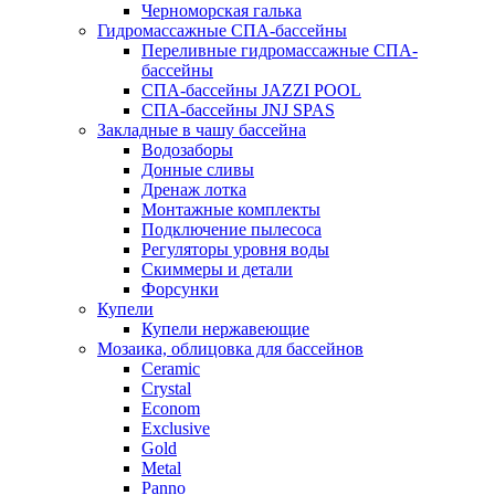
Черноморская галька
Гидромассажные СПА-бассейны
Переливные гидромассажные СПА-
бассейны
СПА-бассейны JAZZI POOL
СПА-бассейны JNJ SPAS
Закладные в чашу бассейна
Водозаборы
Донные сливы
Дренаж лотка
Монтажные комплекты
Подключение пылесоса
Регуляторы уровня воды
Скиммеры и детали
Форсунки
Купели
Купели нержавеющие
Мозаика, облицовка для бассейнов
Ceramic
Crystal
Econom
Exclusive
Gold
Metal
Panno