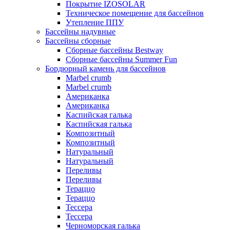
Покрытие IZOSOLAR
Техническое помещение для бассейнов
Утепление ППУ
Бассейны надувные
Бассейны сборные
Сборные бассейны Bestway
Сборные бассейны Summer Fun
Бордюрный камень для бассейнов
Marbel crumb
Marbel crumb
Американка
Американка
Каспийская галька
Каспийская галька
Композитный
Композитный
Натуральный
Натуральный
Переливы
Переливы
Тераццо
Тераццо
Тессера
Тессера
Черноморская галька