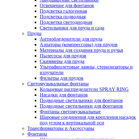
Освещение для фонтанов
Подсветка галогенная
Подсветка подводная
Подсветка светодиодная
Светильники для пруда и сада
Пруды
Антиобледенители для пруда
Аэраторы (компрессоры) для прудов
Материалы для создания пруда и ручья
Пылесосы для прудов
Скиммеры для пруда
Ультрафиолетовые лампы, стерилизаторы и
излучатели
Фильтры для прудов
Светомузыкальные фонтаны
Кольцевые распределители SPRAY RING
Насадки для фонтанов
Подводные светильники для фонтанов
Подводные светильники для фонтанов
Фонтаны светомузыкальные
Шаровые соединения для крепления насадок
под углом к вертикальной оси
Трансформаторы и Аксессуары
Фонтаны