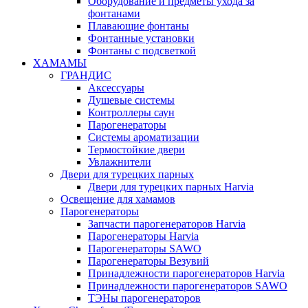
Оборудование и предметы ухода за
фонтанами
Плавающие фонтаны
Фонтанные установки
Фонтаны с подсветкой
ХАМАМЫ
ГРАНДИС
Аксессуары
Душевые системы
Контроллеры саун
Парогенераторы
Системы ароматизации
Термостойкие двери
Увлажнители
Двери для турецких парных
Двери для турецких парных Harvia
Освещение для хамамов
Парогенераторы
Запчасти парогенераторов Harvia
Парогенераторы Harvia
Парогенераторы SAWO
Парогенераторы Везувий
Принадлежности парогенераторов Harvia
Принадлежности парогенераторов SAWO
ТЭНы парогенераторов