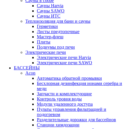
Сауны в сборе
Cауны Harvia
Сауны SAWO
Сауны ИТС
Теплоизоляция для бани и сауны
Герметики
Листы предтопочные
Мастер-флеш
Плиты
Подиумы под печи
Электрические печи
Электрические печи Harvia
Электрические печи SAWO
БАССЕЙНЫ
Acon
Автоматика обратной промывки
Беcхлорная дезинфекция ионами серебра и
меди
Запчасти и комплектующие
Контроль уровня воды
Модули удаленного доступа
Пульты управления фильтрацией и
подогревом
Разделительные дорожки для бассейнов
Станции химдозации