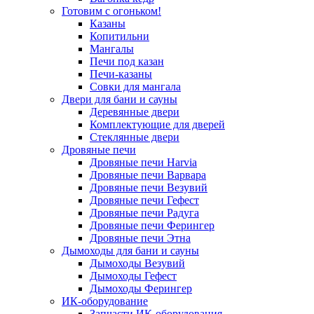
Готовим с огоньком!
Казаны
Копитильни
Мангалы
Печи под казан
Печи-казаны
Совки для мангала
Двери для бани и сауны
Деревянные двери
Комплектующие для дверей
Стеклянные двери
Дровяные печи
Дровяные печи Harvia
Дровяные печи Варвара
Дровяные печи Везувий
Дровяные печи Гефест
Дровяные печи Радуга
Дровяные печи Ферингер
Дровяные печи Этна
Дымоходы для бани и сауны
Дымоходы Везувий
Дымоходы Гефест
Дымоходы Ферингер
ИК-оборудование
Запчасти ИК-оборудования