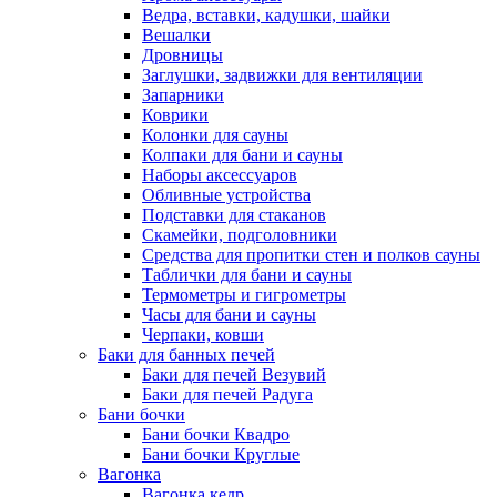
Ведра, вставки, кадушки, шайки
Вешалки
Дровницы
Заглушки, задвижки для вентиляции
Запарники
Коврики
Колонки для сауны
Колпаки для бани и сауны
Наборы аксессуаров
Обливные устройства
Подставки для стаканов
Скамейки, подголовники
Средства для пропитки стен и полков сауны
Таблички для бани и сауны
Термометры и гигрометры
Часы для бани и сауны
Черпаки, ковши
Баки для банных печей
Баки для печей Везувий
Баки для печей Радуга
Бани бочки
Бани бочки Квадро
Бани бочки Круглые
Вагонка
Вагонка кедр