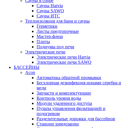
Сауны в сборе
Cауны Harvia
Сауны SAWO
Сауны ИТС
Теплоизоляция для бани и сауны
Герметики
Листы предтопочные
Мастер-флеш
Плиты
Подиумы под печи
Электрические печи
Электрические печи Harvia
Электрические печи SAWO
БАССЕЙНЫ
Acon
Автоматика обратной промывки
Беcхлорная дезинфекция ионами серебра и
меди
Запчасти и комплектующие
Контроль уровня воды
Модули удаленного доступа
Пульты управления фильтрацией и
подогревом
Разделительные дорожки для бассейнов
Станции химдозации