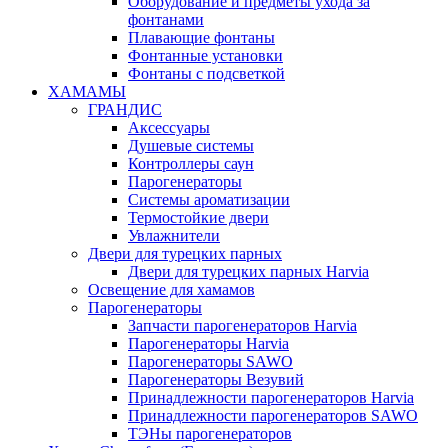
Оборудование и предметы ухода за
фонтанами
Плавающие фонтаны
Фонтанные установки
Фонтаны с подсветкой
ХАМАМЫ
ГРАНДИС
Аксессуары
Душевые системы
Контроллеры саун
Парогенераторы
Системы ароматизации
Термостойкие двери
Увлажнители
Двери для турецких парных
Двери для турецких парных Harvia
Освещение для хамамов
Парогенераторы
Запчасти парогенераторов Harvia
Парогенераторы Harvia
Парогенераторы SAWO
Парогенераторы Везувий
Принадлежности парогенераторов Harvia
Принадлежности парогенераторов SAWO
ТЭНы парогенераторов