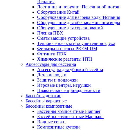
Испания
Лестницы и поручни. Переливной поток
Оборудование Китай
Оборудование для нагрева воды Испания
Оборудование для обеззараживания воды
Оборудование для соревнований
Пленка ПВХ
Сматывающие устройства
Тепловые насосы и осушители воздуха
Фильтры и насосы PREMIUM
Фитинги ПВХ
Химические реагенты HTH
Аксессуары для бассейна
Аксессуары для уборки бассейна
Детские лодки
Защиты и подложки
Игровые центры, игрушки
Плавательные принадлежности
Бассейны детские
Бассейны каркасные
Бассейны композитные
Бассейны композитные Franmer
Бассейны композитные Маршалл
Водные горки
Композитные купели