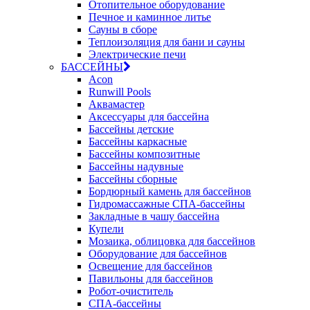
Отопительное оборудование
Печное и каминное литье
Сауны в сборе
Теплоизоляция для бани и сауны
Электрические печи
БАССЕЙНЫ
Acon
Runwill Pools
Аквамастер
Аксессуары для бассейна
Бассейны детские
Бассейны каркасные
Бассейны композитные
Бассейны надувные
Бассейны сборные
Бордюрный камень для бассейнов
Гидромассажные СПА-бассейны
Закладные в чашу бассейна
Купели
Мозаика, облицовка для бассейнов
Оборудование для бассейнов
Освещение для бассейнов
Павильоны для бассейнов
Робот-очиститель
СПА-бассейны