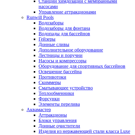
Станции химдозации с мембранными
насосами
Управление аттракционами
Runwill Pools
Водозаборы
Водозаборы для фонтана
Водопады для бассейнов
Гейзеры
Донные сливы
Дополнительное оборудование
Лестницы и поручни
Насосы и компрессоры
Оборудование для спортивных бассейнов
Освещение бассейна
Противотоки
Скиммеры
Сматывающее устройство
Теплообменники
Форсунки
Элементы перелива
Аквамастер
Аттракционы
Блоки управления
Донные очистители
Изделия из нержавеющей стали класса Luxe