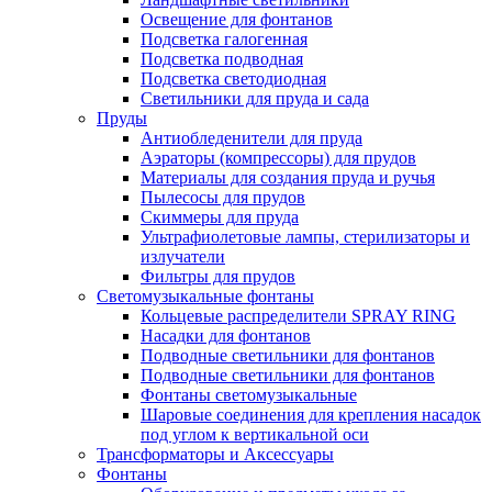
Освещение для фонтанов
Подсветка галогенная
Подсветка подводная
Подсветка светодиодная
Светильники для пруда и сада
Пруды
Антиобледенители для пруда
Аэраторы (компрессоры) для прудов
Материалы для создания пруда и ручья
Пылесосы для прудов
Скиммеры для пруда
Ультрафиолетовые лампы, стерилизаторы и
излучатели
Фильтры для прудов
Светомузыкальные фонтаны
Кольцевые распределители SPRAY RING
Насадки для фонтанов
Подводные светильники для фонтанов
Подводные светильники для фонтанов
Фонтаны светомузыкальные
Шаровые соединения для крепления насадок
под углом к вертикальной оси
Трансформаторы и Аксессуары
Фонтаны