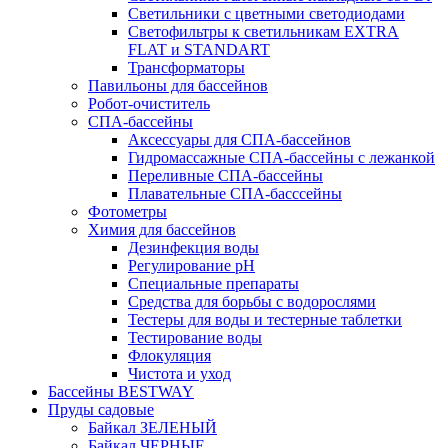
Светильники с цветными светодиодами
Светофильтры к светильникам EXTRA
FLAT и STANDART
Трансформаторы
Павильоны для бассейнов
Робот-очиститель
СПА-бассейны
Аксессуары для СПА-бассейнов
Гидромассажные СПА-бассейны с лежанкой
Переливные СПА-бассейны
Плавательные СПА-басссейны
Фотометры
Химия для бассейнов
Дезинфекция воды
Регулирование pH
Специальные препараты
Средства для борьбы с водорослями
Тестеры для воды и тестерные таблетки
Тестирование воды
Флокуляция
Чистота и уход
Бассейны BESTWAY
Пруды садовые
Байкал ЗЕЛЕНЫЙ
Байкал ЧЕРНЫЕ