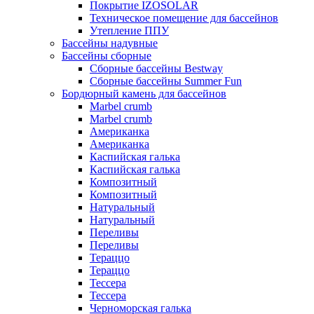
Покрытие IZOSOLAR
Техническое помещение для бассейнов
Утепление ППУ
Бассейны надувные
Бассейны сборные
Сборные бассейны Bestway
Сборные бассейны Summer Fun
Бордюрный камень для бассейнов
Marbel crumb
Marbel crumb
Американка
Американка
Каспийская галька
Каспийская галька
Композитный
Композитный
Натуральный
Натуральный
Переливы
Переливы
Тераццо
Тераццо
Тессера
Тессера
Черноморская галька