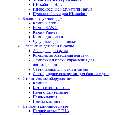
ИК-кабины Harvia
Инфракрасные излучатели Harvia
Пульты и блоки для ИК-кабин
Камни, чугунные ядра
Камни Harvia
Камни SAWO
Камни Радуга
Камни для виски
Чугунные ядра и шишки
Освещение для бани и сауны
Абажуры для сауны
Комплекты освещения для саун
Лампочки и блоки управления для
цветотерапии
Светильники для бани и сауны
Светодиодное освещение для бани и сауны
Отопительное оборудование
Камины
Котлы отопительные
Печи отопительные
Печи-камины
Плиты-камины
Печное и каминное литье
Печное литье ЭТНА