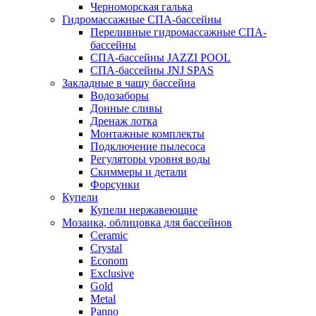
Черноморская галька
Гидромассажные СПА-бассейны
Переливные гидромассажные СПА-
бассейны
СПА-бассейны JAZZI POOL
СПА-бассейны JNJ SPAS
Закладные в чашу бассейна
Водозаборы
Донные сливы
Дренаж лотка
Монтажные комплекты
Подключение пылесоса
Регуляторы уровня воды
Скиммеры и детали
Форсунки
Купели
Купели нержавеющие
Мозаика, облицовка для бассейнов
Ceramic
Crystal
Econom
Exclusive
Gold
Metal
Panno