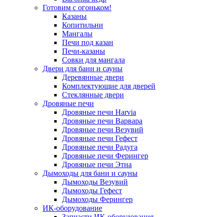
Готовим с огоньком!
Казаны
Копитильни
Мангалы
Печи под казан
Печи-казаны
Совки для мангала
Двери для бани и сауны
Деревянные двери
Комплектующие для дверей
Стеклянные двери
Дровяные печи
Дровяные печи Harvia
Дровяные печи Варвара
Дровяные печи Везувий
Дровяные печи Гефест
Дровяные печи Радуга
Дровяные печи Ферингер
Дровяные печи Этна
Дымоходы для бани и сауны
Дымоходы Везувий
Дымоходы Гефест
Дымоходы Ферингер
ИК-оборудование
Запчасти ИК-оборудования