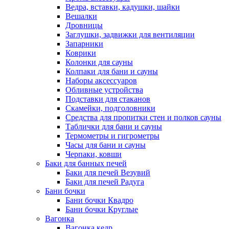
Ведра, вставки, кадушки, шайки
Вешалки
Дровницы
Заглушки, задвижки для вентиляции
Запарники
Коврики
Колонки для сауны
Колпаки для бани и сауны
Наборы аксессуаров
Обливные устройства
Подставки для стаканов
Скамейки, подголовники
Средства для пропитки стен и полков сауны
Таблички для бани и сауны
Термометры и гигрометры
Часы для бани и сауны
Черпаки, ковши
Баки для банных печей
Баки для печей Везувий
Баки для печей Радуга
Бани бочки
Бани бочки Квадро
Бани бочки Круглые
Вагонка
Вагонка кедр