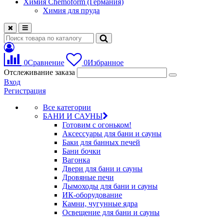
Химия Chemoform (Германия)
Химия для пруда
0
Сравнение
0
Избранное
Отслеживание заказа
Вход
Регистрация
Все категории
БАНИ И САУНЫ
Готовим с огоньком!
Аксессуары для бани и сауны
Баки для банных печей
Бани бочки
Вагонка
Двери для бани и сауны
Дровяные печи
Дымоходы для бани и сауны
ИК-оборудование
Камни, чугунные ядра
Освещение для бани и сауны