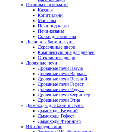
Готовим с огоньком!
Казаны
Копитильни
Мангалы
Печи под казан
Печи-казаны
Совки для мангала
Двери для бани и сауны
Деревянные двери
Комплектующие для дверей
Стеклянные двери
Дровяные печи
Дровяные печи Harvia
Дровяные печи Варвара
Дровяные печи Везувий
Дровяные печи Гефест
Дровяные печи Радуга
Дровяные печи Ферингер
Дровяные печи Этна
Дымоходы для бани и сауны
Дымоходы Везувий
Дымоходы Гефест
Дымоходы Ферингер
ИК-оборудование
Запчасти ИК-оборудования