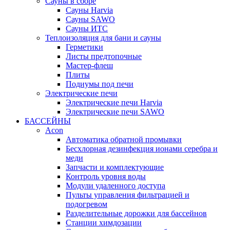
Сауны в сборе
Cауны Harvia
Сауны SAWO
Сауны ИТС
Теплоизоляция для бани и сауны
Герметики
Листы предтопочные
Мастер-флеш
Плиты
Подиумы под печи
Электрические печи
Электрические печи Harvia
Электрические печи SAWO
БАССЕЙНЫ
Acon
Автоматика обратной промывки
Беcхлорная дезинфекция ионами серебра и
меди
Запчасти и комплектующие
Контроль уровня воды
Модули удаленного доступа
Пульты управления фильтрацией и
подогревом
Разделительные дорожки для бассейнов
Станции химдозации