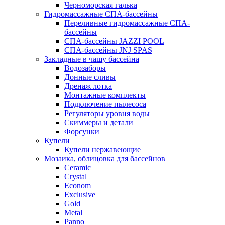
Черноморская галька
Гидромассажные СПА-бассейны
Переливные гидромассажные СПА-
бассейны
СПА-бассейны JAZZI POOL
СПА-бассейны JNJ SPAS
Закладные в чашу бассейна
Водозаборы
Донные сливы
Дренаж лотка
Монтажные комплекты
Подключение пылесоса
Регуляторы уровня воды
Скиммеры и детали
Форсунки
Купели
Купели нержавеющие
Мозаика, облицовка для бассейнов
Ceramic
Crystal
Econom
Exclusive
Gold
Metal
Panno