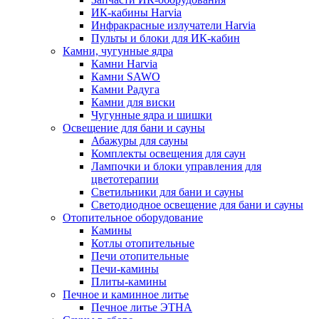
ИК-кабины Harvia
Инфракрасные излучатели Harvia
Пульты и блоки для ИК-кабин
Камни, чугунные ядра
Камни Harvia
Камни SAWO
Камни Радуга
Камни для виски
Чугунные ядра и шишки
Освещение для бани и сауны
Абажуры для сауны
Комплекты освещения для саун
Лампочки и блоки управления для
цветотерапии
Светильники для бани и сауны
Светодиодное освещение для бани и сауны
Отопительное оборудование
Камины
Котлы отопительные
Печи отопительные
Печи-камины
Плиты-камины
Печное и каминное литье
Печное литье ЭТНА