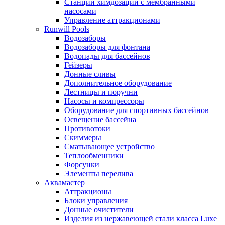
Станции химдозации с мембранными
насосами
Управление аттракционами
Runwill Pools
Водозаборы
Водозаборы для фонтана
Водопады для бассейнов
Гейзеры
Донные сливы
Дополнительное оборудование
Лестницы и поручни
Насосы и компрессоры
Оборудование для спортивных бассейнов
Освещение бассейна
Противотоки
Скиммеры
Сматывающее устройство
Теплообменники
Форсунки
Элементы перелива
Аквамастер
Аттракционы
Блоки управления
Донные очистители
Изделия из нержавеющей стали класса Luxe