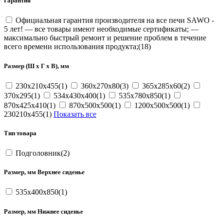
Гарантия
Официальная гарантия производителя на все печи SAWO -
5 лет! — все товары имеют необходимые сертификаты; —
максимально быстрый ремонт и решение проблем в течение
всего времени использования продукта;(18)
Размер (Ш x Г x В), мм
230x210x455(1)
360x270x80(3)
365x285x60(2)
370x295(1)
534x430x400(1)
535x780x850(1)
870x425x410(1)
870x500x500(1)
1200x500x500(1)
230210x455(1)
Показать все
Тип товара
Подголовник(2)
Размер, мм Верхнее сиденье
535х400х850(1)
Размер, мм Нижнее сиденье