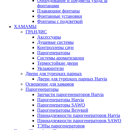
Оборудование и предметы ухода за
фонтанами
Плавающие фонтаны
Фонтанные установки
Фонтаны с подсветкой
ХАМАМЫ
ГРАНДИС
Аксессуары
Душевые системы
Контроллеры саун
Парогенераторы
Системы ароматизации
Термостойкие двери
Увлажнители
Двери для турецких парных
Двери для турецких парных Harvia
Освещение для хамамов
Парогенераторы
Запчасти парогенераторов Harvia
Парогенераторы Harvia
Парогенераторы SAWO
Парогенераторы Везувий
Принадлежности парогенераторов Harvia
Принадлежности парогенераторов SAWO
ТЭНы парогенераторов