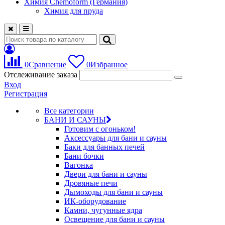
Химия Chemoform (Германия)
Химия для пруда
0
Сравнение
0
Избранное
Отслеживание заказа
Вход
Регистрация
Все категории
БАНИ И САУНЫ
Готовим с огоньком!
Аксессуары для бани и сауны
Баки для банных печей
Бани бочки
Вагонка
Двери для бани и сауны
Дровяные печи
Дымоходы для бани и сауны
ИК-оборудование
Камни, чугунные ядра
Освещение для бани и сауны