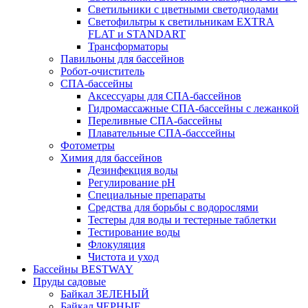
Светильники с цветными светодиодами
Светофильтры к светильникам EXTRA
FLAT и STANDART
Трансформаторы
Павильоны для бассейнов
Робот-очиститель
СПА-бассейны
Аксессуары для СПА-бассейнов
Гидромассажные СПА-бассейны с лежанкой
Переливные СПА-бассейны
Плавательные СПА-басссейны
Фотометры
Химия для бассейнов
Дезинфекция воды
Регулирование pH
Специальные препараты
Средства для борьбы с водорослями
Тестеры для воды и тестерные таблетки
Тестирование воды
Флокуляция
Чистота и уход
Бассейны BESTWAY
Пруды садовые
Байкал ЗЕЛЕНЫЙ
Байкал ЧЕРНЫЕ