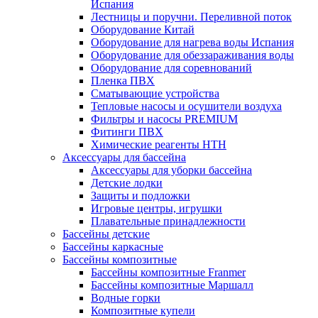
Испания
Лестницы и поручни. Переливной поток
Оборудование Китай
Оборудование для нагрева воды Испания
Оборудование для обеззараживания воды
Оборудование для соревнований
Пленка ПВХ
Сматывающие устройства
Тепловые насосы и осушители воздуха
Фильтры и насосы PREMIUM
Фитинги ПВХ
Химические реагенты HTH
Аксессуары для бассейна
Аксессуары для уборки бассейна
Детские лодки
Защиты и подложки
Игровые центры, игрушки
Плавательные принадлежности
Бассейны детские
Бассейны каркасные
Бассейны композитные
Бассейны композитные Franmer
Бассейны композитные Маршалл
Водные горки
Композитные купели