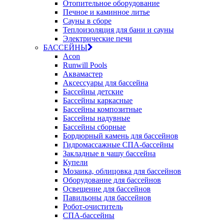
Отопительное оборудование
Печное и каминное литье
Сауны в сборе
Теплоизоляция для бани и сауны
Электрические печи
БАССЕЙНЫ
Acon
Runwill Pools
Аквамастер
Аксессуары для бассейна
Бассейны детские
Бассейны каркасные
Бассейны композитные
Бассейны надувные
Бассейны сборные
Бордюрный камень для бассейнов
Гидромассажные СПА-бассейны
Закладные в чашу бассейна
Купели
Мозаика, облицовка для бассейнов
Оборудование для бассейнов
Освещение для бассейнов
Павильоны для бассейнов
Робот-очиститель
СПА-бассейны