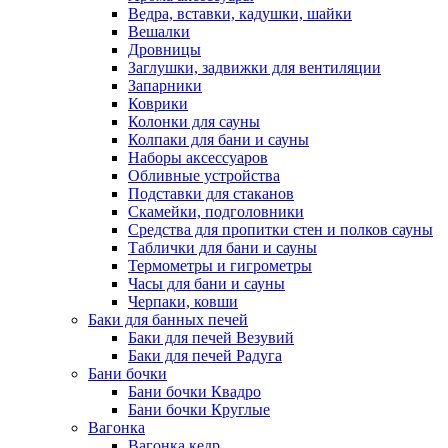
Ведра, вставки, кадушки, шайки
Вешалки
Дровницы
Заглушки, задвижки для вентиляции
Запарники
Коврики
Колонки для сауны
Колпаки для бани и сауны
Наборы аксессуаров
Обливные устройства
Подставки для стаканов
Скамейки, подголовники
Средства для пропитки стен и полков сауны
Таблички для бани и сауны
Термометры и гигрометры
Часы для бани и сауны
Черпаки, ковши
Баки для банных печей
Баки для печей Везувий
Баки для печей Радуга
Бани бочки
Бани бочки Квадро
Бани бочки Круглые
Вагонка
Вагонка кедр