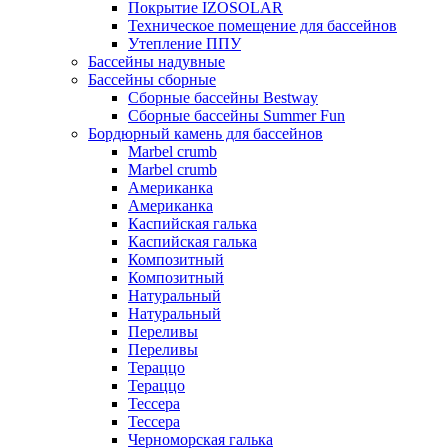
Покрытие IZOSOLAR
Техническое помещение для бассейнов
Утепление ППУ
Бассейны надувные
Бассейны сборные
Сборные бассейны Bestway
Сборные бассейны Summer Fun
Бордюрный камень для бассейнов
Marbel crumb
Marbel crumb
Американка
Американка
Каспийская галька
Каспийская галька
Композитный
Композитный
Натуральный
Натуральный
Переливы
Переливы
Тераццо
Тераццо
Тессера
Тессера
Черноморская галька