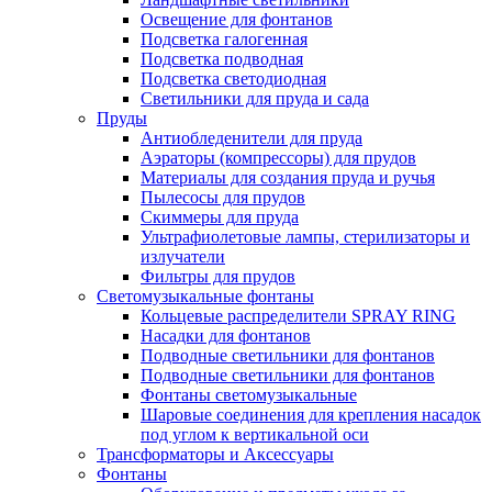
Освещение для фонтанов
Подсветка галогенная
Подсветка подводная
Подсветка светодиодная
Светильники для пруда и сада
Пруды
Антиобледенители для пруда
Аэраторы (компрессоры) для прудов
Материалы для создания пруда и ручья
Пылесосы для прудов
Скиммеры для пруда
Ультрафиолетовые лампы, стерилизаторы и
излучатели
Фильтры для прудов
Светомузыкальные фонтаны
Кольцевые распределители SPRAY RING
Насадки для фонтанов
Подводные светильники для фонтанов
Подводные светильники для фонтанов
Фонтаны светомузыкальные
Шаровые соединения для крепления насадок
под углом к вертикальной оси
Трансформаторы и Аксессуары
Фонтаны