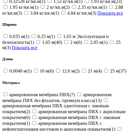
0.32528 кг/кв.м(1)
1.52 кг/кв.м(1)
1.93 кг/кв.м(23)
1.95 кг/кв.м(1)
2 кг/кв.м(2)
2.35 кг/кв.м(1)
2.88
кг/кв.м(3)
3.84 кг/кв.м(1)
4.84 кг/кв.м(3)
Показать все
Ширина
0.035 м(1)
0.25 м(1)
1.65 м Эксплуатация и
безопасность(1)
1.65 м(40)
2 м(6)
2.05 м(1)
25
м(3)
Показать все
Длина
0.0048 м(1)
10 м(6)
12.6 м(2)
21 м(4)
25 м(37)
Материал
армированная мембрана ПВХ(7)
армированная
мембрана ПВХ без фталатов, премиум класса(13)
армированная мембрана ПВХ однотонная с лаковым
покрытием(2)
армированная мембрана ПВХ с акриловым
покрытием(6)
армированная мембрана ПВХ с лаковым
покрытием(1)
армированная мембрана ПВХ с
рефлектирующим рисунком и акриловым покрытием(1)