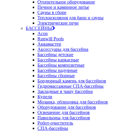
Отопительное оборудование
Печное и каминное литье
Сауны в сборе
Теплоизоляция для бани и сауны
Электрические печи
БАССЕЙНЫ
Acon
Runwill Pools
Аквамастер
Аксессуары для бассейна
Бассейны детские
Бассейны каркасные
Бассейны композитные
Бассейны надувные
Бассейны сборные
Бордюрный камень для бассейнов
Гидромассажные СПА-бассейны
Закладные в чашу бассейна
Купели
Мозаика, облицовка для бассейнов
Оборудование для бассейнов
Освещение для бассейнов
Павильоны для бассейнов
Робот-очиститель
СПА-бассейны