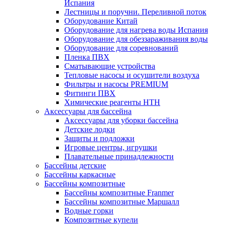
Испания
Лестницы и поручни. Переливной поток
Оборудование Китай
Оборудование для нагрева воды Испания
Оборудование для обеззараживания воды
Оборудование для соревнований
Пленка ПВХ
Сматывающие устройства
Тепловые насосы и осушители воздуха
Фильтры и насосы PREMIUM
Фитинги ПВХ
Химические реагенты HTH
Аксессуары для бассейна
Аксессуары для уборки бассейна
Детские лодки
Защиты и подложки
Игровые центры, игрушки
Плавательные принадлежности
Бассейны детские
Бассейны каркасные
Бассейны композитные
Бассейны композитные Franmer
Бассейны композитные Маршалл
Водные горки
Композитные купели