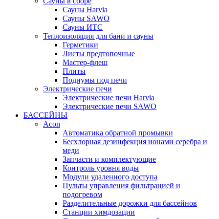
Сауны в сборе
Cауны Harvia
Сауны SAWO
Сауны ИТС
Теплоизоляция для бани и сауны
Герметики
Листы предтопочные
Мастер-флеш
Плиты
Подиумы под печи
Электрические печи
Электрические печи Harvia
Электрические печи SAWO
БАССЕЙНЫ
Acon
Автоматика обратной промывки
Беcхлорная дезинфекция ионами серебра и
меди
Запчасти и комплектующие
Контроль уровня воды
Модули удаленного доступа
Пульты управления фильтрацией и
подогревом
Разделительные дорожки для бассейнов
Станции химдозации