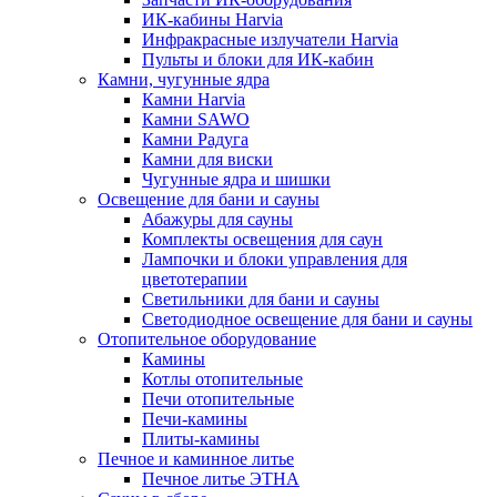
ИК-кабины Harvia
Инфракрасные излучатели Harvia
Пульты и блоки для ИК-кабин
Камни, чугунные ядра
Камни Harvia
Камни SAWO
Камни Радуга
Камни для виски
Чугунные ядра и шишки
Освещение для бани и сауны
Абажуры для сауны
Комплекты освещения для саун
Лампочки и блоки управления для
цветотерапии
Светильники для бани и сауны
Светодиодное освещение для бани и сауны
Отопительное оборудование
Камины
Котлы отопительные
Печи отопительные
Печи-камины
Плиты-камины
Печное и каминное литье
Печное литье ЭТНА