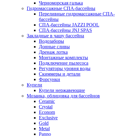
Черноморская галька
Гидромассажные СПА-бассейны
Переливные гидромассажные СПА-
бассейны
СПА-бассейны JAZZI POOL
СПА-бассейны JNJ SPAS
Закладные в чашу бассейна
Водозаборы
Донные сливы
Дренаж лотка
Монтажные комплекты
Подключение пылесоса
Регуляторы уровня воды
Скиммеры и детали
Форсунки
Купели
Купели нержавеющие
Мозаика, облицовка для бассейнов
Ceramic
Crystal
Econom
Exclusive
Gold
Metal
Panno