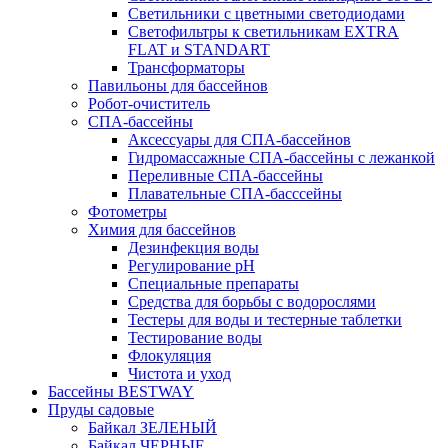
Светильники с цветными светодиодами
Светофильтры к светильникам EXTRA
FLAT и STANDART
Трансформаторы
Павильоны для бассейнов
Робот-очиститель
СПА-бассейны
Аксессуары для СПА-бассейнов
Гидромассажные СПА-бассейны с лежанкой
Переливные СПА-бассейны
Плавательные СПА-басссейны
Фотометры
Химия для бассейнов
Дезинфекция воды
Регулирование pH
Специальные препараты
Средства для борьбы с водорослями
Тестеры для воды и тестерные таблетки
Тестирование воды
Флокуляция
Чистота и уход
Бассейны BESTWAY
Пруды садовые
Байкал ЗЕЛЕНЫЙ
Байкал ЧЕРНЫЕ