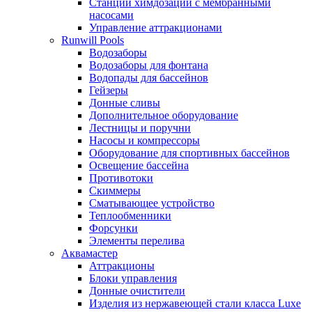
Станции химдозации с мембранными
насосами
Управление аттракционами
Runwill Pools
Водозаборы
Водозаборы для фонтана
Водопады для бассейнов
Гейзеры
Донные сливы
Дополнительное оборудование
Лестницы и поручни
Насосы и компрессоры
Оборудование для спортивных бассейнов
Освещение бассейна
Противотоки
Скиммеры
Сматывающее устройство
Теплообменники
Форсунки
Элементы перелива
Аквамастер
Аттракционы
Блоки управления
Донные очистители
Изделия из нержавеющей стали класса Luxe