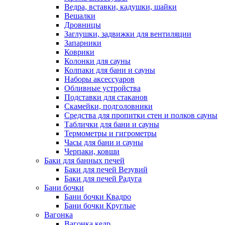
Ведра, вставки, кадушки, шайки
Вешалки
Дровницы
Заглушки, задвижки для вентиляции
Запарники
Коврики
Колонки для сауны
Колпаки для бани и сауны
Наборы аксессуаров
Обливные устройства
Подставки для стаканов
Скамейки, подголовники
Средства для пропитки стен и полков сауны
Таблички для бани и сауны
Термометры и гигрометры
Часы для бани и сауны
Черпаки, ковши
Баки для банных печей
Баки для печей Везувий
Баки для печей Радуга
Бани бочки
Бани бочки Квадро
Бани бочки Круглые
Вагонка
Вагонка кедр