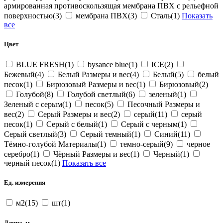
армированная противоскользящая мембрана ПВХ с рельефной
поверхностью(3)
мембрана ПВХ(3)
Сталь(1)
Показать
все
Цвет
BLUE FRESH(1)
bysance blue(1)
ICE(2)
Бежевый(4)
Белый Размеры и вес(4)
Белый(5)
белый
песок(1)
Бирюзовый Размеры и вес(1)
Бирюзовый(2)
Голубой(8)
Голубой светлый(6)
зеленый(1)
Зеленый с серым(1)
песок(5)
Песочный Размеры и
вес(2)
Серый Размеры и вес(2)
серый(11)
серый
песок(1)
Серый с белый(1)
Серый с черным(1)
Серый светлый(3)
Серый темный(1)
Синий(11)
Тёмно-голубой Материалы(1)
темно-серый(9)
черное
серебро(1)
Чёрный Размеры и вес(1)
Черный(1)
черный песок(1)
Показать все
Ед. измерения
м2(15)
шт(1)
Длина, м