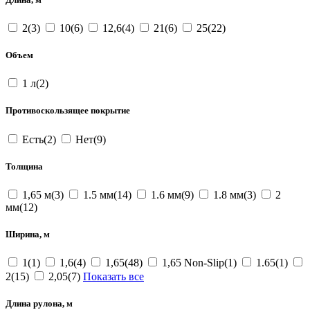
2(3)
10(6)
12,6(4)
21(6)
25(22)
Объем
1 л(2)
Противоскользящее покрытие
Есть(2)
Нет(9)
Толщина
1,65 м(3)
1.5 мм(14)
1.6 мм(9)
1.8 мм(3)
2
мм(12)
Ширина, м
1(1)
1,6(4)
1,65(48)
1,65 Non-Slip(1)
1.65(1)
2(15)
2,05(7)
Показать все
Длина рулона, м