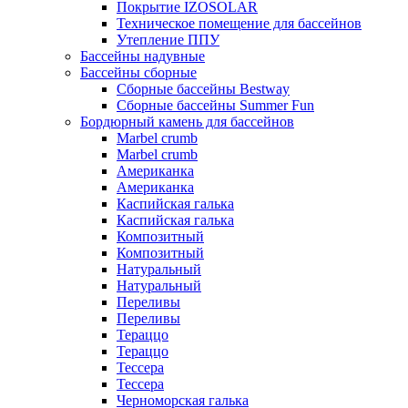
Покрытие IZOSOLAR
Техническое помещение для бассейнов
Утепление ППУ
Бассейны надувные
Бассейны сборные
Сборные бассейны Bestway
Сборные бассейны Summer Fun
Бордюрный камень для бассейнов
Marbel crumb
Marbel crumb
Американка
Американка
Каспийская галька
Каспийская галька
Композитный
Композитный
Натуральный
Натуральный
Переливы
Переливы
Тераццо
Тераццо
Тессера
Тессера
Черноморская галька