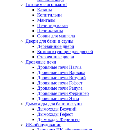
Готовим с огоньком!
Казаны
Копитильни
Мангалы
Печи под казан
Печи-казаны
Совки для мангала
Двери для бани и сауны
Деревянные двери
Комплектующие для дверей
Стеклянные двери
Дровяные печи
Дровяные печи Harvia
Дровяные печи Варвара
Дровяные печи Везувий
Дровяные печи Гефест
Дровяные печи Радуга
Дровяные печи Ферингер
Дровяные печи Этна
Дымоходы для бани и сауны
Дымоходы Везувий
Дымоходы Гефест
Дымоходы Ферингер
ИК-оборудование
Запчасти ИК-оборудования