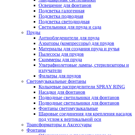
Освещение для фонтанов
Подсветка галогенная
Подсветка подводная
Подсветка светодиодная
Светильники для пруда и сада
Пруды
Антиобледенители для пруда
Аэраторы (компрессоры) для прудов
Материалы для создания пруда и ручья
Пылесосы для прудов
Скиммеры для пруда
Ультрафиолетовые лампы, стерилизаторы и
излучатели
Фильтры для прудов
Светомузыкальные фонтаны
Кольцевые распределители SPRAY RING
Насадки для фонтанов
Подводные светильники для фонтанов
Подводные светильники для фонтанов
Фонтаны светомузыкальные
Шаровые соединения для крепления насадок
под углом к вертикальной оси
Трансформаторы и Аксессуары
Фонтаны