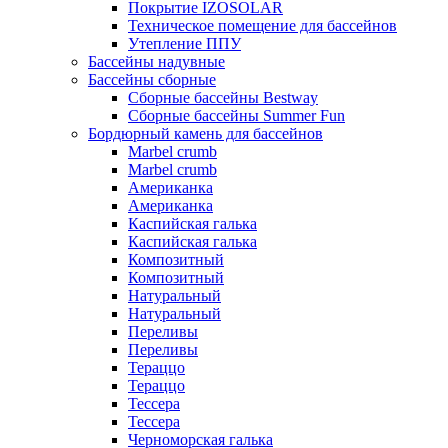
Покрытие IZOSOLAR
Техническое помещение для бассейнов
Утепление ППУ
Бассейны надувные
Бассейны сборные
Сборные бассейны Bestway
Сборные бассейны Summer Fun
Бордюрный камень для бассейнов
Marbel crumb
Marbel crumb
Американка
Американка
Каспийская галька
Каспийская галька
Композитный
Композитный
Натуральный
Натуральный
Переливы
Переливы
Тераццо
Тераццо
Тессера
Тессера
Черноморская галька