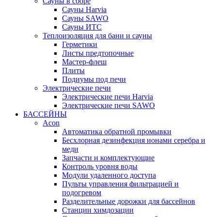
Сауны в сборе
Cауны Harvia
Сауны SAWO
Сауны ИТС
Теплоизоляция для бани и сауны
Герметики
Листы предтопочные
Мастер-флеш
Плиты
Подиумы под печи
Электрические печи
Электрические печи Harvia
Электрические печи SAWO
БАССЕЙНЫ
Acon
Автоматика обратной промывки
Беcхлорная дезинфекция ионами серебра и
меди
Запчасти и комплектующие
Контроль уровня воды
Модули удаленного доступа
Пульты управления фильтрацией и
подогревом
Разделительные дорожки для бассейнов
Станции химдозации