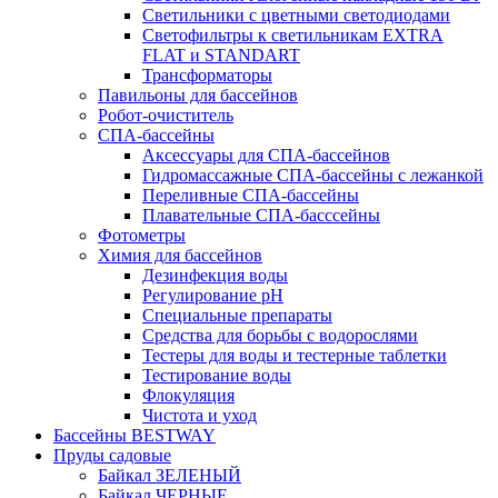
Светильники с цветными светодиодами
Светофильтры к светильникам EXTRA
FLAT и STANDART
Трансформаторы
Павильоны для бассейнов
Робот-очиститель
СПА-бассейны
Аксессуары для СПА-бассейнов
Гидромассажные СПА-бассейны с лежанкой
Переливные СПА-бассейны
Плавательные СПА-басссейны
Фотометры
Химия для бассейнов
Дезинфекция воды
Регулирование pH
Специальные препараты
Средства для борьбы с водорослями
Тестеры для воды и тестерные таблетки
Тестирование воды
Флокуляция
Чистота и уход
Бассейны BESTWAY
Пруды садовые
Байкал ЗЕЛЕНЫЙ
Байкал ЧЕРНЫЕ