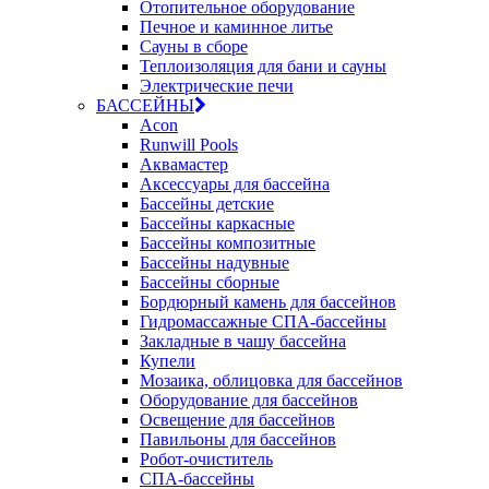
Отопительное оборудование
Печное и каминное литье
Сауны в сборе
Теплоизоляция для бани и сауны
Электрические печи
БАССЕЙНЫ
Acon
Runwill Pools
Аквамастер
Аксессуары для бассейна
Бассейны детские
Бассейны каркасные
Бассейны композитные
Бассейны надувные
Бассейны сборные
Бордюрный камень для бассейнов
Гидромассажные СПА-бассейны
Закладные в чашу бассейна
Купели
Мозаика, облицовка для бассейнов
Оборудование для бассейнов
Освещение для бассейнов
Павильоны для бассейнов
Робот-очиститель
СПА-бассейны