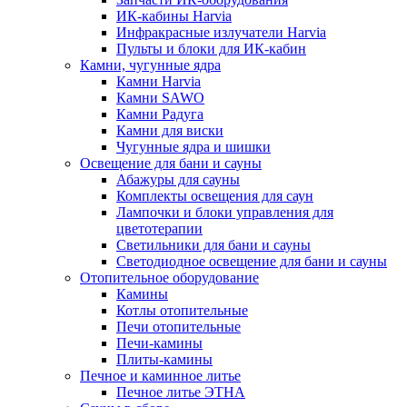
ИК-кабины Harvia
Инфракрасные излучатели Harvia
Пульты и блоки для ИК-кабин
Камни, чугунные ядра
Камни Harvia
Камни SAWO
Камни Радуга
Камни для виски
Чугунные ядра и шишки
Освещение для бани и сауны
Абажуры для сауны
Комплекты освещения для саун
Лампочки и блоки управления для
цветотерапии
Светильники для бани и сауны
Светодиодное освещение для бани и сауны
Отопительное оборудование
Камины
Котлы отопительные
Печи отопительные
Печи-камины
Плиты-камины
Печное и каминное литье
Печное литье ЭТНА