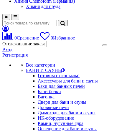
Химия Chemoform (Германия)
Химия для пруда
0
Сравнение
0
Избранное
Отслеживание заказа
Вход
Регистрация
Все категории
БАНИ И САУНЫ
Готовим с огоньком!
Аксессуары для бани и сауны
Баки для банных печей
Бани бочки
Вагонка
Двери для бани и сауны
Дровяные печи
Дымоходы для бани и сауны
ИК-оборудование
Камни, чугунные ядра
Освещение для бани и сауны