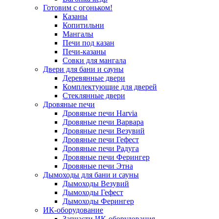
Готовим с огоньком!
Казаны
Копитильни
Мангалы
Печи под казан
Печи-казаны
Совки для мангала
Двери для бани и сауны
Деревянные двери
Комплектующие для дверей
Стеклянные двери
Дровяные печи
Дровяные печи Harvia
Дровяные печи Варвара
Дровяные печи Везувий
Дровяные печи Гефест
Дровяные печи Радуга
Дровяные печи Ферингер
Дровяные печи Этна
Дымоходы для бани и сауны
Дымоходы Везувий
Дымоходы Гефест
Дымоходы Ферингер
ИК-оборудование
Запчасти ИК-оборудования