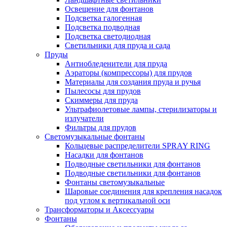
Освещение для фонтанов
Подсветка галогенная
Подсветка подводная
Подсветка светодиодная
Светильники для пруда и сада
Пруды
Антиобледенители для пруда
Аэраторы (компрессоры) для прудов
Материалы для создания пруда и ручья
Пылесосы для прудов
Скиммеры для пруда
Ультрафиолетовые лампы, стерилизаторы и
излучатели
Фильтры для прудов
Светомузыкальные фонтаны
Кольцевые распределители SPRAY RING
Насадки для фонтанов
Подводные светильники для фонтанов
Подводные светильники для фонтанов
Фонтаны светомузыкальные
Шаровые соединения для крепления насадок
под углом к вертикальной оси
Трансформаторы и Аксессуары
Фонтаны