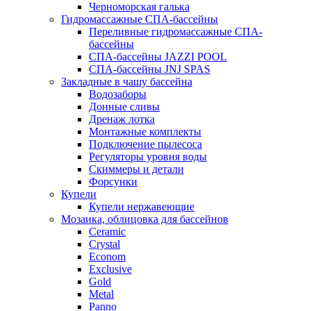
Черноморская галька
Гидромассажные СПА-бассейны
Переливные гидромассажные СПА-
бассейны
СПА-бассейны JAZZI POOL
СПА-бассейны JNJ SPAS
Закладные в чашу бассейна
Водозаборы
Донные сливы
Дренаж лотка
Монтажные комплекты
Подключение пылесоса
Регуляторы уровня воды
Скиммеры и детали
Форсунки
Купели
Купели нержавеющие
Мозаика, облицовка для бассейнов
Ceramic
Crystal
Econom
Exclusive
Gold
Metal
Panno