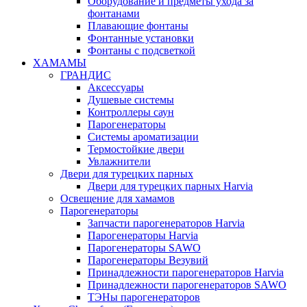
Оборудование и предметы ухода за
фонтанами
Плавающие фонтаны
Фонтанные установки
Фонтаны с подсветкой
ХАМАМЫ
ГРАНДИС
Аксессуары
Душевые системы
Контроллеры саун
Парогенераторы
Системы ароматизации
Термостойкие двери
Увлажнители
Двери для турецких парных
Двери для турецких парных Harvia
Освещение для хамамов
Парогенераторы
Запчасти парогенераторов Harvia
Парогенераторы Harvia
Парогенераторы SAWO
Парогенераторы Везувий
Принадлежности парогенераторов Harvia
Принадлежности парогенераторов SAWO
ТЭНы парогенераторов