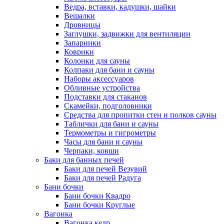
Ведра, вставки, кадушки, шайки
Вешалки
Дровницы
Заглушки, задвижки для вентиляции
Запарники
Коврики
Колонки для сауны
Колпаки для бани и сауны
Наборы аксессуаров
Обливные устройства
Подставки для стаканов
Скамейки, подголовники
Средства для пропитки стен и полков сауны
Таблички для бани и сауны
Термометры и гигрометры
Часы для бани и сауны
Черпаки, ковши
Баки для банных печей
Баки для печей Везувий
Баки для печей Радуга
Бани бочки
Бани бочки Квадро
Бани бочки Круглые
Вагонка
Вагонка кедр