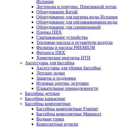
Испания
Лестницы и поручни. Переливной поток
Оборудование Китай
Оборудование для нагрева воды Испания
Оборудование для обеззараживания воды
Оборудование для соревнований
Пленка ПВХ
Сматывающие устройства
Тепловые насосы и осушители воздуха
Фильтры и насосы PREMIUM
Фитинги ПВХ
Химические реагенты HTH
Аксессуары для бассейна
Аксессуары для уборки бассейна
Детские лодки
Защиты и подложки
Игровые центры, игрушки
Плавательные принадлежности
Бассейны детские
Бассейны каркасные
Бассейны композитные
Бассейны композитные Franmer
Бассейны композитные Маршалл
Водные горки
Композитные купели