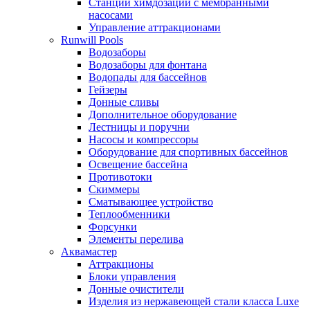
Станции химдозации с мембранными
насосами
Управление аттракционами
Runwill Pools
Водозаборы
Водозаборы для фонтана
Водопады для бассейнов
Гейзеры
Донные сливы
Дополнительное оборудование
Лестницы и поручни
Насосы и компрессоры
Оборудование для спортивных бассейнов
Освещение бассейна
Противотоки
Скиммеры
Сматывающее устройство
Теплообменники
Форсунки
Элементы перелива
Аквамастер
Аттракционы
Блоки управления
Донные очистители
Изделия из нержавеющей стали класса Luxe