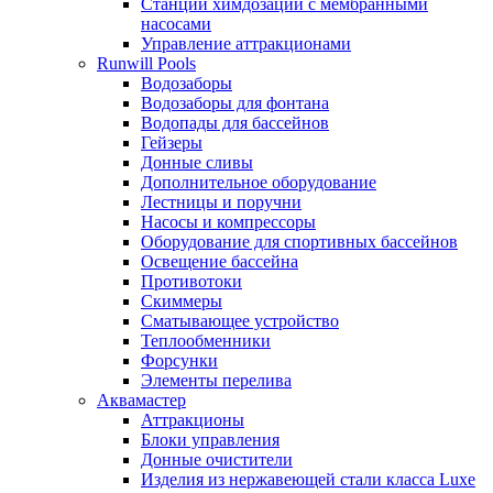
Станции химдозации с мембранными
насосами
Управление аттракционами
Runwill Pools
Водозаборы
Водозаборы для фонтана
Водопады для бассейнов
Гейзеры
Донные сливы
Дополнительное оборудование
Лестницы и поручни
Насосы и компрессоры
Оборудование для спортивных бассейнов
Освещение бассейна
Противотоки
Скиммеры
Сматывающее устройство
Теплообменники
Форсунки
Элементы перелива
Аквамастер
Аттракционы
Блоки управления
Донные очистители
Изделия из нержавеющей стали класса Luxe