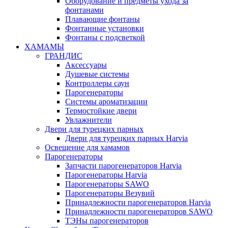
Оборудование и предметы ухода за
фонтанами
Плавающие фонтаны
Фонтанные установки
Фонтаны с подсветкой
ХАМАМЫ
ГРАНДИС
Аксессуары
Душевые системы
Контроллеры саун
Парогенераторы
Системы ароматизации
Термостойкие двери
Увлажнители
Двери для турецких парных
Двери для турецких парных Harvia
Освещение для хамамов
Парогенераторы
Запчасти парогенераторов Harvia
Парогенераторы Harvia
Парогенераторы SAWO
Парогенераторы Везувий
Принадлежности парогенераторов Harvia
Принадлежности парогенераторов SAWO
ТЭНы парогенераторов