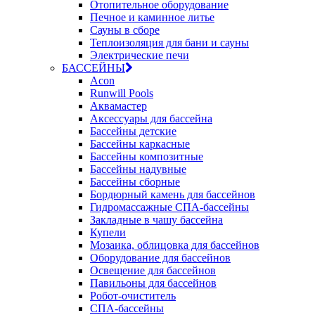
Отопительное оборудование
Печное и каминное литье
Сауны в сборе
Теплоизоляция для бани и сауны
Электрические печи
БАССЕЙНЫ
Acon
Runwill Pools
Аквамастер
Аксессуары для бассейна
Бассейны детские
Бассейны каркасные
Бассейны композитные
Бассейны надувные
Бассейны сборные
Бордюрный камень для бассейнов
Гидромассажные СПА-бассейны
Закладные в чашу бассейна
Купели
Мозаика, облицовка для бассейнов
Оборудование для бассейнов
Освещение для бассейнов
Павильоны для бассейнов
Робот-очиститель
СПА-бассейны