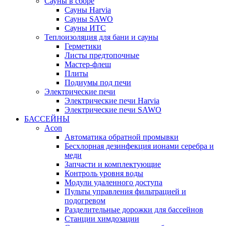
Сауны в сборе
Cауны Harvia
Сауны SAWO
Сауны ИТС
Теплоизоляция для бани и сауны
Герметики
Листы предтопочные
Мастер-флеш
Плиты
Подиумы под печи
Электрические печи
Электрические печи Harvia
Электрические печи SAWO
БАССЕЙНЫ
Acon
Автоматика обратной промывки
Беcхлорная дезинфекция ионами серебра и
меди
Запчасти и комплектующие
Контроль уровня воды
Модули удаленного доступа
Пульты управления фильтрацией и
подогревом
Разделительные дорожки для бассейнов
Станции химдозации