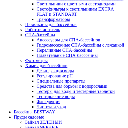
Светильники с цветными светодиодами
Светофильтры к светильникам EXTRA
FLAT и STANDART
Трансформаторы
Павильоны для бассейнов
Робот-очиститель
СПА-бассейны
Аксессуары для СПА-бассейнов
Гидромассажные СПА-бассейны с лежанкой
Переливные СПА-бассейны
Плавательные СПА-басссейны
Фотометры
Химия для бассейнов
Дезинфекция воды
Регулирование pH
Специальные препараты
Средства для борьбы с водорослями
Тестеры для воды и тестерные таблетки
Тестирование воды
Флокуляция
Чистота и уход
Бассейны BESTWAY
Пруды садовые
Байкал ЗЕЛЕНЫЙ
Байкал ЧЕРНЫЕ