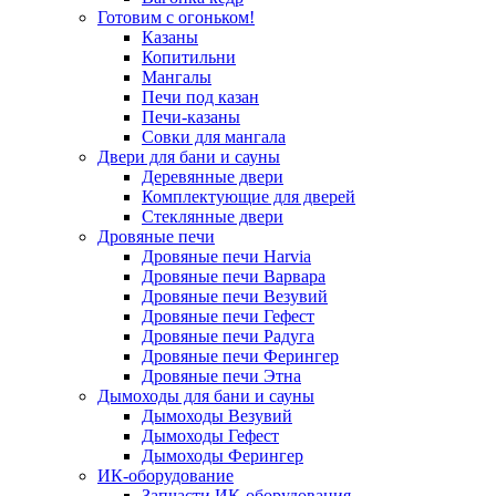
Готовим с огоньком!
Казаны
Копитильни
Мангалы
Печи под казан
Печи-казаны
Совки для мангала
Двери для бани и сауны
Деревянные двери
Комплектующие для дверей
Стеклянные двери
Дровяные печи
Дровяные печи Harvia
Дровяные печи Варвара
Дровяные печи Везувий
Дровяные печи Гефест
Дровяные печи Радуга
Дровяные печи Ферингер
Дровяные печи Этна
Дымоходы для бани и сауны
Дымоходы Везувий
Дымоходы Гефест
Дымоходы Ферингер
ИК-оборудование
Запчасти ИК-оборудования