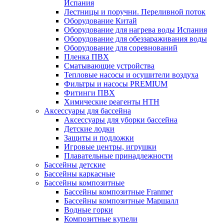
Испания
Лестницы и поручни. Переливной поток
Оборудование Китай
Оборудование для нагрева воды Испания
Оборудование для обеззараживания воды
Оборудование для соревнований
Пленка ПВХ
Сматывающие устройства
Тепловые насосы и осушители воздуха
Фильтры и насосы PREMIUM
Фитинги ПВХ
Химические реагенты HTH
Аксессуары для бассейна
Аксессуары для уборки бассейна
Детские лодки
Защиты и подложки
Игровые центры, игрушки
Плавательные принадлежности
Бассейны детские
Бассейны каркасные
Бассейны композитные
Бассейны композитные Franmer
Бассейны композитные Маршалл
Водные горки
Композитные купели