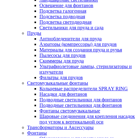
Освещение для фонтанов
Подсветка галогенная
Подсветка подводная
Подсветка светодиодная
Светильники для пруда и сада
Пруды
Антиобледенители для пруда
Аэраторы (компрессоры) для прудов
Материалы для создания пруда и ручья
Пылесосы для прудов
Скиммеры для пруда
Ультрафиолетовые лампы, стерилизаторы и
излучатели
Фильтры для прудов
Светомузыкальные фонтаны
Кольцевые распределители SPRAY RING
Насадки для фонтанов
Подводные светильники для фонтанов
Подводные светильники для фонтанов
Фонтаны светомузыкальные
Шаровые соединения для крепления насадок
под углом к вертикальной оси
Трансформаторы и Аксессуары
Фонтаны