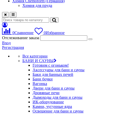
Химия Chemoform (Германия)
Химия для пруда
0
Сравнение
0
Избранное
Отслеживание заказа
Вход
Регистрация
Все категории
БАНИ И САУНЫ
Готовим с огоньком!
Аксессуары для бани и сауны
Баки для банных печей
Бани бочки
Вагонка
Двери для бани и сауны
Дровяные печи
Дымоходы для бани и сауны
ИК-оборудование
Камни, чугунные ядра
Освещение для бани и сауны