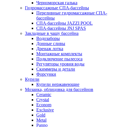
Черноморская галька
Гидромассажные СПА-бассейны
Переливные гидромассажные СПА-
бассейны
СПА-бассейны JAZZI POOL
СПА-бассейны JNJ SPAS
Закладные в чашу бассейна
Водозаборы
Донные сливы
Дренаж лотка
Монтажные комплекты
Подключение пылесоса
Регуляторы уровня воды
Скиммеры и детали
Форсунки
Купели
Купели нержавеющие
Мозаика, облицовка для бассейнов
Ceramic
Crystal
Econom
Exclusive
Gold
Metal
Panno