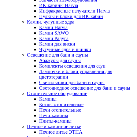
ИК-кабины Harvia
Инфракрасные излучатели Harvia
Пульты и блоки для ИК-кабин
Камни, чугунные ядра
Камни Harvia
Камни SAWO
Камни Радуга
Камни для виски
Чугунные ядра и шишки
Освещение для бани и сауны
Абажуры для сауны
Комплекты освещения для саун
Лампочки и блоки управления для
цветотерапии
Светильники для бани и сауны
Светодиодное освещение для бани и сауны
Отопительное оборудование
Камины
Котлы отопительные
Печи отопительные
Печи-камины
Плиты-камины
Печное и каминное литье
Печное литье ЭТНА