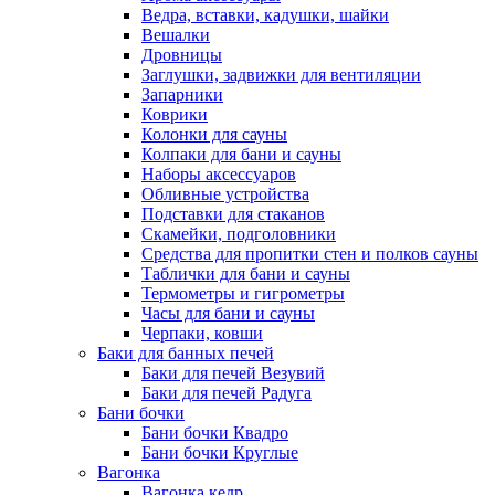
Ведра, вставки, кадушки, шайки
Вешалки
Дровницы
Заглушки, задвижки для вентиляции
Запарники
Коврики
Колонки для сауны
Колпаки для бани и сауны
Наборы аксессуаров
Обливные устройства
Подставки для стаканов
Скамейки, подголовники
Средства для пропитки стен и полков сауны
Таблички для бани и сауны
Термометры и гигрометры
Часы для бани и сауны
Черпаки, ковши
Баки для банных печей
Баки для печей Везувий
Баки для печей Радуга
Бани бочки
Бани бочки Квадро
Бани бочки Круглые
Вагонка
Вагонка кедр