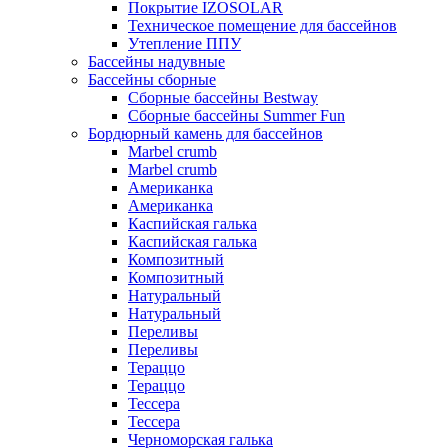
Покрытие IZOSOLAR
Техническое помещение для бассейнов
Утепление ППУ
Бассейны надувные
Бассейны сборные
Сборные бассейны Bestway
Сборные бассейны Summer Fun
Бордюрный камень для бассейнов
Marbel crumb
Marbel crumb
Американка
Американка
Каспийская галька
Каспийская галька
Композитный
Композитный
Натуральный
Натуральный
Переливы
Переливы
Тераццо
Тераццо
Тессера
Тессера
Черноморская галька