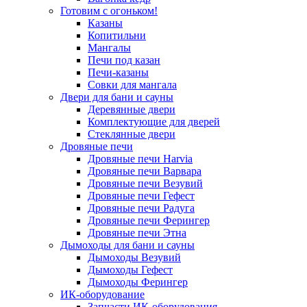
Готовим с огоньком!
Казаны
Копитильни
Мангалы
Печи под казан
Печи-казаны
Совки для мангала
Двери для бани и сауны
Деревянные двери
Комплектующие для дверей
Стеклянные двери
Дровяные печи
Дровяные печи Harvia
Дровяные печи Варвара
Дровяные печи Везувий
Дровяные печи Гефест
Дровяные печи Радуга
Дровяные печи Ферингер
Дровяные печи Этна
Дымоходы для бани и сауны
Дымоходы Везувий
Дымоходы Гефест
Дымоходы Ферингер
ИК-оборудование
Запчасти ИК-оборудования