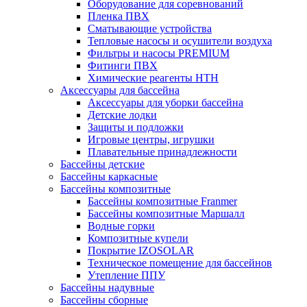
Оборудование для соревнований
Пленка ПВХ
Сматывающие устройства
Тепловые насосы и осушители воздуха
Фильтры и насосы PREMIUM
Фитинги ПВХ
Химические реагенты HTH
Аксессуары для бассейна
Аксессуары для уборки бассейна
Детские лодки
Защиты и подложки
Игровые центры, игрушки
Плавательные принадлежности
Бассейны детские
Бассейны каркасные
Бассейны композитные
Бассейны композитные Franmer
Бассейны композитные Маршалл
Водные горки
Композитные купели
Покрытие IZOSOLAR
Техническое помещение для бассейнов
Утепление ППУ
Бассейны надувные
Бассейны сборные