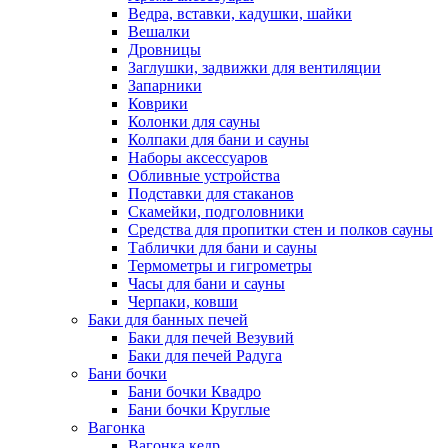
Ведра, вставки, кадушки, шайки
Вешалки
Дровницы
Заглушки, задвижки для вентиляции
Запарники
Коврики
Колонки для сауны
Колпаки для бани и сауны
Наборы аксессуаров
Обливные устройства
Подставки для стаканов
Скамейки, подголовники
Средства для пропитки стен и полков сауны
Таблички для бани и сауны
Термометры и гигрометры
Часы для бани и сауны
Черпаки, ковши
Баки для банных печей
Баки для печей Везувий
Баки для печей Радуга
Бани бочки
Бани бочки Квадро
Бани бочки Круглые
Вагонка
Вагонка кедр