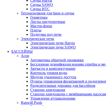
Cауны Harvia
Сауны SAWO
Сауны ИТС
Теплоизоляция для бани и сауны
Герметики
Листы предтопочные
Мастер-флеш
Плиты
Подиумы под печи
Электрические печи
Электрические печи Harvia
Электрические печи SAWO
БАССЕЙНЫ
Acon
Автоматика обратной промывки
Беcхлорная дезинфекция ионами серебра и ме
Запчасти и комплектующие
Контроль уровня воды
Модули удаленного доступа
Пульты управления фильтрацией и подогрево
Разделительные дорожки для бассейнов
Станции химдозации
Станции химдозации с мембранными насоса
Управление аттракционами
Runwill Pools