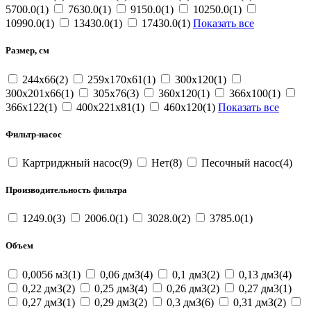
5700.0(1)
7630.0(1)
9150.0(1)
10250.0(1)
10990.0(1)
13430.0(1)
17430.0(1)
Показать все
Размер, см
244х66(2)
259х170х61(1)
300х120(1)
300х201х66(1)
305х76(3)
360х120(1)
366х100(1)
366х122(1)
400х221х81(1)
460х120(1)
Показать все
Фильтр-насос
Картриджный насос(9)
Нет(8)
Песочный насос(4)
Производительность фильтра
1249.0(3)
2006.0(1)
3028.0(2)
3785.0(1)
Объем
0,0056 м3(1)
0,06 дмЗ(4)
0,1 дмЗ(2)
0,13 дмЗ(4)
0,22 дм3(2)
0,25 дмЗ(4)
0,26 дмЗ(2)
0,27 дм3(1)
0,27 дмЗ(1)
0,29 дм3(2)
0,3 дмЗ(6)
0,31 дмЗ(2)