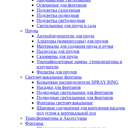
Освещение для фонтанов
Подсветка галогенная
Подсветка подводная
Подсветка светодиодная
Светильники для пруда и сада
Пруды
Антиобледенители для пруда
Аэраторы (компрессоры) для прудов
Материалы для создания пруда и ручья
Пылесосы для прудов
Скиммеры для пруда
Ультрафиолетовые лампы, стерилизаторы и
излучатели
Фильтры для прудов
Светомузыкальные фонтаны
Кольцевые распределители SPRAY RING
Насадки для фонтанов
Подводные светильники для фонтанов
Подводные светильники для фонтанов
Фонтаны светомузыкальные
Шаровые соединения для крепления насадок
под углом к вертикальной оси
Трансформаторы и Аксессуары
Фонтаны