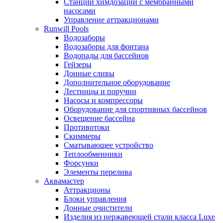
Станции химдозации с мембранными
насосами
Управление аттракционами
Runwill Pools
Водозаборы
Водозаборы для фонтана
Водопады для бассейнов
Гейзеры
Донные сливы
Дополнительное оборудование
Лестницы и поручни
Насосы и компрессоры
Оборудование для спортивных бассейнов
Освещение бассейна
Противотоки
Скиммеры
Сматывающее устройство
Теплообменники
Форсунки
Элементы перелива
Аквамастер
Аттракционы
Блоки управления
Донные очистители
Изделия из нержавеющей стали класса Luxe