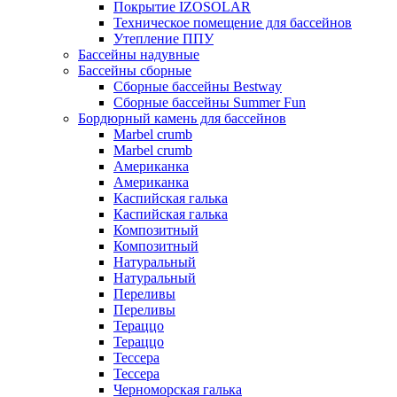
Покрытие IZOSOLAR
Техническое помещение для бассейнов
Утепление ППУ
Бассейны надувные
Бассейны сборные
Сборные бассейны Bestway
Сборные бассейны Summer Fun
Бордюрный камень для бассейнов
Marbel crumb
Marbel crumb
Американка
Американка
Каспийская галька
Каспийская галька
Композитный
Композитный
Натуральный
Натуральный
Переливы
Переливы
Тераццо
Тераццо
Тессера
Тессера
Черноморская галька