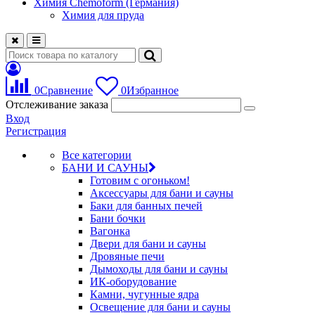
Химия Chemoform (Германия)
Химия для пруда
0
Сравнение
0
Избранное
Отслеживание заказа
Вход
Регистрация
Все категории
БАНИ И САУНЫ
Готовим с огоньком!
Аксессуары для бани и сауны
Баки для банных печей
Бани бочки
Вагонка
Двери для бани и сауны
Дровяные печи
Дымоходы для бани и сауны
ИК-оборудование
Камни, чугунные ядра
Освещение для бани и сауны