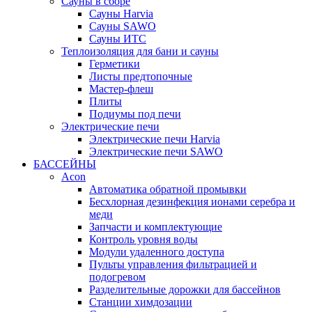
Сауны в сборе
Cауны Harvia
Сауны SAWO
Сауны ИТС
Теплоизоляция для бани и сауны
Герметики
Листы предтопочные
Мастер-флеш
Плиты
Подиумы под печи
Электрические печи
Электрические печи Harvia
Электрические печи SAWO
БАССЕЙНЫ
Acon
Автоматика обратной промывки
Беcхлорная дезинфекция ионами серебра и
меди
Запчасти и комплектующие
Контроль уровня воды
Модули удаленного доступа
Пульты управления фильтрацией и
подогревом
Разделительные дорожки для бассейнов
Станции химдозации