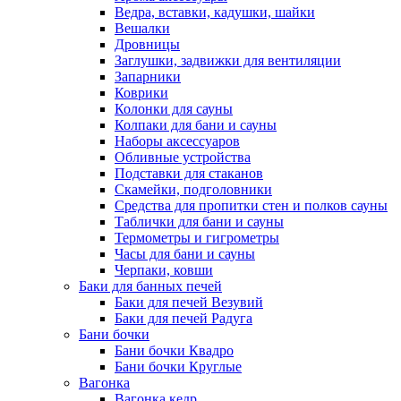
Ведра, вставки, кадушки, шайки
Вешалки
Дровницы
Заглушки, задвижки для вентиляции
Запарники
Коврики
Колонки для сауны
Колпаки для бани и сауны
Наборы аксессуаров
Обливные устройства
Подставки для стаканов
Скамейки, подголовники
Средства для пропитки стен и полков сауны
Таблички для бани и сауны
Термометры и гигрометры
Часы для бани и сауны
Черпаки, ковши
Баки для банных печей
Баки для печей Везувий
Баки для печей Радуга
Бани бочки
Бани бочки Квадро
Бани бочки Круглые
Вагонка
Вагонка кедр