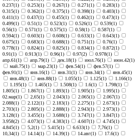
0.237(1)
0.253(1)
0.267(1)
0.271(1)
0.283(1)
0.315(1)
0.362(1)
0.375(1)
0.398(1)
0.403(1)
0.411(1)
0.437(1)
0.455(1)
0.462(1)
0.473(1)
0.499(1)
0.51(1)
0.523(1)
0.526(1)
0.539(1)
0.56(1)
0.571(1)
0.575(1)
0.58(1)
0.587(1)
0.594(1)
0.603(1)
0.608(1)
0.633(1)
0.643(1)
0.675(1)
0.683(1)
0.688(1)
0.751(1)
0.76(1)
0.778(1)
0.824(1)
0.825(1)
0.834(1)
0.872(1)
0.91(1)
0.913(1)
0.96(1)
0.97(2)
0.978(1)
апр.61(1)
апр.79(1)
дек.18(1)
июл.76(1)
июн.42(1)
май.75(1)
мар.23(1)
фев.54(1)
фев.57(1)
фев.91(1)
янв.16(1)
янв.31(1)
янв.34(1)
янв.45(1)
янв.48(1)
янв.88(1)
1.055(1)
1.125(1)
1.166(1)
1.195(1)
1.465(1)
1.508(1)
1.6(1)
1.798(1)
1.805(1)
1.867(1)
1.893(1)
1.905(1)
1.995(1)
02.мар(1)
2,65(1)
2.043(1)
2.065(1)
2.067(1)
2.088(1)
2.122(1)
2.183(1)
2.275(1)
2.673(1)
2.703(1)
2.805(1)
2.888(1)
2.943(1)
2.973(1)
3.128(1)
3.455(1)
3.688(1)
3.747(1)
3.847(1)
3.958(2)
4.073(1)
4.383(1)
4.607(1)
4.745(1)
4.845(1)
5,2(1)
5.415(1)
6.633(1)
7,76(1)
10,34(1)
14.14(1)
14.39(1)
14.авг(1)
17.6(1)