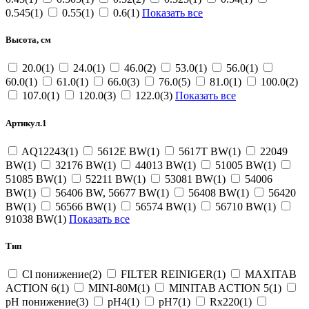
0.545(1)
0.55(1)
0.6(1)
Показать все
Высота, см
20.0(1)
24.0(1)
46.0(2)
53.0(1)
56.0(1)
60.0(1)
61.0(1)
66.0(3)
76.0(5)
81.0(1)
100.0(2)
107.0(1)
120.0(3)
122.0(3)
Показать все
Артикул.1
AQ12243(1)
5612E BW(1)
5617T BW(1)
22049
BW(1)
32176 BW(1)
44013 BW(1)
51005 BW(1)
51085 BW(1)
52211 BW(1)
53081 BW(1)
54006
BW(1)
56406 BW, 56677 BW(1)
56408 BW(1)
56420
BW(1)
56566 BW(1)
56574 BW(1)
56710 BW(1)
91038 BW(1)
Показать все
Тип
Cl понижение(2)
FILTER REINIGER(1)
MAXITAB
ACTION 6(1)
MINI-80M(1)
MINITAB ACTION 5(1)
pH понижение(3)
pH4(1)
pH7(1)
Rx220(1)