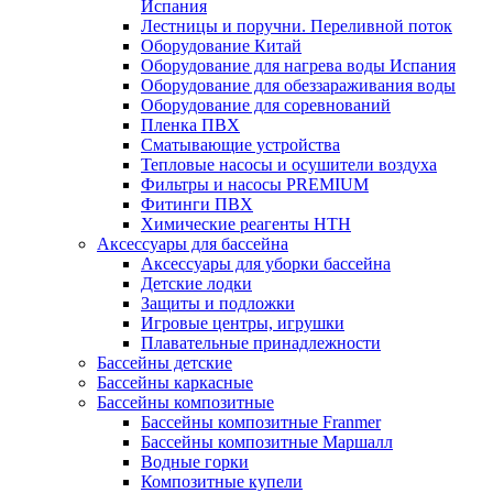
Испания
Лестницы и поручни. Переливной поток
Оборудование Китай
Оборудование для нагрева воды Испания
Оборудование для обеззараживания воды
Оборудование для соревнований
Пленка ПВХ
Сматывающие устройства
Тепловые насосы и осушители воздуха
Фильтры и насосы PREMIUM
Фитинги ПВХ
Химические реагенты HTH
Аксессуары для бассейна
Аксессуары для уборки бассейна
Детские лодки
Защиты и подложки
Игровые центры, игрушки
Плавательные принадлежности
Бассейны детские
Бассейны каркасные
Бассейны композитные
Бассейны композитные Franmer
Бассейны композитные Маршалл
Водные горки
Композитные купели