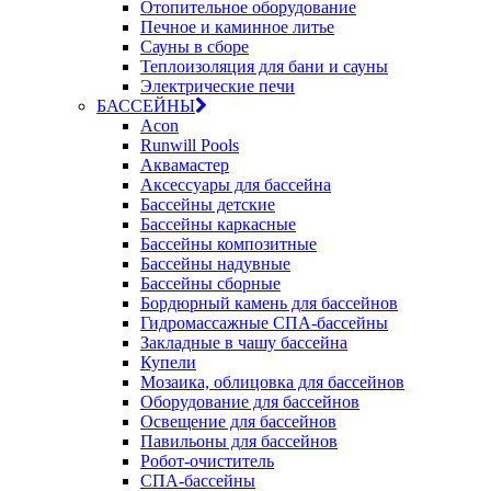
Отопительное оборудование
Печное и каминное литье
Сауны в сборе
Теплоизоляция для бани и сауны
Электрические печи
БАССЕЙНЫ
Acon
Runwill Pools
Аквамастер
Аксессуары для бассейна
Бассейны детские
Бассейны каркасные
Бассейны композитные
Бассейны надувные
Бассейны сборные
Бордюрный камень для бассейнов
Гидромассажные СПА-бассейны
Закладные в чашу бассейна
Купели
Мозаика, облицовка для бассейнов
Оборудование для бассейнов
Освещение для бассейнов
Павильоны для бассейнов
Робот-очиститель
СПА-бассейны