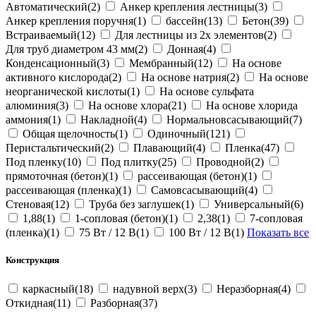
Автоматический(2)
Анкер крепления лестницы(3)
Анкер крепления поручня(1)
бассейн(13)
Бетон(39)
Встраиваемый(12)
Для лестницы из 2х элементов(2)
Для труб диаметром 43 мм(2)
Донная(4)
Конденсационный(3)
Мембранный(12)
На основе
активного кислорода(2)
На основе натрия(2)
На основе
неорганической кислоты(1)
На основе сульфата
алюминия(3)
На основе хлора(21)
На основе хлорида
аммония(1)
Накладной(4)
Нормальновсасывающий(7)
Общая щелочность(1)
Одиночный(121)
Перистальтический(2)
Плавающий(4)
Пленка(47)
Под пленку(10)
Под плитку(25)
Проводной(2)
прямоточная (бетон)(1)
рассеивающая (бетон)(1)
рассеивающая (пленка)(1)
Самовсасывающий(4)
Стеновая(12)
Труба без заглушек(1)
Универсальный(6)
1,88(1)
1-сопловая (бетон)(1)
2,38(1)
7-сопловая
(пленка)(1)
75 Вт / 12 В(1)
100 Вт / 12 В(1)
Показать все
Конструкция
каркасный(18)
надувной верх(3)
Неразборная(4)
Откидная(11)
Разборная(37)