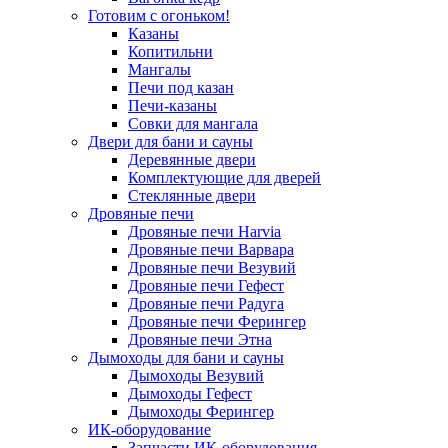
Готовим с огоньком!
Казаны
Копитильни
Мангалы
Печи под казан
Печи-казаны
Совки для мангала
Двери для бани и сауны
Деревянные двери
Комплектующие для дверей
Стеклянные двери
Дровяные печи
Дровяные печи Harvia
Дровяные печи Варвара
Дровяные печи Везувий
Дровяные печи Гефест
Дровяные печи Радуга
Дровяные печи Ферингер
Дровяные печи Этна
Дымоходы для бани и сауны
Дымоходы Везувий
Дымоходы Гефест
Дымоходы Ферингер
ИК-оборудование
Запчасти ИК-оборудования