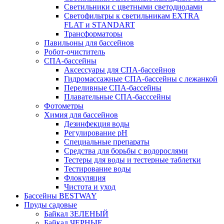
Светильники с цветными светодиодами
Светофильтры к светильникам EXTRA
FLAT и STANDART
Трансформаторы
Павильоны для бассейнов
Робот-очиститель
СПА-бассейны
Аксессуары для СПА-бассейнов
Гидромассажные СПА-бассейны с лежанкой
Переливные СПА-бассейны
Плавательные СПА-басссейны
Фотометры
Химия для бассейнов
Дезинфекция воды
Регулирование pH
Специальные препараты
Средства для борьбы с водорослями
Тестеры для воды и тестерные таблетки
Тестирование воды
Флокуляция
Чистота и уход
Бассейны BESTWAY
Пруды садовые
Байкал ЗЕЛЕНЫЙ
Байкал ЧЕРНЫЕ