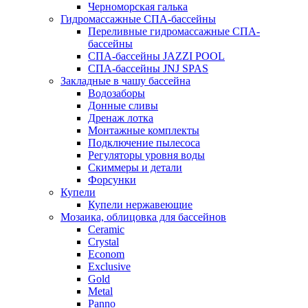
Черноморская галька
Гидромассажные СПА-бассейны
Переливные гидромассажные СПА-
бассейны
СПА-бассейны JAZZI POOL
СПА-бассейны JNJ SPAS
Закладные в чашу бассейна
Водозаборы
Донные сливы
Дренаж лотка
Монтажные комплекты
Подключение пылесоса
Регуляторы уровня воды
Скиммеры и детали
Форсунки
Купели
Купели нержавеющие
Мозаика, облицовка для бассейнов
Ceramic
Crystal
Econom
Exclusive
Gold
Metal
Panno