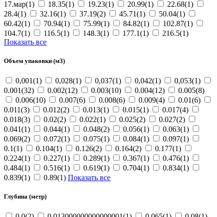
17.мар(1)
18.35(1)
19.23(1)
20.99(1)
22.68(1)
28.4(1)
32.16(1)
37.19(2)
45.71(1)
50.04(1)
60.42(1)
70.94(1)
75.99(1)
84.82(1)
102.87(1)
104.7(1)
116.5(1)
148.3(1)
177.1(1)
216.5(1)
Показать все
Объем упаковки (м3)
0,001(1)
0,028(1)
0,037(1)
0,042(1)
0,053(1)
0.001(32)
0.002(12)
0.003(10)
0.004(12)
0.005(8)
0.006(10)
0.007(6)
0.008(6)
0.009(4)
0.01(6)
0.011(3)
0.012(2)
0.013(1)
0.015(1)
0.017(4)
0.018(3)
0.02(2)
0.022(1)
0.025(2)
0.027(2)
0.041(1)
0.044(1)
0.048(2)
0.056(1)
0.063(1)
0.069(2)
0.072(1)
0.075(1)
0.084(1)
0.097(1)
0.1(1)
0.104(1)
0.126(2)
0.164(2)
0.177(1)
0.224(1)
0.227(1)
0.289(1)
0.367(1)
0.476(1)
0.484(1)
0.516(1)
0.619(1)
0.704(1)
0.834(1)
0.839(1)
0.89(1)
Показать все
Глубина (метр)
0.0(2)
0.013000000000000001(1)
0.065(1)
0.08(1)