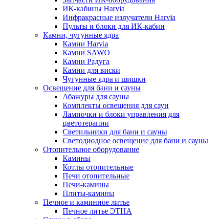
ИК-кабины Harvia
Инфракрасные излучатели Harvia
Пульты и блоки для ИК-кабин
Камни, чугунные ядра
Камни Harvia
Камни SAWO
Камни Радуга
Камни для виски
Чугунные ядра и шишки
Освещение для бани и сауны
Абажуры для сауны
Комплекты освещения для саун
Лампочки и блоки управления для
цветотерапии
Светильники для бани и сауны
Светодиодное освещение для бани и сауны
Отопительное оборудование
Камины
Котлы отопительные
Печи отопительные
Печи-камины
Плиты-камины
Печное и каминное литье
Печное литье ЭТНА