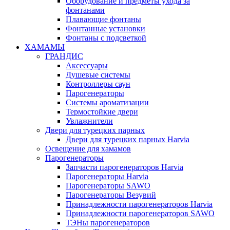
Оборудование и предметы ухода за
фонтанами
Плавающие фонтаны
Фонтанные установки
Фонтаны с подсветкой
ХАМАМЫ
ГРАНДИС
Аксессуары
Душевые системы
Контроллеры саун
Парогенераторы
Системы ароматизации
Термостойкие двери
Увлажнители
Двери для турецких парных
Двери для турецких парных Harvia
Освещение для хамамов
Парогенераторы
Запчасти парогенераторов Harvia
Парогенераторы Harvia
Парогенераторы SAWO
Парогенераторы Везувий
Принадлежности парогенераторов Harvia
Принадлежности парогенераторов SAWO
ТЭНы парогенераторов