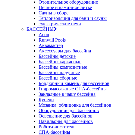
Отопительное оборудование
Печное и каминное литье
Сауны в сборе
Теплоизоляция для бани и сауны
Электрические печи
БАССЕЙНЫ
Acon
Runwill Pools
Аквамастер
Аксессуары для бассейна
Бассейны детские
Бассейны каркасные
Бассейны композитные
Бассейны надувные
Бассейны сборные
Бордюрный камень для бассейнов
Гидромассажные СПА-бассейны
Закладные в чашу бассейна
Купели
Мозаика, облицовка для бассейнов
Оборудование для бассейнов
Освещение для бассейнов
Павильоны для бассейнов
Робот-очиститель
СПА-бассейны