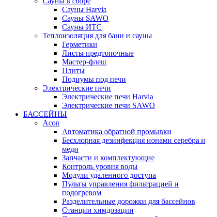
Сауны в сборе
Cауны Harvia
Сауны SAWO
Сауны ИТС
Теплоизоляция для бани и сауны
Герметики
Листы предтопочные
Мастер-флеш
Плиты
Подиумы под печи
Электрические печи
Электрические печи Harvia
Электрические печи SAWO
БАССЕЙНЫ
Acon
Автоматика обратной промывки
Беcхлорная дезинфекция ионами серебра и
меди
Запчасти и комплектующие
Контроль уровня воды
Модули удаленного доступа
Пульты управления фильтрацией и
подогревом
Разделительные дорожки для бассейнов
Станции химдозации