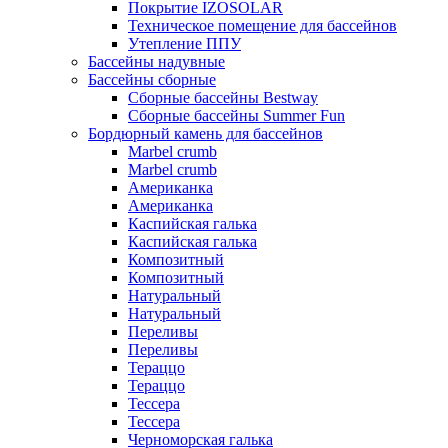
Покрытие IZOSOLAR
Техническое помещение для бассейнов
Утепление ППУ
Бассейны надувные
Бассейны сборные
Сборные бассейны Bestway
Сборные бассейны Summer Fun
Бордюрный камень для бассейнов
Marbel crumb
Marbel crumb
Американка
Американка
Каспийская галька
Каспийская галька
Композитный
Композитный
Натуральный
Натуральный
Переливы
Переливы
Тераццо
Тераццо
Тессера
Тессера
Черноморская галька