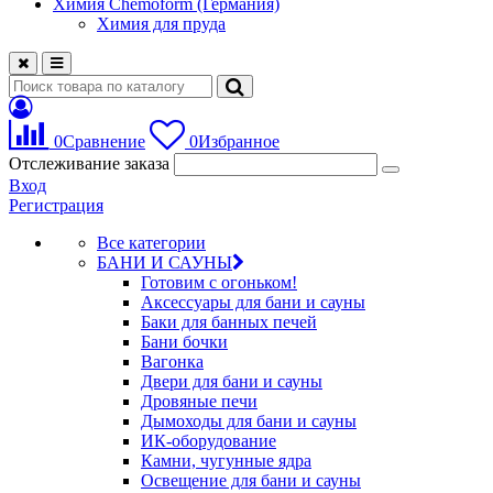
Химия Chemoform (Германия)
Химия для пруда
0
Сравнение
0
Избранное
Отслеживание заказа
Вход
Регистрация
Все категории
БАНИ И САУНЫ
Готовим с огоньком!
Аксессуары для бани и сауны
Баки для банных печей
Бани бочки
Вагонка
Двери для бани и сауны
Дровяные печи
Дымоходы для бани и сауны
ИК-оборудование
Камни, чугунные ядра
Освещение для бани и сауны