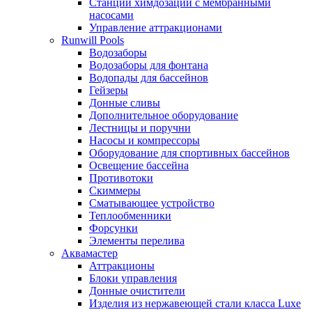
Станции химдозации с мембранными
насосами
Управление аттракционами
Runwill Pools
Водозаборы
Водозаборы для фонтана
Водопады для бассейнов
Гейзеры
Донные сливы
Дополнительное оборудование
Лестницы и поручни
Насосы и компрессоры
Оборудование для спортивных бассейнов
Освещение бассейна
Противотоки
Скиммеры
Сматывающее устройство
Теплообменники
Форсунки
Элементы перелива
Аквамастер
Аттракционы
Блоки управления
Донные очистители
Изделия из нержавеющей стали класса Luxe