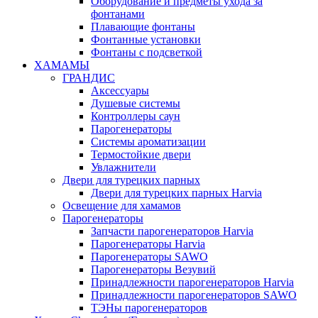
Оборудование и предметы ухода за
фонтанами
Плавающие фонтаны
Фонтанные установки
Фонтаны с подсветкой
ХАМАМЫ
ГРАНДИС
Аксессуары
Душевые системы
Контроллеры саун
Парогенераторы
Системы ароматизации
Термостойкие двери
Увлажнители
Двери для турецких парных
Двери для турецких парных Harvia
Освещение для хамамов
Парогенераторы
Запчасти парогенераторов Harvia
Парогенераторы Harvia
Парогенераторы SAWO
Парогенераторы Везувий
Принадлежности парогенераторов Harvia
Принадлежности парогенераторов SAWO
ТЭНы парогенераторов