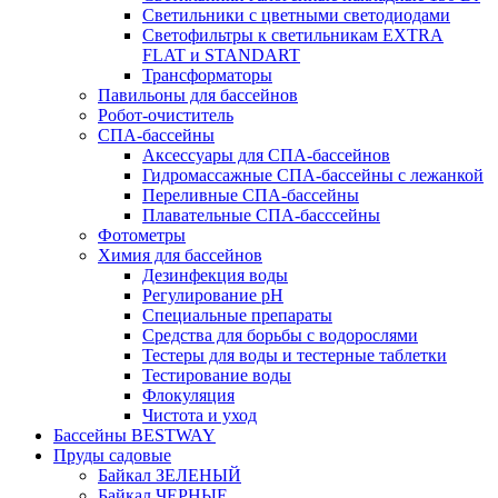
Светильники с цветными светодиодами
Светофильтры к светильникам EXTRA
FLAT и STANDART
Трансформаторы
Павильоны для бассейнов
Робот-очиститель
СПА-бассейны
Аксессуары для СПА-бассейнов
Гидромассажные СПА-бассейны с лежанкой
Переливные СПА-бассейны
Плавательные СПА-басссейны
Фотометры
Химия для бассейнов
Дезинфекция воды
Регулирование pH
Специальные препараты
Средства для борьбы с водорослями
Тестеры для воды и тестерные таблетки
Тестирование воды
Флокуляция
Чистота и уход
Бассейны BESTWAY
Пруды садовые
Байкал ЗЕЛЕНЫЙ
Байкал ЧЕРНЫЕ