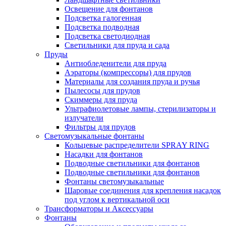
Освещение для фонтанов
Подсветка галогенная
Подсветка подводная
Подсветка светодиодная
Светильники для пруда и сада
Пруды
Антиобледенители для пруда
Аэраторы (компрессоры) для прудов
Материалы для создания пруда и ручья
Пылесосы для прудов
Скиммеры для пруда
Ультрафиолетовые лампы, стерилизаторы и
излучатели
Фильтры для прудов
Светомузыкальные фонтаны
Кольцевые распределители SPRAY RING
Насадки для фонтанов
Подводные светильники для фонтанов
Подводные светильники для фонтанов
Фонтаны светомузыкальные
Шаровые соединения для крепления насадок
под углом к вертикальной оси
Трансформаторы и Аксессуары
Фонтаны