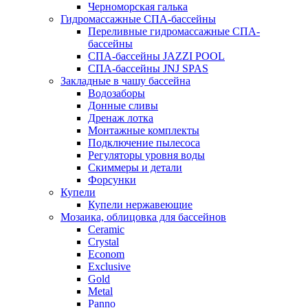
Черноморская галька
Гидромассажные СПА-бассейны
Переливные гидромассажные СПА-
бассейны
СПА-бассейны JAZZI POOL
СПА-бассейны JNJ SPAS
Закладные в чашу бассейна
Водозаборы
Донные сливы
Дренаж лотка
Монтажные комплекты
Подключение пылесоса
Регуляторы уровня воды
Скиммеры и детали
Форсунки
Купели
Купели нержавеющие
Мозаика, облицовка для бассейнов
Ceramic
Crystal
Econom
Exclusive
Gold
Metal
Panno