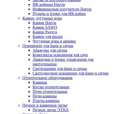
ИК-кабины Harvia
Инфракрасные излучатели Harvia
Пульты и блоки для ИК-кабин
Камни, чугунные ядра
Камни Harvia
Камни SAWO
Камни Радуга
Камни для виски
Чугунные ядра и шишки
Освещение для бани и сауны
Абажуры для сауны
Комплекты освещения для саун
Лампочки и блоки управления для
цветотерапии
Светильники для бани и сауны
Светодиодное освещение для бани и сауны
Отопительное оборудование
Камины
Котлы отопительные
Печи отопительные
Печи-камины
Плиты-камины
Печное и каминное литье
Печное литье ЭТНА