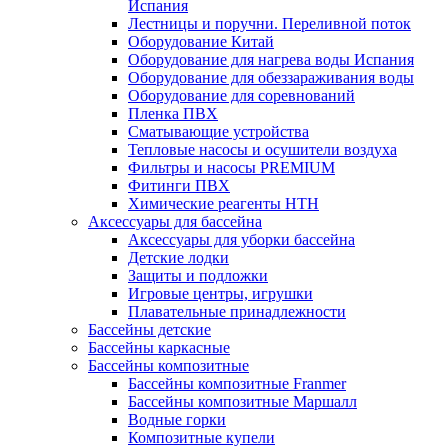
Испания
Лестницы и поручни. Переливной поток
Оборудование Китай
Оборудование для нагрева воды Испания
Оборудование для обеззараживания воды
Оборудование для соревнований
Пленка ПВХ
Сматывающие устройства
Тепловые насосы и осушители воздуха
Фильтры и насосы PREMIUM
Фитинги ПВХ
Химические реагенты HTH
Аксессуары для бассейна
Аксессуары для уборки бассейна
Детские лодки
Защиты и подложки
Игровые центры, игрушки
Плавательные принадлежности
Бассейны детские
Бассейны каркасные
Бассейны композитные
Бассейны композитные Franmer
Бассейны композитные Маршалл
Водные горки
Композитные купели