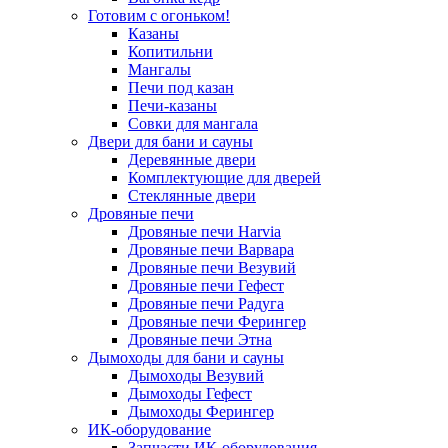
Готовим с огоньком!
Казаны
Копитильни
Мангалы
Печи под казан
Печи-казаны
Совки для мангала
Двери для бани и сауны
Деревянные двери
Комплектующие для дверей
Стеклянные двери
Дровяные печи
Дровяные печи Harvia
Дровяные печи Варвара
Дровяные печи Везувий
Дровяные печи Гефест
Дровяные печи Радуга
Дровяные печи Ферингер
Дровяные печи Этна
Дымоходы для бани и сауны
Дымоходы Везувий
Дымоходы Гефест
Дымоходы Ферингер
ИК-оборудование
Запчасти ИК-оборудования