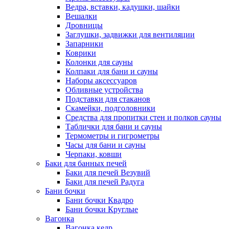
Ведра, вставки, кадушки, шайки
Вешалки
Дровницы
Заглушки, задвижки для вентиляции
Запарники
Коврики
Колонки для сауны
Колпаки для бани и сауны
Наборы аксессуаров
Обливные устройства
Подставки для стаканов
Скамейки, подголовники
Средства для пропитки стен и полков сауны
Таблички для бани и сауны
Термометры и гигрометры
Часы для бани и сауны
Черпаки, ковши
Баки для банных печей
Баки для печей Везувий
Баки для печей Радуга
Бани бочки
Бани бочки Квадро
Бани бочки Круглые
Вагонка
Вагонка кедр