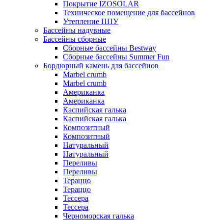
Покрытие IZOSOLAR
Техническое помещение для бассейнов
Утепление ППУ
Бассейны надувные
Бассейны сборные
Сборные бассейны Bestway
Сборные бассейны Summer Fun
Бордюрный камень для бассейнов
Marbel crumb
Marbel crumb
Американка
Американка
Каспийская галька
Каспийская галька
Композитный
Композитный
Натуральный
Натуральный
Переливы
Переливы
Тераццо
Тераццо
Тессера
Тессера
Черноморская галька