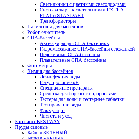
Светильники с цветными светодиодами
Светофильтры к светильникам EXTRA
FLAT и STANDART
Трансформаторы
Павильоны для бассейнов
Робот-очиститель
СПА-бассейны
Аксессуары для СПА-бассейнов
Гидромассажные СПА-бассейны с лежанкой
Переливные СПА-бассейны
Плавательные СПА-басссейны
Фотометры
Химия для бассейнов
Дезинфекция воды
Регулирование pH
Специальные препараты
Средства для борьбы с водорослями
Тестеры для воды и тестерные таблетки
Тестирование воды
Флокуляция
Чистота и уход
Бассейны BESTWAY
Пруды садовые
Байкал ЗЕЛЕНЫЙ
Байкал ЧЕРНЫЕ