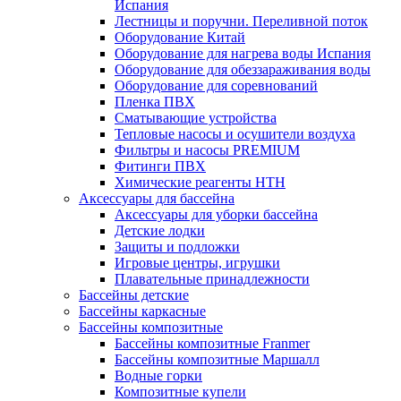
Испания
Лестницы и поручни. Переливной поток
Оборудование Китай
Оборудование для нагрева воды Испания
Оборудование для обеззараживания воды
Оборудование для соревнований
Пленка ПВХ
Сматывающие устройства
Тепловые насосы и осушители воздуха
Фильтры и насосы PREMIUM
Фитинги ПВХ
Химические реагенты HTH
Аксессуары для бассейна
Аксессуары для уборки бассейна
Детские лодки
Защиты и подложки
Игровые центры, игрушки
Плавательные принадлежности
Бассейны детские
Бассейны каркасные
Бассейны композитные
Бассейны композитные Franmer
Бассейны композитные Маршалл
Водные горки
Композитные купели