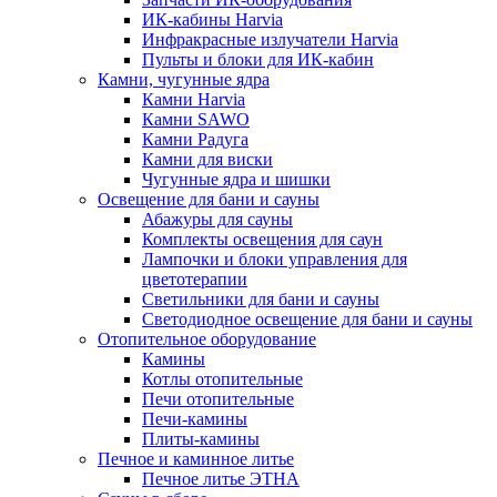
ИК-кабины Harvia
Инфракрасные излучатели Harvia
Пульты и блоки для ИК-кабин
Камни, чугунные ядра
Камни Harvia
Камни SAWO
Камни Радуга
Камни для виски
Чугунные ядра и шишки
Освещение для бани и сауны
Абажуры для сауны
Комплекты освещения для саун
Лампочки и блоки управления для
цветотерапии
Светильники для бани и сауны
Светодиодное освещение для бани и сауны
Отопительное оборудование
Камины
Котлы отопительные
Печи отопительные
Печи-камины
Плиты-камины
Печное и каминное литье
Печное литье ЭТНА