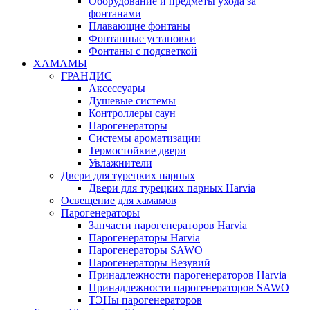
Оборудование и предметы ухода за
фонтанами
Плавающие фонтаны
Фонтанные установки
Фонтаны с подсветкой
ХАМАМЫ
ГРАНДИС
Аксессуары
Душевые системы
Контроллеры саун
Парогенераторы
Системы ароматизации
Термостойкие двери
Увлажнители
Двери для турецких парных
Двери для турецких парных Harvia
Освещение для хамамов
Парогенераторы
Запчасти парогенераторов Harvia
Парогенераторы Harvia
Парогенераторы SAWO
Парогенераторы Везувий
Принадлежности парогенераторов Harvia
Принадлежности парогенераторов SAWO
ТЭНы парогенераторов