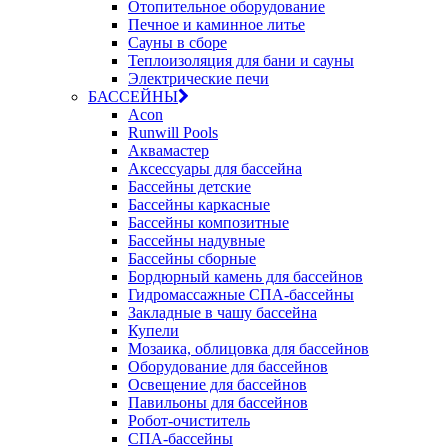
Отопительное оборудование
Печное и каминное литье
Сауны в сборе
Теплоизоляция для бани и сауны
Электрические печи
БАССЕЙНЫ
Acon
Runwill Pools
Аквамастер
Аксессуары для бассейна
Бассейны детские
Бассейны каркасные
Бассейны композитные
Бассейны надувные
Бассейны сборные
Бордюрный камень для бассейнов
Гидромассажные СПА-бассейны
Закладные в чашу бассейна
Купели
Мозаика, облицовка для бассейнов
Оборудование для бассейнов
Освещение для бассейнов
Павильоны для бассейнов
Робот-очиститель
СПА-бассейны