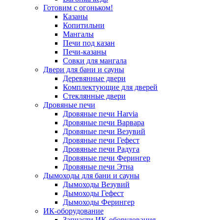
Готовим с огоньком!
Казаны
Копитильни
Мангалы
Печи под казан
Печи-казаны
Совки для мангала
Двери для бани и сауны
Деревянные двери
Комплектующие для дверей
Стеклянные двери
Дровяные печи
Дровяные печи Harvia
Дровяные печи Варвара
Дровяные печи Везувий
Дровяные печи Гефест
Дровяные печи Радуга
Дровяные печи Ферингер
Дровяные печи Этна
Дымоходы для бани и сауны
Дымоходы Везувий
Дымоходы Гефест
Дымоходы Ферингер
ИК-оборудование
Запчасти ИК-оборудования