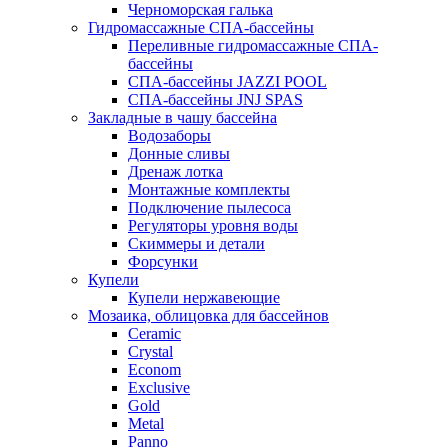
Черноморская галька
Гидромассажные СПА-бассейны
Переливные гидромассажные СПА-
бассейны
СПА-бассейны JAZZI POOL
СПА-бассейны JNJ SPAS
Закладные в чашу бассейна
Водозаборы
Донные сливы
Дренаж лотка
Монтажные комплекты
Подключение пылесоса
Регуляторы уровня воды
Скиммеры и детали
Форсунки
Купели
Купели нержавеющие
Мозаика, облицовка для бассейнов
Ceramic
Crystal
Econom
Exclusive
Gold
Metal
Panno