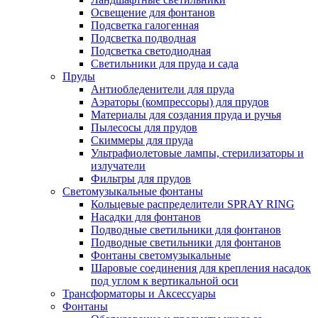
Освещение для фонтанов
Подсветка галогенная
Подсветка подводная
Подсветка светодиодная
Светильники для пруда и сада
Пруды
Антиобледенители для пруда
Аэраторы (компрессоры) для прудов
Материалы для создания пруда и ручья
Пылесосы для прудов
Скиммеры для пруда
Ультрафиолетовые лампы, стерилизаторы и
излучатели
Фильтры для прудов
Светомузыкальные фонтаны
Кольцевые распределители SPRAY RING
Насадки для фонтанов
Подводные светильники для фонтанов
Подводные светильники для фонтанов
Фонтаны светомузыкальные
Шаровые соединения для крепления насадок
под углом к вертикальной оси
Трансформаторы и Аксессуары
Фонтаны