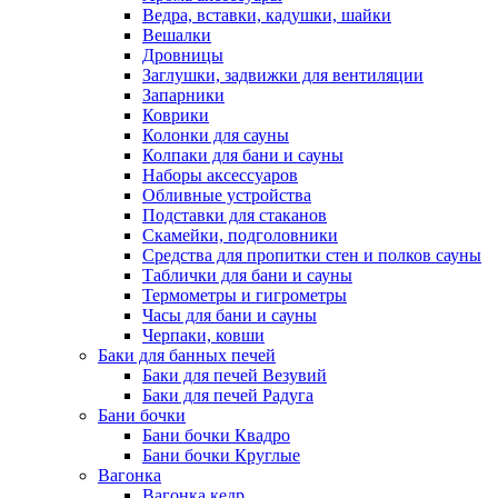
Ведра, вставки, кадушки, шайки
Вешалки
Дровницы
Заглушки, задвижки для вентиляции
Запарники
Коврики
Колонки для сауны
Колпаки для бани и сауны
Наборы аксессуаров
Обливные устройства
Подставки для стаканов
Скамейки, подголовники
Средства для пропитки стен и полков сауны
Таблички для бани и сауны
Термометры и гигрометры
Часы для бани и сауны
Черпаки, ковши
Баки для банных печей
Баки для печей Везувий
Баки для печей Радуга
Бани бочки
Бани бочки Квадро
Бани бочки Круглые
Вагонка
Вагонка кедр