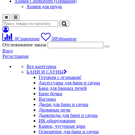
Химия Chemoform (Германия)
Химия для пруда
0
Сравнение
0
Избранное
Отслеживание заказа
Вход
Регистрация
Все категории
БАНИ И САУНЫ
Готовим с огоньком!
Аксессуары для бани и сауны
Баки для банных печей
Бани бочки
Вагонка
Двери для бани и сауны
Дровяные печи
Дымоходы для бани и сауны
ИК-оборудование
Камни, чугунные ядра
Освещение для бани и сауны