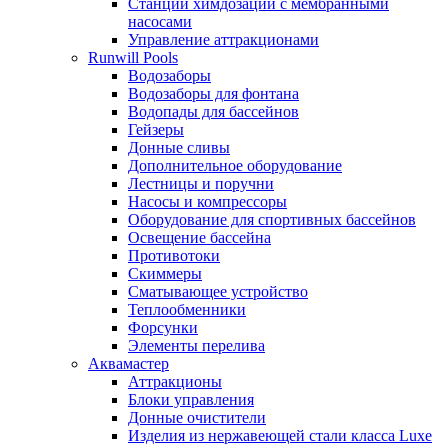
Станции химдозации с мембранными
насосами
Управление аттракционами
Runwill Pools
Водозаборы
Водозаборы для фонтана
Водопады для бассейнов
Гейзеры
Донные сливы
Дополнительное оборудование
Лестницы и поручни
Насосы и компрессоры
Оборудование для спортивных бассейнов
Освещение бассейна
Противотоки
Скиммеры
Сматывающее устройство
Теплообменники
Форсунки
Элементы перелива
Аквамастер
Аттракционы
Блоки управления
Донные очистители
Изделия из нержавеющей стали класса Luxe