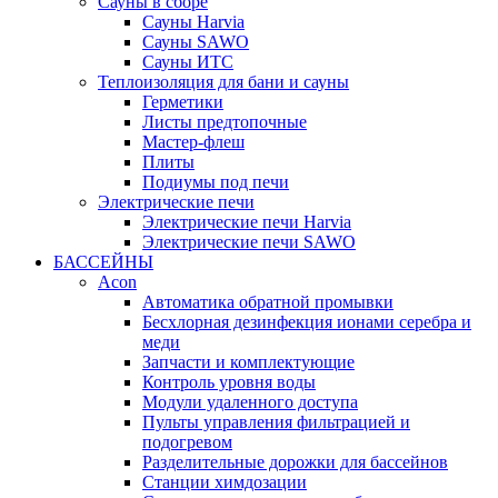
Сауны в сборе
Cауны Harvia
Сауны SAWO
Сауны ИТС
Теплоизоляция для бани и сауны
Герметики
Листы предтопочные
Мастер-флеш
Плиты
Подиумы под печи
Электрические печи
Электрические печи Harvia
Электрические печи SAWO
БАССЕЙНЫ
Acon
Автоматика обратной промывки
Беcхлорная дезинфекция ионами серебра и
меди
Запчасти и комплектующие
Контроль уровня воды
Модули удаленного доступа
Пульты управления фильтрацией и
подогревом
Разделительные дорожки для бассейнов
Станции химдозации