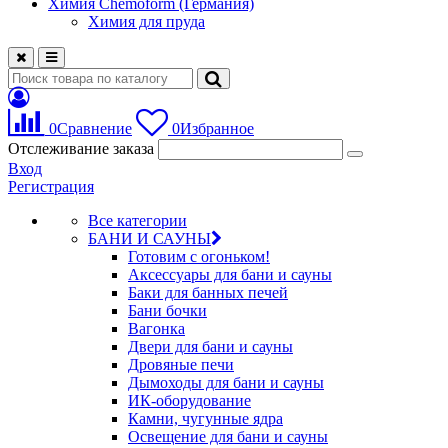
Химия Chemoform (Германия)
Химия для пруда
0
Сравнение
0
Избранное
Отслеживание заказа
Вход
Регистрация
Все категории
БАНИ И САУНЫ
Готовим с огоньком!
Аксессуары для бани и сауны
Баки для банных печей
Бани бочки
Вагонка
Двери для бани и сауны
Дровяные печи
Дымоходы для бани и сауны
ИК-оборудование
Камни, чугунные ядра
Освещение для бани и сауны