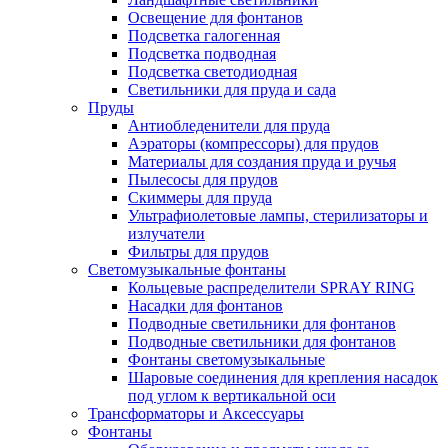
Освещение для фонтанов
Подсветка галогенная
Подсветка подводная
Подсветка светодиодная
Светильники для пруда и сада
Пруды
Антиобледенители для пруда
Аэраторы (компрессоры) для прудов
Материалы для создания пруда и ручья
Пылесосы для прудов
Скиммеры для пруда
Ультрафиолетовые лампы, стерилизаторы и
излучатели
Фильтры для прудов
Светомузыкальные фонтаны
Кольцевые распределители SPRAY RING
Насадки для фонтанов
Подводные светильники для фонтанов
Подводные светильники для фонтанов
Фонтаны светомузыкальные
Шаровые соединения для крепления насадок
под углом к вертикальной оси
Трансформаторы и Аксессуары
Фонтаны