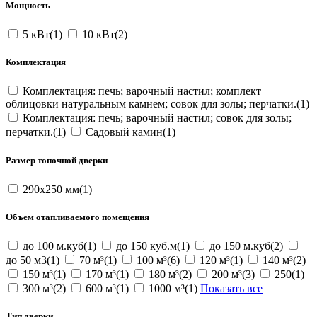
Мощность
5 кВт(1)
10 кВт(2)
Комплектация
Комплектация: печь; варочный настил; комплект
облицовки натуральным камнем; совок для золы; перчатки.(1)
Комплектация: печь; варочный настил; совок для золы;
перчатки.(1)
Садовый камин(1)
Размер топочной дверки
290х250 мм(1)
Объем отапливаемого помещения
до 100 м.куб(1)
до 150 куб.м(1)
до 150 м.куб(2)
до 50 м3(1)
70 м³(1)
100 м³(6)
120 м³(1)
140 м³(2)
150 м³(1)
170 м³(1)
180 м³(2)
200 м³(3)
250(1)
300 м³(2)
600 м³(1)
1000 м³(1)
Показать все
Тип дверки