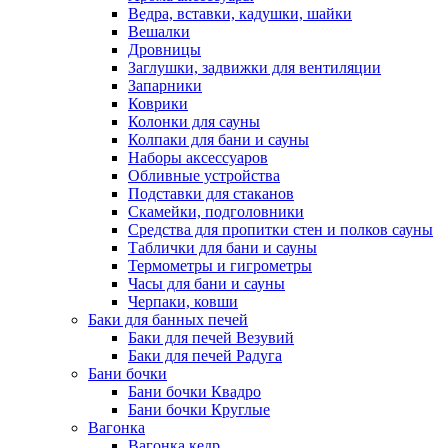
Ведра, вставки, кадушки, шайки
Вешалки
Дровницы
Заглушки, задвижки для вентиляции
Запарники
Коврики
Колонки для сауны
Колпаки для бани и сауны
Наборы аксессуаров
Обливные устройства
Подставки для стаканов
Скамейки, подголовники
Средства для пропитки стен и полков сауны
Таблички для бани и сауны
Термометры и гигрометры
Часы для бани и сауны
Черпаки, ковши
Баки для банных печей
Баки для печей Везувий
Баки для печей Радуга
Бани бочки
Бани бочки Квадро
Бани бочки Круглые
Вагонка
Вагонка кедр