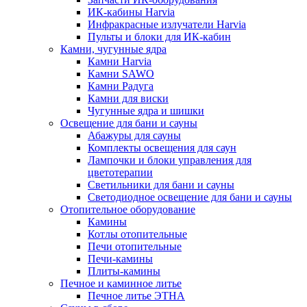
ИК-кабины Harvia
Инфракрасные излучатели Harvia
Пульты и блоки для ИК-кабин
Камни, чугунные ядра
Камни Harvia
Камни SAWO
Камни Радуга
Камни для виски
Чугунные ядра и шишки
Освещение для бани и сауны
Абажуры для сауны
Комплекты освещения для саун
Лампочки и блоки управления для
цветотерапии
Светильники для бани и сауны
Светодиодное освещение для бани и сауны
Отопительное оборудование
Камины
Котлы отопительные
Печи отопительные
Печи-камины
Плиты-камины
Печное и каминное литье
Печное литье ЭТНА