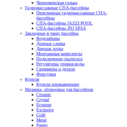
Черноморская галька
Гидромассажные СПА-бассейны
Переливные гидромассажные СПА-
бассейны
СПА-бассейны JAZZI POOL
СПА-бассейны JNJ SPAS
Закладные в чашу бассейна
Водозаборы
Донные сливы
Дренаж лотка
Монтажные комплекты
Подключение пылесоса
Регуляторы уровня воды
Скиммеры и детали
Форсунки
Купели
Купели нержавеющие
Мозаика, облицовка для бассейнов
Ceramic
Crystal
Econom
Exclusive
Gold
Metal
Panno