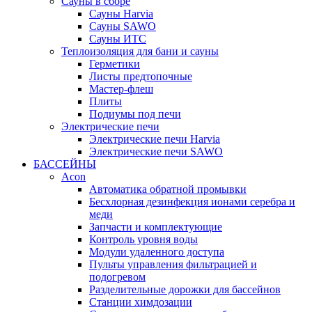
Сауны в сборе
Cауны Harvia
Сауны SAWO
Сауны ИТС
Теплоизоляция для бани и сауны
Герметики
Листы предтопочные
Мастер-флеш
Плиты
Подиумы под печи
Электрические печи
Электрические печи Harvia
Электрические печи SAWO
БАССЕЙНЫ
Acon
Автоматика обратной промывки
Беcхлорная дезинфекция ионами серебра и
меди
Запчасти и комплектующие
Контроль уровня воды
Модули удаленного доступа
Пульты управления фильтрацией и
подогревом
Разделительные дорожки для бассейнов
Станции химдозации