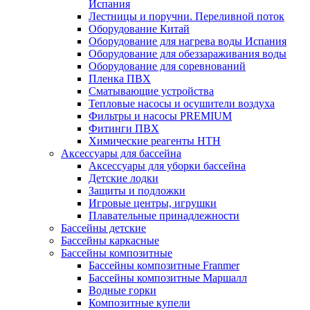
Испания
Лестницы и поручни. Переливной поток
Оборудование Китай
Оборудование для нагрева воды Испания
Оборудование для обеззараживания воды
Оборудование для соревнований
Пленка ПВХ
Сматывающие устройства
Тепловые насосы и осушители воздуха
Фильтры и насосы PREMIUM
Фитинги ПВХ
Химические реагенты HTH
Аксессуары для бассейна
Аксессуары для уборки бассейна
Детские лодки
Защиты и подложки
Игровые центры, игрушки
Плавательные принадлежности
Бассейны детские
Бассейны каркасные
Бассейны композитные
Бассейны композитные Franmer
Бассейны композитные Маршалл
Водные горки
Композитные купели