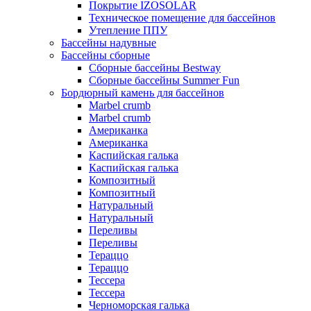
Покрытие IZOSOLAR
Техническое помещение для бассейнов
Утепление ППУ
Бассейны надувные
Бассейны сборные
Сборные бассейны Bestway
Сборные бассейны Summer Fun
Бордюрный камень для бассейнов
Marbel crumb
Marbel crumb
Американка
Американка
Каспийская галька
Каспийская галька
Композитный
Композитный
Натуральный
Натуральный
Переливы
Переливы
Тераццо
Тераццо
Тессера
Тессера
Черноморская галька