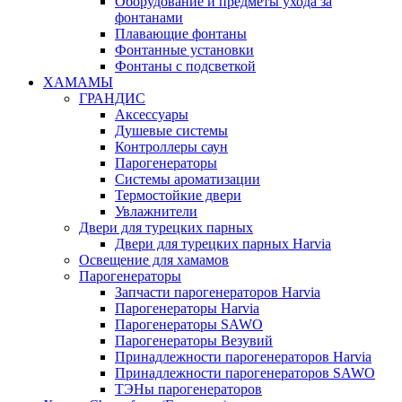
Оборудование и предметы ухода за
фонтанами
Плавающие фонтаны
Фонтанные установки
Фонтаны с подсветкой
ХАМАМЫ
ГРАНДИС
Аксессуары
Душевые системы
Контроллеры саун
Парогенераторы
Системы ароматизации
Термостойкие двери
Увлажнители
Двери для турецких парных
Двери для турецких парных Harvia
Освещение для хамамов
Парогенераторы
Запчасти парогенераторов Harvia
Парогенераторы Harvia
Парогенераторы SAWO
Парогенераторы Везувий
Принадлежности парогенераторов Harvia
Принадлежности парогенераторов SAWO
ТЭНы парогенераторов