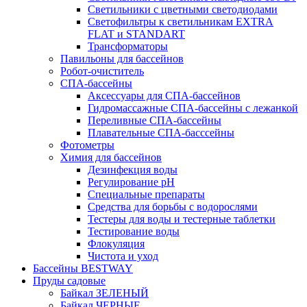
Светильники с цветными светодиодами
Светофильтры к светильникам EXTRA
FLAT и STANDART
Трансформаторы
Павильоны для бассейнов
Робот-очиститель
СПА-бассейны
Аксессуары для СПА-бассейнов
Гидромассажные СПА-бассейны с лежанкой
Переливные СПА-бассейны
Плавательные СПА-басссейны
Фотометры
Химия для бассейнов
Дезинфекция воды
Регулирование pH
Специальные препараты
Средства для борьбы с водорослями
Тестеры для воды и тестерные таблетки
Тестирование воды
Флокуляция
Чистота и уход
Бассейны BESTWAY
Пруды садовые
Байкал ЗЕЛЕНЫЙ
Байкал ЧЕРНЫЕ