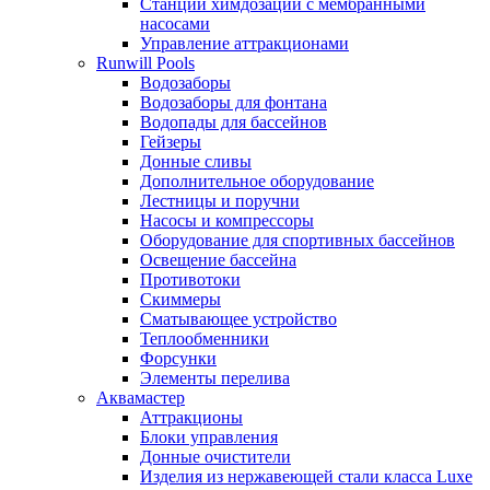
Станции химдозации с мембранными
насосами
Управление аттракционами
Runwill Pools
Водозаборы
Водозаборы для фонтана
Водопады для бассейнов
Гейзеры
Донные сливы
Дополнительное оборудование
Лестницы и поручни
Насосы и компрессоры
Оборудование для спортивных бассейнов
Освещение бассейна
Противотоки
Скиммеры
Сматывающее устройство
Теплообменники
Форсунки
Элементы перелива
Аквамастер
Аттракционы
Блоки управления
Донные очистители
Изделия из нержавеющей стали класса Luxe