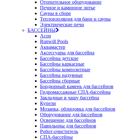
Отопительное оборудование
Печное и каминное литье
Сауны в сборе
Теплоизоляция для бани и сауны
Электрические печи
БАССЕЙНЫ
Acon
Runwill Pools
Аквамастер
Аксессуары для бассейна
Бассейны детские
Бассейны каркасные
Бассейны композитные
Бассейны надувные
Бассейны сборные
Бордюрный камень для бассейнов
Гидромассажные СПА-бассейны
Закладные в чашу бассейна
Купели
Мозаика, облицовка для бассейнов
Оборудование для бассейнов
Освещение для бассейнов
Павильоны для бассейнов
Робот-очиститель
СПА-бассейны