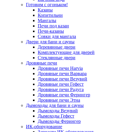
Готовим с огоньком!
Казаны
Копитильни
Мангалы
Печи под казан
Печи-казаны
Совки для мангала
Двери для бани и сауны
Деревянные двери
Комплектующие для дверей
Стеклянные двери
Дровяные печи
Дровяные печи Harvia
Дровяные печи Варвара
Дровяные печи Везувий
Дровяные печи Гефест
Дровяные печи Радуга
Дровяные печи Ферингер
Дровяные печи Этна
Дымоходы для бани и сауны
Дымоходы Везувий
Дымоходы Гефест
Дымоходы Ферингер
ИК-оборудование
Запчасти ИК-оборудования