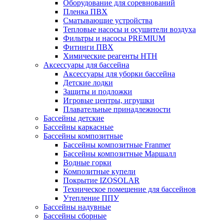
Оборудование для соревнований
Пленка ПВХ
Сматывающие устройства
Тепловые насосы и осушители воздуха
Фильтры и насосы PREMIUM
Фитинги ПВХ
Химические реагенты HTH
Аксессуары для бассейна
Аксессуары для уборки бассейна
Детские лодки
Защиты и подложки
Игровые центры, игрушки
Плавательные принадлежности
Бассейны детские
Бассейны каркасные
Бассейны композитные
Бассейны композитные Franmer
Бассейны композитные Маршалл
Водные горки
Композитные купели
Покрытие IZOSOLAR
Техническое помещение для бассейнов
Утепление ППУ
Бассейны надувные
Бассейны сборные