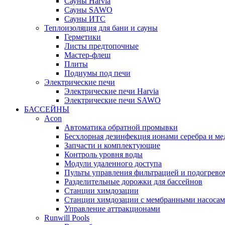
Cауны Harvia
Сауны SAWO
Сауны ИТС
Теплоизоляция для бани и сауны
Герметики
Листы предтопочные
Мастер-флеш
Плиты
Подиумы под печи
Электрические печи
Электрические печи Harvia
Электрические печи SAWO
БАССЕЙНЫ
Acon
Автоматика обратной промывки
Беcхлорная дезинфекция ионами серебра и ме
Запчасти и комплектующие
Контроль уровня воды
Модули удаленного доступа
Пульты управления фильтрацией и подогрево
Разделительные дорожки для бассейнов
Станции химдозации
Станции химдозации с мембранными насоса
Управление аттракционами
Runwill Pools