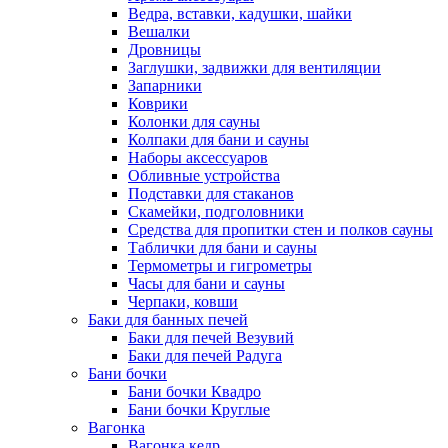
Ведра, вставки, кадушки, шайки
Вешалки
Дровницы
Заглушки, задвижки для вентиляции
Запарники
Коврики
Колонки для сауны
Колпаки для бани и сауны
Наборы аксессуаров
Обливные устройства
Подставки для стаканов
Скамейки, подголовники
Средства для пропитки стен и полков сауны
Таблички для бани и сауны
Термометры и гигрометры
Часы для бани и сауны
Черпаки, ковши
Баки для банных печей
Баки для печей Везувий
Баки для печей Радуга
Бани бочки
Бани бочки Квадро
Бани бочки Круглые
Вагонка
Вагонка кедр