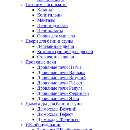
Готовим с огоньком!
Казаны
Копитильни
Мангалы
Печи под казан
Печи-казаны
Совки для мангала
Двери для бани и сауны
Деревянные двери
Комплектующие для дверей
Стеклянные двери
Дровяные печи
Дровяные печи Harvia
Дровяные печи Варвара
Дровяные печи Везувий
Дровяные печи Гефест
Дровяные печи Радуга
Дровяные печи Ферингер
Дровяные печи Этна
Дымоходы для бани и сауны
Дымоходы Везувий
Дымоходы Гефест
Дымоходы Ферингер
ИК-оборудование
Запчасти ИК-оборудования