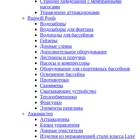
Станции химдозации с мембранными
насосами
Управление аттракционами
Runwill Pools
Водозаборы
Водозаборы для фонтана
Водопады для бассейнов
Гейзеры
Донные сливы
Дополнительное оборудование
Лестницы и поручни
Насосы и компрессоры
Оборудование для спортивных бассейнов
Освещение бассейна
Противотоки
Скиммеры
Сматывающее устройство
Теплообменники
Форсунки
Элементы перелива
Аквамастер
Аттракционы
Блоки управления
Донные очистители
Изделия из нержавеющей стали класса Luxe