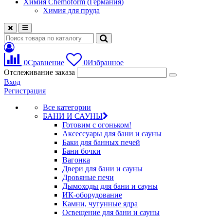
Химия Chemoform (Германия)
Химия для пруда
0
Сравнение
0
Избранное
Отслеживание заказа
Вход
Регистрация
Все категории
БАНИ И САУНЫ
Готовим с огоньком!
Аксессуары для бани и сауны
Баки для банных печей
Бани бочки
Вагонка
Двери для бани и сауны
Дровяные печи
Дымоходы для бани и сауны
ИК-оборудование
Камни, чугунные ядра
Освещение для бани и сауны