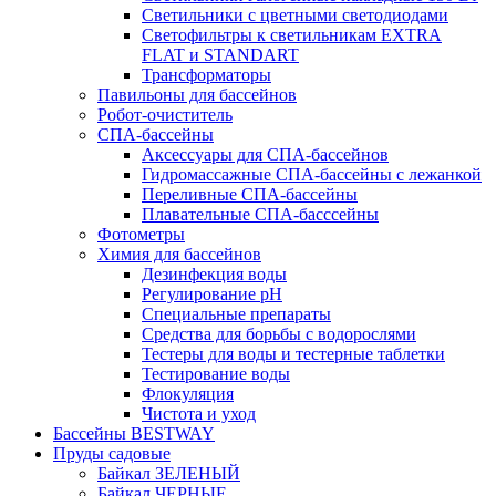
Светильники с цветными светодиодами
Светофильтры к светильникам EXTRA
FLAT и STANDART
Трансформаторы
Павильоны для бассейнов
Робот-очиститель
СПА-бассейны
Аксессуары для СПА-бассейнов
Гидромассажные СПА-бассейны с лежанкой
Переливные СПА-бассейны
Плавательные СПА-басссейны
Фотометры
Химия для бассейнов
Дезинфекция воды
Регулирование pH
Специальные препараты
Средства для борьбы с водорослями
Тестеры для воды и тестерные таблетки
Тестирование воды
Флокуляция
Чистота и уход
Бассейны BESTWAY
Пруды садовые
Байкал ЗЕЛЕНЫЙ
Байкал ЧЕРНЫЕ