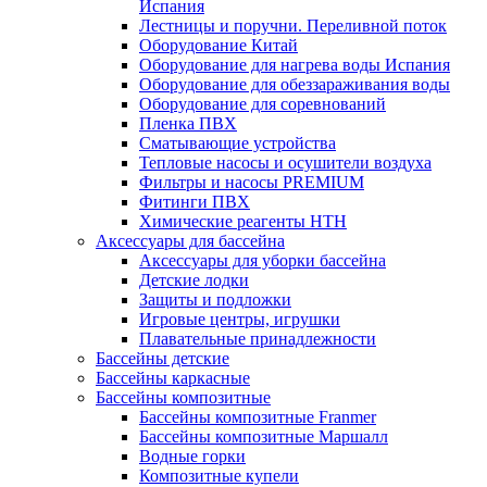
Испания
Лестницы и поручни. Переливной поток
Оборудование Китай
Оборудование для нагрева воды Испания
Оборудование для обеззараживания воды
Оборудование для соревнований
Пленка ПВХ
Сматывающие устройства
Тепловые насосы и осушители воздуха
Фильтры и насосы PREMIUM
Фитинги ПВХ
Химические реагенты HTH
Аксессуары для бассейна
Аксессуары для уборки бассейна
Детские лодки
Защиты и подложки
Игровые центры, игрушки
Плавательные принадлежности
Бассейны детские
Бассейны каркасные
Бассейны композитные
Бассейны композитные Franmer
Бассейны композитные Маршалл
Водные горки
Композитные купели