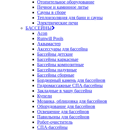
Отопительное оборудование
Печное и каминное литье
Сауны в сборе
Теплоизоляция для бани и сауны
Электрические печи
БАССЕЙНЫ
Acon
Runwill Pools
Аквамастер
Аксессуары для бассейна
Бассейны детские
Бассейны каркасные
Бассейны композитные
Бассейны надувные
Бассейны сборные
Бордюрный камень для бассейнов
Гидромассажные СПА-бассейны
Закладные в чашу бассейна
Купели
Мозаика, облицовка для бассейнов
Оборудование для бассейнов
Освещение для бассейнов
Павильоны для бассейнов
Робот-очиститель
СПА-бассейны