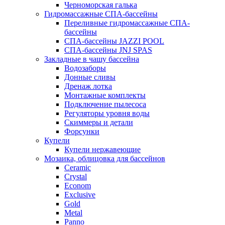
Черноморская галька
Гидромассажные СПА-бассейны
Переливные гидромассажные СПА-
бассейны
СПА-бассейны JAZZI POOL
СПА-бассейны JNJ SPAS
Закладные в чашу бассейна
Водозаборы
Донные сливы
Дренаж лотка
Монтажные комплекты
Подключение пылесоса
Регуляторы уровня воды
Скиммеры и детали
Форсунки
Купели
Купели нержавеющие
Мозаика, облицовка для бассейнов
Ceramic
Crystal
Econom
Exclusive
Gold
Metal
Panno