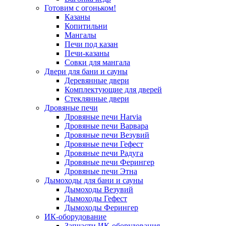
Готовим с огоньком!
Казаны
Копитильни
Мангалы
Печи под казан
Печи-казаны
Совки для мангала
Двери для бани и сауны
Деревянные двери
Комплектующие для дверей
Стеклянные двери
Дровяные печи
Дровяные печи Harvia
Дровяные печи Варвара
Дровяные печи Везувий
Дровяные печи Гефест
Дровяные печи Радуга
Дровяные печи Ферингер
Дровяные печи Этна
Дымоходы для бани и сауны
Дымоходы Везувий
Дымоходы Гефест
Дымоходы Ферингер
ИК-оборудование
Запчасти ИК-оборудования