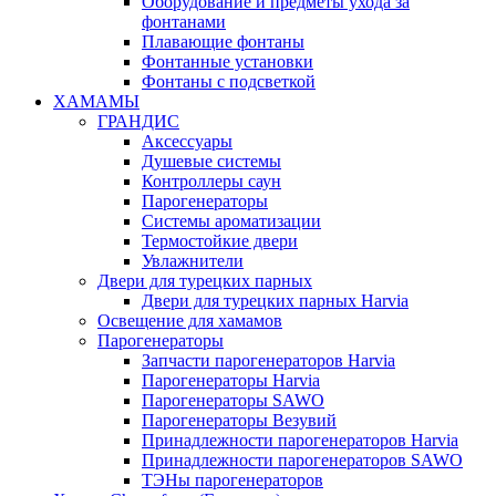
Оборудование и предметы ухода за
фонтанами
Плавающие фонтаны
Фонтанные установки
Фонтаны с подсветкой
ХАМАМЫ
ГРАНДИС
Аксессуары
Душевые системы
Контроллеры саун
Парогенераторы
Системы ароматизации
Термостойкие двери
Увлажнители
Двери для турецких парных
Двери для турецких парных Harvia
Освещение для хамамов
Парогенераторы
Запчасти парогенераторов Harvia
Парогенераторы Harvia
Парогенераторы SAWO
Парогенераторы Везувий
Принадлежности парогенераторов Harvia
Принадлежности парогенераторов SAWO
ТЭНы парогенераторов