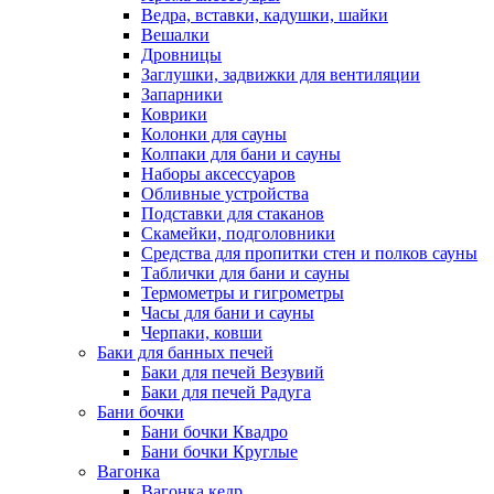
Ведра, вставки, кадушки, шайки
Вешалки
Дровницы
Заглушки, задвижки для вентиляции
Запарники
Коврики
Колонки для сауны
Колпаки для бани и сауны
Наборы аксессуаров
Обливные устройства
Подставки для стаканов
Скамейки, подголовники
Средства для пропитки стен и полков сауны
Таблички для бани и сауны
Термометры и гигрометры
Часы для бани и сауны
Черпаки, ковши
Баки для банных печей
Баки для печей Везувий
Баки для печей Радуга
Бани бочки
Бани бочки Квадро
Бани бочки Круглые
Вагонка
Вагонка кедр