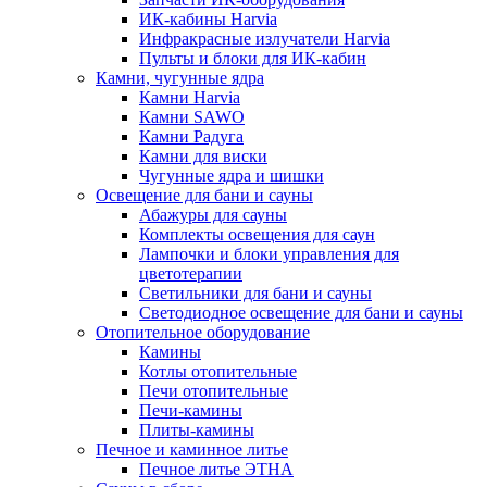
ИК-кабины Harvia
Инфракрасные излучатели Harvia
Пульты и блоки для ИК-кабин
Камни, чугунные ядра
Камни Harvia
Камни SAWO
Камни Радуга
Камни для виски
Чугунные ядра и шишки
Освещение для бани и сауны
Абажуры для сауны
Комплекты освещения для саун
Лампочки и блоки управления для
цветотерапии
Светильники для бани и сауны
Светодиодное освещение для бани и сауны
Отопительное оборудование
Камины
Котлы отопительные
Печи отопительные
Печи-камины
Плиты-камины
Печное и каминное литье
Печное литье ЭТНА