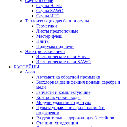
Сауны в сборе
Cауны Harvia
Сауны SAWO
Сауны ИТС
Теплоизоляция для бани и сауны
Герметики
Листы предтопочные
Мастер-флеш
Плиты
Подиумы под печи
Электрические печи
Электрические печи Harvia
Электрические печи SAWO
БАССЕЙНЫ
Acon
Автоматика обратной промывки
Беcхлорная дезинфекция ионами серебра и
меди
Запчасти и комплектующие
Контроль уровня воды
Модули удаленного доступа
Пульты управления фильтрацией и
подогревом
Разделительные дорожки для бассейнов
Станции химдозации