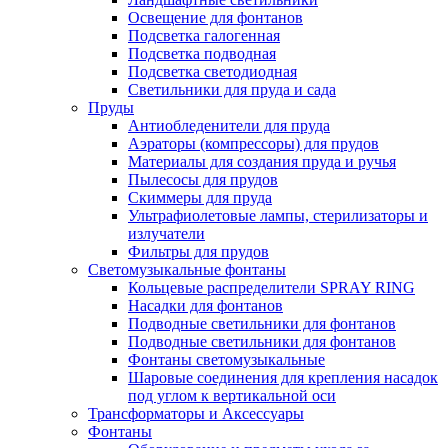
Освещение для фонтанов
Подсветка галогенная
Подсветка подводная
Подсветка светодиодная
Светильники для пруда и сада
Пруды
Антиобледенители для пруда
Аэраторы (компрессоры) для прудов
Материалы для создания пруда и ручья
Пылесосы для прудов
Скиммеры для пруда
Ультрафиолетовые лампы, стерилизаторы и
излучатели
Фильтры для прудов
Светомузыкальные фонтаны
Кольцевые распределители SPRAY RING
Насадки для фонтанов
Подводные светильники для фонтанов
Подводные светильники для фонтанов
Фонтаны светомузыкальные
Шаровые соединения для крепления насадок
под углом к вертикальной оси
Трансформаторы и Аксессуары
Фонтаны