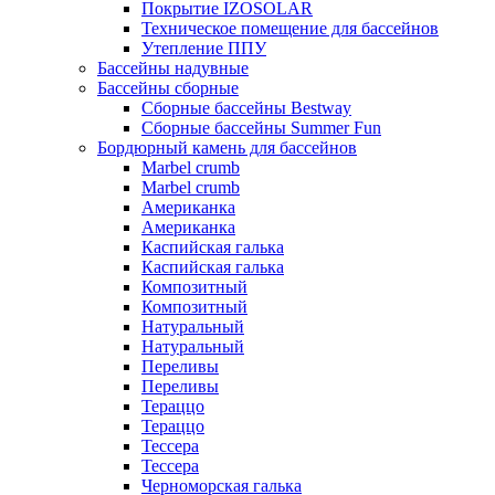
Покрытие IZOSOLAR
Техническое помещение для бассейнов
Утепление ППУ
Бассейны надувные
Бассейны сборные
Сборные бассейны Bestway
Сборные бассейны Summer Fun
Бордюрный камень для бассейнов
Marbel crumb
Marbel crumb
Американка
Американка
Каспийская галька
Каспийская галька
Композитный
Композитный
Натуральный
Натуральный
Переливы
Переливы
Тераццо
Тераццо
Тессера
Тессера
Черноморская галька