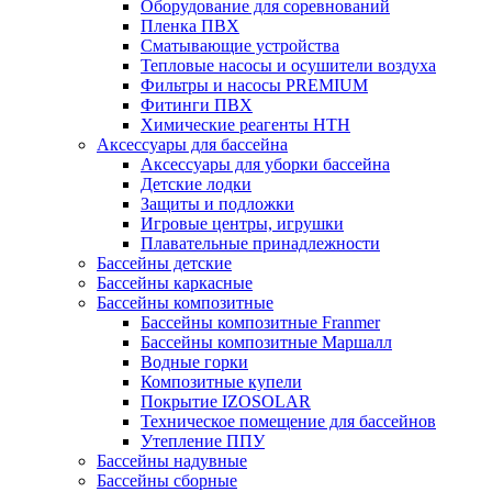
Оборудование для соревнований
Пленка ПВХ
Сматывающие устройства
Тепловые насосы и осушители воздуха
Фильтры и насосы PREMIUM
Фитинги ПВХ
Химические реагенты HTH
Аксессуары для бассейна
Аксессуары для уборки бассейна
Детские лодки
Защиты и подложки
Игровые центры, игрушки
Плавательные принадлежности
Бассейны детские
Бассейны каркасные
Бассейны композитные
Бассейны композитные Franmer
Бассейны композитные Маршалл
Водные горки
Композитные купели
Покрытие IZOSOLAR
Техническое помещение для бассейнов
Утепление ППУ
Бассейны надувные
Бассейны сборные