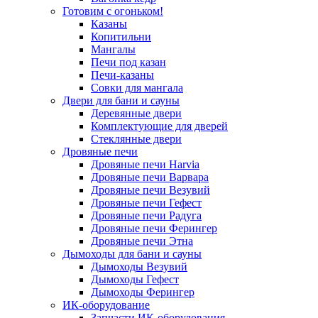
Готовим с огоньком!
Казаны
Копитильни
Мангалы
Печи под казан
Печи-казаны
Совки для мангала
Двери для бани и сауны
Деревянные двери
Комплектующие для дверей
Стеклянные двери
Дровяные печи
Дровяные печи Harvia
Дровяные печи Варвара
Дровяные печи Везувий
Дровяные печи Гефест
Дровяные печи Радуга
Дровяные печи Ферингер
Дровяные печи Этна
Дымоходы для бани и сауны
Дымоходы Везувий
Дымоходы Гефест
Дымоходы Ферингер
ИК-оборудование
Запчасти ИК-оборудования