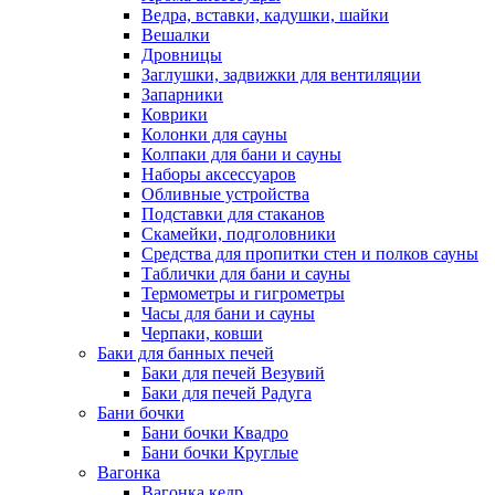
Ведра, вставки, кадушки, шайки
Вешалки
Дровницы
Заглушки, задвижки для вентиляции
Запарники
Коврики
Колонки для сауны
Колпаки для бани и сауны
Наборы аксессуаров
Обливные устройства
Подставки для стаканов
Скамейки, подголовники
Средства для пропитки стен и полков сауны
Таблички для бани и сауны
Термометры и гигрометры
Часы для бани и сауны
Черпаки, ковши
Баки для банных печей
Баки для печей Везувий
Баки для печей Радуга
Бани бочки
Бани бочки Квадро
Бани бочки Круглые
Вагонка
Вагонка кедр