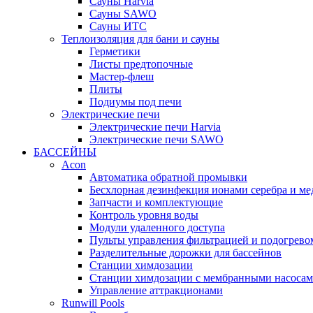
Cауны Harvia
Сауны SAWO
Сауны ИТС
Теплоизоляция для бани и сауны
Герметики
Листы предтопочные
Мастер-флеш
Плиты
Подиумы под печи
Электрические печи
Электрические печи Harvia
Электрические печи SAWO
БАССЕЙНЫ
Acon
Автоматика обратной промывки
Беcхлорная дезинфекция ионами серебра и ме
Запчасти и комплектующие
Контроль уровня воды
Модули удаленного доступа
Пульты управления фильтрацией и подогрево
Разделительные дорожки для бассейнов
Станции химдозации
Станции химдозации с мембранными насоса
Управление аттракционами
Runwill Pools