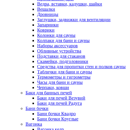
Ведра, вставки, кадушки, шайки
Вешалки
Дровницы
Заглушки, задвижки для вентиляции
Запарники
Коврики
Колонки для сауны
Колпаки для бани и сауны
Наборы аксессуаров
Обливные устройства
Подставки для стаканов
Скамейки, подголовники
Средства для пропитки стен и полков сауны
Таблички для бани и сауны
Термометры и гигрометры
Часы для бани и сауны
Черпаки, ковши
Баки для банных печей
Баки для печей Везувий
Баки для печей Радуга
Бани бочки
Бани бочки Квадро
Бани бочки Круглые
Вагонка
Вагонка кедр