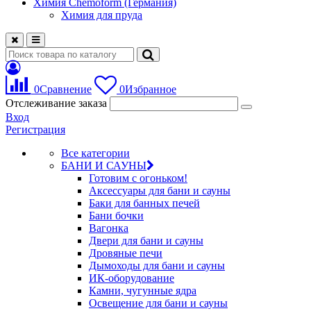
Химия Chemoform (Германия)
Химия для пруда
0
Сравнение
0
Избранное
Отслеживание заказа
Вход
Регистрация
Все категории
БАНИ И САУНЫ
Готовим с огоньком!
Аксессуары для бани и сауны
Баки для банных печей
Бани бочки
Вагонка
Двери для бани и сауны
Дровяные печи
Дымоходы для бани и сауны
ИК-оборудование
Камни, чугунные ядра
Освещение для бани и сауны