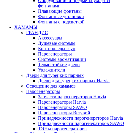
Оборудование и предметы ухода за
фонтанами
Плавающие фонтаны
Фонтанные установки
Фонтаны с подсветкой
ХАМАМЫ
ГРАНДИС
Аксессуары
Душевые системы
Контроллеры саун
Парогенераторы
Системы ароматизации
Термостойкие двери
Увлажнители
Двери для турецких парных
Двери для турецких парных Harvia
Освещение для хамамов
Парогенераторы
Запчасти парогенераторов Harvia
Парогенераторы Harvia
Парогенераторы SAWO
Парогенераторы Везувий
Принадлежности парогенераторов Harvia
Принадлежности парогенераторов SAWO
ТЭНы парогенераторов