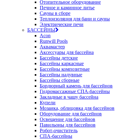
Отопительное оборудование
Печное и каминное литье
Сауны в сборе
Теплоизоляция для бани и сауны
Электрические печи
БАССЕЙНЫ
Acon
Runwill Pools
Аквамастер
Аксессуары для бассейна
Бассейны детские
Бассейны каркасные
Бассейны композитные
Бассейны надувные
Бассейны сборные
Бордюрный камень для бассейнов
Гидромассажные СПА-бассейны
Закладные в чашу бассейна
Купели
Мозаика, облицовка для бассейнов
Оборудование для бассейнов
Освещение для бассейнов
Павильоны для бассейнов
Робот-очиститель
СПА-бассейны