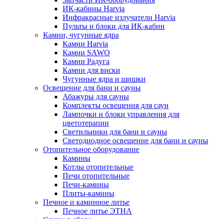
ИК-кабины Harvia
Инфракрасные излучатели Harvia
Пульты и блоки для ИК-кабин
Камни, чугунные ядра
Камни Harvia
Камни SAWO
Камни Радуга
Камни для виски
Чугунные ядра и шишки
Освещение для бани и сауны
Абажуры для сауны
Комплекты освещения для саун
Лампочки и блоки управления для
цветотерапии
Светильники для бани и сауны
Светодиодное освещение для бани и сауны
Отопительное оборудование
Камины
Котлы отопительные
Печи отопительные
Печи-камины
Плиты-камины
Печное и каминное литье
Печное литье ЭТНА