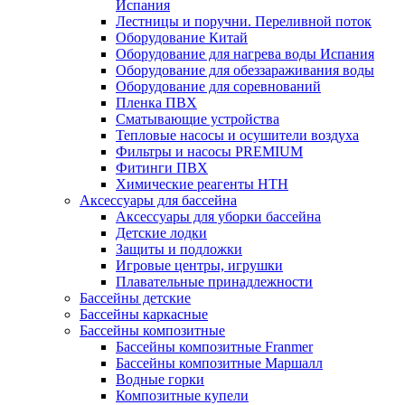
Испания
Лестницы и поручни. Переливной поток
Оборудование Китай
Оборудование для нагрева воды Испания
Оборудование для обеззараживания воды
Оборудование для соревнований
Пленка ПВХ
Сматывающие устройства
Тепловые насосы и осушители воздуха
Фильтры и насосы PREMIUM
Фитинги ПВХ
Химические реагенты HTH
Аксессуары для бассейна
Аксессуары для уборки бассейна
Детские лодки
Защиты и подложки
Игровые центры, игрушки
Плавательные принадлежности
Бассейны детские
Бассейны каркасные
Бассейны композитные
Бассейны композитные Franmer
Бассейны композитные Маршалл
Водные горки
Композитные купели