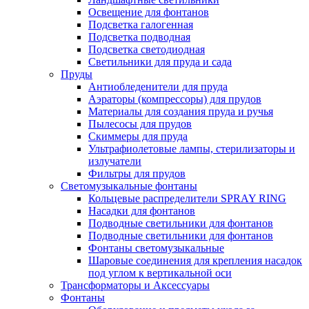
Освещение для фонтанов
Подсветка галогенная
Подсветка подводная
Подсветка светодиодная
Светильники для пруда и сада
Пруды
Антиобледенители для пруда
Аэраторы (компрессоры) для прудов
Материалы для создания пруда и ручья
Пылесосы для прудов
Скиммеры для пруда
Ультрафиолетовые лампы, стерилизаторы и
излучатели
Фильтры для прудов
Светомузыкальные фонтаны
Кольцевые распределители SPRAY RING
Насадки для фонтанов
Подводные светильники для фонтанов
Подводные светильники для фонтанов
Фонтаны светомузыкальные
Шаровые соединения для крепления насадок
под углом к вертикальной оси
Трансформаторы и Аксессуары
Фонтаны