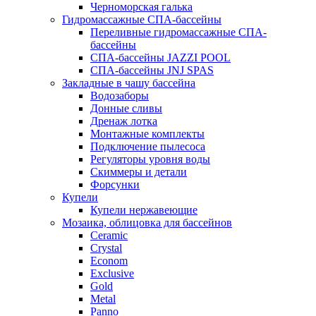
Черноморская галька
Гидромассажные СПА-бассейны
Переливные гидромассажные СПА-
бассейны
СПА-бассейны JAZZI POOL
СПА-бассейны JNJ SPAS
Закладные в чашу бассейна
Водозаборы
Донные сливы
Дренаж лотка
Монтажные комплекты
Подключение пылесоса
Регуляторы уровня воды
Скиммеры и детали
Форсунки
Купели
Купели нержавеющие
Мозаика, облицовка для бассейнов
Ceramic
Crystal
Econom
Exclusive
Gold
Metal
Panno