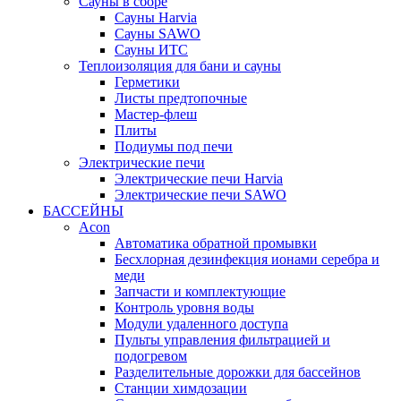
Сауны в сборе
Cауны Harvia
Сауны SAWO
Сауны ИТС
Теплоизоляция для бани и сауны
Герметики
Листы предтопочные
Мастер-флеш
Плиты
Подиумы под печи
Электрические печи
Электрические печи Harvia
Электрические печи SAWO
БАССЕЙНЫ
Acon
Автоматика обратной промывки
Беcхлорная дезинфекция ионами серебра и
меди
Запчасти и комплектующие
Контроль уровня воды
Модули удаленного доступа
Пульты управления фильтрацией и
подогревом
Разделительные дорожки для бассейнов
Станции химдозации