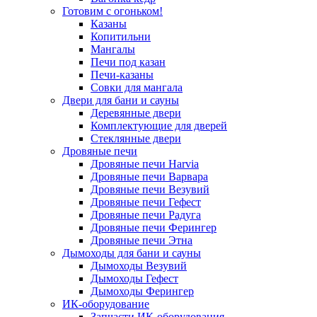
Готовим с огоньком!
Казаны
Копитильни
Мангалы
Печи под казан
Печи-казаны
Совки для мангала
Двери для бани и сауны
Деревянные двери
Комплектующие для дверей
Стеклянные двери
Дровяные печи
Дровяные печи Harvia
Дровяные печи Варвара
Дровяные печи Везувий
Дровяные печи Гефест
Дровяные печи Радуга
Дровяные печи Ферингер
Дровяные печи Этна
Дымоходы для бани и сауны
Дымоходы Везувий
Дымоходы Гефест
Дымоходы Ферингер
ИК-оборудование
Запчасти ИК-оборудования