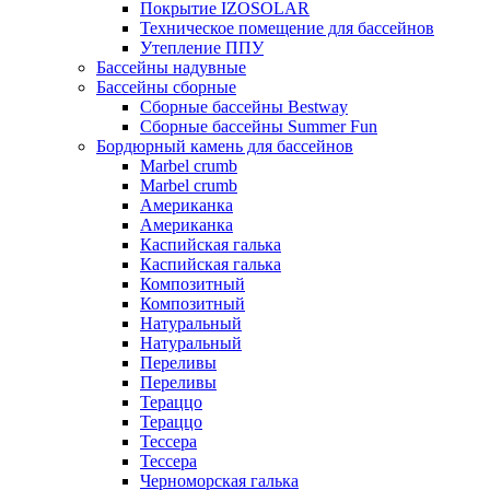
Покрытие IZOSOLAR
Техническое помещение для бассейнов
Утепление ППУ
Бассейны надувные
Бассейны сборные
Сборные бассейны Bestway
Сборные бассейны Summer Fun
Бордюрный камень для бассейнов
Marbel crumb
Marbel crumb
Американка
Американка
Каспийская галька
Каспийская галька
Композитный
Композитный
Натуральный
Натуральный
Переливы
Переливы
Тераццо
Тераццо
Тессера
Тессера
Черноморская галька