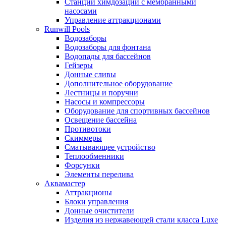
Станции химдозации с мембранными
насосами
Управление аттракционами
Runwill Pools
Водозаборы
Водозаборы для фонтана
Водопады для бассейнов
Гейзеры
Донные сливы
Дополнительное оборудование
Лестницы и поручни
Насосы и компрессоры
Оборудование для спортивных бассейнов
Освещение бассейна
Противотоки
Скиммеры
Сматывающее устройство
Теплообменники
Форсунки
Элементы перелива
Аквамастер
Аттракционы
Блоки управления
Донные очистители
Изделия из нержавеющей стали класса Luxe