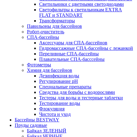
Светильники с цветными светодиодами
Светофильтры к светильникам EXTRA
FLAT и STANDART
Трансформаторы
Павильоны для бассейнов
Робот-очиститель
СПА-бассейны
Аксессуары для СПА-бассейнов
Гидромассажные СПА-бассейны с лежанкой
Переливные СПА-бассейны
Плавательные СПА-басссейны
Фотометры
Химия для бассейнов
Дезинфекция воды
Регулирование pH
Специальные препараты
Средства для борьбы с водорослями
Тестеры для воды и тестерные таблетки
Тестирование воды
Флокуляция
Чистота и уход
Бассейны BESTWAY
Пруды садовые
Байкал ЗЕЛЕНЫЙ
Байкал ЧЕРНЫЕ