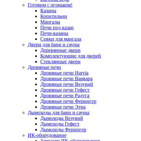
Готовим с огоньком!
Казаны
Копитильни
Мангалы
Печи под казан
Печи-казаны
Совки для мангала
Двери для бани и сауны
Деревянные двери
Комплектующие для дверей
Стеклянные двери
Дровяные печи
Дровяные печи Harvia
Дровяные печи Варвара
Дровяные печи Везувий
Дровяные печи Гефест
Дровяные печи Радуга
Дровяные печи Ферингер
Дровяные печи Этна
Дымоходы для бани и сауны
Дымоходы Везувий
Дымоходы Гефест
Дымоходы Ферингер
ИК-оборудование
Запчасти ИК-оборудования