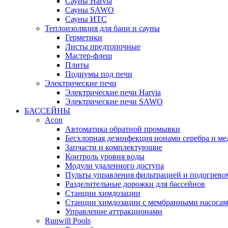
Cауны Harvia
Сауны SAWO
Сауны ИТС
Теплоизоляция для бани и сауны
Герметики
Листы предтопочные
Мастер-флеш
Плиты
Подиумы под печи
Электрические печи
Электрические печи Harvia
Электрические печи SAWO
БАССЕЙНЫ
Acon
Автоматика обратной промывки
Беcхлорная дезинфекция ионами серебра и ме
Запчасти и комплектующие
Контроль уровня воды
Модули удаленного доступа
Пульты управления фильтрацией и подогрево
Разделительные дорожки для бассейнов
Станции химдозации
Станции химдозации с мембранными насоса
Управление аттракционами
Runwill Pools