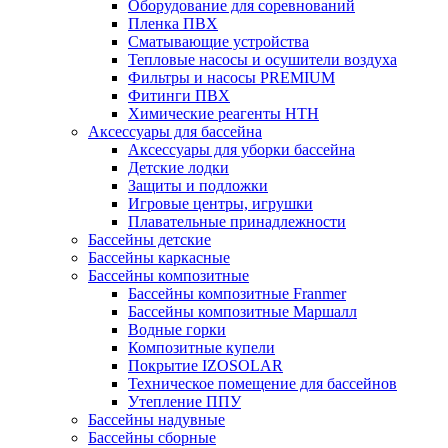
Оборудование для соревнований
Пленка ПВХ
Сматывающие устройства
Тепловые насосы и осушители воздуха
Фильтры и насосы PREMIUM
Фитинги ПВХ
Химические реагенты HTH
Аксессуары для бассейна
Аксессуары для уборки бассейна
Детские лодки
Защиты и подложки
Игровые центры, игрушки
Плавательные принадлежности
Бассейны детские
Бассейны каркасные
Бассейны композитные
Бассейны композитные Franmer
Бассейны композитные Маршалл
Водные горки
Композитные купели
Покрытие IZOSOLAR
Техническое помещение для бассейнов
Утепление ППУ
Бассейны надувные
Бассейны сборные