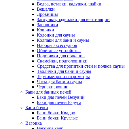
Ведра, вставки, кадушки, шайки
Вешалки
Дровницы
Заглушки, задвижки для вентиляции
Запарники
Коврики
Колонки для сауны
Колпаки для бани и сауны
Наборы аксессуаров
Обливные устройства
Подставки для стаканов
Скамейки, подголовники
Средства для пропитки стен и полков сауны
Таблички для бани и сауны
Термометры и гигрометры
Часы для бани и сауны
Черпаки, ковши
Баки для банных печей
Баки для печей Везувий
Баки для печей Радуга
Бани бочки
Бани бочки Квадро
Бани бочки Круглые
Вагонка
Вагонка кедр