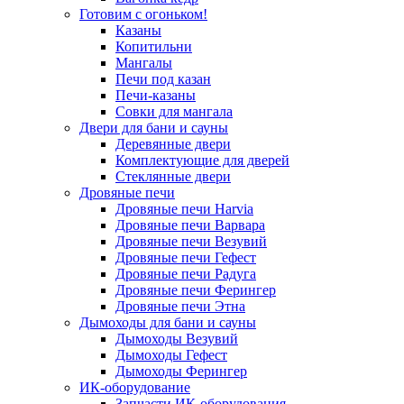
Готовим с огоньком!
Казаны
Копитильни
Мангалы
Печи под казан
Печи-казаны
Совки для мангала
Двери для бани и сауны
Деревянные двери
Комплектующие для дверей
Стеклянные двери
Дровяные печи
Дровяные печи Harvia
Дровяные печи Варвара
Дровяные печи Везувий
Дровяные печи Гефест
Дровяные печи Радуга
Дровяные печи Ферингер
Дровяные печи Этна
Дымоходы для бани и сауны
Дымоходы Везувий
Дымоходы Гефест
Дымоходы Ферингер
ИК-оборудование
Запчасти ИК-оборудования