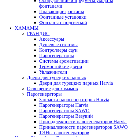
Оборудование и предметы ухода за
фонтанами
Плавающие фонтаны
Фонтанные установки
Фонтаны с подсветкой
ХАМАМЫ
ГРАНДИС
Аксессуары
Душевые системы
Контроллеры саун
Парогенераторы
Системы ароматизации
Термостойкие двери
Увлажнители
Двери для турецких парных
Двери для турецких парных Harvia
Освещение для хамамов
Парогенераторы
Запчасти парогенераторов Harvia
Парогенераторы Harvia
Парогенераторы SAWO
Парогенераторы Везувий
Принадлежности парогенераторов Harvia
Принадлежности парогенераторов SAWO
ТЭНы парогенераторов