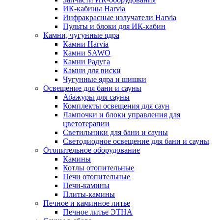
ИК-кабины Harvia
Инфракрасные излучатели Harvia
Пульты и блоки для ИК-кабин
Камни, чугунные ядра
Камни Harvia
Камни SAWO
Камни Радуга
Камни для виски
Чугунные ядра и шишки
Освещение для бани и сауны
Абажуры для сауны
Комплекты освещения для саун
Лампочки и блоки управления для
цветотерапии
Светильники для бани и сауны
Светодиодное освещение для бани и сауны
Отопительное оборудование
Камины
Котлы отопительные
Печи отопительные
Печи-камины
Плиты-камины
Печное и каминное литье
Печное литье ЭТНА