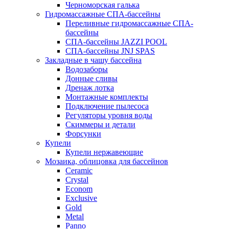
Черноморская галька
Гидромассажные СПА-бассейны
Переливные гидромассажные СПА-
бассейны
СПА-бассейны JAZZI POOL
СПА-бассейны JNJ SPAS
Закладные в чашу бассейна
Водозаборы
Донные сливы
Дренаж лотка
Монтажные комплекты
Подключение пылесоса
Регуляторы уровня воды
Скиммеры и детали
Форсунки
Купели
Купели нержавеющие
Мозаика, облицовка для бассейнов
Ceramic
Crystal
Econom
Exclusive
Gold
Metal
Panno