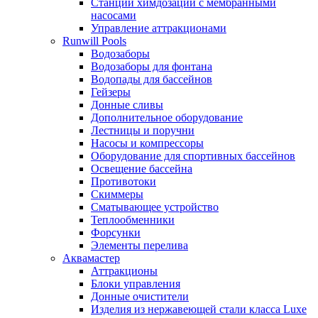
Станции химдозации с мембранными
насосами
Управление аттракционами
Runwill Pools
Водозаборы
Водозаборы для фонтана
Водопады для бассейнов
Гейзеры
Донные сливы
Дополнительное оборудование
Лестницы и поручни
Насосы и компрессоры
Оборудование для спортивных бассейнов
Освещение бассейна
Противотоки
Скиммеры
Сматывающее устройство
Теплообменники
Форсунки
Элементы перелива
Аквамастер
Аттракционы
Блоки управления
Донные очистители
Изделия из нержавеющей стали класса Luxe