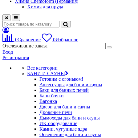
Химия Chemoform (Германия)
Химия для пруда
0
Сравнение
0
Избранное
Отслеживание заказа
Вход
Регистрация
Все категории
БАНИ И САУНЫ
Готовим с огоньком!
Аксессуары для бани и сауны
Баки для банных печей
Бани бочки
Вагонка
Двери для бани и сауны
Дровяные печи
Дымоходы для бани и сауны
ИК-оборудование
Камни, чугунные ядра
Освещение для бани и сауны