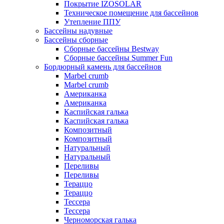
Покрытие IZOSOLAR
Техническое помещение для бассейнов
Утепление ППУ
Бассейны надувные
Бассейны сборные
Сборные бассейны Bestway
Сборные бассейны Summer Fun
Бордюрный камень для бассейнов
Marbel crumb
Marbel crumb
Американка
Американка
Каспийская галька
Каспийская галька
Композитный
Композитный
Натуральный
Натуральный
Переливы
Переливы
Тераццо
Тераццо
Тессера
Тессера
Черноморская галька