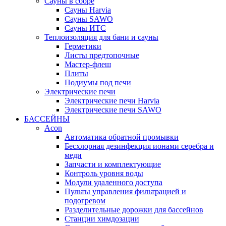
Сауны в сборе
Cауны Harvia
Сауны SAWO
Сауны ИТС
Теплоизоляция для бани и сауны
Герметики
Листы предтопочные
Мастер-флеш
Плиты
Подиумы под печи
Электрические печи
Электрические печи Harvia
Электрические печи SAWO
БАССЕЙНЫ
Acon
Автоматика обратной промывки
Беcхлорная дезинфекция ионами серебра и
меди
Запчасти и комплектующие
Контроль уровня воды
Модули удаленного доступа
Пульты управления фильтрацией и
подогревом
Разделительные дорожки для бассейнов
Станции химдозации