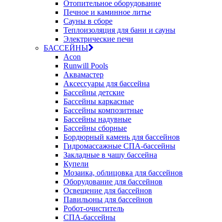
Отопительное оборудование
Печное и каминное литье
Сауны в сборе
Теплоизоляция для бани и сауны
Электрические печи
БАССЕЙНЫ
Acon
Runwill Pools
Аквамастер
Аксессуары для бассейна
Бассейны детские
Бассейны каркасные
Бассейны композитные
Бассейны надувные
Бассейны сборные
Бордюрный камень для бассейнов
Гидромассажные СПА-бассейны
Закладные в чашу бассейна
Купели
Мозаика, облицовка для бассейнов
Оборудование для бассейнов
Освещение для бассейнов
Павильоны для бассейнов
Робот-очиститель
СПА-бассейны