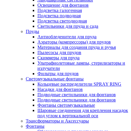
Освещение для фонтанов
Подсветка галогенная
Подсветка подводная
Подсветка светодиодная
Светильники для пруда и сада
Пруды
Антиобледенители для пруда
Аэраторы (компрессоры) для прудов
Материалы для создания пруда и ручья
Пылесосы для прудов
Скиммеры для пруда
Ультрафиолетовые лампы, стерилизаторы и
излучатели
Фильтры для прудов
Светомузыкальные фонтаны
Кольцевые распределители SPRAY RING
Насадки для фонтанов
Подводные светильники для фонтанов
Подводные светильники для фонтанов
Фонтаны светомузыкальные
Шаровые соединения для крепления насадок
под углом к вертикальной оси
Трансформаторы и Аксессуары
Фонтаны