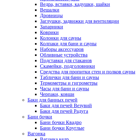
Ведра, вставки, кадушки, шайки
Вешалки
Дровницы
Заглушки, задвижки для вентиляции
Запарники
Коврики
Колонки для сауны
Колпаки для бани и сауны
Наборы аксессуаров
Обливные устройства
Подставки для стаканов
Скамейки, подголовники
Средства для пропитки стен и полков сауны
Таблички для бани и сауны
Термометры и гигрометры
Часы для бани и сауны
Черпаки, ковши
Баки для банных печей
Баки для печей Везувий
Баки для печей Радуга
Бани бочки
Бани бочки Квадро
Бани бочки Круглые
Вагонка
Вагонка кедр