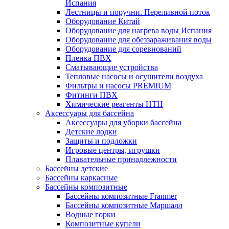
Испания
Лестницы и поручни. Переливной поток
Оборудование Китай
Оборудование для нагрева воды Испания
Оборудование для обеззараживания воды
Оборудование для соревнований
Пленка ПВХ
Сматывающие устройства
Тепловые насосы и осушители воздуха
Фильтры и насосы PREMIUM
Фитинги ПВХ
Химические реагенты HTH
Аксессуары для бассейна
Аксессуары для уборки бассейна
Детские лодки
Защиты и подложки
Игровые центры, игрушки
Плавательные принадлежности
Бассейны детские
Бассейны каркасные
Бассейны композитные
Бассейны композитные Franmer
Бассейны композитные Маршалл
Водные горки
Композитные купели