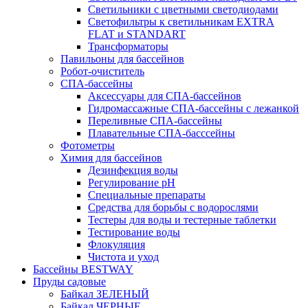
Светильники с цветными светодиодами
Светофильтры к светильникам EXTRA
FLAT и STANDART
Трансформаторы
Павильоны для бассейнов
Робот-очиститель
СПА-бассейны
Аксессуары для СПА-бассейнов
Гидромассажные СПА-бассейны с лежанкой
Переливные СПА-бассейны
Плавательные СПА-басссейны
Фотометры
Химия для бассейнов
Дезинфекция воды
Регулирование pH
Специальные препараты
Средства для борьбы с водорослями
Тестеры для воды и тестерные таблетки
Тестирование воды
Флокуляция
Чистота и уход
Бассейны BESTWAY
Пруды садовые
Байкал ЗЕЛЕНЫЙ
Байкал ЧЕРНЫЕ