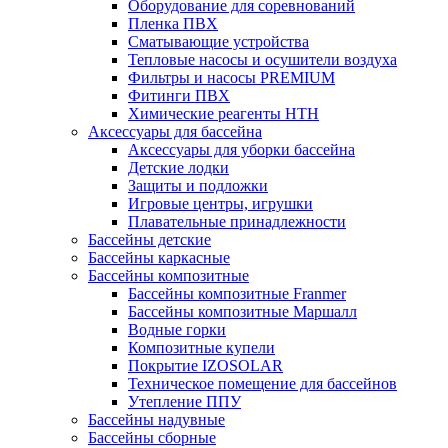
Оборудование для соревнований
Пленка ПВХ
Сматывающие устройства
Тепловые насосы и осушители воздуха
Фильтры и насосы PREMIUM
Фитинги ПВХ
Химические реагенты HTH
Аксессуары для бассейна
Аксессуары для уборки бассейна
Детские лодки
Защиты и подложки
Игровые центры, игрушки
Плавательные принадлежности
Бассейны детские
Бассейны каркасные
Бассейны композитные
Бассейны композитные Franmer
Бассейны композитные Маршалл
Водные горки
Композитные купели
Покрытие IZOSOLAR
Техническое помещение для бассейнов
Утепление ППУ
Бассейны надувные
Бассейны сборные