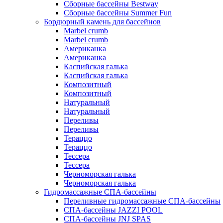
Сборные бассейны Bestway
Сборные бассейны Summer Fun
Бордюрный камень для бассейнов
Marbel crumb
Marbel crumb
Американка
Американка
Каспийская галька
Каспийская галька
Композитный
Композитный
Натуральный
Натуральный
Переливы
Переливы
Тераццо
Тераццо
Тессера
Тессера
Черноморская галька
Черноморская галька
Гидромассажные СПА-бассейны
Переливные гидромассажные СПА-бассейны
СПА-бассейны JAZZI POOL
СПА-бассейны JNJ SPAS