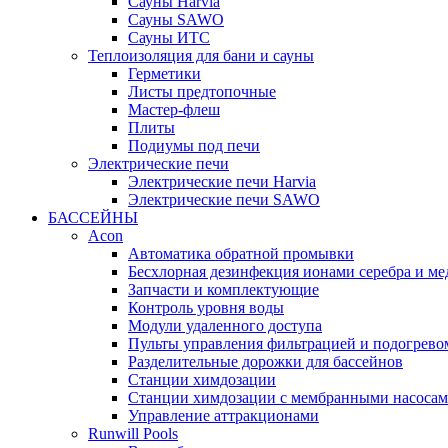
Cауны Harvia
Сауны SAWO
Сауны ИТС
Теплоизоляция для бани и сауны
Герметики
Листы предтопочные
Мастер-флеш
Плиты
Подиумы под печи
Электрические печи
Электрические печи Harvia
Электрические печи SAWO
БАССЕЙНЫ
Acon
Автоматика обратной промывки
Беcхлорная дезинфекция ионами серебра и ме
Запчасти и комплектующие
Контроль уровня воды
Модули удаленного доступа
Пульты управления фильтрацией и подогрево
Разделительные дорожки для бассейнов
Станции химдозации
Станции химдозации с мембранными насоса
Управление аттракционами
Runwill Pools