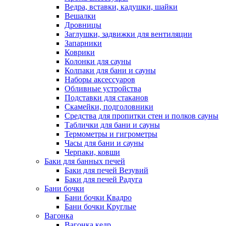
Ведра, вставки, кадушки, шайки
Вешалки
Дровницы
Заглушки, задвижки для вентиляции
Запарники
Коврики
Колонки для сауны
Колпаки для бани и сауны
Наборы аксессуаров
Обливные устройства
Подставки для стаканов
Скамейки, подголовники
Средства для пропитки стен и полков сауны
Таблички для бани и сауны
Термометры и гигрометры
Часы для бани и сауны
Черпаки, ковши
Баки для банных печей
Баки для печей Везувий
Баки для печей Радуга
Бани бочки
Бани бочки Квадро
Бани бочки Круглые
Вагонка
Вагонка кедр