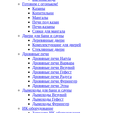
Готовим с огоньком!
Казаны
Копитильни
Мангалы
Печи под казан
Печи-казаны
Совки для мангала
Двери для бани и сауны
Деревянные двери
Комплектующие для дверей
Стеклянные двери
Дровяные печи
Дровяные печи Harvia
Дровяные печи Варвара
Дровяные печи Везувий
Дровяные печи Гефест
Дровяные печи Радуга
Дровяные печи Ферингер
Дровяные печи Этна
Дымоходы для бани и сауны
Дымоходы Везувий
Дымоходы Гефест
Дымоходы Ферингер
ИК-оборудование
Запчасти ИК-оборудования