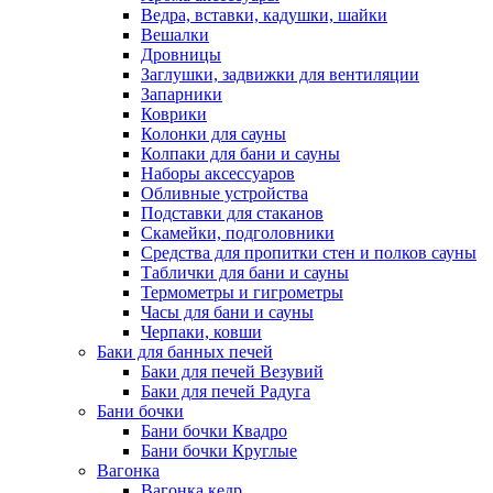
Ведра, вставки, кадушки, шайки
Вешалки
Дровницы
Заглушки, задвижки для вентиляции
Запарники
Коврики
Колонки для сауны
Колпаки для бани и сауны
Наборы аксессуаров
Обливные устройства
Подставки для стаканов
Скамейки, подголовники
Средства для пропитки стен и полков сауны
Таблички для бани и сауны
Термометры и гигрометры
Часы для бани и сауны
Черпаки, ковши
Баки для банных печей
Баки для печей Везувий
Баки для печей Радуга
Бани бочки
Бани бочки Квадро
Бани бочки Круглые
Вагонка
Вагонка кедр