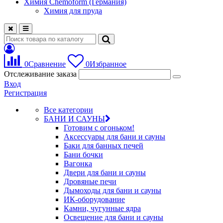
Химия Chemoform (Германия)
Химия для пруда
0
Сравнение
0
Избранное
Отслеживание заказа
Вход
Регистрация
Все категории
БАНИ И САУНЫ
Готовим с огоньком!
Аксессуары для бани и сауны
Баки для банных печей
Бани бочки
Вагонка
Двери для бани и сауны
Дровяные печи
Дымоходы для бани и сауны
ИК-оборудование
Камни, чугунные ядра
Освещение для бани и сауны