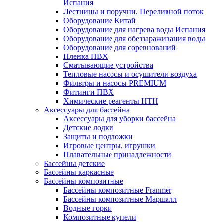
Испания
Лестницы и поручни. Переливной поток
Оборудование Китай
Оборудование для нагрева воды Испания
Оборудование для обеззараживания воды
Оборудование для соревнований
Пленка ПВХ
Сматывающие устройства
Тепловые насосы и осушители воздуха
Фильтры и насосы PREMIUM
Фитинги ПВХ
Химические реагенты HTH
Аксессуары для бассейна
Аксессуары для уборки бассейна
Детские лодки
Защиты и подложки
Игровые центры, игрушки
Плавательные принадлежности
Бассейны детские
Бассейны каркасные
Бассейны композитные
Бассейны композитные Franmer
Бассейны композитные Маршалл
Водные горки
Композитные купели