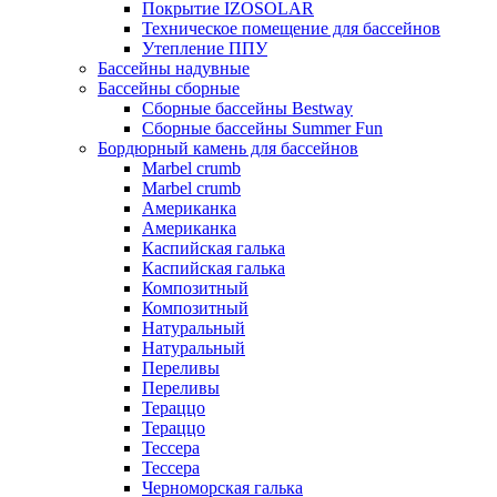
Покрытие IZOSOLAR
Техническое помещение для бассейнов
Утепление ППУ
Бассейны надувные
Бассейны сборные
Сборные бассейны Bestway
Сборные бассейны Summer Fun
Бордюрный камень для бассейнов
Marbel crumb
Marbel crumb
Американка
Американка
Каспийская галька
Каспийская галька
Композитный
Композитный
Натуральный
Натуральный
Переливы
Переливы
Тераццо
Тераццо
Тессера
Тессера
Черноморская галька