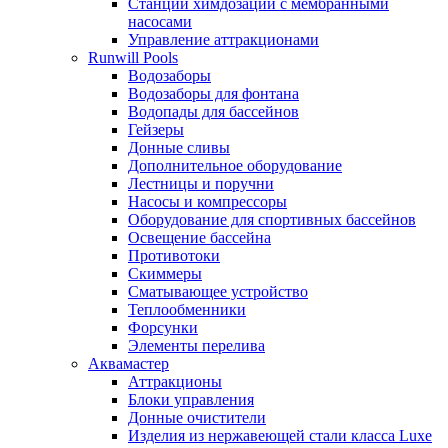
Станции химдозации с мембранными
насосами
Управление аттракционами
Runwill Pools
Водозаборы
Водозаборы для фонтана
Водопады для бассейнов
Гейзеры
Донные сливы
Дополнительное оборудование
Лестницы и поручни
Насосы и компрессоры
Оборудование для спортивных бассейнов
Освещение бассейна
Противотоки
Скиммеры
Сматывающее устройство
Теплообменники
Форсунки
Элементы перелива
Аквамастер
Аттракционы
Блоки управления
Донные очистители
Изделия из нержавеющей стали класса Luxe