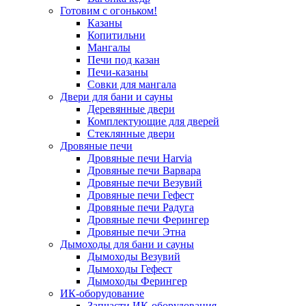
Готовим с огоньком!
Казаны
Копитильни
Мангалы
Печи под казан
Печи-казаны
Совки для мангала
Двери для бани и сауны
Деревянные двери
Комплектующие для дверей
Стеклянные двери
Дровяные печи
Дровяные печи Harvia
Дровяные печи Варвара
Дровяные печи Везувий
Дровяные печи Гефест
Дровяные печи Радуга
Дровяные печи Ферингер
Дровяные печи Этна
Дымоходы для бани и сауны
Дымоходы Везувий
Дымоходы Гефест
Дымоходы Ферингер
ИК-оборудование
Запчасти ИК-оборудования