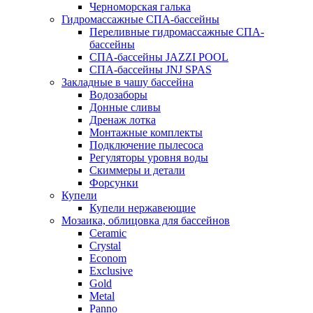
Черноморская галька
Гидромассажные СПА-бассейны
Переливные гидромассажные СПА-
бассейны
СПА-бассейны JAZZI POOL
СПА-бассейны JNJ SPAS
Закладные в чашу бассейна
Водозаборы
Донные сливы
Дренаж лотка
Монтажные комплекты
Подключение пылесоса
Регуляторы уровня воды
Скиммеры и детали
Форсунки
Купели
Купели нержавеющие
Мозаика, облицовка для бассейнов
Ceramic
Crystal
Econom
Exclusive
Gold
Metal
Panno