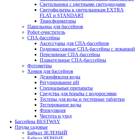
Светильники с цветными светодиодами
Светофильтры к светильникам EXTRA
FLAT и STANDART
Трансформаторы
Павильоны для бассейнов
Робот-очиститель
СПА-бассейны
Аксессуары для СПА-бассейнов
Гидромассажные СПА-бассейны с лежанкой
Переливные СПА-бассейны
Плавательные СПА-басссейны
Фотометры
Химия для бассейнов
Дезинфекция воды
Регулирование pH
Специальные препараты
Средства для борьбы с водорослями
Тестеры для воды и тестерные таблетки
Тестирование воды
Флокуляция
Чистота и уход
Бассейны BESTWAY
Пруды садовые
Байкал ЗЕЛЕНЫЙ
Байкал ЧЕРНЫЕ