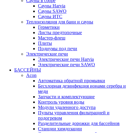
Сауны в сборе
Cауны Harvia
Сауны SAWO
Сауны ИТС
Теплоизоляция для бани и сауны
Герметики
Листы предтопочные
Мастер-флеш
Плиты
Подиумы под печи
Электрические печи
Электрические печи Harvia
Электрические печи SAWO
БАССЕЙНЫ
Acon
Автоматика обратной промывки
Беcхлорная дезинфекция ионами серебра и
меди
Запчасти и комплектующие
Контроль уровня воды
Модули удаленного доступа
Пульты управления фильтрацией и
подогревом
Разделительные дорожки для бассейнов
Станции химдозации