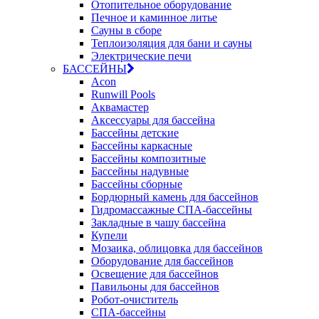
Отопительное оборудование
Печное и каминное литье
Сауны в сборе
Теплоизоляция для бани и сауны
Электрические печи
БАССЕЙНЫ
Acon
Runwill Pools
Аквамастер
Аксессуары для бассейна
Бассейны детские
Бассейны каркасные
Бассейны композитные
Бассейны надувные
Бассейны сборные
Бордюрный камень для бассейнов
Гидромассажные СПА-бассейны
Закладные в чашу бассейна
Купели
Мозаика, облицовка для бассейнов
Оборудование для бассейнов
Освещение для бассейнов
Павильоны для бассейнов
Робот-очиститель
СПА-бассейны