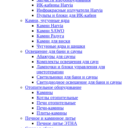
ИК-кабины Harvia
Инфракрасные излучатели Harvia
Пульты и блоки для ИК-кабин
Камни, чугунные ядра
Камни Harvia
Камни SAWO
Камни Радуга
Камни для виски
Чугунные ядра и шишки
Освещение для бани и сауны
Абажуры для сауны
Комплекты освещения для саун
Лампочки и блоки управления для
цветотерапии
Светильники для бани и сауны
Светодиодное освещение для бани и сауны
Отопительное оборудование
Камины
Котлы отопительные
Печи отопительные
Печи-камины
Плиты-камины
Печное и каминное литье
Печное литье ЭТНА