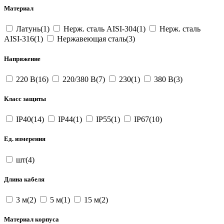
Материал
Латунь(1)
Нерж. сталь AISI-304(1)
Нерж. сталь
AISI-316(1)
Нержавеющая сталь(3)
Напряжение
220 В(16)
220/380 В(7)
230(1)
380 В(3)
Класс защиты
IP40(14)
IP44(1)
IP55(1)
IP67(10)
Ед. измерения
шт(4)
Длина кабеля
3 м(2)
5 м(1)
15 м(2)
Материал корпуса