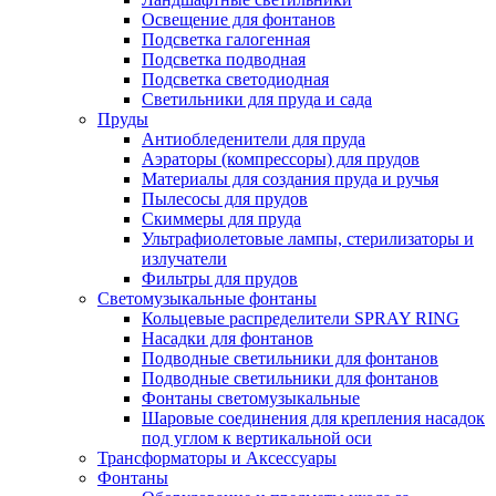
Освещение для фонтанов
Подсветка галогенная
Подсветка подводная
Подсветка светодиодная
Светильники для пруда и сада
Пруды
Антиобледенители для пруда
Аэраторы (компрессоры) для прудов
Материалы для создания пруда и ручья
Пылесосы для прудов
Скиммеры для пруда
Ультрафиолетовые лампы, стерилизаторы и
излучатели
Фильтры для прудов
Светомузыкальные фонтаны
Кольцевые распределители SPRAY RING
Насадки для фонтанов
Подводные светильники для фонтанов
Подводные светильники для фонтанов
Фонтаны светомузыкальные
Шаровые соединения для крепления насадок
под углом к вертикальной оси
Трансформаторы и Аксессуары
Фонтаны