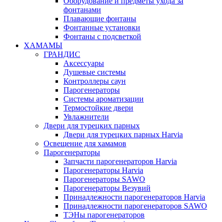
Оборудование и предметы ухода за
фонтанами
Плавающие фонтаны
Фонтанные установки
Фонтаны с подсветкой
ХАМАМЫ
ГРАНДИС
Аксессуары
Душевые системы
Контроллеры саун
Парогенераторы
Системы ароматизации
Термостойкие двери
Увлажнители
Двери для турецких парных
Двери для турецких парных Harvia
Освещение для хамамов
Парогенераторы
Запчасти парогенераторов Harvia
Парогенераторы Harvia
Парогенераторы SAWO
Парогенераторы Везувий
Принадлежности парогенераторов Harvia
Принадлежности парогенераторов SAWO
ТЭНы парогенераторов