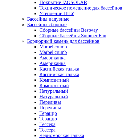
Покрытие IZOSOLAR
Техническое помещение для бассейнов
Утепление ППУ
Бассейны надувные
Бассейны сборные
Сборные бассейны Bestway
Сборные бассейны Summer Fun
Бордюрный камень для бассейнов
Marbel crumb
Marbel crumb
Американка
Американка
Каспийская галька
Каспийская галька
Композитный
Композитный
Натуральный
Натуральный
Переливы
Переливы
Тераццо
Тераццо
Тессера
Тессера
Черноморская галька