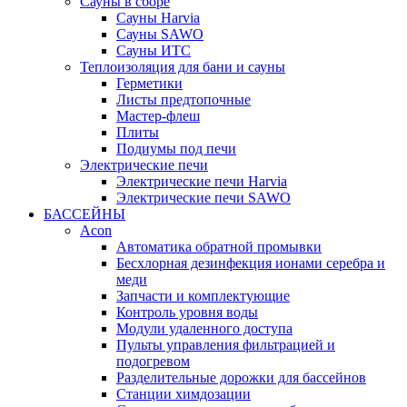
Сауны в сборе
Cауны Harvia
Сауны SAWO
Сауны ИТС
Теплоизоляция для бани и сауны
Герметики
Листы предтопочные
Мастер-флеш
Плиты
Подиумы под печи
Электрические печи
Электрические печи Harvia
Электрические печи SAWO
БАССЕЙНЫ
Acon
Автоматика обратной промывки
Беcхлорная дезинфекция ионами серебра и
меди
Запчасти и комплектующие
Контроль уровня воды
Модули удаленного доступа
Пульты управления фильтрацией и
подогревом
Разделительные дорожки для бассейнов
Станции химдозации