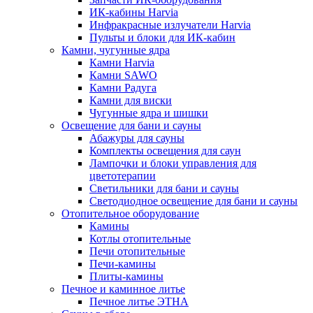
ИК-кабины Harvia
Инфракрасные излучатели Harvia
Пульты и блоки для ИК-кабин
Камни, чугунные ядра
Камни Harvia
Камни SAWO
Камни Радуга
Камни для виски
Чугунные ядра и шишки
Освещение для бани и сауны
Абажуры для сауны
Комплекты освещения для саун
Лампочки и блоки управления для
цветотерапии
Светильники для бани и сауны
Светодиодное освещение для бани и сауны
Отопительное оборудование
Камины
Котлы отопительные
Печи отопительные
Печи-камины
Плиты-камины
Печное и каминное литье
Печное литье ЭТНА