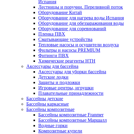
Испания
Лестницы и поручни. Переливной поток
Оборудование Китай
Оборудование для нагрева воды Испания
Оборудование для обеззараживания воды
Оборудование для соревнований
Пленка ПВХ
Сматывающие устройства
Тепловые насосы и осушители воздуха
Фильтры и насосы PREMIUM
Фитинги ПВХ
Химические реагенты HTH
Аксессуары для бассейна
Аксессуары для уборки бассейна
Детские лодки
Защиты и подложки
Игровые центры, игрушки
Плавательные принадлежности
Бассейны детские
Бассейны каркасные
Бассейны композитные
Бассейны композитные Franmer
Бассейны композитные Маршалл
Водные горки
Композитные купели