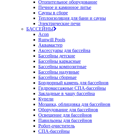
Отопительное оборудование
Печное и каминное литье
Сауны в сборе
Теплоизоляция для бани и сауны
Электрические печи
БАССЕЙНЫ
Acon
Runwill Pools
Аквамастер
Аксессуары для бассейна
Бассейны детские
Бассейны каркасные
Бассейны композитные
Бассейны надувные
Бассейны сборные
Бордюрный камень для бассейнов
Гидромассажные СПА-бассейны
Закладные в чашу бассейна
Купели
Мозаика, облицовка для бассейнов
Оборудование для бассейнов
Освещение для бассейнов
Павильоны для бассейнов
Робот-очиститель
СПА-бассейны