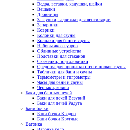
Ведра, вставки, кадушки, шайки
Вешалки
Дровницы
Заглушки, задвижки для вентиляции
Запарники
Коврики
Колонки для сауны
Колпаки для бани и сауны
Наборы аксессуаров
Обливные устройства
Подставки для стаканов
Скамейки, подголовники
Средства для пропитки стен и полков сауны
Таблички для бани и сауны
Термометры и гигрометры
Часы для бани и сауны
Черпаки, ковши
Баки для банных печей
Баки для печей Везувий
Баки для печей Радуга
Бани бочки
Бани бочки Квадро
Бани бочки Круглые
Вагонка
Вагонка кедр