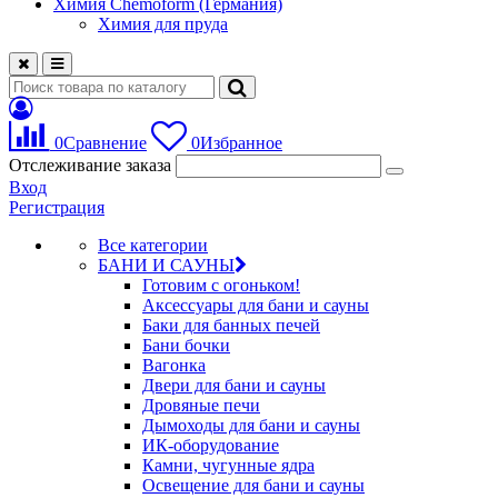
Химия Chemoform (Германия)
Химия для пруда
0
Сравнение
0
Избранное
Отслеживание заказа
Вход
Регистрация
Все категории
БАНИ И САУНЫ
Готовим с огоньком!
Аксессуары для бани и сауны
Баки для банных печей
Бани бочки
Вагонка
Двери для бани и сауны
Дровяные печи
Дымоходы для бани и сауны
ИК-оборудование
Камни, чугунные ядра
Освещение для бани и сауны