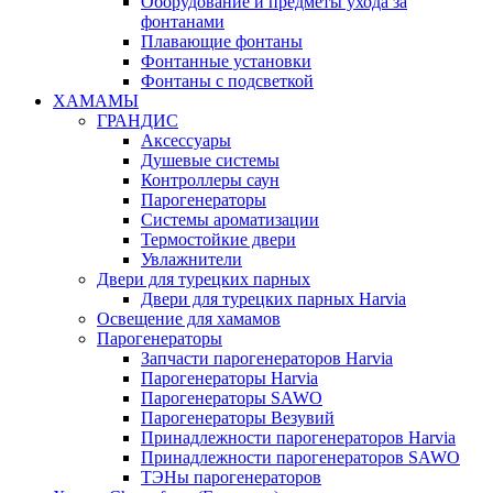
Оборудование и предметы ухода за
фонтанами
Плавающие фонтаны
Фонтанные установки
Фонтаны с подсветкой
ХАМАМЫ
ГРАНДИС
Аксессуары
Душевые системы
Контроллеры саун
Парогенераторы
Системы ароматизации
Термостойкие двери
Увлажнители
Двери для турецких парных
Двери для турецких парных Harvia
Освещение для хамамов
Парогенераторы
Запчасти парогенераторов Harvia
Парогенераторы Harvia
Парогенераторы SAWO
Парогенераторы Везувий
Принадлежности парогенераторов Harvia
Принадлежности парогенераторов SAWO
ТЭНы парогенераторов