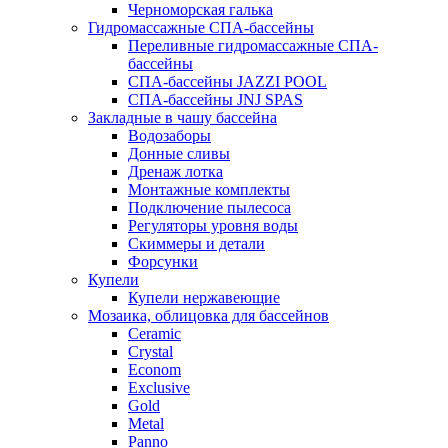
Черноморская галька
Гидромассажные СПА-бассейны
Переливные гидромассажные СПА-
бассейны
СПА-бассейны JAZZI POOL
СПА-бассейны JNJ SPAS
Закладные в чашу бассейна
Водозаборы
Донные сливы
Дренаж лотка
Монтажные комплекты
Подключение пылесоса
Регуляторы уровня воды
Скиммеры и детали
Форсунки
Купели
Купели нержавеющие
Мозаика, облицовка для бассейнов
Ceramic
Crystal
Econom
Exclusive
Gold
Metal
Panno