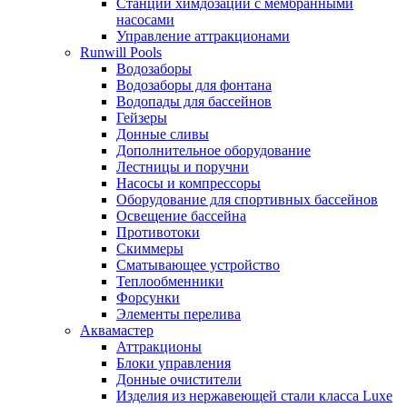
Станции химдозации с мембранными
насосами
Управление аттракционами
Runwill Pools
Водозаборы
Водозаборы для фонтана
Водопады для бассейнов
Гейзеры
Донные сливы
Дополнительное оборудование
Лестницы и поручни
Насосы и компрессоры
Оборудование для спортивных бассейнов
Освещение бассейна
Противотоки
Скиммеры
Сматывающее устройство
Теплообменники
Форсунки
Элементы перелива
Аквамастер
Аттракционы
Блоки управления
Донные очистители
Изделия из нержавеющей стали класса Luxe