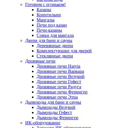
Готовим с огоньком!
Казаны
Копитильни
Мангалы
Печи под казан
Печи-казаны
Совки для мангала
Двери для бани и сауны
Деревянные двери
Комплектующие для дверей
Стеклянные двери
Дровяные печи
Дровяные печи Harvia
Дровяные печи Варвара
Дровяные печи Везувий
Дровяные печи Гефест
Дровяные печи Радуга
Дровяные печи Ферингер
Дровяные печи Этна
Дымоходы для бани и сауны
Дымоходы Везувий
Дымоходы Гефест
Дымоходы Ферингер
ИК-оборудование
Запчасти ИК-оборудования