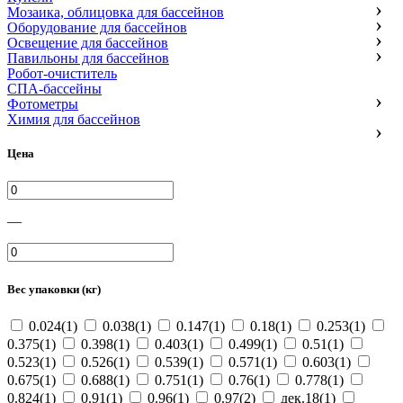
Мозаика, облицовка для бассейнов
Оборудование для бассейнов
Освещение для бассейнов
Павильоны для бассейнов
Робот-очиститель
СПА-бассейны
Фотометры
Химия для бассейнов
Цена
—
Вес упаковки (кг)
0.024(1)
0.038(1)
0.147(1)
0.18(1)
0.253(1)
0.375(1)
0.398(1)
0.403(1)
0.499(1)
0.51(1)
0.523(1)
0.526(1)
0.539(1)
0.571(1)
0.603(1)
0.675(1)
0.688(1)
0.751(1)
0.76(1)
0.778(1)
0.824(1)
0.91(1)
0.96(1)
0.97(2)
дек.18(1)