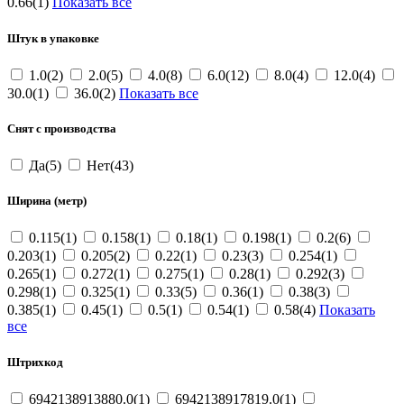
0.66(1)
Показать все
Штук в упаковке
1.0(2)
2.0(5)
4.0(8)
6.0(12)
8.0(4)
12.0(4)
30.0(1)
36.0(2)
Показать все
Снят с производства
Да(5)
Нет(43)
Ширина (метр)
0.115(1)
0.158(1)
0.18(1)
0.198(1)
0.2(6)
0.203(1)
0.205(2)
0.22(1)
0.23(3)
0.254(1)
0.265(1)
0.272(1)
0.275(1)
0.28(1)
0.292(3)
0.298(1)
0.325(1)
0.33(5)
0.36(1)
0.38(3)
0.385(1)
0.45(1)
0.5(1)
0.54(1)
0.58(4)
Показать
все
Штрихкод
6942138913880.0(1)
6942138917819.0(1)