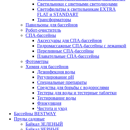
Светильники с цветными светодиодами
Светофильтры к светильникам EXTRA
FLAT и STANDART
Трансформаторы
Павильоны для бассейнов
Робот-очиститель
СПА-бассейны
Аксессуары для СПА-бассейнов
Гидромассажные СПА-бассейны с лежанкой
Переливные СПА-бассейны
Плавательные СПА-басссейны
Фотометры
Химия для бассейнов
Дезинфекция воды
Регулирование pH
Специальные препараты
Средства для борьбы с водорослями
Тестеры для воды и тестерные таблетки
Тестирование воды
Флокуляция
Чистота и уход
Бассейны BESTWAY
Пруды садовые
Байкал ЗЕЛЕНЫЙ
Байкал ЧЕРНЫЕ