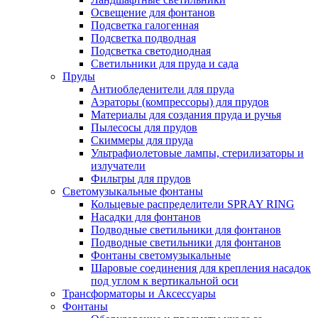
Освещение для фонтанов
Подсветка галогенная
Подсветка подводная
Подсветка светодиодная
Светильники для пруда и сада
Пруды
Антиобледенители для пруда
Аэраторы (компрессоры) для прудов
Материалы для создания пруда и ручья
Пылесосы для прудов
Скиммеры для пруда
Ультрафиолетовые лампы, стерилизаторы и
излучатели
Фильтры для прудов
Светомузыкальные фонтаны
Кольцевые распределители SPRAY RING
Насадки для фонтанов
Подводные светильники для фонтанов
Подводные светильники для фонтанов
Фонтаны светомузыкальные
Шаровые соединения для крепления насадок
под углом к вертикальной оси
Трансформаторы и Аксессуары
Фонтаны