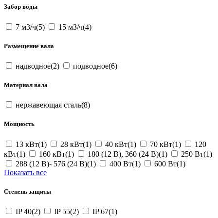
Забор воды
7 мЗ/ч(5)
15 мЗ/ч(4)
Размещение вала
надводное(2)
подводное(6)
Материал вала
нержавеющая сталь(8)
Мощность
13 кВт(1)
28 кВт(1)
40 кВт(1)
70 кВт(1)
120
кВт(1)
160 кВт(1)
180 (12 В), 360 (24 В)(1)
250 Вт(1)
288 (12 В)- 576 (24 В)(1)
400 Вт(1)
600 Вт(1)
Показать все
Степень защиты
IP 40(2)
IP 55(2)
IP 67(1)