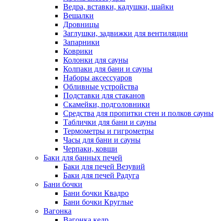
Ведра, вставки, кадушки, шайки
Вешалки
Дровницы
Заглушки, задвижки для вентиляции
Запарники
Коврики
Колонки для сауны
Колпаки для бани и сауны
Наборы аксессуаров
Обливные устройства
Подставки для стаканов
Скамейки, подголовники
Средства для пропитки стен и полков сауны
Таблички для бани и сауны
Термометры и гигрометры
Часы для бани и сауны
Черпаки, ковши
Баки для банных печей
Баки для печей Везувий
Баки для печей Радуга
Бани бочки
Бани бочки Квадро
Бани бочки Круглые
Вагонка
Вагонка кедр