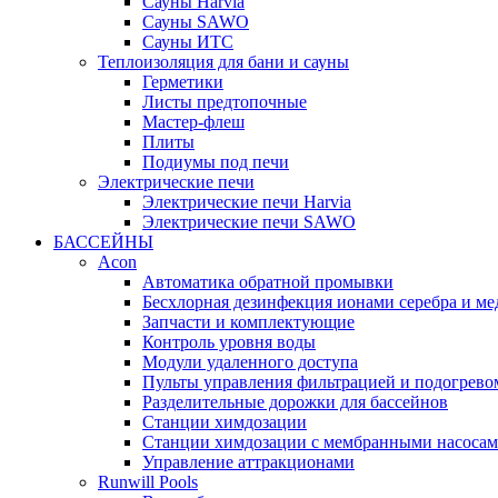
Cауны Harvia
Сауны SAWO
Сауны ИТС
Теплоизоляция для бани и сауны
Герметики
Листы предтопочные
Мастер-флеш
Плиты
Подиумы под печи
Электрические печи
Электрические печи Harvia
Электрические печи SAWO
БАССЕЙНЫ
Acon
Автоматика обратной промывки
Беcхлорная дезинфекция ионами серебра и ме
Запчасти и комплектующие
Контроль уровня воды
Модули удаленного доступа
Пульты управления фильтрацией и подогрево
Разделительные дорожки для бассейнов
Станции химдозации
Станции химдозации с мембранными насоса
Управление аттракционами
Runwill Pools