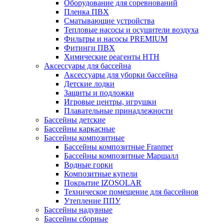
Оборудование для соревнований
Пленка ПВХ
Сматывающие устройства
Тепловые насосы и осушители воздуха
Фильтры и насосы PREMIUM
Фитинги ПВХ
Химические реагенты HTH
Аксессуары для бассейна
Аксессуары для уборки бассейна
Детские лодки
Защиты и подложки
Игровые центры, игрушки
Плавательные принадлежности
Бассейны детские
Бассейны каркасные
Бассейны композитные
Бассейны композитные Franmer
Бассейны композитные Маршалл
Водные горки
Композитные купели
Покрытие IZOSOLAR
Техническое помещение для бассейнов
Утепление ППУ
Бассейны надувные
Бассейны сборные