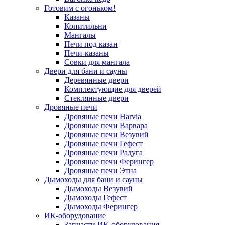
Готовим с огоньком!
Казаны
Копитильни
Мангалы
Печи под казан
Печи-казаны
Совки для мангала
Двери для бани и сауны
Деревянные двери
Комплектующие для дверей
Стеклянные двери
Дровяные печи
Дровяные печи Harvia
Дровяные печи Варвара
Дровяные печи Везувий
Дровяные печи Гефест
Дровяные печи Радуга
Дровяные печи Ферингер
Дровяные печи Этна
Дымоходы для бани и сауны
Дымоходы Везувий
Дымоходы Гефест
Дымоходы Ферингер
ИК-оборудование
Запчасти ИК-оборудования