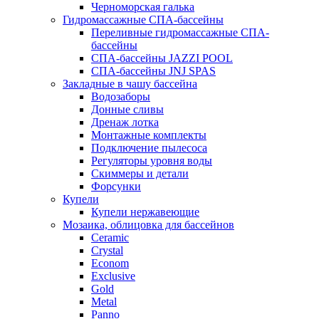
Черноморская галька
Гидромассажные СПА-бассейны
Переливные гидромассажные СПА-
бассейны
СПА-бассейны JAZZI POOL
СПА-бассейны JNJ SPAS
Закладные в чашу бассейна
Водозаборы
Донные сливы
Дренаж лотка
Монтажные комплекты
Подключение пылесоса
Регуляторы уровня воды
Скиммеры и детали
Форсунки
Купели
Купели нержавеющие
Мозаика, облицовка для бассейнов
Ceramic
Crystal
Econom
Exclusive
Gold
Metal
Panno