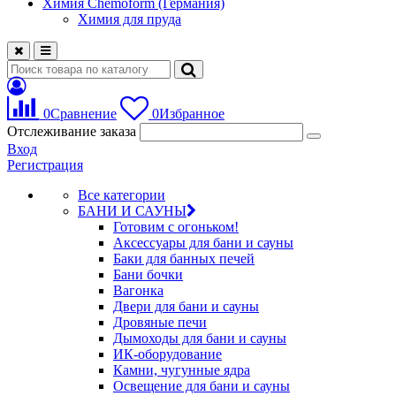
Химия Chemoform (Германия)
Химия для пруда
0
Сравнение
0
Избранное
Отслеживание заказа
Вход
Регистрация
Все категории
БАНИ И САУНЫ
Готовим с огоньком!
Аксессуары для бани и сауны
Баки для банных печей
Бани бочки
Вагонка
Двери для бани и сауны
Дровяные печи
Дымоходы для бани и сауны
ИК-оборудование
Камни, чугунные ядра
Освещение для бани и сауны