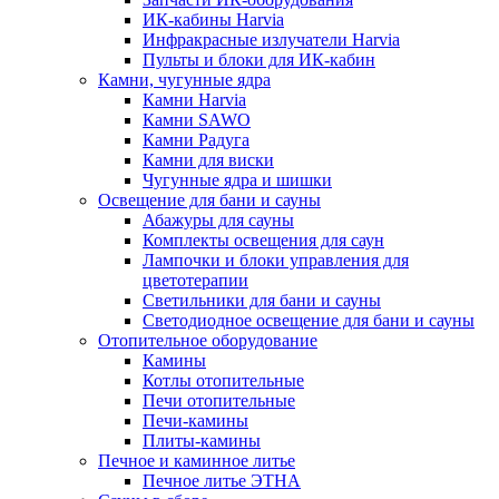
ИК-кабины Harvia
Инфракрасные излучатели Harvia
Пульты и блоки для ИК-кабин
Камни, чугунные ядра
Камни Harvia
Камни SAWO
Камни Радуга
Камни для виски
Чугунные ядра и шишки
Освещение для бани и сауны
Абажуры для сауны
Комплекты освещения для саун
Лампочки и блоки управления для
цветотерапии
Светильники для бани и сауны
Светодиодное освещение для бани и сауны
Отопительное оборудование
Камины
Котлы отопительные
Печи отопительные
Печи-камины
Плиты-камины
Печное и каминное литье
Печное литье ЭТНА