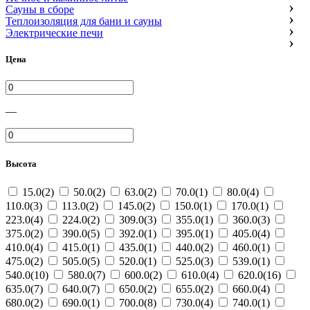
Сауны в сборе
Теплоизоляция для бани и сауны
Электрические печи
Цена
—
Высота
15.0(2)
50.0(2)
63.0(2)
70.0(1)
80.0(4)
110.0(3)
113.0(2)
145.0(2)
150.0(1)
170.0(1)
223.0(4)
224.0(2)
309.0(3)
355.0(1)
360.0(3)
375.0(2)
390.0(5)
392.0(1)
395.0(1)
405.0(4)
410.0(4)
415.0(1)
435.0(1)
440.0(2)
460.0(1)
475.0(2)
505.0(5)
520.0(1)
525.0(3)
539.0(1)
540.0(10)
580.0(7)
600.0(2)
610.0(4)
620.0(16)
635.0(7)
640.0(7)
650.0(2)
655.0(2)
660.0(4)
680.0(2)
690.0(1)
700.0(8)
730.0(4)
740.0(1)