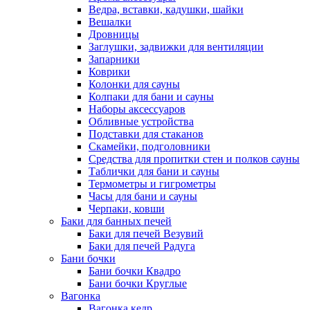
Ведра, вставки, кадушки, шайки
Вешалки
Дровницы
Заглушки, задвижки для вентиляции
Запарники
Коврики
Колонки для сауны
Колпаки для бани и сауны
Наборы аксессуаров
Обливные устройства
Подставки для стаканов
Скамейки, подголовники
Средства для пропитки стен и полков сауны
Таблички для бани и сауны
Термометры и гигрометры
Часы для бани и сауны
Черпаки, ковши
Баки для банных печей
Баки для печей Везувий
Баки для печей Радуга
Бани бочки
Бани бочки Квадро
Бани бочки Круглые
Вагонка
Вагонка кедр