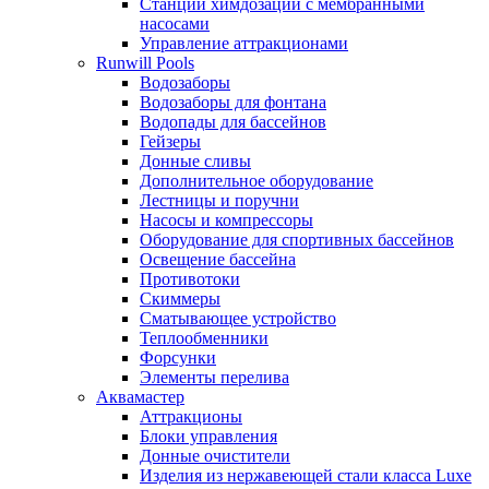
Станции химдозации с мембранными
насосами
Управление аттракционами
Runwill Pools
Водозаборы
Водозаборы для фонтана
Водопады для бассейнов
Гейзеры
Донные сливы
Дополнительное оборудование
Лестницы и поручни
Насосы и компрессоры
Оборудование для спортивных бассейнов
Освещение бассейна
Противотоки
Скиммеры
Сматывающее устройство
Теплообменники
Форсунки
Элементы перелива
Аквамастер
Аттракционы
Блоки управления
Донные очистители
Изделия из нержавеющей стали класса Luxe