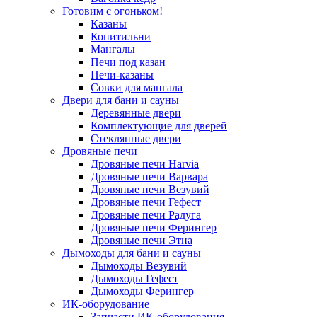
Готовим с огоньком!
Казаны
Копитильни
Мангалы
Печи под казан
Печи-казаны
Совки для мангала
Двери для бани и сауны
Деревянные двери
Комплектующие для дверей
Стеклянные двери
Дровяные печи
Дровяные печи Harvia
Дровяные печи Варвара
Дровяные печи Везувий
Дровяные печи Гефест
Дровяные печи Радуга
Дровяные печи Ферингер
Дровяные печи Этна
Дымоходы для бани и сауны
Дымоходы Везувий
Дымоходы Гефест
Дымоходы Ферингер
ИК-оборудование
Запчасти ИК-оборудования