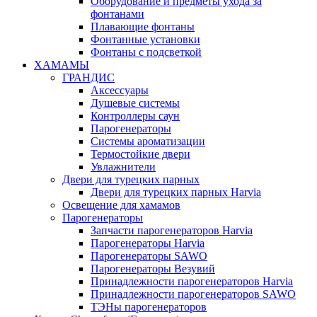
Оборудование и предметы ухода за
фонтанами
Плавающие фонтаны
Фонтанные установки
Фонтаны с подсветкой
ХАМАМЫ
ГРАНДИС
Аксессуары
Душевые системы
Контроллеры саун
Парогенераторы
Системы ароматизации
Термостойкие двери
Увлажнители
Двери для турецких парных
Двери для турецких парных Harvia
Освещение для хамамов
Парогенераторы
Запчасти парогенераторов Harvia
Парогенераторы Harvia
Парогенераторы SAWO
Парогенераторы Везувий
Принадлежности парогенераторов Harvia
Принадлежности парогенераторов SAWO
ТЭНы парогенераторов