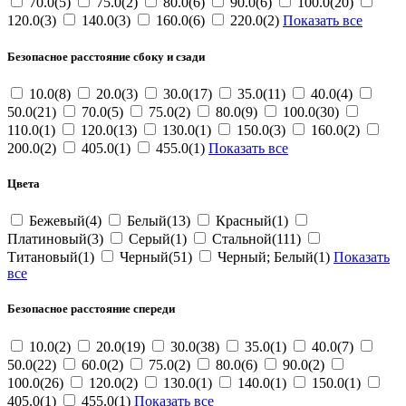
70.0(5)
75.0(2)
80.0(6)
90.0(6)
100.0(20)
120.0(3)
140.0(3)
160.0(6)
220.0(2)
Показать все
Безопасное расстояние сбоку и сзади
10.0(8)
20.0(3)
30.0(17)
35.0(11)
40.0(4)
50.0(21)
70.0(5)
75.0(2)
80.0(9)
100.0(30)
110.0(1)
120.0(13)
130.0(1)
150.0(3)
160.0(2)
200.0(2)
405.0(1)
455.0(1)
Показать все
Цвета
Бежевый(4)
Белый(13)
Красный(1)
Платиновый(3)
Серый(1)
Стальной(111)
Титановый(1)
Черный(51)
Черный; Белый(1)
Показать
все
Безопасное расстояние спереди
10.0(2)
20.0(19)
30.0(38)
35.0(1)
40.0(7)
50.0(22)
60.0(2)
75.0(2)
80.0(6)
90.0(2)
100.0(26)
120.0(2)
130.0(1)
140.0(1)
150.0(1)
405.0(1)
455.0(1)
Показать все