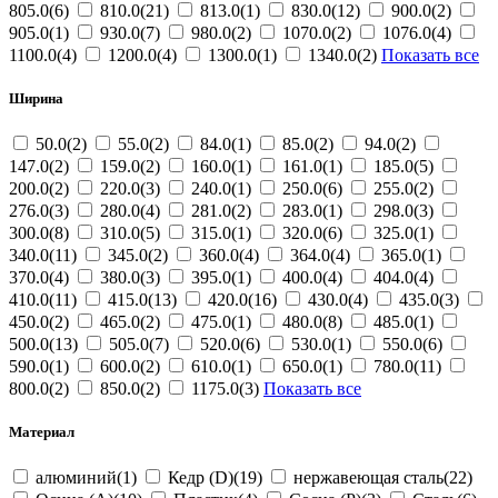
805.0(6)
810.0(21)
813.0(1)
830.0(12)
900.0(2)
905.0(1)
930.0(7)
980.0(2)
1070.0(2)
1076.0(4)
1100.0(4)
1200.0(4)
1300.0(1)
1340.0(2)
Показать все
Ширина
50.0(2)
55.0(2)
84.0(1)
85.0(2)
94.0(2)
147.0(2)
159.0(2)
160.0(1)
161.0(1)
185.0(5)
200.0(2)
220.0(3)
240.0(1)
250.0(6)
255.0(2)
276.0(3)
280.0(4)
281.0(2)
283.0(1)
298.0(3)
300.0(8)
310.0(5)
315.0(1)
320.0(6)
325.0(1)
340.0(11)
345.0(2)
360.0(4)
364.0(4)
365.0(1)
370.0(4)
380.0(3)
395.0(1)
400.0(4)
404.0(4)
410.0(11)
415.0(13)
420.0(16)
430.0(4)
435.0(3)
450.0(2)
465.0(2)
475.0(1)
480.0(8)
485.0(1)
500.0(13)
505.0(7)
520.0(6)
530.0(1)
550.0(6)
590.0(1)
600.0(2)
610.0(1)
650.0(1)
780.0(11)
800.0(2)
850.0(2)
1175.0(3)
Показать все
Материал
алюминий(1)
Кедр (D)(19)
нержавеющая сталь(22)