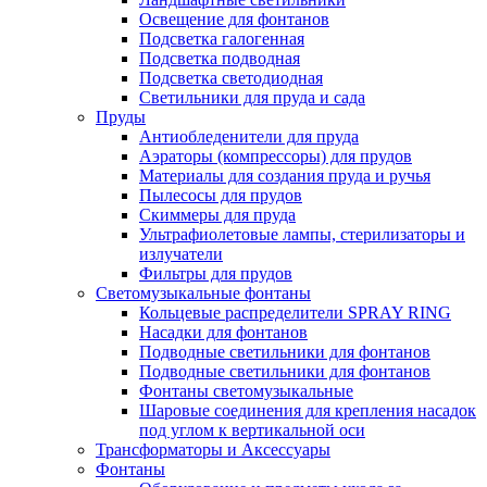
Освещение для фонтанов
Подсветка галогенная
Подсветка подводная
Подсветка светодиодная
Светильники для пруда и сада
Пруды
Антиобледенители для пруда
Аэраторы (компрессоры) для прудов
Материалы для создания пруда и ручья
Пылесосы для прудов
Скиммеры для пруда
Ультрафиолетовые лампы, стерилизаторы и
излучатели
Фильтры для прудов
Светомузыкальные фонтаны
Кольцевые распределители SPRAY RING
Насадки для фонтанов
Подводные светильники для фонтанов
Подводные светильники для фонтанов
Фонтаны светомузыкальные
Шаровые соединения для крепления насадок
под углом к вертикальной оси
Трансформаторы и Аксессуары
Фонтаны