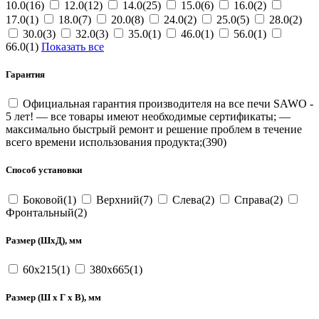
10.0(16)
12.0(12)
14.0(25)
15.0(6)
16.0(2)
17.0(1)
18.0(7)
20.0(8)
24.0(2)
25.0(5)
28.0(2)
30.0(3)
32.0(3)
35.0(1)
46.0(1)
56.0(1)
66.0(1)
Показать все
Гарантия
Официальная гарантия производителя на все печи SAWO -
5 лет! — все товары имеют необходимые сертификаты; —
максимально быстрый ремонт и решение проблем в течение
всего времени использования продукта;(390)
Способ установки
Боковой(1)
Верхний(7)
Слева(2)
Справа(2)
Фронтальный(2)
Размер (ШхД), мм
60х215(1)
380х665(1)
Размер (Ш x Г x В), мм