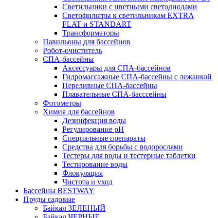
Светильники с цветными светодиодами
Светофильтры к светильникам EXTRA
FLAT и STANDART
Трансформаторы
Павильоны для бассейнов
Робот-очиститель
СПА-бассейны
Аксессуары для СПА-бассейнов
Гидромассажные СПА-бассейны с лежанкой
Переливные СПА-бассейны
Плавательные СПА-басссейны
Фотометры
Химия для бассейнов
Дезинфекция воды
Регулирование pH
Специальные препараты
Средства для борьбы с водорослями
Тестеры для воды и тестерные таблетки
Тестирование воды
Флокуляция
Чистота и уход
Бассейны BESTWAY
Пруды садовые
Байкал ЗЕЛЕНЫЙ
Байкал ЧЕРНЫЕ