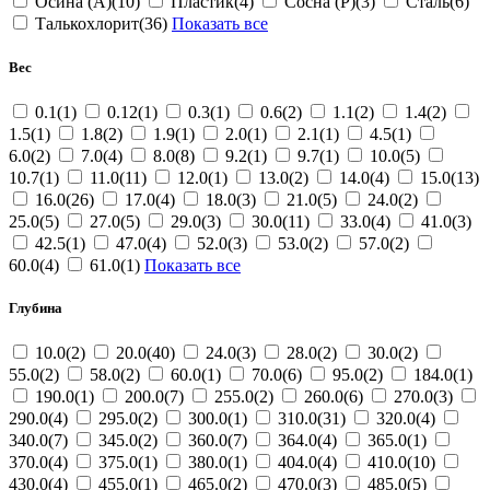
Осина (A)(10)
Пластик(4)
Сосна (P)(3)
Сталь(6)
Талькохлорит(36)
Показать все
Вес
0.1(1)
0.12(1)
0.3(1)
0.6(2)
1.1(2)
1.4(2)
1.5(1)
1.8(2)
1.9(1)
2.0(1)
2.1(1)
4.5(1)
6.0(2)
7.0(4)
8.0(8)
9.2(1)
9.7(1)
10.0(5)
10.7(1)
11.0(11)
12.0(1)
13.0(2)
14.0(4)
15.0(13)
16.0(26)
17.0(4)
18.0(3)
21.0(5)
24.0(2)
25.0(5)
27.0(5)
29.0(3)
30.0(11)
33.0(4)
41.0(3)
42.5(1)
47.0(4)
52.0(3)
53.0(2)
57.0(2)
60.0(4)
61.0(1)
Показать все
Глубина
10.0(2)
20.0(40)
24.0(3)
28.0(2)
30.0(2)
55.0(2)
58.0(2)
60.0(1)
70.0(6)
95.0(2)
184.0(1)
190.0(1)
200.0(7)
255.0(2)
260.0(6)
270.0(3)
290.0(4)
295.0(2)
300.0(1)
310.0(31)
320.0(4)
340.0(7)
345.0(2)
360.0(7)
364.0(4)
365.0(1)
370.0(4)
375.0(1)
380.0(1)
404.0(4)
410.0(10)
430.0(4)
455.0(1)
465.0(2)
470.0(3)
485.0(5)