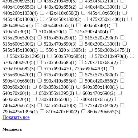
430x250x925(1)
435x210x450(5)
435x450x210(1)
440x410x655(3)
440x420x655(2)
440x440x1300(1)
440х260х1030(4)
442x410x650(2)
445x410x650(1)
445x445x1300(1)
450x450x1300(2)
475х250х1400(1)
480х480х45(1)
500x440x655(1)
500x60x40(1)
510x50x30(1)
510x60x20(1)
515x290x450(4)
515x290x520(3)
515x450x290(1)
515x520x290(3)
515x600x330(2)
520x470x690(3)
540x300x1300(1)
545x545x1300(1)
550 x 320 x 1395(1)
550x300x1475(1)
550x320x1395(1)
560х570х685(1)
570x210x970(3)
570x240x970(5)
570x560x685(1)
570x710x685(2)
570x950x685(3)
575x690x470 , 775x690x470(1)
575x690x470(1)
575х470х690(1)
575х575х980(3)
590x410x650(1)
590x410x655(4)
590x420x655(2)
630x60x20(1)
640x350x1300(1)
640x350x1400(1)
640x70x60(1)
650x355x1395(2)
660x470x690(2)
660x60x20(1)
730x410x650(1)
740x410x655(2)
740х420х655(3)
741x650x410(3)
775x470x690(2)
790x425x1395(1)
810x470x690(2)
860x230x655(3)
Показать все
Мощность