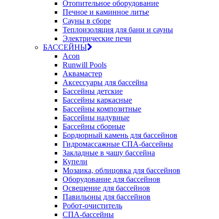
Отопительное оборудование
Печное и каминное литье
Сауны в сборе
Теплоизоляция для бани и сауны
Электрические печи
БАССЕЙНЫ
Acon
Runwill Pools
Аквамастер
Аксессуары для бассейна
Бассейны детские
Бассейны каркасные
Бассейны композитные
Бассейны надувные
Бассейны сборные
Бордюрный камень для бассейнов
Гидромассажные СПА-бассейны
Закладные в чашу бассейна
Купели
Мозаика, облицовка для бассейнов
Оборудование для бассейнов
Освещение для бассейнов
Павильоны для бассейнов
Робот-очиститель
СПА-бассейны