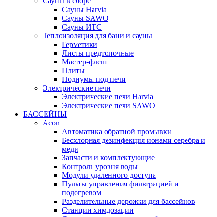
Сауны в сборе
Cауны Harvia
Сауны SAWO
Сауны ИТС
Теплоизоляция для бани и сауны
Герметики
Листы предтопочные
Мастер-флеш
Плиты
Подиумы под печи
Электрические печи
Электрические печи Harvia
Электрические печи SAWO
БАССЕЙНЫ
Acon
Автоматика обратной промывки
Беcхлорная дезинфекция ионами серебра и
меди
Запчасти и комплектующие
Контроль уровня воды
Модули удаленного доступа
Пульты управления фильтрацией и
подогревом
Разделительные дорожки для бассейнов
Станции химдозации