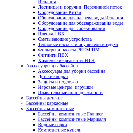
Испания
Лестницы и поручни. Переливной поток
Оборудование Китай
Оборудование для нагрева воды Испания
Оборудование для обеззараживания воды
Оборудование для соревнований
Пленка ПВХ
Сматывающие устройства
Тепловые насосы и осушители воздуха
Фильтры и насосы PREMIUM
Фитинги ПВХ
Химические реагенты HTH
Аксессуары для бассейна
Аксессуары для уборки бассейна
Детские лодки
Защиты и подложки
Игровые центры, игрушки
Плавательные принадлежности
Бассейны детские
Бассейны каркасные
Бассейны композитные
Бассейны композитные Franmer
Бассейны композитные Маршалл
Водные горки
Композитные купели