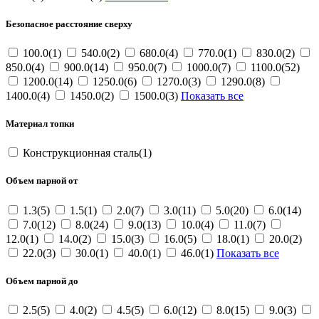
Безопасное расстояние сверху
100.0(1)
540.0(2)
680.0(4)
770.0(1)
830.0(2)
850.0(4)
900.0(14)
950.0(7)
1000.0(7)
1100.0(52)
1200.0(14)
1250.0(6)
1270.0(3)
1290.0(8)
1400.0(4)
1450.0(2)
1500.0(3)
Показать все
Материал топки
Конструкционная сталь(1)
Объем парной от
1.3(5)
1.5(1)
2.0(7)
3.0(11)
5.0(20)
6.0(14)
7.0(12)
8.0(24)
9.0(13)
10.0(4)
11.0(7)
12.0(1)
14.0(2)
15.0(3)
16.0(5)
18.0(1)
20.0(2)
22.0(3)
30.0(1)
40.0(1)
46.0(1)
Показать все
Объем парной до
2.5(5)
4.0(2)
4.5(5)
6.0(12)
8.0(15)
9.0(3)