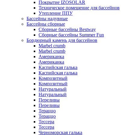
Покрытие IZOSOLAR
Техническое помещение для бассейнов
Утепление ППУ
Бассейны надувные
Бассейны сборные
Сборные бассейны Bestway
Сборные бассейны Summer Fun
Бордюрный камень для бассейнов
Marbel crumb
Marbel crumb
Американка
Американка
Каспийская галька
Каспийская галька
Композитный
Композитный
Натуральный
Натуральный
Переливы
Переливы
Тераццо
Тераццо
Тессера
Тессера
Черноморская галька