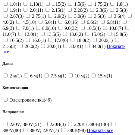
1.0(1)
1.13(1)
1.15(2)
1.5(6)
1.75(2)
1.8(1)
1.9(1)
2.0(11)
2.15(1)
2.26(2)
2.3(6)
2.5(3)
2.67(3)
2.75(1)
2.9(2)
3.0(9)
3.5(3)
3.6(4)
4.0(2)
4.5(10)
5.0(1)
6.0(16)
6.6(2)
6.8(11)
6.9(3)
7.0(1)
8.0(10)
9.0(32)
10.5(4)
10.8(7)
11.0(7)
12.0(1)
13.5(5)
13.6(2)
15.0(2)
15.8(5)
16.5(2)
16.6(1)
17.0(6)
18.0(2)
20.0(1)
21.6(3)
26.0(2)
30.0(1)
33.0(1)
34.0(1)
Показать
все
Длина
2 м(1)
6 м(1)
7,5 м(1)
10 м(2)
15 м(1)
Комплектация
Электрокаменка(46)
Напряжение
220V; 380V(51)
220В(3)
220В / 380В(130)
380V(80)
380V; 220V(7)
380В(98)
Показать все