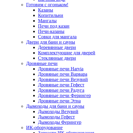
Готовим с огоньком!
Казаны
Копитильни
Мангалы
Печи под казан
Печи-казаны
Совки для мангала
Двери для бани и сауны
Деревянные двери
Комплектующие для дверей
Стеклянные двери
Дровяные печи
Дровяные печи Harvia
Дровяные печи Варвара
Дровяные печи Везувий
Дровяные печи Гефест
Дровяные печи Радуга
Дровяные печи Ферингер
Дровяные печи Этна
Дымоходы для бани и сауны
Дымоходы Везувий
Дымоходы Гефест
Дымоходы Ферингер
ИК-оборудование
Запчасти ИК-оборудования