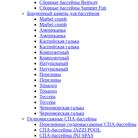
Сборные бассейны Bestway
Сборные бассейны Summer Fun
Бордюрный камень для бассейнов
Marbel crumb
Marbel crumb
Американка
Американка
Каспийская галька
Каспийская галька
Композитный
Композитный
Натуральный
Натуральный
Переливы
Переливы
Тераццо
Тераццо
Тессера
Тессера
Черноморская галька
Черноморская галька
Гидромассажные СПА-бассейны
Переливные гидромассажные СПА-бассейны
СПА-бассейны JAZZI POOL
СПА-бассейны JNJ SPAS