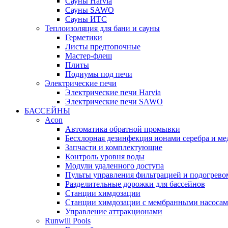
Cауны Harvia
Сауны SAWO
Сауны ИТС
Теплоизоляция для бани и сауны
Герметики
Листы предтопочные
Мастер-флеш
Плиты
Подиумы под печи
Электрические печи
Электрические печи Harvia
Электрические печи SAWO
БАССЕЙНЫ
Acon
Автоматика обратной промывки
Беcхлорная дезинфекция ионами серебра и ме
Запчасти и комплектующие
Контроль уровня воды
Модули удаленного доступа
Пульты управления фильтрацией и подогрево
Разделительные дорожки для бассейнов
Станции химдозации
Станции химдозации с мембранными насоса
Управление аттракционами
Runwill Pools