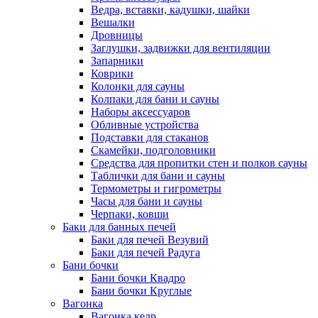
Ведра, вставки, кадушки, шайки
Вешалки
Дровницы
Заглушки, задвижки для вентиляции
Запарники
Коврики
Колонки для сауны
Колпаки для бани и сауны
Наборы аксессуаров
Обливные устройства
Подставки для стаканов
Скамейки, подголовники
Средства для пропитки стен и полков сауны
Таблички для бани и сауны
Термометры и гигрометры
Часы для бани и сауны
Черпаки, ковши
Баки для банных печей
Баки для печей Везувий
Баки для печей Радуга
Бани бочки
Бани бочки Квадро
Бани бочки Круглые
Вагонка
Вагонка кедр