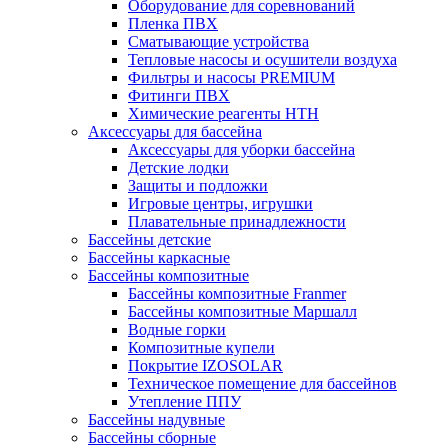
Оборудование для соревнований
Пленка ПВХ
Сматывающие устройства
Тепловые насосы и осушители воздуха
Фильтры и насосы PREMIUM
Фитинги ПВХ
Химические реагенты HTH
Аксессуары для бассейна
Аксессуары для уборки бассейна
Детские лодки
Защиты и подложки
Игровые центры, игрушки
Плавательные принадлежности
Бассейны детские
Бассейны каркасные
Бассейны композитные
Бассейны композитные Franmer
Бассейны композитные Маршалл
Водные горки
Композитные купели
Покрытие IZOSOLAR
Техническое помещение для бассейнов
Утепление ППУ
Бассейны надувные
Бассейны сборные