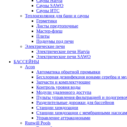
Cауны Harvia
Сауны SAWO
Сауны ИТС
Теплоизоляция для бани и сауны
Герметики
Листы предтопочные
Мастер-флеш
Плиты
Подиумы под печи
Электрические печи
Электрические печи Harvia
Электрические печи SAWO
БАССЕЙНЫ
Acon
Автоматика обратной промывки
Беcхлорная дезинфекция ионами серебра и ме
Запчасти и комплектующие
Контроль уровня воды
Модули удаленного доступа
Пульты управления фильтрацией и подогрево
Разделительные дорожки для бассейнов
Станции химдозации
Станции химдозации с мембранными насоса
Управление аттракционами
Runwill Pools