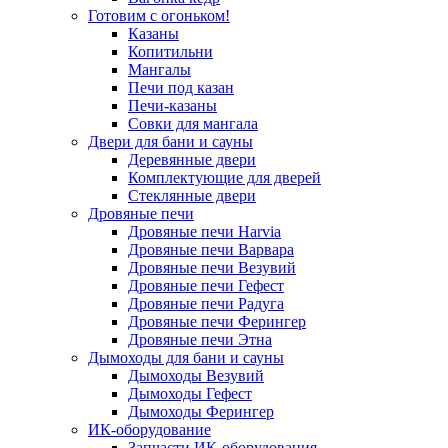
Готовим с огоньком!
Казаны
Копитильни
Мангалы
Печи под казан
Печи-казаны
Совки для мангала
Двери для бани и сауны
Деревянные двери
Комплектующие для дверей
Стеклянные двери
Дровяные печи
Дровяные печи Harvia
Дровяные печи Варвара
Дровяные печи Везувий
Дровяные печи Гефест
Дровяные печи Радуга
Дровяные печи Ферингер
Дровяные печи Этна
Дымоходы для бани и сауны
Дымоходы Везувий
Дымоходы Гефест
Дымоходы Ферингер
ИК-оборудование
Запчасти ИК-оборудования