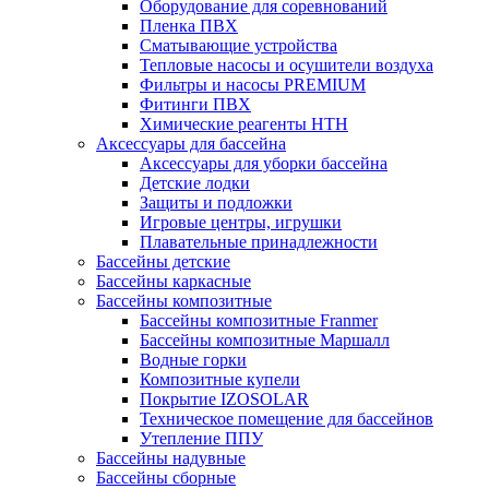
Оборудование для соревнований
Пленка ПВХ
Сматывающие устройства
Тепловые насосы и осушители воздуха
Фильтры и насосы PREMIUM
Фитинги ПВХ
Химические реагенты HTH
Аксессуары для бассейна
Аксессуары для уборки бассейна
Детские лодки
Защиты и подложки
Игровые центры, игрушки
Плавательные принадлежности
Бассейны детские
Бассейны каркасные
Бассейны композитные
Бассейны композитные Franmer
Бассейны композитные Маршалл
Водные горки
Композитные купели
Покрытие IZOSOLAR
Техническое помещение для бассейнов
Утепление ППУ
Бассейны надувные
Бассейны сборные