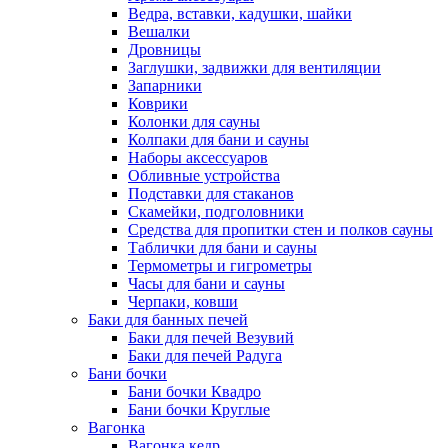
Ведра, вставки, кадушки, шайки
Вешалки
Дровницы
Заглушки, задвижки для вентиляции
Запарники
Коврики
Колонки для сауны
Колпаки для бани и сауны
Наборы аксессуаров
Обливные устройства
Подставки для стаканов
Скамейки, подголовники
Средства для пропитки стен и полков сауны
Таблички для бани и сауны
Термометры и гигрометры
Часы для бани и сауны
Черпаки, ковши
Баки для банных печей
Баки для печей Везувий
Баки для печей Радуга
Бани бочки
Бани бочки Квадро
Бани бочки Круглые
Вагонка
Вагонка кедр