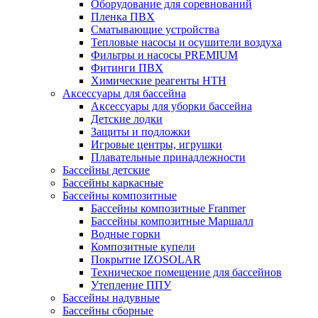
Оборудование для соревнований
Пленка ПВХ
Сматывающие устройства
Тепловые насосы и осушители воздуха
Фильтры и насосы PREMIUM
Фитинги ПВХ
Химические реагенты HTH
Аксессуары для бассейна
Аксессуары для уборки бассейна
Детские лодки
Защиты и подложки
Игровые центры, игрушки
Плавательные принадлежности
Бассейны детские
Бассейны каркасные
Бассейны композитные
Бассейны композитные Franmer
Бассейны композитные Маршалл
Водные горки
Композитные купели
Покрытие IZOSOLAR
Техническое помещение для бассейнов
Утепление ППУ
Бассейны надувные
Бассейны сборные