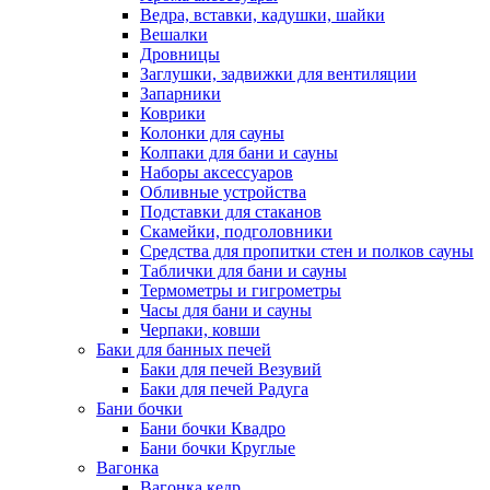
Ведра, вставки, кадушки, шайки
Вешалки
Дровницы
Заглушки, задвижки для вентиляции
Запарники
Коврики
Колонки для сауны
Колпаки для бани и сауны
Наборы аксессуаров
Обливные устройства
Подставки для стаканов
Скамейки, подголовники
Средства для пропитки стен и полков сауны
Таблички для бани и сауны
Термометры и гигрометры
Часы для бани и сауны
Черпаки, ковши
Баки для банных печей
Баки для печей Везувий
Баки для печей Радуга
Бани бочки
Бани бочки Квадро
Бани бочки Круглые
Вагонка
Вагонка кедр