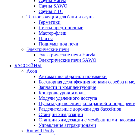
Cауны Harvia
Сауны SAWO
Сауны ИТС
Теплоизоляция для бани и сауны
Герметики
Листы предтопочные
Мастер-флеш
Плиты
Подиумы под печи
Электрические печи
Электрические печи Harvia
Электрические печи SAWO
БАССЕЙНЫ
Acon
Автоматика обратной промывки
Беcхлорная дезинфекция ионами серебра и ме
Запчасти и комплектующие
Контроль уровня воды
Модули удаленного доступа
Пульты управления фильтрацией и подогрево
Разделительные дорожки для бассейнов
Станции химдозации
Станции химдозации с мембранными насоса
Управление аттракционами
Runwill Pools