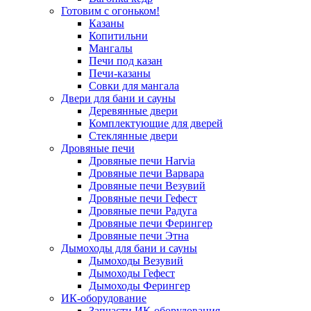
Готовим с огоньком!
Казаны
Копитильни
Мангалы
Печи под казан
Печи-казаны
Совки для мангала
Двери для бани и сауны
Деревянные двери
Комплектующие для дверей
Стеклянные двери
Дровяные печи
Дровяные печи Harvia
Дровяные печи Варвара
Дровяные печи Везувий
Дровяные печи Гефест
Дровяные печи Радуга
Дровяные печи Ферингер
Дровяные печи Этна
Дымоходы для бани и сауны
Дымоходы Везувий
Дымоходы Гефест
Дымоходы Ферингер
ИК-оборудование
Запчасти ИК-оборудования