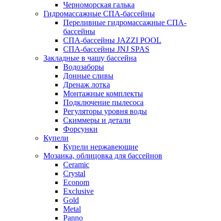
Черноморская галька
Гидромассажные СПА-бассейны
Переливные гидромассажные СПА-
бассейны
СПА-бассейны JAZZI POOL
СПА-бассейны JNJ SPAS
Закладные в чашу бассейна
Водозаборы
Донные сливы
Дренаж лотка
Монтажные комплекты
Подключение пылесоса
Регуляторы уровня воды
Скиммеры и детали
Форсунки
Купели
Купели нержавеющие
Мозаика, облицовка для бассейнов
Ceramic
Crystal
Econom
Exclusive
Gold
Metal
Panno