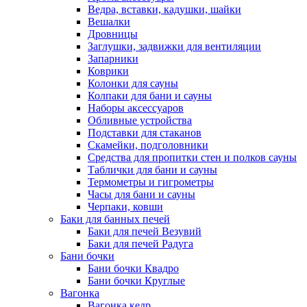
Ведра, вставки, кадушки, шайки
Вешалки
Дровницы
Заглушки, задвижки для вентиляции
Запарники
Коврики
Колонки для сауны
Колпаки для бани и сауны
Наборы аксессуаров
Обливные устройства
Подставки для стаканов
Скамейки, подголовники
Средства для пропитки стен и полков сауны
Таблички для бани и сауны
Термометры и гигрометры
Часы для бани и сауны
Черпаки, ковши
Баки для банных печей
Баки для печей Везувий
Баки для печей Радуга
Бани бочки
Бани бочки Квадро
Бани бочки Круглые
Вагонка
Вагонка кедр