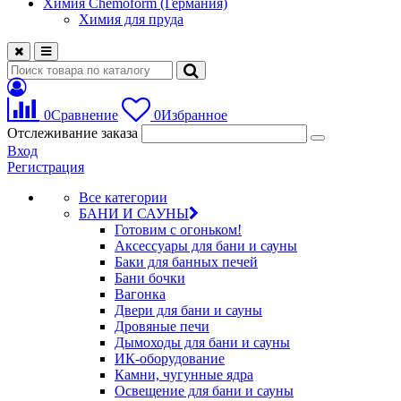
Химия Chemoform (Германия)
Химия для пруда
0
Сравнение
0
Избранное
Отслеживание заказа
Вход
Регистрация
Все категории
БАНИ И САУНЫ
Готовим с огоньком!
Аксессуары для бани и сауны
Баки для банных печей
Бани бочки
Вагонка
Двери для бани и сауны
Дровяные печи
Дымоходы для бани и сауны
ИК-оборудование
Камни, чугунные ядра
Освещение для бани и сауны