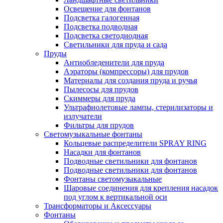
Освещение для фонтанов
Подсветка галогенная
Подсветка подводная
Подсветка светодиодная
Светильники для пруда и сада
Пруды
Антиобледенители для пруда
Аэраторы (компрессоры) для прудов
Материалы для создания пруда и ручья
Пылесосы для прудов
Скиммеры для пруда
Ультрафиолетовые лампы, стерилизаторы и
излучатели
Фильтры для прудов
Светомузыкальные фонтаны
Кольцевые распределители SPRAY RING
Насадки для фонтанов
Подводные светильники для фонтанов
Подводные светильники для фонтанов
Фонтаны светомузыкальные
Шаровые соединения для крепления насадок
под углом к вертикальной оси
Трансформаторы и Аксессуары
Фонтаны