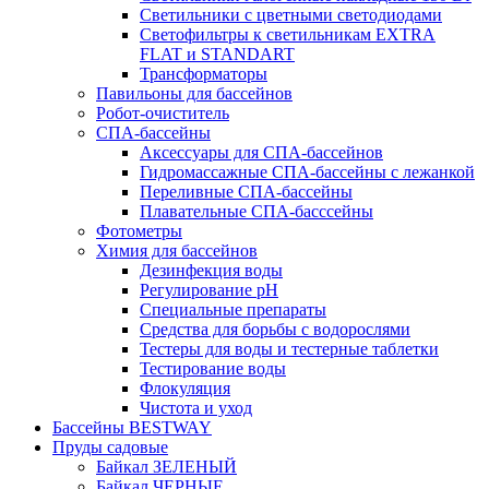
Светильники с цветными светодиодами
Светофильтры к светильникам EXTRA
FLAT и STANDART
Трансформаторы
Павильоны для бассейнов
Робот-очиститель
СПА-бассейны
Аксессуары для СПА-бассейнов
Гидромассажные СПА-бассейны с лежанкой
Переливные СПА-бассейны
Плавательные СПА-басссейны
Фотометры
Химия для бассейнов
Дезинфекция воды
Регулирование pH
Специальные препараты
Средства для борьбы с водорослями
Тестеры для воды и тестерные таблетки
Тестирование воды
Флокуляция
Чистота и уход
Бассейны BESTWAY
Пруды садовые
Байкал ЗЕЛЕНЫЙ
Байкал ЧЕРНЫЕ