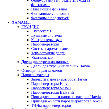
Оборудование и предметы ухода за
фонтанами
Плавающие фонтаны
Фонтанные установки
Фонтаны с подсветкой
ХАМАМЫ
ГРАНДИС
Аксессуары
Душевые системы
Контроллеры саун
Парогенераторы
Системы ароматизации
Термостойкие двери
Увлажнители
Двери для турецких парных
Двери для турецких парных Harvia
Освещение для хамамов
Парогенераторы
Запчасти парогенераторов Harvia
Парогенераторы Harvia
Парогенераторы SAWO
Парогенераторы Везувий
Принадлежности парогенераторов Harvia
Принадлежности парогенераторов SAWO
ТЭНы парогенераторов