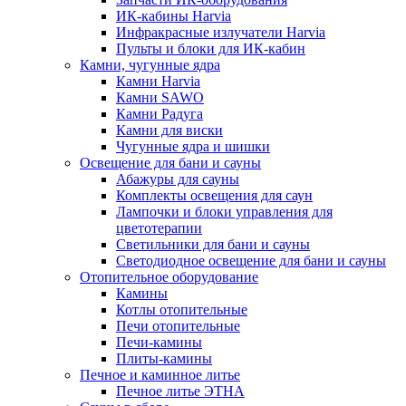
ИК-кабины Harvia
Инфракрасные излучатели Harvia
Пульты и блоки для ИК-кабин
Камни, чугунные ядра
Камни Harvia
Камни SAWO
Камни Радуга
Камни для виски
Чугунные ядра и шишки
Освещение для бани и сауны
Абажуры для сауны
Комплекты освещения для саун
Лампочки и блоки управления для
цветотерапии
Светильники для бани и сауны
Светодиодное освещение для бани и сауны
Отопительное оборудование
Камины
Котлы отопительные
Печи отопительные
Печи-камины
Плиты-камины
Печное и каминное литье
Печное литье ЭТНА