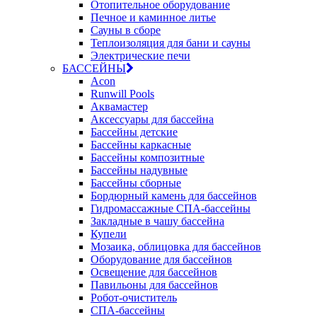
Отопительное оборудование
Печное и каминное литье
Сауны в сборе
Теплоизоляция для бани и сауны
Электрические печи
БАССЕЙНЫ
Acon
Runwill Pools
Аквамастер
Аксессуары для бассейна
Бассейны детские
Бассейны каркасные
Бассейны композитные
Бассейны надувные
Бассейны сборные
Бордюрный камень для бассейнов
Гидромассажные СПА-бассейны
Закладные в чашу бассейна
Купели
Мозаика, облицовка для бассейнов
Оборудование для бассейнов
Освещение для бассейнов
Павильоны для бассейнов
Робот-очиститель
СПА-бассейны