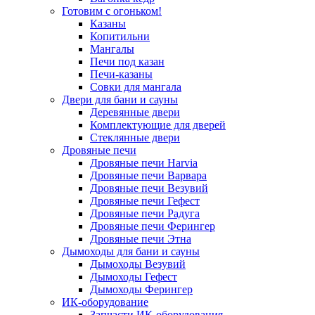
Готовим с огоньком!
Казаны
Копитильни
Мангалы
Печи под казан
Печи-казаны
Совки для мангала
Двери для бани и сауны
Деревянные двери
Комплектующие для дверей
Стеклянные двери
Дровяные печи
Дровяные печи Harvia
Дровяные печи Варвара
Дровяные печи Везувий
Дровяные печи Гефест
Дровяные печи Радуга
Дровяные печи Ферингер
Дровяные печи Этна
Дымоходы для бани и сауны
Дымоходы Везувий
Дымоходы Гефест
Дымоходы Ферингер
ИК-оборудование
Запчасти ИК-оборудования