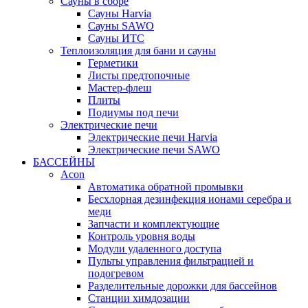
Сауны в сборе
Cауны Harvia
Сауны SAWO
Сауны ИТС
Теплоизоляция для бани и сауны
Герметики
Листы предтопочные
Мастер-флеш
Плиты
Подиумы под печи
Электрические печи
Электрические печи Harvia
Электрические печи SAWO
БАССЕЙНЫ
Acon
Автоматика обратной промывки
Беcхлорная дезинфекция ионами серебра и
меди
Запчасти и комплектующие
Контроль уровня воды
Модули удаленного доступа
Пульты управления фильтрацией и
подогревом
Разделительные дорожки для бассейнов
Станции химдозации