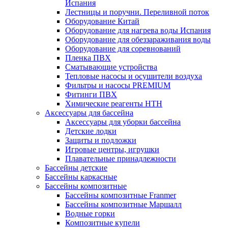
Испания
Лестницы и поручни. Переливной поток
Оборудование Китай
Оборудование для нагрева воды Испания
Оборудование для обеззараживания воды
Оборудование для соревнований
Пленка ПВХ
Сматывающие устройства
Тепловые насосы и осушители воздуха
Фильтры и насосы PREMIUM
Фитинги ПВХ
Химические реагенты HTH
Аксессуары для бассейна
Аксессуары для уборки бассейна
Детские лодки
Защиты и подложки
Игровые центры, игрушки
Плавательные принадлежности
Бассейны детские
Бассейны каркасные
Бассейны композитные
Бассейны композитные Franmer
Бассейны композитные Маршалл
Водные горки
Композитные купели