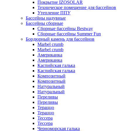
Покрытие IZOSOLAR
Техническое помещение для бассейнов
Утепление ППУ
Бассейны надувные
Бассейны сборные
Сборные бассейны Bestway
Сборные бассейны Summer Fun
Бордюрный камень для бассейнов
Marbel crumb
Marbel crumb
Американка
Американка
Каспийская галька
Каспийская галька
Композитный
Композитный
Натуральный
Натуральный
Переливы
Переливы
Тераццо
Тераццо
Тессера
Тессера
Черноморская галька