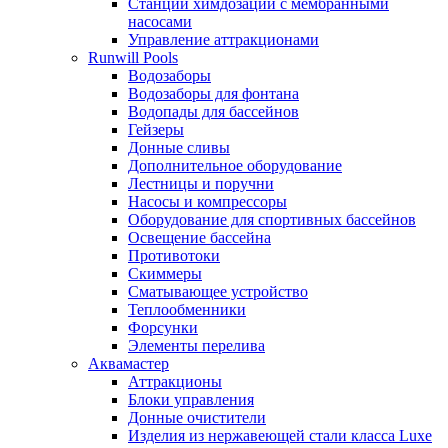
Станции химдозации с мембранными
насосами
Управление аттракционами
Runwill Pools
Водозаборы
Водозаборы для фонтана
Водопады для бассейнов
Гейзеры
Донные сливы
Дополнительное оборудование
Лестницы и поручни
Насосы и компрессоры
Оборудование для спортивных бассейнов
Освещение бассейна
Противотоки
Скиммеры
Сматывающее устройство
Теплообменники
Форсунки
Элементы перелива
Аквамастер
Аттракционы
Блоки управления
Донные очистители
Изделия из нержавеющей стали класса Luxe