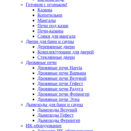
Готовим с огоньком!
Казаны
Копитильни
Мангалы
Печи под казан
Печи-казаны
Совки для мангала
Двери для бани и сауны
Деревянные двери
Комплектующие для дверей
Стеклянные двери
Дровяные печи
Дровяные печи Harvia
Дровяные печи Варвара
Дровяные печи Везувий
Дровяные печи Гефест
Дровяные печи Радуга
Дровяные печи Ферингер
Дровяные печи Этна
Дымоходы для бани и сауны
Дымоходы Везувий
Дымоходы Гефест
Дымоходы Ферингер
ИК-оборудование
Запчасти ИК-оборудования