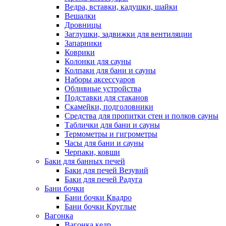
Ведра, вставки, кадушки, шайки
Вешалки
Дровницы
Заглушки, задвижки для вентиляции
Запарники
Коврики
Колонки для сауны
Колпаки для бани и сауны
Наборы аксессуаров
Обливные устройства
Подставки для стаканов
Скамейки, подголовники
Средства для пропитки стен и полков сауны
Таблички для бани и сауны
Термометры и гигрометры
Часы для бани и сауны
Черпаки, ковши
Баки для банных печей
Баки для печей Везувий
Баки для печей Радуга
Бани бочки
Бани бочки Квадро
Бани бочки Круглые
Вагонка
Вагонка кедр