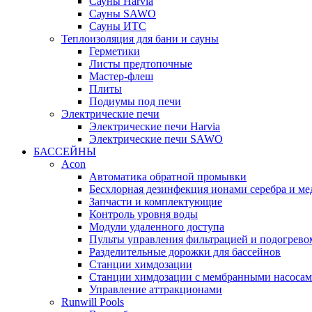
Cауны Harvia
Сауны SAWO
Сауны ИТС
Теплоизоляция для бани и сауны
Герметики
Листы предтопочные
Мастер-флеш
Плиты
Подиумы под печи
Электрические печи
Электрические печи Harvia
Электрические печи SAWO
БАССЕЙНЫ
Acon
Автоматика обратной промывки
Беcхлорная дезинфекция ионами серебра и ме
Запчасти и комплектующие
Контроль уровня воды
Модули удаленного доступа
Пульты управления фильтрацией и подогрево
Разделительные дорожки для бассейнов
Станции химдозации
Станции химдозации с мембранными насоса
Управление аттракционами
Runwill Pools