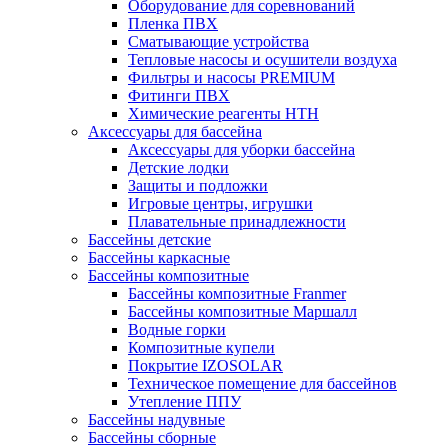
Оборудование для соревнований
Пленка ПВХ
Сматывающие устройства
Тепловые насосы и осушители воздуха
Фильтры и насосы PREMIUM
Фитинги ПВХ
Химические реагенты HTH
Аксессуары для бассейна
Аксессуары для уборки бассейна
Детские лодки
Защиты и подложки
Игровые центры, игрушки
Плавательные принадлежности
Бассейны детские
Бассейны каркасные
Бассейны композитные
Бассейны композитные Franmer
Бассейны композитные Маршалл
Водные горки
Композитные купели
Покрытие IZOSOLAR
Техническое помещение для бассейнов
Утепление ППУ
Бассейны надувные
Бассейны сборные