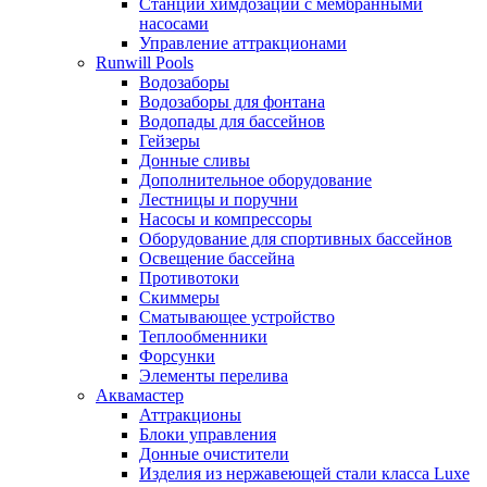
Станции химдозации с мембранными
насосами
Управление аттракционами
Runwill Pools
Водозаборы
Водозаборы для фонтана
Водопады для бассейнов
Гейзеры
Донные сливы
Дополнительное оборудование
Лестницы и поручни
Насосы и компрессоры
Оборудование для спортивных бассейнов
Освещение бассейна
Противотоки
Скиммеры
Сматывающее устройство
Теплообменники
Форсунки
Элементы перелива
Аквамастер
Аттракционы
Блоки управления
Донные очистители
Изделия из нержавеющей стали класса Luxe