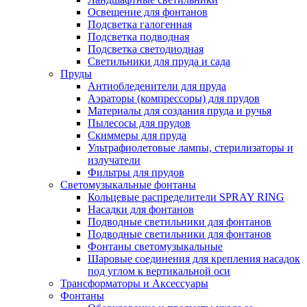
Освещение для фонтанов
Подсветка галогенная
Подсветка подводная
Подсветка светодиодная
Светильники для пруда и сада
Пруды
Антиобледенители для пруда
Аэраторы (компрессоры) для прудов
Материалы для создания пруда и ручья
Пылесосы для прудов
Скиммеры для пруда
Ультрафиолетовые лампы, стерилизаторы и
излучатели
Фильтры для прудов
Светомузыкальные фонтаны
Кольцевые распределители SPRAY RING
Насадки для фонтанов
Подводные светильники для фонтанов
Подводные светильники для фонтанов
Фонтаны светомузыкальные
Шаровые соединения для крепления насадок
под углом к вертикальной оси
Трансформаторы и Аксессуары
Фонтаны