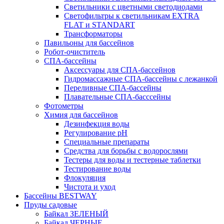
Светильники с цветными светодиодами
Светофильтры к светильникам EXTRA
FLAT и STANDART
Трансформаторы
Павильоны для бассейнов
Робот-очиститель
СПА-бассейны
Аксессуары для СПА-бассейнов
Гидромассажные СПА-бассейны с лежанкой
Переливные СПА-бассейны
Плавательные СПА-басссейны
Фотометры
Химия для бассейнов
Дезинфекция воды
Регулирование pH
Специальные препараты
Средства для борьбы с водорослями
Тестеры для воды и тестерные таблетки
Тестирование воды
Флокуляция
Чистота и уход
Бассейны BESTWAY
Пруды садовые
Байкал ЗЕЛЕНЫЙ
Байкал ЧЕРНЫЕ