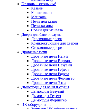
Готовим с огоньком!
Казаны
Копитильни
Мангалы
Печи под казан
Печи-казаны
Совки для мангала
Двери для бани и сауны
Деревянные двери
Комплектующие для дверей
Стеклянные двери
Дровяные печи
Дровяные печи Harvia
Дровяные печи Варвара
Дровяные печи Везувий
Дровяные печи Гефест
Дровяные печи Радуга
Дровяные печи Ферингер
Дровяные печи Этна
Дымоходы для бани и сауны
Дымоходы Везувий
Дымоходы Гефест
Дымоходы Ферингер
ИК-оборудование
Запчасти ИК-оборудования