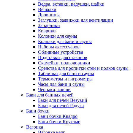
Ведра, вставки, кадушки, шайки
Вешалки
Дровницы
Заглушки, задвижки для вентиляции
Запарники
Коврики
Колонки для сауны
Колпаки для бани и сауны
Наборы аксессуаров
Обливные устройства
Подставки для стаканов
Скамейки, подголовники
Средства для пропитки стен и полков сауны
Таблички для бани и сауны
Термометры и гигрометры
Часы для бани и сауны
Черпаки, ковши
Баки для банных печей
Баки для печей Везувий
Баки для печей Радуга
Бани бочки
Бани бочки Квадро
Бани бочки Круглые
Вагонка
Вагонка кедр