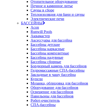
Отопительное оборудование
Печное и каминное литье
Сауны в сборе
Теплоизоляция для бани и сауны
Электрические печи
БАССЕЙНЫ
Acon
Runwill Pools
Аквамастер
Аксессуары для бассейна
Бассейны детские
Бассейны каркасные
Бассейны композитные
Бассейны надувные
Бассейны сборные
Бордюрный камень для бассейнов
Гидромассажные СПА-бассейны
Закладные в чашу бассейна
Купели
Мозаика, облицовка для бассейнов
Оборудование для бассейнов
Освещение для бассейнов
Павильоны для бассейнов
Робот-очиститель
СПА-бассейны