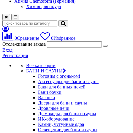
Химия Chemoform (Германия)
Химия для пруда
0
Сравнение
0
Избранное
Отслеживание заказа
Вход
Регистрация
Все категории
БАНИ И САУНЫ
Готовим с огоньком!
Аксессуары для бани и сауны
Баки для банных печей
Бани бочки
Вагонка
Двери для бани и сауны
Дровяные печи
Дымоходы для бани и сауны
ИК-оборудование
Камни, чугунные ядра
Освещение для бани и сауны