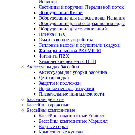
Испания
Лестницы и поручни. Переливной поток
Оборудование Китай
Оборудование для нагрева воды Испания
Оборудование для обеззараживания воды
Оборудование для соревнований
Пленка ПВХ
Сматывающие устройства
Тепловые насосы и осушители воздуха
Фильтры и насосы PREMIUM
Фитинги ПВХ
Химические реагенты HTH
Аксессуары для бассейна
Аксессуары для уборки бассейна
Детские лодки
Защиты и подложки
Игровые центры, игрушки
Плавательные принадлежности
Бассейны детские
Бассейны каркасные
Бассейны композитные
Бассейны композитные Franmer
Бассейны композитные Маршалл
Водные горки
Композитные купели