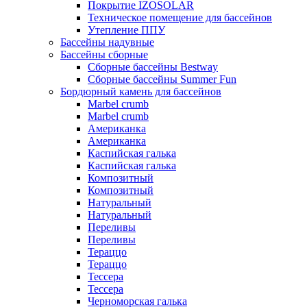
Покрытие IZOSOLAR
Техническое помещение для бассейнов
Утепление ППУ
Бассейны надувные
Бассейны сборные
Сборные бассейны Bestway
Сборные бассейны Summer Fun
Бордюрный камень для бассейнов
Marbel crumb
Marbel crumb
Американка
Американка
Каспийская галька
Каспийская галька
Композитный
Композитный
Натуральный
Натуральный
Переливы
Переливы
Тераццо
Тераццо
Тессера
Тессера
Черноморская галька