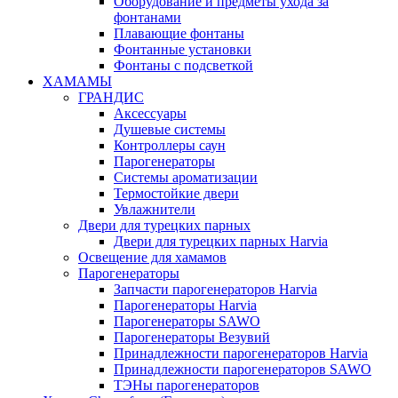
Оборудование и предметы ухода за
фонтанами
Плавающие фонтаны
Фонтанные установки
Фонтаны с подсветкой
ХАМАМЫ
ГРАНДИС
Аксессуары
Душевые системы
Контроллеры саун
Парогенераторы
Системы ароматизации
Термостойкие двери
Увлажнители
Двери для турецких парных
Двери для турецких парных Harvia
Освещение для хамамов
Парогенераторы
Запчасти парогенераторов Harvia
Парогенераторы Harvia
Парогенераторы SAWO
Парогенераторы Везувий
Принадлежности парогенераторов Harvia
Принадлежности парогенераторов SAWO
ТЭНы парогенераторов