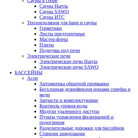
Сауны в сборе
Cауны Harvia
Сауны SAWO
Сауны ИТС
Теплоизоляция для бани и сауны
Герметики
Листы предтопочные
Мастер-флеш
Плиты
Подиумы под печи
Электрические печи
Электрические печи Harvia
Электрические печи SAWO
БАССЕЙНЫ
Acon
Автоматика обратной промывки
Беcхлорная дезинфекция ионами серебра и
меди
Запчасти и комплектующие
Контроль уровня воды
Модули удаленного доступа
Пульты управления фильтрацией и
подогревом
Разделительные дорожки для бассейнов
Станции химдозации