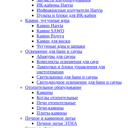
ИК-кабины Harvia
Инфракрасные излучатели Harvia
Пульты и блоки для ИК-кабин
Камни, чугунные ядра
Камни Harvia
Камни SAWO
Камни Радуга
Камни для виски
Чугунные ядра и шишки
Освещение для бани и сауны
Абажуры для сауны
Комплекты освещения для саун
Лампочки и блоки управления для
цветотерапии
Светильники для бани и сауны
Светодиодное освещение для бани и сауны
Отопительное оборудование
Камины
Котлы отопительные
Печи отопительные
Печи-камины
Плиты-камины
Печное и каминное литье
Печное литье ЭТНА