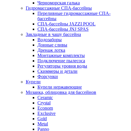
Черноморская галька
Гидромассажные СПА-бассейны
Переливные гидромассажные СПА-
бассейны
СПА-бассейны JAZZI POOL
СПА-бассейны JNJ SPAS
Закладные в чашу бассейна
Водозаборы
Донные сливы
Дренаж лотка
Монтажные комплекты
Подключение пылесоса
Регуляторы уровня воды
Скиммеры и детали
Форсунки
Купели
Купели нержавеющие
Мозаика, облицовка для бассейнов
Ceramic
Crystal
Econom
Exclusive
Gold
Metal
Panno