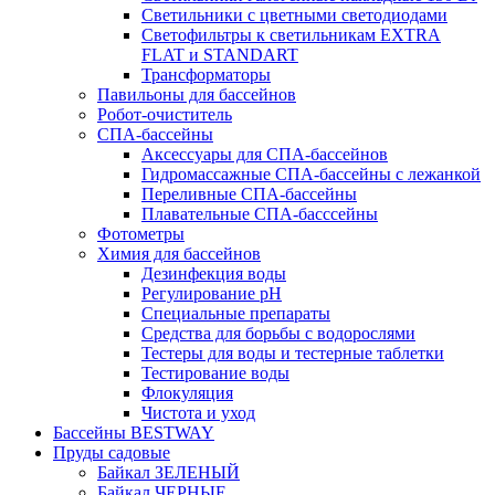
Светильники с цветными светодиодами
Светофильтры к светильникам EXTRA
FLAT и STANDART
Трансформаторы
Павильоны для бассейнов
Робот-очиститель
СПА-бассейны
Аксессуары для СПА-бассейнов
Гидромассажные СПА-бассейны с лежанкой
Переливные СПА-бассейны
Плавательные СПА-басссейны
Фотометры
Химия для бассейнов
Дезинфекция воды
Регулирование pH
Специальные препараты
Средства для борьбы с водорослями
Тестеры для воды и тестерные таблетки
Тестирование воды
Флокуляция
Чистота и уход
Бассейны BESTWAY
Пруды садовые
Байкал ЗЕЛЕНЫЙ
Байкал ЧЕРНЫЕ