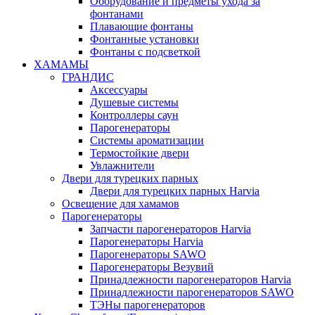
Оборудование и предметы ухода за
фонтанами
Плавающие фонтаны
Фонтанные установки
Фонтаны с подсветкой
ХАМАМЫ
ГРАНДИС
Аксессуары
Душевые системы
Контроллеры саун
Парогенераторы
Системы ароматизации
Термостойкие двери
Увлажнители
Двери для турецких парных
Двери для турецких парных Harvia
Освещение для хамамов
Парогенераторы
Запчасти парогенераторов Harvia
Парогенераторы Harvia
Парогенераторы SAWO
Парогенераторы Везувий
Принадлежности парогенераторов Harvia
Принадлежности парогенераторов SAWO
ТЭНы парогенераторов