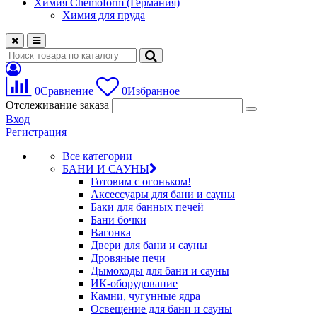
Химия Chemoform (Германия)
Химия для пруда
0
Сравнение
0
Избранное
Отслеживание заказа
Вход
Регистрация
Все категории
БАНИ И САУНЫ
Готовим с огоньком!
Аксессуары для бани и сауны
Баки для банных печей
Бани бочки
Вагонка
Двери для бани и сауны
Дровяные печи
Дымоходы для бани и сауны
ИК-оборудование
Камни, чугунные ядра
Освещение для бани и сауны