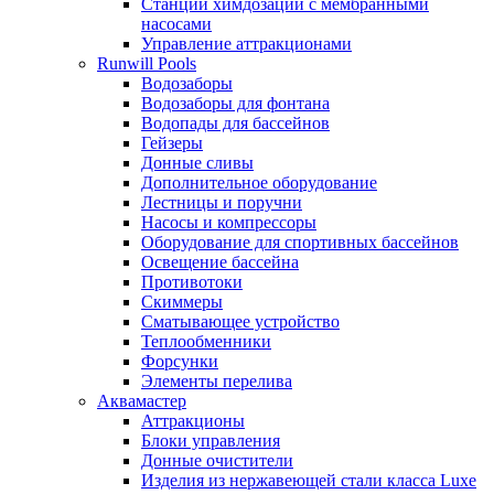
Станции химдозации с мембранными
насосами
Управление аттракционами
Runwill Pools
Водозаборы
Водозаборы для фонтана
Водопады для бассейнов
Гейзеры
Донные сливы
Дополнительное оборудование
Лестницы и поручни
Насосы и компрессоры
Оборудование для спортивных бассейнов
Освещение бассейна
Противотоки
Скиммеры
Сматывающее устройство
Теплообменники
Форсунки
Элементы перелива
Аквамастер
Аттракционы
Блоки управления
Донные очистители
Изделия из нержавеющей стали класса Luxe