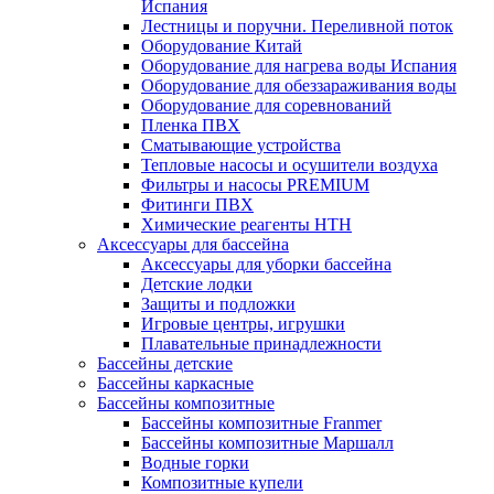
Испания
Лестницы и поручни. Переливной поток
Оборудование Китай
Оборудование для нагрева воды Испания
Оборудование для обеззараживания воды
Оборудование для соревнований
Пленка ПВХ
Сматывающие устройства
Тепловые насосы и осушители воздуха
Фильтры и насосы PREMIUM
Фитинги ПВХ
Химические реагенты HTH
Аксессуары для бассейна
Аксессуары для уборки бассейна
Детские лодки
Защиты и подложки
Игровые центры, игрушки
Плавательные принадлежности
Бассейны детские
Бассейны каркасные
Бассейны композитные
Бассейны композитные Franmer
Бассейны композитные Маршалл
Водные горки
Композитные купели