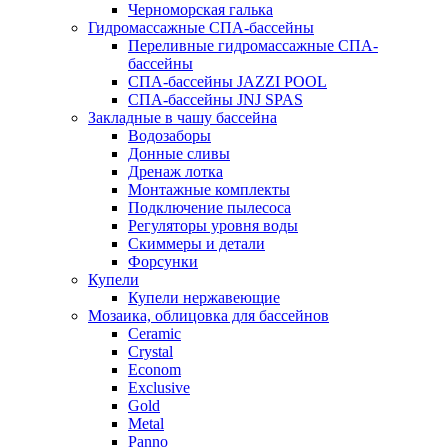
Черноморская галька
Гидромассажные СПА-бассейны
Переливные гидромассажные СПА-
бассейны
СПА-бассейны JAZZI POOL
СПА-бассейны JNJ SPAS
Закладные в чашу бассейна
Водозаборы
Донные сливы
Дренаж лотка
Монтажные комплекты
Подключение пылесоса
Регуляторы уровня воды
Скиммеры и детали
Форсунки
Купели
Купели нержавеющие
Мозаика, облицовка для бассейнов
Ceramic
Crystal
Econom
Exclusive
Gold
Metal
Panno