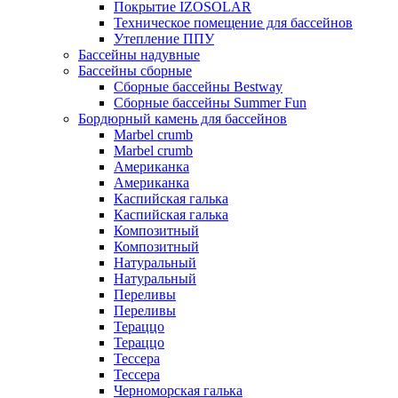
Покрытие IZOSOLAR
Техническое помещение для бассейнов
Утепление ППУ
Бассейны надувные
Бассейны сборные
Сборные бассейны Bestway
Сборные бассейны Summer Fun
Бордюрный камень для бассейнов
Marbel crumb
Marbel crumb
Американка
Американка
Каспийская галька
Каспийская галька
Композитный
Композитный
Натуральный
Натуральный
Переливы
Переливы
Тераццо
Тераццо
Тессера
Тессера
Черноморская галька