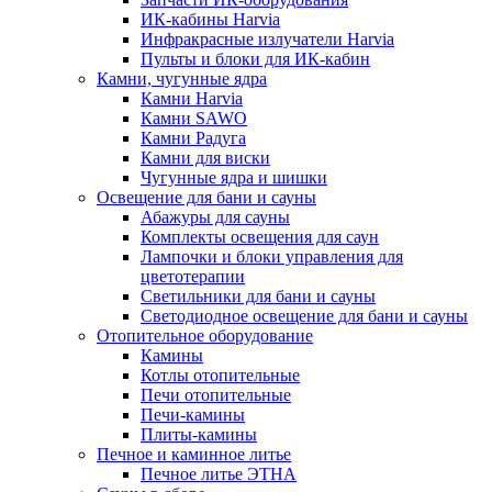
ИК-кабины Harvia
Инфракрасные излучатели Harvia
Пульты и блоки для ИК-кабин
Камни, чугунные ядра
Камни Harvia
Камни SAWO
Камни Радуга
Камни для виски
Чугунные ядра и шишки
Освещение для бани и сауны
Абажуры для сауны
Комплекты освещения для саун
Лампочки и блоки управления для
цветотерапии
Светильники для бани и сауны
Светодиодное освещение для бани и сауны
Отопительное оборудование
Камины
Котлы отопительные
Печи отопительные
Печи-камины
Плиты-камины
Печное и каминное литье
Печное литье ЭТНА