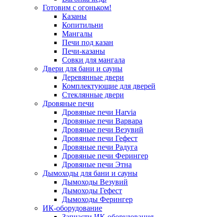
Готовим с огоньком!
Казаны
Копитильни
Мангалы
Печи под казан
Печи-казаны
Совки для мангала
Двери для бани и сауны
Деревянные двери
Комплектующие для дверей
Стеклянные двери
Дровяные печи
Дровяные печи Harvia
Дровяные печи Варвара
Дровяные печи Везувий
Дровяные печи Гефест
Дровяные печи Радуга
Дровяные печи Ферингер
Дровяные печи Этна
Дымоходы для бани и сауны
Дымоходы Везувий
Дымоходы Гефест
Дымоходы Ферингер
ИК-оборудование
Запчасти ИК-оборудования