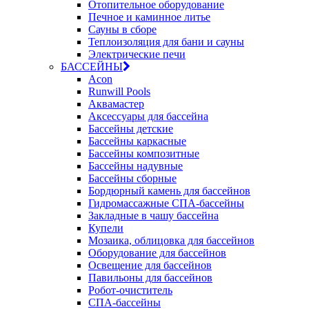
Отопительное оборудование
Печное и каминное литье
Сауны в сборе
Теплоизоляция для бани и сауны
Электрические печи
БАССЕЙНЫ
Acon
Runwill Pools
Аквамастер
Аксессуары для бассейна
Бассейны детские
Бассейны каркасные
Бассейны композитные
Бассейны надувные
Бассейны сборные
Бордюрный камень для бассейнов
Гидромассажные СПА-бассейны
Закладные в чашу бассейна
Купели
Мозаика, облицовка для бассейнов
Оборудование для бассейнов
Освещение для бассейнов
Павильоны для бассейнов
Робот-очиститель
СПА-бассейны