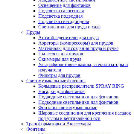
Освещение для фонтанов
Подсветка галогенная
Подсветка подводная
Подсветка светодиодная
Светильники для пруда и сада
Пруды
Антиобледенители для пруда
Аэраторы (компрессоры) для прудов
Материалы для создания пруда и ручья
Пылесосы для прудов
Скиммеры для пруда
Ультрафиолетовые лампы, стерилизаторы и
излучатели
Фильтры для прудов
Светомузыкальные фонтаны
Кольцевые распределители SPRAY RING
Насадки для фонтанов
Подводные светильники для фонтанов
Подводные светильники для фонтанов
Фонтаны светомузыкальные
Шаровые соединения для крепления насадок
под углом к вертикальной оси
Трансформаторы и Аксессуары
Фонтаны