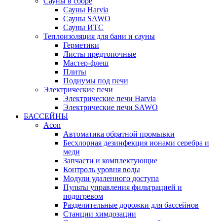
Сауны в сборе
Cауны Harvia
Сауны SAWO
Сауны ИТС
Теплоизоляция для бани и сауны
Герметики
Листы предтопочные
Мастер-флеш
Плиты
Подиумы под печи
Электрические печи
Электрические печи Harvia
Электрические печи SAWO
БАССЕЙНЫ
Acon
Автоматика обратной промывки
Беcхлорная дезинфекция ионами серебра и
меди
Запчасти и комплектующие
Контроль уровня воды
Модули удаленного доступа
Пульты управления фильтрацией и
подогревом
Разделительные дорожки для бассейнов
Станции химдозации