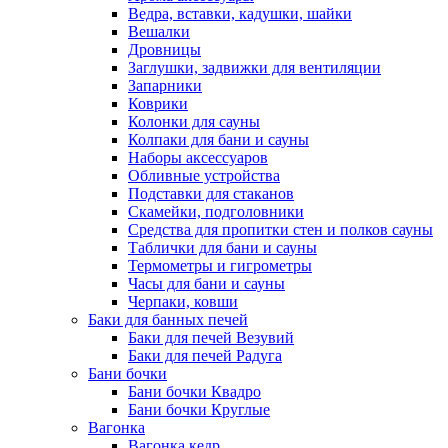
Ведра, вставки, кадушки, шайки
Вешалки
Дровницы
Заглушки, задвижки для вентиляции
Запарники
Коврики
Колонки для сауны
Колпаки для бани и сауны
Наборы аксессуаров
Обливные устройства
Подставки для стаканов
Скамейки, подголовники
Средства для пропитки стен и полков сауны
Таблички для бани и сауны
Термометры и гигрометры
Часы для бани и сауны
Черпаки, ковши
Баки для банных печей
Баки для печей Везувий
Баки для печей Радуга
Бани бочки
Бани бочки Квадро
Бани бочки Круглые
Вагонка
Вагонка кедр