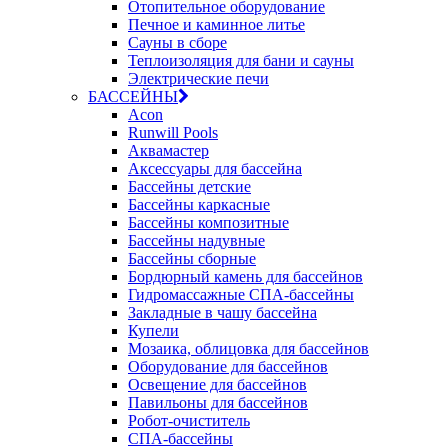
Отопительное оборудование
Печное и каминное литье
Сауны в сборе
Теплоизоляция для бани и сауны
Электрические печи
БАССЕЙНЫ
Acon
Runwill Pools
Аквамастер
Аксессуары для бассейна
Бассейны детские
Бассейны каркасные
Бассейны композитные
Бассейны надувные
Бассейны сборные
Бордюрный камень для бассейнов
Гидромассажные СПА-бассейны
Закладные в чашу бассейна
Купели
Мозаика, облицовка для бассейнов
Оборудование для бассейнов
Освещение для бассейнов
Павильоны для бассейнов
Робот-очиститель
СПА-бассейны