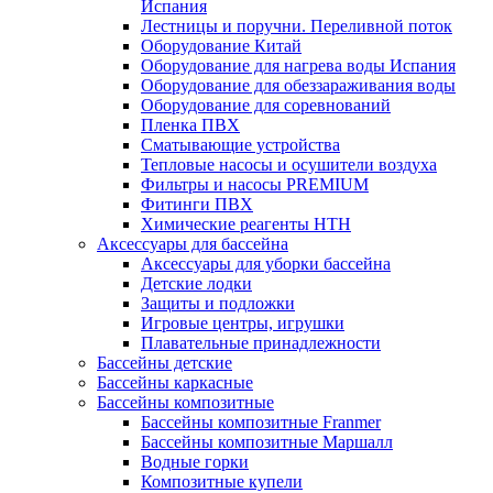
Испания
Лестницы и поручни. Переливной поток
Оборудование Китай
Оборудование для нагрева воды Испания
Оборудование для обеззараживания воды
Оборудование для соревнований
Пленка ПВХ
Сматывающие устройства
Тепловые насосы и осушители воздуха
Фильтры и насосы PREMIUM
Фитинги ПВХ
Химические реагенты HTH
Аксессуары для бассейна
Аксессуары для уборки бассейна
Детские лодки
Защиты и подложки
Игровые центры, игрушки
Плавательные принадлежности
Бассейны детские
Бассейны каркасные
Бассейны композитные
Бассейны композитные Franmer
Бассейны композитные Маршалл
Водные горки
Композитные купели