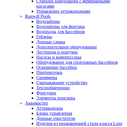
Станции химдозации с мембранными
насосами
Управление аттракционами
Runwill Pools
Водозаборы
Водозаборы для фонтана
Водопады для бассейнов
Гейзеры
Донные сливы
Дополнительное оборудование
Лестницы и поручни
Насосы и компрессоры
Оборудование для спортивных бассейнов
Освещение бассейна
Противотоки
Скиммеры
Сматывающее устройство
Теплообменники
Форсунки
Элементы перелива
Аквамастер
Аттракционы
Блоки управления
Донные очистители
Изделия из нержавеющей стали класса Luxe