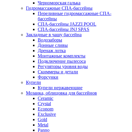
Черноморская галька
Гидромассажные СПА-бассейны
Переливные гидромассажные СПА-
бассейны
СПА-бассейны JAZZI POOL
СПА-бассейны JNJ SPAS
Закладные в чашу бассейна
Водозаборы
Донные сливы
Дренаж лотка
Монтажные комплекты
Подключение пылесоса
Регуляторы уровня воды
Скиммеры и детали
Форсунки
Купели
Купели нержавеющие
Мозаика, облицовка для бассейнов
Ceramic
Crystal
Econom
Exclusive
Gold
Metal
Panno