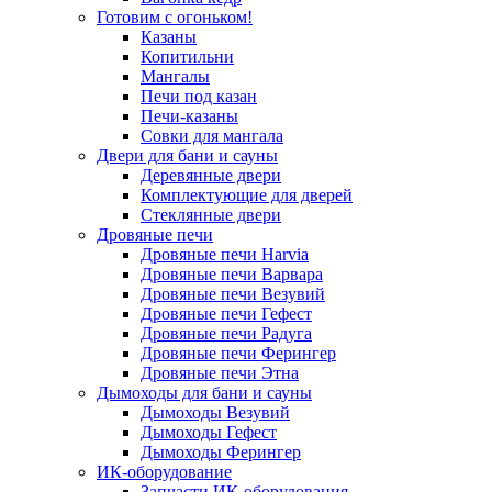
Готовим с огоньком!
Казаны
Копитильни
Мангалы
Печи под казан
Печи-казаны
Совки для мангала
Двери для бани и сауны
Деревянные двери
Комплектующие для дверей
Стеклянные двери
Дровяные печи
Дровяные печи Harvia
Дровяные печи Варвара
Дровяные печи Везувий
Дровяные печи Гефест
Дровяные печи Радуга
Дровяные печи Ферингер
Дровяные печи Этна
Дымоходы для бани и сауны
Дымоходы Везувий
Дымоходы Гефест
Дымоходы Ферингер
ИК-оборудование
Запчасти ИК-оборудования