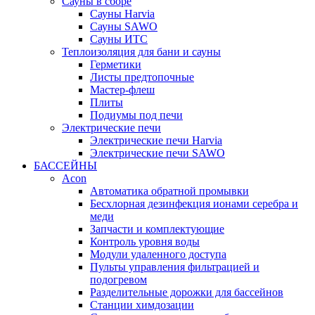
Сауны в сборе
Cауны Harvia
Сауны SAWO
Сауны ИТС
Теплоизоляция для бани и сауны
Герметики
Листы предтопочные
Мастер-флеш
Плиты
Подиумы под печи
Электрические печи
Электрические печи Harvia
Электрические печи SAWO
БАССЕЙНЫ
Acon
Автоматика обратной промывки
Беcхлорная дезинфекция ионами серебра и
меди
Запчасти и комплектующие
Контроль уровня воды
Модули удаленного доступа
Пульты управления фильтрацией и
подогревом
Разделительные дорожки для бассейнов
Станции химдозации