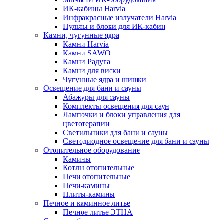
ИК-кабины Harvia
Инфракрасные излучатели Harvia
Пульты и блоки для ИК-кабин
Камни, чугунные ядра
Камни Harvia
Камни SAWO
Камни Радуга
Камни для виски
Чугунные ядра и шишки
Освещение для бани и сауны
Абажуры для сауны
Комплекты освещения для саун
Лампочки и блоки управления для
цветотерапии
Светильники для бани и сауны
Светодиодное освещение для бани и сауны
Отопительное оборудование
Камины
Котлы отопительные
Печи отопительные
Печи-камины
Плиты-камины
Печное и каминное литье
Печное литье ЭТНА