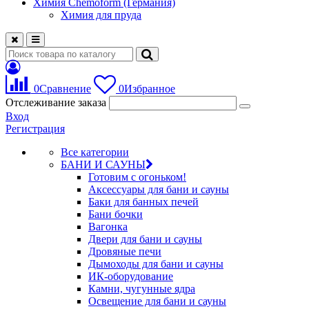
Химия Chemoform (Германия)
Химия для пруда
0
Сравнение
0
Избранное
Отслеживание заказа
Вход
Регистрация
Все категории
БАНИ И САУНЫ
Готовим с огоньком!
Аксессуары для бани и сауны
Баки для банных печей
Бани бочки
Вагонка
Двери для бани и сауны
Дровяные печи
Дымоходы для бани и сауны
ИК-оборудование
Камни, чугунные ядра
Освещение для бани и сауны