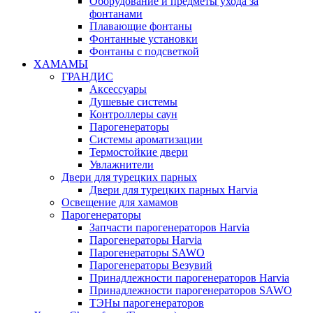
Оборудование и предметы ухода за
фонтанами
Плавающие фонтаны
Фонтанные установки
Фонтаны с подсветкой
ХАМАМЫ
ГРАНДИС
Аксессуары
Душевые системы
Контроллеры саун
Парогенераторы
Системы ароматизации
Термостойкие двери
Увлажнители
Двери для турецких парных
Двери для турецких парных Harvia
Освещение для хамамов
Парогенераторы
Запчасти парогенераторов Harvia
Парогенераторы Harvia
Парогенераторы SAWO
Парогенераторы Везувий
Принадлежности парогенераторов Harvia
Принадлежности парогенераторов SAWO
ТЭНы парогенераторов