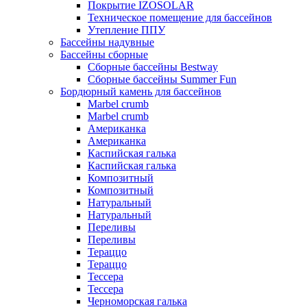
Покрытие IZOSOLAR
Техническое помещение для бассейнов
Утепление ППУ
Бассейны надувные
Бассейны сборные
Сборные бассейны Bestway
Сборные бассейны Summer Fun
Бордюрный камень для бассейнов
Marbel crumb
Marbel crumb
Американка
Американка
Каспийская галька
Каспийская галька
Композитный
Композитный
Натуральный
Натуральный
Переливы
Переливы
Тераццо
Тераццо
Тессера
Тессера
Черноморская галька