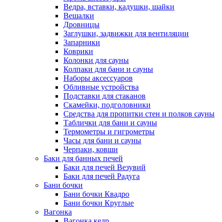
Ведра, вставки, кадушки, шайки
Вешалки
Дровницы
Заглушки, задвижки для вентиляции
Запарники
Коврики
Колонки для сауны
Колпаки для бани и сауны
Наборы аксессуаров
Обливные устройства
Подставки для стаканов
Скамейки, подголовники
Средства для пропитки стен и полков сауны
Таблички для бани и сауны
Термометры и гигрометры
Часы для бани и сауны
Черпаки, ковши
Баки для банных печей
Баки для печей Везувий
Баки для печей Радуга
Бани бочки
Бани бочки Квадро
Бани бочки Круглые
Вагонка
Вагонка кедр