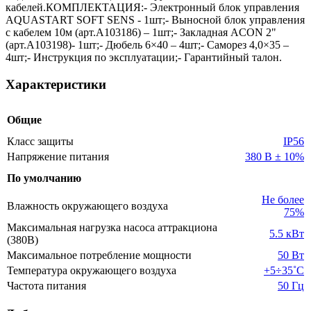
кабелей.КОМПЛЕКТАЦИЯ:- Электронный блок управления
AQUASTART SOFT SENS - 1шт;- Выносной блок управления
с кабелем 10м (арт.A103186) – 1шт;- Закладная ACON 2"
(арт.A103198)- 1шт;- Дюбель 6×40 – 4шт;- Саморез 4,0×35 –
4шт;- Инструкция по эксплуатации;- Гарантийный талон.
Характеристики
Общие
Класс защиты
IP56
Напряжение питания
380 В ± 10%
По умолчанию
Не более
Влажность окружающего воздуха
75%
Максимальная нагрузка насоса аттракциона
5.5 кВт
(380В)
Максимальное потребление мощности
50 Вт
Температура окружающего воздуха
+5÷35˚С
Частота питания
50 Гц