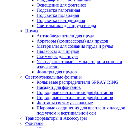
Освещение для фонтанов
Подсветка галогенная
Подсветка подводная
Подсветка светодиодная
Светильники для пруда и сада
Пруды
Антиобледенители для пруда
Аэраторы (компрессоры) для прудов
Материалы для создания пруда и ручья
Пылесосы для прудов
Скиммеры для пруда
Ультрафиолетовые лампы, стерилизаторы и
излучатели
Фильтры для прудов
Светомузыкальные фонтаны
Кольцевые распределители SPRAY RING
Насадки для фонтанов
Подводные светильники для фонтанов
Подводные светильники для фонтанов
Фонтаны светомузыкальные
Шаровые соединения для крепления насадок
под углом к вертикальной оси
Трансформаторы и Аксессуары
Фонтаны