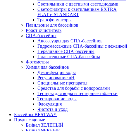
Светильники с цветными светодиодами
Светофильтры к светильникам EXTRA
FLAT и STANDART
Трансформаторы
Павильоны для бассейнов
Робот-очиститель
СПА-бассейны
Аксессуары для СПА-бассейнов
Гидромассажные СПА-бассейны с лежанкой
Переливные СПА-бассейны
Плавательные СПА-басссейны
Фотометры
Химия для бассейнов
Дезинфекция воды
Регулирование pH
Специальные препараты
Средства для борьбы с водорослями
Тестеры для воды и тестерные таблетки
Тестирование воды
Флокуляция
Чистота и уход
Бассейны BESTWAY
Пруды садовые
Байкал ЗЕЛЕНЫЙ
Байкал ЧЕРНЫЕ