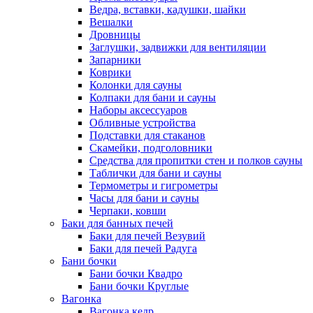
Ведра, вставки, кадушки, шайки
Вешалки
Дровницы
Заглушки, задвижки для вентиляции
Запарники
Коврики
Колонки для сауны
Колпаки для бани и сауны
Наборы аксессуаров
Обливные устройства
Подставки для стаканов
Скамейки, подголовники
Средства для пропитки стен и полков сауны
Таблички для бани и сауны
Термометры и гигрометры
Часы для бани и сауны
Черпаки, ковши
Баки для банных печей
Баки для печей Везувий
Баки для печей Радуга
Бани бочки
Бани бочки Квадро
Бани бочки Круглые
Вагонка
Вагонка кедр