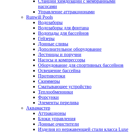
Станции химдозации с мембранными
насосами
Управление аттракционами
Runwill Pools
Водозаборы
Водозаборы для фонтана
Водопады для бассейнов
Гейзеры
Донные сливы
Дополнительное оборудование
Лестницы и поручни
Насосы и компрессоры
Оборудование для спортивных бассейнов
Освещение бассейна
Противотоки
Скиммеры
Сматывающее устройство
Теплообменники
Форсунки
Элементы перелива
Аквамастер
Аттракционы
Блоки управления
Донные очистители
Изделия из нержавеющей стали класса Luxe