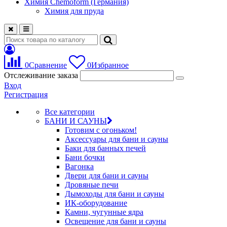
Химия Chemoform (Германия)
Химия для пруда
0
Сравнение
0
Избранное
Отслеживание заказа
Вход
Регистрация
Все категории
БАНИ И САУНЫ
Готовим с огоньком!
Аксессуары для бани и сауны
Баки для банных печей
Бани бочки
Вагонка
Двери для бани и сауны
Дровяные печи
Дымоходы для бани и сауны
ИК-оборудование
Камни, чугунные ядра
Освещение для бани и сауны