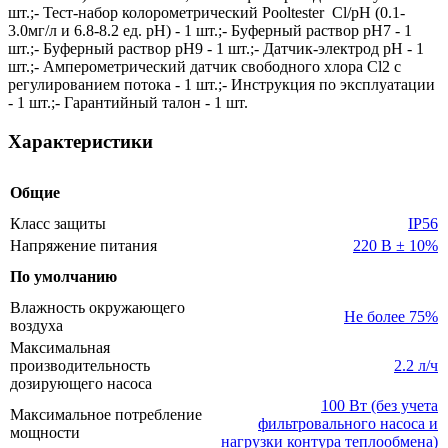
шт.;- Тест-набор колорометрический Pooltester Cl/pH (0.1-
3.0мг/л и 6.8-8.2 ед. pH) - 1 шт.;- Буферный раствор рН7 - 1
шт.;- Буферный раствор рН9 - 1 шт.;- Датчик-электрод pH - 1
шт.;- Амперометрический датчик свободного хлора Cl2 с
регулированием потока - 1 шт.;- Инструкция по эксплуатации
- 1 шт.;- Гарантийный талон - 1 шт.
Характеристики
Общие
Класс защиты
IP56
Напряжение питания
220 В ± 10%
По умолчанию
Влажность окружающего
Не более 75%
воздуха
Максимальная
производительность
2.2 л/ч
дозирующего насоса
100 Вт (без учета
Максимальное потребление
фильтровального насоса и
мощности
нагрузки контура теплообмена)