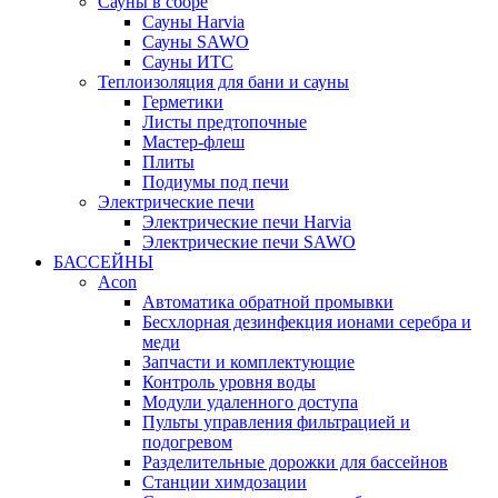
Сауны в сборе
Cауны Harvia
Сауны SAWO
Сауны ИТС
Теплоизоляция для бани и сауны
Герметики
Листы предтопочные
Мастер-флеш
Плиты
Подиумы под печи
Электрические печи
Электрические печи Harvia
Электрические печи SAWO
БАССЕЙНЫ
Acon
Автоматика обратной промывки
Беcхлорная дезинфекция ионами серебра и
меди
Запчасти и комплектующие
Контроль уровня воды
Модули удаленного доступа
Пульты управления фильтрацией и
подогревом
Разделительные дорожки для бассейнов
Станции химдозации