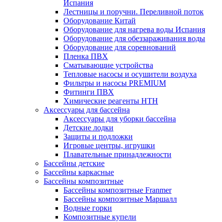
Испания
Лестницы и поручни. Переливной поток
Оборудование Китай
Оборудование для нагрева воды Испания
Оборудование для обеззараживания воды
Оборудование для соревнований
Пленка ПВХ
Сматывающие устройства
Тепловые насосы и осушители воздуха
Фильтры и насосы PREMIUM
Фитинги ПВХ
Химические реагенты HTH
Аксессуары для бассейна
Аксессуары для уборки бассейна
Детские лодки
Защиты и подложки
Игровые центры, игрушки
Плавательные принадлежности
Бассейны детские
Бассейны каркасные
Бассейны композитные
Бассейны композитные Franmer
Бассейны композитные Маршалл
Водные горки
Композитные купели