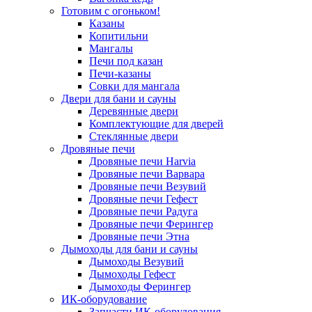
Готовим с огоньком!
Казаны
Копитильни
Мангалы
Печи под казан
Печи-казаны
Совки для мангала
Двери для бани и сауны
Деревянные двери
Комплектующие для дверей
Стеклянные двери
Дровяные печи
Дровяные печи Harvia
Дровяные печи Варвара
Дровяные печи Везувий
Дровяные печи Гефест
Дровяные печи Радуга
Дровяные печи Ферингер
Дровяные печи Этна
Дымоходы для бани и сауны
Дымоходы Везувий
Дымоходы Гефест
Дымоходы Ферингер
ИК-оборудование
Запчасти ИК-оборудования