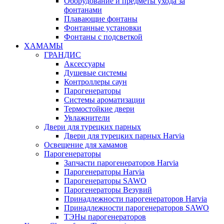
Оборудование и предметы ухода за
фонтанами
Плавающие фонтаны
Фонтанные установки
Фонтаны с подсветкой
ХАМАМЫ
ГРАНДИС
Аксессуары
Душевые системы
Контроллеры саун
Парогенераторы
Системы ароматизации
Термостойкие двери
Увлажнители
Двери для турецких парных
Двери для турецких парных Harvia
Освещение для хамамов
Парогенераторы
Запчасти парогенераторов Harvia
Парогенераторы Harvia
Парогенераторы SAWO
Парогенераторы Везувий
Принадлежности парогенераторов Harvia
Принадлежности парогенераторов SAWO
ТЭНы парогенераторов