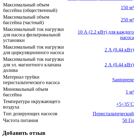
Максимальный объем
150 м³
бассейна (общественный)
Максимальный объем
250 м³
бассейна (частный)
Максимальный ток нагрузки
10 А (2.2 кВт) для каждого
для насоса фильтровальной
насоса
установки
Максимальный ток нагрузки
2 А (0.44 кВт)
для циркуляционного насоса
Максимальный ток нагрузки
для эл. магнитного клапана
2 А (0.44 кВт)
долива
Материал трубки
Santoprene
перистальтического насоса
Минимальный объем
1 м³
бассейна
Температура окружающего
+5÷35˚С
воздуха
Тип дозирующих насосов
Перистальтический
Частота питания
50 Гц
Добавить отзыв