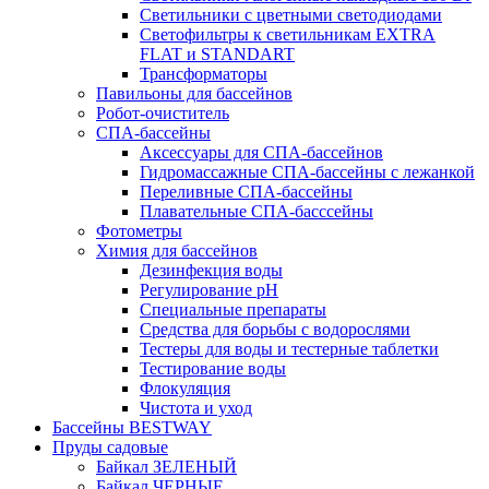
Светильники с цветными светодиодами
Светофильтры к светильникам EXTRA
FLAT и STANDART
Трансформаторы
Павильоны для бассейнов
Робот-очиститель
СПА-бассейны
Аксессуары для СПА-бассейнов
Гидромассажные СПА-бассейны с лежанкой
Переливные СПА-бассейны
Плавательные СПА-басссейны
Фотометры
Химия для бассейнов
Дезинфекция воды
Регулирование pH
Специальные препараты
Средства для борьбы с водорослями
Тестеры для воды и тестерные таблетки
Тестирование воды
Флокуляция
Чистота и уход
Бассейны BESTWAY
Пруды садовые
Байкал ЗЕЛЕНЫЙ
Байкал ЧЕРНЫЕ