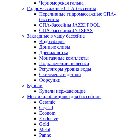
Черноморская галька
Гидромассажные СПА-бассейны
Переливные гидромассажные СПА-
бассейны
СПА-бассейны JAZZI POOL
СПА-бассейны JNJ SPAS
Закладные в чашу бассейна
Водозаборы
Донные сливы
Дренаж лотка
Монтажные комплекты
Подключение пылесоса
Регуляторы уровня воды
Скиммеры и детали
Форсунки
Купели
Купели нержавеющие
Мозаика, облицовка для бассейнов
Ceramic
Crystal
Econom
Exclusive
Gold
Metal
Panno