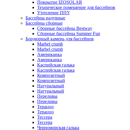
Покрытие IZOSOLAR
Техническое помещение для бассейнов
Утепление ППУ
Бассейны надувные
Бассейны сборные
Сборные бассейны Bestway
Сборные бассейны Summer Fun
Бордюрный камень для бассейнов
Marbel crumb
Marbel crumb
Американка
Американка
Каспийская галька
Каспийская галька
Композитный
Композитный
Натуральный
Натуральный
Переливы
Переливы
Тераццо
Тераццо
Тессера
Тессера
Черноморская галька