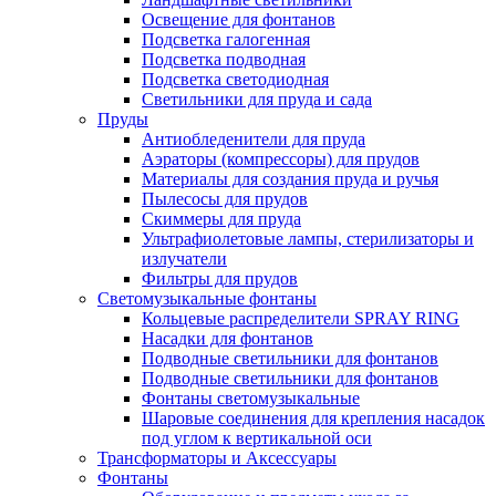
Освещение для фонтанов
Подсветка галогенная
Подсветка подводная
Подсветка светодиодная
Светильники для пруда и сада
Пруды
Антиобледенители для пруда
Аэраторы (компрессоры) для прудов
Материалы для создания пруда и ручья
Пылесосы для прудов
Скиммеры для пруда
Ультрафиолетовые лампы, стерилизаторы и
излучатели
Фильтры для прудов
Светомузыкальные фонтаны
Кольцевые распределители SPRAY RING
Насадки для фонтанов
Подводные светильники для фонтанов
Подводные светильники для фонтанов
Фонтаны светомузыкальные
Шаровые соединения для крепления насадок
под углом к вертикальной оси
Трансформаторы и Аксессуары
Фонтаны