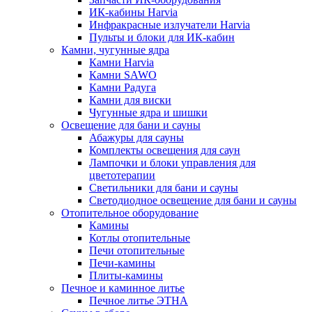
ИК-кабины Harvia
Инфракрасные излучатели Harvia
Пульты и блоки для ИК-кабин
Камни, чугунные ядра
Камни Harvia
Камни SAWO
Камни Радуга
Камни для виски
Чугунные ядра и шишки
Освещение для бани и сауны
Абажуры для сауны
Комплекты освещения для саун
Лампочки и блоки управления для
цветотерапии
Светильники для бани и сауны
Светодиодное освещение для бани и сауны
Отопительное оборудование
Камины
Котлы отопительные
Печи отопительные
Печи-камины
Плиты-камины
Печное и каминное литье
Печное литье ЭТНА