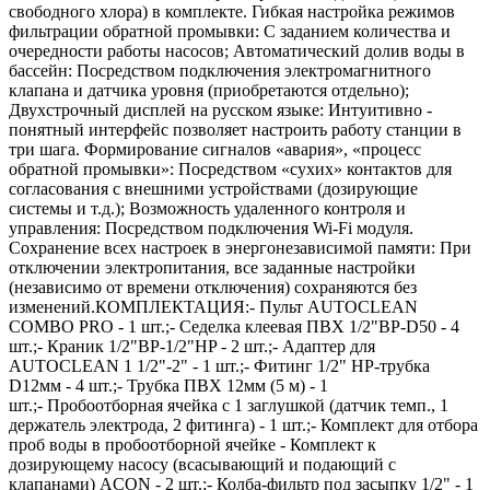
свободного хлора) в комплекте. Гибкая настройка режимов
фильтрации обратной промывки: С заданием количества и
очередности работы насосов; Автоматический долив воды в
бассейн: Посредством подключения электромагнитного
клапана и датчика уровня (приобретаются отдельно);
Двухстрочный дисплей на русском языке: Интуитивно -
понятный интерфейс позволяет настроить работу станции в
три шага. Формирование сигналов «авария», «процесс
обратной промывки»: Посредством «сухих» контактов для
согласования с внешними устройствами (дозирующие
системы и т.д.); Возможность удаленного контроля и
управления: Посредством подключения Wi-Fi модуля.
Сохранение всех настроек в энергонезависимой памяти: При
отключении электропитания, все заданные настройки
(независимо от времени отключения) сохраняются без
изменений.КОМПЛЕКТАЦИЯ:- Пульт AUTOCLEAN
COMBO PRO - 1 шт.;- Седелка клеевая ПВХ 1/2"ВР-D50 - 4
шт.;- Краник 1/2"ВР-1/2"НP - 2 шт.;- Адаптер для
AUTOCLEAN 1 1/2"-2" - 1 шт.;- Фитинг 1/2" НР-трубка
D12мм - 4 шт.;- Трубка ПВХ 12мм (5 м) - 1
шт.;- Пробоотборная ячейка с 1 заглушкой (датчик темп., 1
держатель электрода, 2 фитинга) - 1 шт.;- Комплект для отбора
проб воды в пробоотборной ячейке - Комплект к
дозирующему насосу (всасывающий и подающий с
клапанами) ACON - 2 шт.;- Колба-фильтр под засыпку 1/2" - 1