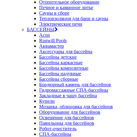
Отопительное оборудование
Печное и каминное литье
Сауны в сборе
Теплоизоляция для бани и сауны
Электрические печи
БАССЕЙНЫ
Acon
Runwill Pools
Аквамастер
Аксессуары для бассейна
Бассейны детские
Бассейны каркасные
Бассейны композитные
Бассейны надувные
Бассейны сборные
Бордюрный камень для бассейнов
Гидромассажные СПА-бассейны
Закладные в чашу бассейна
Купели
Мозаика, облицовка для бассейнов
Оборудование для бассейнов
Освещение для бассейнов
Павильоны для бассейнов
Робот-очиститель
СПА-бассейны