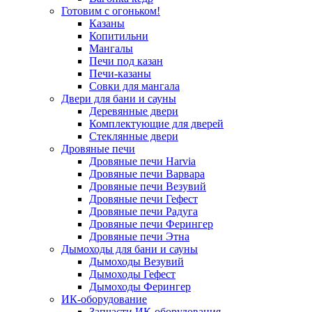
Готовим с огоньком!
Казаны
Копитильни
Мангалы
Печи под казан
Печи-казаны
Совки для мангала
Двери для бани и сауны
Деревянные двери
Комплектующие для дверей
Стеклянные двери
Дровяные печи
Дровяные печи Harvia
Дровяные печи Варвара
Дровяные печи Везувий
Дровяные печи Гефест
Дровяные печи Радуга
Дровяные печи Ферингер
Дровяные печи Этна
Дымоходы для бани и сауны
Дымоходы Везувий
Дымоходы Гефест
Дымоходы Ферингер
ИК-оборудование
Запчасти ИК-оборудования