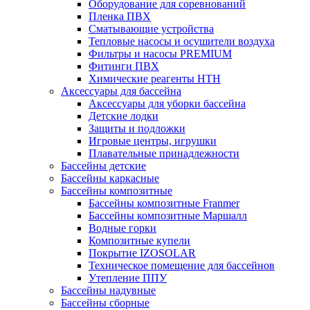
Оборудование для соревнований
Пленка ПВХ
Сматывающие устройства
Тепловые насосы и осушители воздуха
Фильтры и насосы PREMIUM
Фитинги ПВХ
Химические реагенты HTH
Аксессуары для бассейна
Аксессуары для уборки бассейна
Детские лодки
Защиты и подложки
Игровые центры, игрушки
Плавательные принадлежности
Бассейны детские
Бассейны каркасные
Бассейны композитные
Бассейны композитные Franmer
Бассейны композитные Маршалл
Водные горки
Композитные купели
Покрытие IZOSOLAR
Техническое помещение для бассейнов
Утепление ППУ
Бассейны надувные
Бассейны сборные