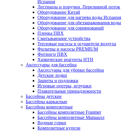
Испания
Лестницы и поручни. Переливной поток
Оборудование Китай
Оборудование для нагрева воды Испания
Оборудование для обеззараживания воды
Оборудование для соревнований
Пленка ПВХ
Сматывающие устройства
Тепловые насосы и осушители воздуха
Фильтры и насосы PREMIUM
Фитинги ПВХ
Химические реагенты HTH
Аксессуары для бассейна
Аксессуары для уборки бассейна
Детские лодки
Защиты и подложки
Игровые центры, игрушки
Плавательные принадлежности
Бассейны детские
Бассейны каркасные
Бассейны композитные
Бассейны композитные Franmer
Бассейны композитные Маршалл
Водные горки
Композитные купели