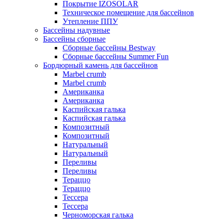
Покрытие IZOSOLAR
Техническое помещение для бассейнов
Утепление ППУ
Бассейны надувные
Бассейны сборные
Сборные бассейны Bestway
Сборные бассейны Summer Fun
Бордюрный камень для бассейнов
Marbel crumb
Marbel crumb
Американка
Американка
Каспийская галька
Каспийская галька
Композитный
Композитный
Натуральный
Натуральный
Переливы
Переливы
Тераццо
Тераццо
Тессера
Тессера
Черноморская галька