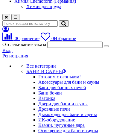
Химия Chemoform (Германия)
Химия для пруда
0
Сравнение
0
Избранное
Отслеживание заказа
Вход
Регистрация
Все категории
БАНИ И САУНЫ
Готовим с огоньком!
Аксессуары для бани и сауны
Баки для банных печей
Бани бочки
Вагонка
Двери для бани и сауны
Дровяные печи
Дымоходы для бани и сауны
ИК-оборудование
Камни, чугунные ядра
Освещение для бани и сауны