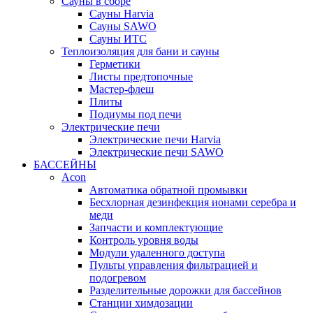
Сауны в сборе
Cауны Harvia
Сауны SAWO
Сауны ИТС
Теплоизоляция для бани и сауны
Герметики
Листы предтопочные
Мастер-флеш
Плиты
Подиумы под печи
Электрические печи
Электрические печи Harvia
Электрические печи SAWO
БАССЕЙНЫ
Acon
Автоматика обратной промывки
Беcхлорная дезинфекция ионами серебра и
меди
Запчасти и комплектующие
Контроль уровня воды
Модули удаленного доступа
Пульты управления фильтрацией и
подогревом
Разделительные дорожки для бассейнов
Станции химдозации