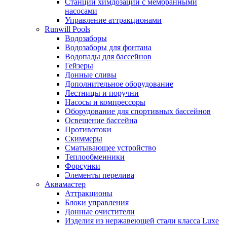
Станции химдозации с мембранными
насосами
Управление аттракционами
Runwill Pools
Водозаборы
Водозаборы для фонтана
Водопады для бассейнов
Гейзеры
Донные сливы
Дополнительное оборудование
Лестницы и поручни
Насосы и компрессоры
Оборудование для спортивных бассейнов
Освещение бассейна
Противотоки
Скиммеры
Сматывающее устройство
Теплообменники
Форсунки
Элементы перелива
Аквамастер
Аттракционы
Блоки управления
Донные очистители
Изделия из нержавеющей стали класса Luxe