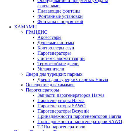
Оборудование и предметы ухода за
фонтанами
Плавающие фонтаны
Фонтанные установки
Фонтаны с подсветкой
ХАМАМЫ
ГРАНДИС
Аксессуары
Душевые системы
Контроллеры саун
Парогенераторы
Системы ароматизации
Термостойкие двери
Увлажнители
Двери для турецких парных
Двери для турецких парных Harvia
Освещение для хамамов
Парогенераторы
Запчасти парогенераторов Harvia
Парогенераторы Harvia
Парогенераторы SAWO
Парогенераторы Везувий
Принадлежности парогенераторов Harvia
Принадлежности парогенераторов SAWO
ТЭНы парогенераторов