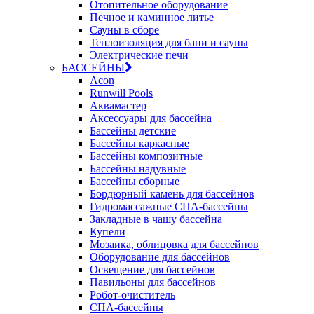
Отопительное оборудование
Печное и каминное литье
Сауны в сборе
Теплоизоляция для бани и сауны
Электрические печи
БАССЕЙНЫ
Acon
Runwill Pools
Аквамастер
Аксессуары для бассейна
Бассейны детские
Бассейны каркасные
Бассейны композитные
Бассейны надувные
Бассейны сборные
Бордюрный камень для бассейнов
Гидромассажные СПА-бассейны
Закладные в чашу бассейна
Купели
Мозаика, облицовка для бассейнов
Оборудование для бассейнов
Освещение для бассейнов
Павильоны для бассейнов
Робот-очиститель
СПА-бассейны