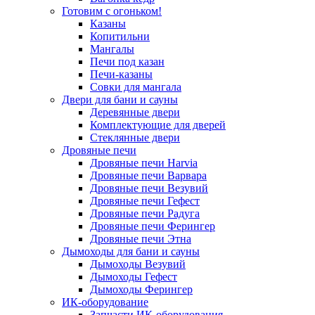
Готовим с огоньком!
Казаны
Копитильни
Мангалы
Печи под казан
Печи-казаны
Совки для мангала
Двери для бани и сауны
Деревянные двери
Комплектующие для дверей
Стеклянные двери
Дровяные печи
Дровяные печи Harvia
Дровяные печи Варвара
Дровяные печи Везувий
Дровяные печи Гефест
Дровяные печи Радуга
Дровяные печи Ферингер
Дровяные печи Этна
Дымоходы для бани и сауны
Дымоходы Везувий
Дымоходы Гефест
Дымоходы Ферингер
ИК-оборудование
Запчасти ИК-оборудования