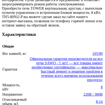
запрограммировать режим работы электрокаменки.
Приобрести печь TOWER вертикальная, круглая, с выносным
пультом управления со встроенным блоком мощности, 8 кВт,
TH5-80Ni2-P вы можете сделав заказ на сайте нашего
интернет-магазина, позвонив по телефону горячей линии или
оставив заявку на обратный звонок.
Характеристики
Общие
Вес камней, кг
105/90
Официальная гарантия производителя на все
печи SAWO - 5 лет! — все товары имеют
необходимые сертификаты; — максимально
Гарантия
быстрый ремонт и решение проблем в
течение всего времени использования
продукта;
Мощность,
8
кВт
Напряжение
220В / 380В
Отапливаемый
8-14
объем, м3