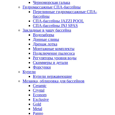
Черноморская галька
Гидромассажные СПА-бассейны
Переливные гидромассажные СПА-
бассейны
СПА-бассейны JAZZI POOL
СПА-бассейны JNJ SPAS
Закладные в чашу бассейна
Водозаборы
Донные сливы
Дренаж лотка
Монтажные комплекты
Подключение пылесоса
Регуляторы уровня воды
Скиммеры и детали
Форсунки
Купели
Купели нержавеющие
Мозаика, облицовка для бассейнов
Ceramic
Crystal
Econom
Exclusive
Gold
Metal
Panno