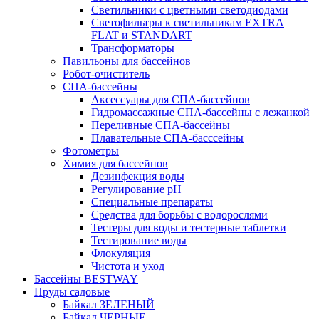
Светильники с цветными светодиодами
Светофильтры к светильникам EXTRA
FLAT и STANDART
Трансформаторы
Павильоны для бассейнов
Робот-очиститель
СПА-бассейны
Аксессуары для СПА-бассейнов
Гидромассажные СПА-бассейны с лежанкой
Переливные СПА-бассейны
Плавательные СПА-басссейны
Фотометры
Химия для бассейнов
Дезинфекция воды
Регулирование pH
Специальные препараты
Средства для борьбы с водорослями
Тестеры для воды и тестерные таблетки
Тестирование воды
Флокуляция
Чистота и уход
Бассейны BESTWAY
Пруды садовые
Байкал ЗЕЛЕНЫЙ
Байкал ЧЕРНЫЕ