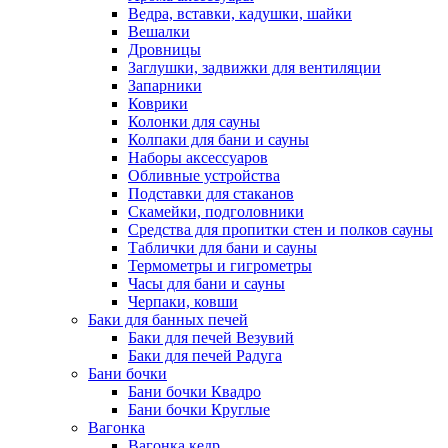
Ведра, вставки, кадушки, шайки
Вешалки
Дровницы
Заглушки, задвижки для вентиляции
Запарники
Коврики
Колонки для сауны
Колпаки для бани и сауны
Наборы аксессуаров
Обливные устройства
Подставки для стаканов
Скамейки, подголовники
Средства для пропитки стен и полков сауны
Таблички для бани и сауны
Термометры и гигрометры
Часы для бани и сауны
Черпаки, ковши
Баки для банных печей
Баки для печей Везувий
Баки для печей Радуга
Бани бочки
Бани бочки Квадро
Бани бочки Круглые
Вагонка
Вагонка кедр