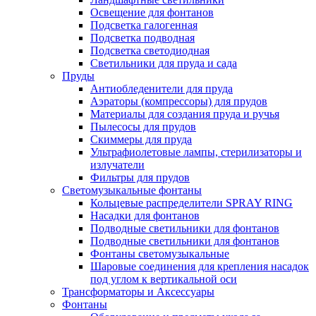
Освещение для фонтанов
Подсветка галогенная
Подсветка подводная
Подсветка светодиодная
Светильники для пруда и сада
Пруды
Антиобледенители для пруда
Аэраторы (компрессоры) для прудов
Материалы для создания пруда и ручья
Пылесосы для прудов
Скиммеры для пруда
Ультрафиолетовые лампы, стерилизаторы и
излучатели
Фильтры для прудов
Светомузыкальные фонтаны
Кольцевые распределители SPRAY RING
Насадки для фонтанов
Подводные светильники для фонтанов
Подводные светильники для фонтанов
Фонтаны светомузыкальные
Шаровые соединения для крепления насадок
под углом к вертикальной оси
Трансформаторы и Аксессуары
Фонтаны