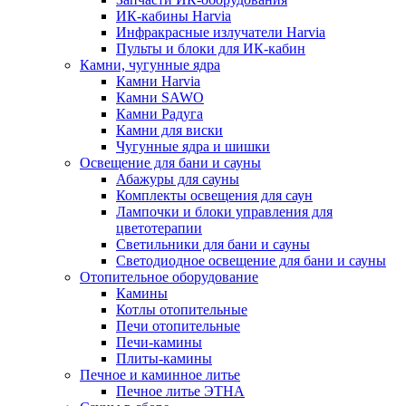
ИК-кабины Harvia
Инфракрасные излучатели Harvia
Пульты и блоки для ИК-кабин
Камни, чугунные ядра
Камни Harvia
Камни SAWO
Камни Радуга
Камни для виски
Чугунные ядра и шишки
Освещение для бани и сауны
Абажуры для сауны
Комплекты освещения для саун
Лампочки и блоки управления для
цветотерапии
Светильники для бани и сауны
Светодиодное освещение для бани и сауны
Отопительное оборудование
Камины
Котлы отопительные
Печи отопительные
Печи-камины
Плиты-камины
Печное и каминное литье
Печное литье ЭТНА