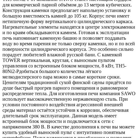
для коммерческой парной объёмом до 13 метров кубических.
Конструкция каменки предполагает напольную установку и
большую вместимость камней до 105 кг. Корпус печи имеет
нетипичную форму вертикального цилиндрического каркаса.
Нагревательные элементы находятся в центре электрокаменки
и по краям обкладываются камнем. Готовая к эксплуатации
печь напоминает каменную башню и позволяет поддавать
воду во время парения не только сверху каменки, но и по всей
поверхности цилиндрического корпуса. Это особенно сильно
порадует любителей влажной русской бани. С каменкой
TOWER вертикальная, круглая, с выносным пультом
управления со встроенным блоком мощности, 8 кВт, TH5-
80Ni2-Pдобиться большого количества лёгкого
мелкодисперсного пара можно в самые короткие сроки.
Ценителям традиционной сухой финской сауны придётся по
душе быстрый прогрев парного помещения и равномерное
распределение тепла. Для изготовления печи компания SAWO
использует высококачественную нержавеющую сталь. При
условии постоянного воздействия агрессивной внешней
среды материал остаётся устойчив к коррозии, обеспечивая
длительный срок эксплуатации. Данная модель имеет
встроенный блок мощности и подключается к сети с
напряжением 380 В. В качестве дополнения к печи вы можете
купить удобный выносной пульт с интуитивно понятным
интерфейсом. Пульт размещается в предбаннике и позволяет