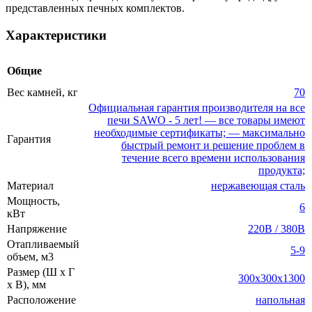
представленных печных комплектов.
Характеристики
Общие
Вес камней, кг
70
Официальная гарантия производителя на все
печи SAWO - 5 лет! — все товары имеют
необходимые сертификаты; — максимально
Гарантия
быстрый ремонт и решение проблем в
течение всего времени использования
продукта;
Материал
нержавеющая сталь
Мощность,
6
кВт
Напряжение
220В / 380В
Отапливаемый
5-9
объем, м3
Размер (Ш x Г
300x300x1300
x В), мм
Расположение
напольная