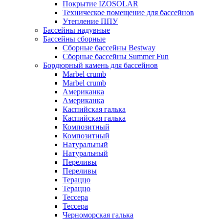
Покрытие IZOSOLAR
Техническое помещение для бассейнов
Утепление ППУ
Бассейны надувные
Бассейны сборные
Сборные бассейны Bestway
Сборные бассейны Summer Fun
Бордюрный камень для бассейнов
Marbel crumb
Marbel crumb
Американка
Американка
Каспийская галька
Каспийская галька
Композитный
Композитный
Натуральный
Натуральный
Переливы
Переливы
Тераццо
Тераццо
Тессера
Тессера
Черноморская галька