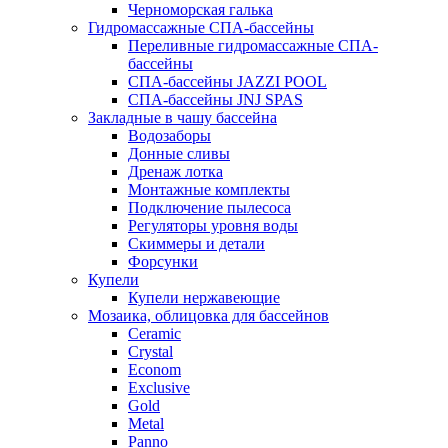
Черноморская галька
Гидромассажные СПА-бассейны
Переливные гидромассажные СПА-
бассейны
СПА-бассейны JAZZI POOL
СПА-бассейны JNJ SPAS
Закладные в чашу бассейна
Водозаборы
Донные сливы
Дренаж лотка
Монтажные комплекты
Подключение пылесоса
Регуляторы уровня воды
Скиммеры и детали
Форсунки
Купели
Купели нержавеющие
Мозаика, облицовка для бассейнов
Ceramic
Crystal
Econom
Exclusive
Gold
Metal
Panno