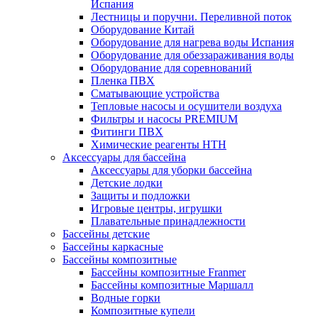
Испания
Лестницы и поручни. Переливной поток
Оборудование Китай
Оборудование для нагрева воды Испания
Оборудование для обеззараживания воды
Оборудование для соревнований
Пленка ПВХ
Сматывающие устройства
Тепловые насосы и осушители воздуха
Фильтры и насосы PREMIUM
Фитинги ПВХ
Химические реагенты HTH
Аксессуары для бассейна
Аксессуары для уборки бассейна
Детские лодки
Защиты и подложки
Игровые центры, игрушки
Плавательные принадлежности
Бассейны детские
Бассейны каркасные
Бассейны композитные
Бассейны композитные Franmer
Бассейны композитные Маршалл
Водные горки
Композитные купели