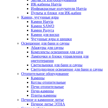
ИК-кабины Harvia
Инфракрасные излучатели Harvia
Пульты и блоки для ИК-кабин
Камни, чугунные ядра
Камни Harvia
Камни SAWO
Камни Радуга
Камни для виски
Чугунные ядра и шишки
Освещение для бани и сауны
Абажуры для сауны
Комплекты освещения для саун
Лампочки и блоки управления для
цветотерапии
Светильники для бани и сауны
Светодиодное освещение для бани и сауны
Отопительное оборудование
Камины
Котлы отопительные
Печи отопительные
Печи-камины
Плиты-камины
Печное и каминное литье
Печное литье ЭТНА