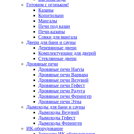
Готовим с огоньком!
Казаны
Копитильни
Мангалы
Печи под казан
Печи-казаны
Совки для мангала
Двери для бани и сауны
Деревянные двери
Комплектующие для дверей
Стеклянные двери
Дровяные печи
Дровяные печи Harvia
Дровяные печи Варвара
Дровяные печи Везувий
Дровяные печи Гефест
Дровяные печи Радуга
Дровяные печи Ферингер
Дровяные печи Этна
Дымоходы для бани и сауны
Дымоходы Везувий
Дымоходы Гефест
Дымоходы Ферингер
ИК-оборудование
Запчасти ИК-оборудования