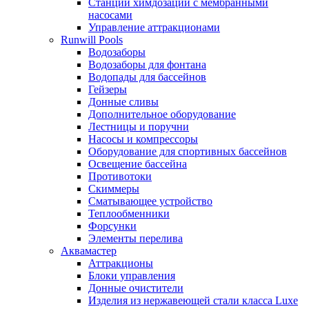
Станции химдозации с мембранными
насосами
Управление аттракционами
Runwill Pools
Водозаборы
Водозаборы для фонтана
Водопады для бассейнов
Гейзеры
Донные сливы
Дополнительное оборудование
Лестницы и поручни
Насосы и компрессоры
Оборудование для спортивных бассейнов
Освещение бассейна
Противотоки
Скиммеры
Сматывающее устройство
Теплообменники
Форсунки
Элементы перелива
Аквамастер
Аттракционы
Блоки управления
Донные очистители
Изделия из нержавеющей стали класса Luxe