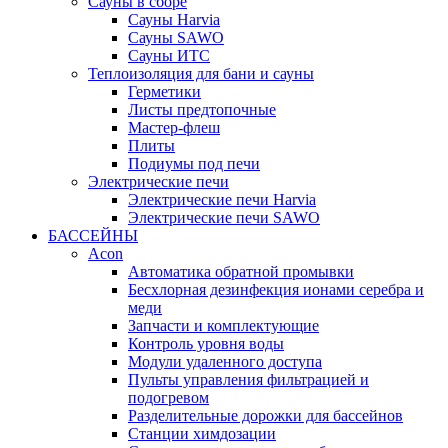
Сауны в сборе
Cауны Harvia
Сауны SAWO
Сауны ИТС
Теплоизоляция для бани и сауны
Герметики
Листы предтопочные
Мастер-флеш
Плиты
Подиумы под печи
Электрические печи
Электрические печи Harvia
Электрические печи SAWO
БАССЕЙНЫ
Acon
Автоматика обратной промывки
Беcхлорная дезинфекция ионами серебра и
меди
Запчасти и комплектующие
Контроль уровня воды
Модули удаленного доступа
Пульты управления фильтрацией и
подогревом
Разделительные дорожки для бассейнов
Станции химдозации