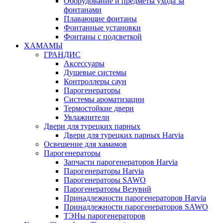
Оборудование и предметы ухода за
фонтанами
Плавающие фонтаны
Фонтанные установки
Фонтаны с подсветкой
ХАМАМЫ
ГРАНДИС
Аксессуары
Душевые системы
Контроллеры саун
Парогенераторы
Системы ароматизации
Термостойкие двери
Увлажнители
Двери для турецких парных
Двери для турецких парных Harvia
Освещение для хамамов
Парогенераторы
Запчасти парогенераторов Harvia
Парогенераторы Harvia
Парогенераторы SAWO
Парогенераторы Везувий
Принадлежности парогенераторов Harvia
Принадлежности парогенераторов SAWO
ТЭНы парогенераторов