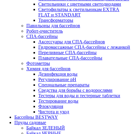
Светильники с цветными светодиодами
Светофильтры к светильникам EXTRA
FLAT и STANDART
Трансформаторы
Павильоны для бассейнов
Робот-очиститель
СПА-бассейны
Аксессуары для СПА-бассейнов
Гидромассажные СПА-бассейны с лежанкой
Переливные СПА-бассейны
Плавательные СПА-басссейны
Фотометры
Химия для бассейнов
Дезинфекция воды
Регулирование pH
Специальные препараты
Средства для борьбы с водорослями
Тестеры для воды и тестерные таблетки
Тестирование воды
Флокуляция
Чистота и уход
Бассейны BESTWAY
Пруды садовые
Байкал ЗЕЛЕНЫЙ
Байкал ЧЕРНЫЕ