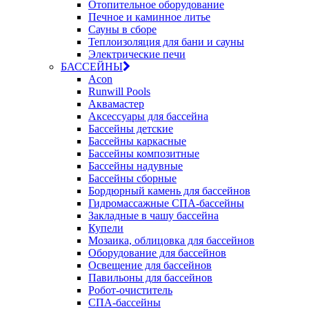
Отопительное оборудование
Печное и каминное литье
Сауны в сборе
Теплоизоляция для бани и сауны
Электрические печи
БАССЕЙНЫ
Acon
Runwill Pools
Аквамастер
Аксессуары для бассейна
Бассейны детские
Бассейны каркасные
Бассейны композитные
Бассейны надувные
Бассейны сборные
Бордюрный камень для бассейнов
Гидромассажные СПА-бассейны
Закладные в чашу бассейна
Купели
Мозаика, облицовка для бассейнов
Оборудование для бассейнов
Освещение для бассейнов
Павильоны для бассейнов
Робот-очиститель
СПА-бассейны