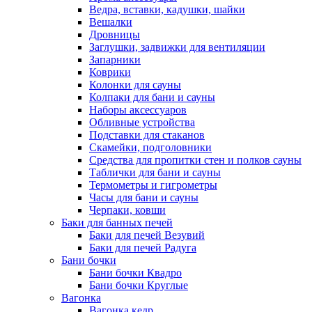
Ведра, вставки, кадушки, шайки
Вешалки
Дровницы
Заглушки, задвижки для вентиляции
Запарники
Коврики
Колонки для сауны
Колпаки для бани и сауны
Наборы аксессуаров
Обливные устройства
Подставки для стаканов
Скамейки, подголовники
Средства для пропитки стен и полков сауны
Таблички для бани и сауны
Термометры и гигрометры
Часы для бани и сауны
Черпаки, ковши
Баки для банных печей
Баки для печей Везувий
Баки для печей Радуга
Бани бочки
Бани бочки Квадро
Бани бочки Круглые
Вагонка
Вагонка кедр