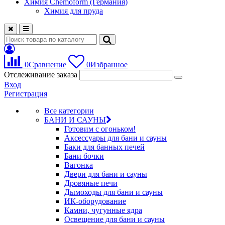
Химия Chemoform (Германия)
Химия для пруда
0
Сравнение
0
Избранное
Отслеживание заказа
Вход
Регистрация
Все категории
БАНИ И САУНЫ
Готовим с огоньком!
Аксессуары для бани и сауны
Баки для банных печей
Бани бочки
Вагонка
Двери для бани и сауны
Дровяные печи
Дымоходы для бани и сауны
ИК-оборудование
Камни, чугунные ядра
Освещение для бани и сауны