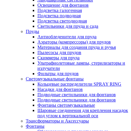
Освещение для фонтанов
Подсветка галогенная
Подсветка подводная
Подсветка светодиодная
Светильники для пруда и сада
Пруды
Антиобледенители для пруда
Аэраторы (компрессоры) для прудов
Материалы для создания пруда и ручья
Пылесосы для прудов
Скиммеры для пруда
Ультрафиолетовые лампы, стерилизаторы и
излучатели
Фильтры для прудов
Светомузыкальные фонтаны
Кольцевые распределители SPRAY RING
Насадки для фонтанов
Подводные светильники для фонтанов
Подводные светильники для фонтанов
Фонтаны светомузыкальные
Шаровые соединения для крепления насадок
под углом к вертикальной оси
Трансформаторы и Аксессуары
Фонтаны