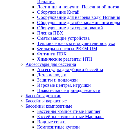
Испания
Лестницы и поручни. Переливной поток
Оборудование Китай
Оборудование для нагрева воды Испания
Оборудование для обеззараживания воды
Оборудование для соревнований
Пленка ПВХ
Сматывающие устройства
Тепловые насосы и осушители воздуха
Фильтры и насосы PREMIUM
Фитинги ПВХ
Химические реагенты HTH
Аксессуары для бассейна
Аксессуары для уборки бассейна
Детские лодки
Защиты и подложки
Игровые центры, игрушки
Плавательные принадлежности
Бассейны детские
Бассейны каркасные
Бассейны композитные
Бассейны композитные Franmer
Бассейны композитные Маршалл
Водные горки
Композитные купели