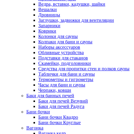
Ведра, вставки, кадушки, шайки
Вешалки
Дровницы
Заглушки, задвижки для вентиляции
Запарники
Коврики
Колонки для сауны
Колпаки для бани и сауны
Наборы аксессуаров
Обливные устройства
Подставки для стаканов
Скамейки, подголовники
Средства для пропитки стен и полков сауны
Таблички для бани и сауны
Термометры и гигрометры
Часы для бани и сауны
Черпаки, ковши
Баки для банных печей
Баки для печей Везувий
Баки для печей Радуга
Бани бочки
Бани бочки Квадро
Бани бочки Круглые
Вагонка
Вагонка кедр