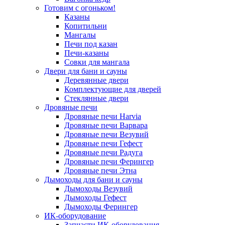
Готовим с огоньком!
Казаны
Копитильни
Мангалы
Печи под казан
Печи-казаны
Совки для мангала
Двери для бани и сауны
Деревянные двери
Комплектующие для дверей
Стеклянные двери
Дровяные печи
Дровяные печи Harvia
Дровяные печи Варвара
Дровяные печи Везувий
Дровяные печи Гефест
Дровяные печи Радуга
Дровяные печи Ферингер
Дровяные печи Этна
Дымоходы для бани и сауны
Дымоходы Везувий
Дымоходы Гефест
Дымоходы Ферингер
ИК-оборудование
Запчасти ИК-оборудования