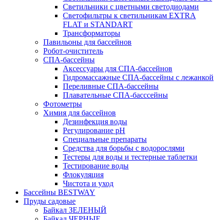
Светильники с цветными светодиодами
Светофильтры к светильникам EXTRA
FLAT и STANDART
Трансформаторы
Павильоны для бассейнов
Робот-очиститель
СПА-бассейны
Аксессуары для СПА-бассейнов
Гидромассажные СПА-бассейны с лежанкой
Переливные СПА-бассейны
Плавательные СПА-басссейны
Фотометры
Химия для бассейнов
Дезинфекция воды
Регулирование pH
Специальные препараты
Средства для борьбы с водорослями
Тестеры для воды и тестерные таблетки
Тестирование воды
Флокуляция
Чистота и уход
Бассейны BESTWAY
Пруды садовые
Байкал ЗЕЛЕНЫЙ
Байкал ЧЕРНЫЕ