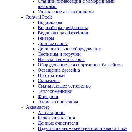
Станции химдозации с мембранными
насосами
Управление аттракционами
Runwill Pools
Водозаборы
Водозаборы для фонтана
Водопады для бассейнов
Гейзеры
Донные сливы
Дополнительное оборудование
Лестницы и поручни
Насосы и компрессоры
Оборудование для спортивных бассейнов
Освещение бассейна
Противотоки
Скиммеры
Сматывающее устройство
Теплообменники
Форсунки
Элементы перелива
Аквамастер
Аттракционы
Блоки управления
Донные очистители
Изделия из нержавеющей стали класса Luxe