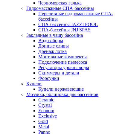
Черноморская галька
Гидромассажные СПА-бассейны
Переливные гидромассажные СПА-
бассейны
СПА-бассейны JAZZI POOL
СПА-бассейны JNJ SPAS
Закладные в чашу бассейна
Водозаборы
Донные сливы
Дренаж лотка
Монтажные комплекты
Подключение пылесоса
Регуляторы уровня воды
Скиммеры и детали
Форсунки
Купели
Купели нержавеющие
Мозаика, облицовка для бассейнов
Ceramic
Crystal
Econom
Exclusive
Gold
Metal
Panno