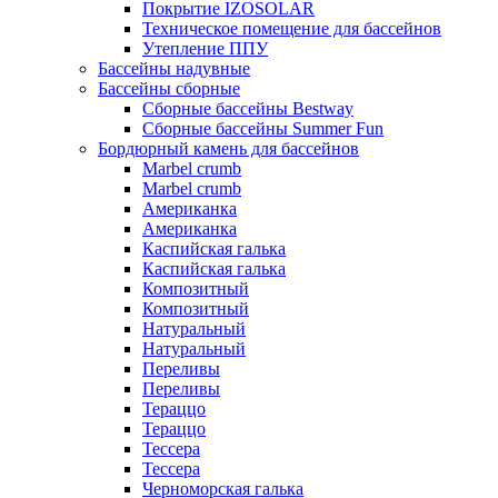
Покрытие IZOSOLAR
Техническое помещение для бассейнов
Утепление ППУ
Бассейны надувные
Бассейны сборные
Сборные бассейны Bestway
Сборные бассейны Summer Fun
Бордюрный камень для бассейнов
Marbel crumb
Marbel crumb
Американка
Американка
Каспийская галька
Каспийская галька
Композитный
Композитный
Натуральный
Натуральный
Переливы
Переливы
Тераццо
Тераццо
Тессера
Тессера
Черноморская галька