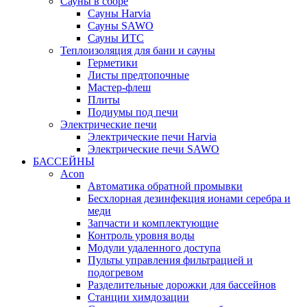
Сауны в сборе
Cауны Harvia
Сауны SAWO
Сауны ИТС
Теплоизоляция для бани и сауны
Герметики
Листы предтопочные
Мастер-флеш
Плиты
Подиумы под печи
Электрические печи
Электрические печи Harvia
Электрические печи SAWO
БАССЕЙНЫ
Acon
Автоматика обратной промывки
Беcхлорная дезинфекция ионами серебра и
меди
Запчасти и комплектующие
Контроль уровня воды
Модули удаленного доступа
Пульты управления фильтрацией и
подогревом
Разделительные дорожки для бассейнов
Станции химдозации