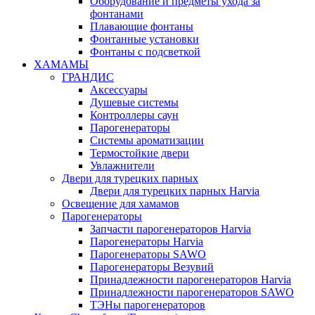
Оборудование и предметы ухода за
фонтанами
Плавающие фонтаны
Фонтанные установки
Фонтаны с подсветкой
ХАМАМЫ
ГРАНДИС
Аксессуары
Душевые системы
Контроллеры саун
Парогенераторы
Системы ароматизации
Термостойкие двери
Увлажнители
Двери для турецких парных
Двери для турецких парных Harvia
Освещение для хамамов
Парогенераторы
Запчасти парогенераторов Harvia
Парогенераторы Harvia
Парогенераторы SAWO
Парогенераторы Везувий
Принадлежности парогенераторов Harvia
Принадлежности парогенераторов SAWO
ТЭНы парогенераторов