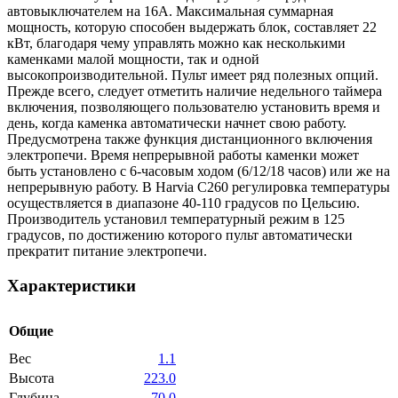
автовыключателем на 16А. Максимальная суммарная
мощность, которую способен выдержать блок, составляет 22
кВт, благодаря чему управлять можно как несколькими
каменками малой мощности, так и одной
высокопроизводительной. Пульт имеет ряд полезных опций.
Прежде всего, следует отметить наличие недельного таймера
включения, позволяющего пользователю установить время и
день, когда каменка автоматически начнет свою работу.
Предусмотрена также функция дистанционного включения
электропечи. Время непрерывной работы каменки может
быть установлено с 6-часовым ходом (6/12/18 часов) или же на
непрерывную работу. В Harvia C260 регулировка температуры
осуществляется в диапазоне 40-110 градусов по Цельсию.
Производитель установил температурный режим в 125
градусов, по достижению которого пульт автоматически
прекратит питание электропечи.
Характеристики
Общие
Вес
1.1
Высота
223.0
Глубина
70.0