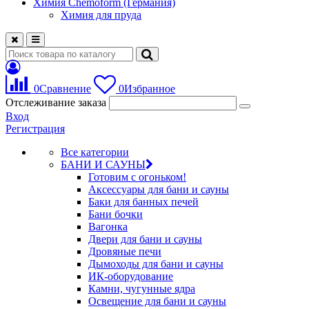
Химия Chemoform (Германия)
Химия для пруда
0
Сравнение
0
Избранное
Отслеживание заказа
Вход
Регистрация
Все категории
БАНИ И САУНЫ
Готовим с огоньком!
Аксессуары для бани и сауны
Баки для банных печей
Бани бочки
Вагонка
Двери для бани и сауны
Дровяные печи
Дымоходы для бани и сауны
ИК-оборудование
Камни, чугунные ядра
Освещение для бани и сауны