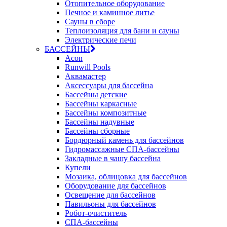
Отопительное оборудование
Печное и каминное литье
Сауны в сборе
Теплоизоляция для бани и сауны
Электрические печи
БАССЕЙНЫ
Acon
Runwill Pools
Аквамастер
Аксессуары для бассейна
Бассейны детские
Бассейны каркасные
Бассейны композитные
Бассейны надувные
Бассейны сборные
Бордюрный камень для бассейнов
Гидромассажные СПА-бассейны
Закладные в чашу бассейна
Купели
Мозаика, облицовка для бассейнов
Оборудование для бассейнов
Освещение для бассейнов
Павильоны для бассейнов
Робот-очиститель
СПА-бассейны