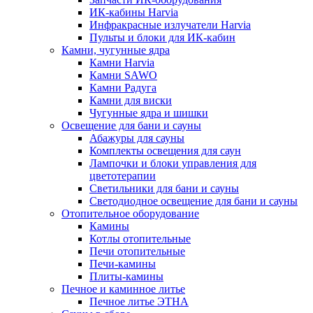
ИК-кабины Harvia
Инфракрасные излучатели Harvia
Пульты и блоки для ИК-кабин
Камни, чугунные ядра
Камни Harvia
Камни SAWO
Камни Радуга
Камни для виски
Чугунные ядра и шишки
Освещение для бани и сауны
Абажуры для сауны
Комплекты освещения для саун
Лампочки и блоки управления для
цветотерапии
Светильники для бани и сауны
Светодиодное освещение для бани и сауны
Отопительное оборудование
Камины
Котлы отопительные
Печи отопительные
Печи-камины
Плиты-камины
Печное и каминное литье
Печное литье ЭТНА