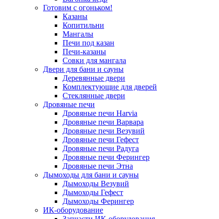
Готовим с огоньком!
Казаны
Копитильни
Мангалы
Печи под казан
Печи-казаны
Совки для мангала
Двери для бани и сауны
Деревянные двери
Комплектующие для дверей
Стеклянные двери
Дровяные печи
Дровяные печи Harvia
Дровяные печи Варвара
Дровяные печи Везувий
Дровяные печи Гефест
Дровяные печи Радуга
Дровяные печи Ферингер
Дровяные печи Этна
Дымоходы для бани и сауны
Дымоходы Везувий
Дымоходы Гефест
Дымоходы Ферингер
ИК-оборудование
Запчасти ИК-оборудования