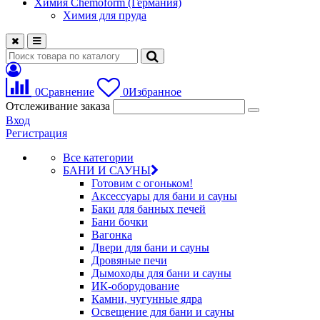
Химия Chemoform (Германия)
Химия для пруда
0
Сравнение
0
Избранное
Отслеживание заказа
Вход
Регистрация
Все категории
БАНИ И САУНЫ
Готовим с огоньком!
Аксессуары для бани и сауны
Баки для банных печей
Бани бочки
Вагонка
Двери для бани и сауны
Дровяные печи
Дымоходы для бани и сауны
ИК-оборудование
Камни, чугунные ядра
Освещение для бани и сауны