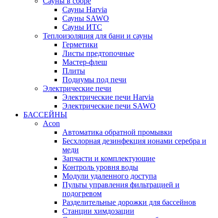
Сауны в сборе
Cауны Harvia
Сауны SAWO
Сауны ИТС
Теплоизоляция для бани и сауны
Герметики
Листы предтопочные
Мастер-флеш
Плиты
Подиумы под печи
Электрические печи
Электрические печи Harvia
Электрические печи SAWO
БАССЕЙНЫ
Acon
Автоматика обратной промывки
Беcхлорная дезинфекция ионами серебра и
меди
Запчасти и комплектующие
Контроль уровня воды
Модули удаленного доступа
Пульты управления фильтрацией и
подогревом
Разделительные дорожки для бассейнов
Станции химдозации