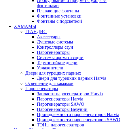
Оборудование и предметы ухода за
фонтанами
Плавающие фонтаны
Фонтанные установки
Фонтаны с подсветкой
ХАМАМЫ
ГРАНДИС
Аксессуары
Душевые системы
Контроллеры саун
Парогенераторы
Системы ароматизации
Термостойкие двери
Увлажнители
Двери для турецких парных
Двери для турецких парных Harvia
Освещение для хамамов
Парогенераторы
Запчасти парогенераторов Harvia
Парогенераторы Harvia
Парогенераторы SAWO
Парогенераторы Везувий
Принадлежности парогенераторов Harvia
Принадлежности парогенераторов SAWO
ТЭНы парогенераторов