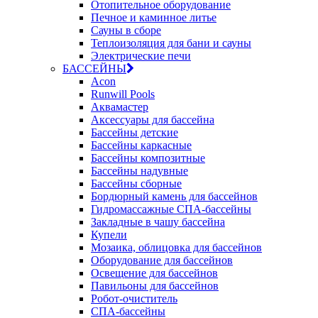
Отопительное оборудование
Печное и каминное литье
Сауны в сборе
Теплоизоляция для бани и сауны
Электрические печи
БАССЕЙНЫ
Acon
Runwill Pools
Аквамастер
Аксессуары для бассейна
Бассейны детские
Бассейны каркасные
Бассейны композитные
Бассейны надувные
Бассейны сборные
Бордюрный камень для бассейнов
Гидромассажные СПА-бассейны
Закладные в чашу бассейна
Купели
Мозаика, облицовка для бассейнов
Оборудование для бассейнов
Освещение для бассейнов
Павильоны для бассейнов
Робот-очиститель
СПА-бассейны