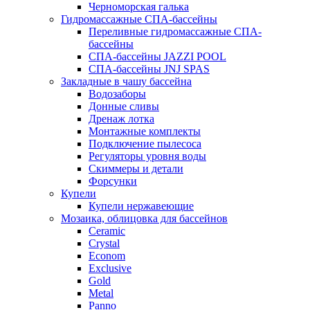
Черноморская галька
Гидромассажные СПА-бассейны
Переливные гидромассажные СПА-
бассейны
СПА-бассейны JAZZI POOL
СПА-бассейны JNJ SPAS
Закладные в чашу бассейна
Водозаборы
Донные сливы
Дренаж лотка
Монтажные комплекты
Подключение пылесоса
Регуляторы уровня воды
Скиммеры и детали
Форсунки
Купели
Купели нержавеющие
Мозаика, облицовка для бассейнов
Ceramic
Crystal
Econom
Exclusive
Gold
Metal
Panno