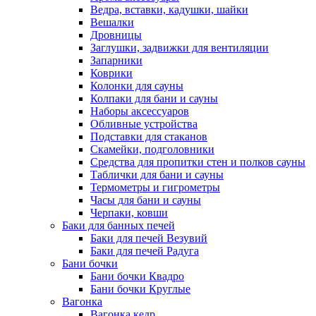
Ведра, вставки, кадушки, шайки
Вешалки
Дровницы
Заглушки, задвижки для вентиляции
Запарники
Коврики
Колонки для сауны
Колпаки для бани и сауны
Наборы аксессуаров
Обливные устройства
Подставки для стаканов
Скамейки, подголовники
Средства для пропитки стен и полков сауны
Таблички для бани и сауны
Термометры и гигрометры
Часы для бани и сауны
Черпаки, ковши
Баки для банных печей
Баки для печей Везувий
Баки для печей Радуга
Бани бочки
Бани бочки Квадро
Бани бочки Круглые
Вагонка
Вагонка кедр