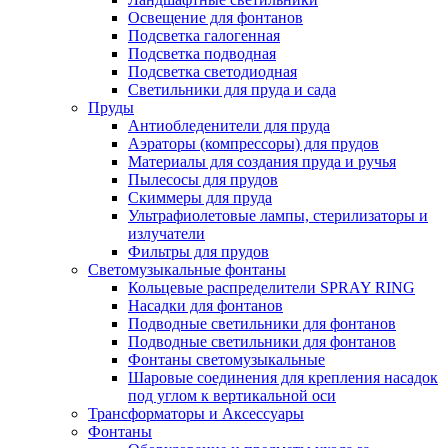
Освещение для фонтанов
Подсветка галогенная
Подсветка подводная
Подсветка светодиодная
Светильники для пруда и сада
Пруды
Антиобледенители для пруда
Аэраторы (компрессоры) для прудов
Материалы для создания пруда и ручья
Пылесосы для прудов
Скиммеры для пруда
Ультрафиолетовые лампы, стерилизаторы и
излучатели
Фильтры для прудов
Светомузыкальные фонтаны
Кольцевые распределители SPRAY RING
Насадки для фонтанов
Подводные светильники для фонтанов
Подводные светильники для фонтанов
Фонтаны светомузыкальные
Шаровые соединения для крепления насадок
под углом к вертикальной оси
Трансформаторы и Аксессуары
Фонтаны