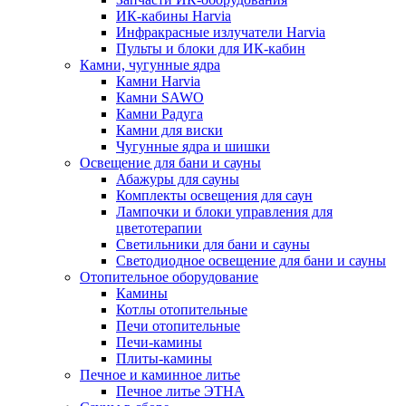
ИК-кабины Harvia
Инфракрасные излучатели Harvia
Пульты и блоки для ИК-кабин
Камни, чугунные ядра
Камни Harvia
Камни SAWO
Камни Радуга
Камни для виски
Чугунные ядра и шишки
Освещение для бани и сауны
Абажуры для сауны
Комплекты освещения для саун
Лампочки и блоки управления для
цветотерапии
Светильники для бани и сауны
Светодиодное освещение для бани и сауны
Отопительное оборудование
Камины
Котлы отопительные
Печи отопительные
Печи-камины
Плиты-камины
Печное и каминное литье
Печное литье ЭТНА