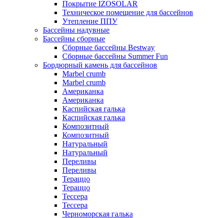
Покрытие IZOSOLAR
Техническое помещение для бассейнов
Утепление ППУ
Бассейны надувные
Бассейны сборные
Сборные бассейны Bestway
Сборные бассейны Summer Fun
Бордюрный камень для бассейнов
Marbel crumb
Marbel crumb
Американка
Американка
Каспийская галька
Каспийская галька
Композитный
Композитный
Натуральный
Натуральный
Переливы
Переливы
Тераццо
Тераццо
Тессера
Тессера
Черноморская галька