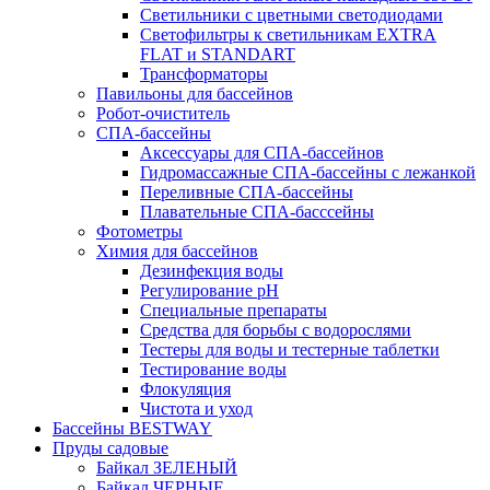
Светильники с цветными светодиодами
Светофильтры к светильникам EXTRA
FLAT и STANDART
Трансформаторы
Павильоны для бассейнов
Робот-очиститель
СПА-бассейны
Аксессуары для СПА-бассейнов
Гидромассажные СПА-бассейны с лежанкой
Переливные СПА-бассейны
Плавательные СПА-басссейны
Фотометры
Химия для бассейнов
Дезинфекция воды
Регулирование pH
Специальные препараты
Средства для борьбы с водорослями
Тестеры для воды и тестерные таблетки
Тестирование воды
Флокуляция
Чистота и уход
Бассейны BESTWAY
Пруды садовые
Байкал ЗЕЛЕНЫЙ
Байкал ЧЕРНЫЕ