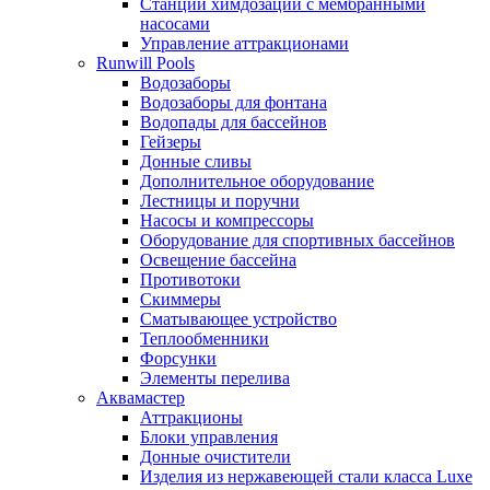
Станции химдозации с мембранными
насосами
Управление аттракционами
Runwill Pools
Водозаборы
Водозаборы для фонтана
Водопады для бассейнов
Гейзеры
Донные сливы
Дополнительное оборудование
Лестницы и поручни
Насосы и компрессоры
Оборудование для спортивных бассейнов
Освещение бассейна
Противотоки
Скиммеры
Сматывающее устройство
Теплообменники
Форсунки
Элементы перелива
Аквамастер
Аттракционы
Блоки управления
Донные очистители
Изделия из нержавеющей стали класса Luxe