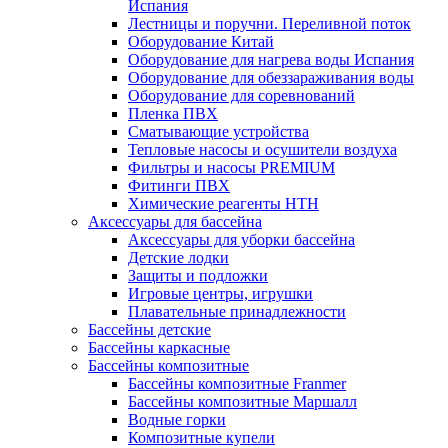
Испания
Лестницы и поручни. Переливной поток
Оборудование Китай
Оборудование для нагрева воды Испания
Оборудование для обеззараживания воды
Оборудование для соревнований
Пленка ПВХ
Сматывающие устройства
Тепловые насосы и осушители воздуха
Фильтры и насосы PREMIUM
Фитинги ПВХ
Химические реагенты HTH
Аксессуары для бассейна
Аксессуары для уборки бассейна
Детские лодки
Защиты и подложки
Игровые центры, игрушки
Плавательные принадлежности
Бассейны детские
Бассейны каркасные
Бассейны композитные
Бассейны композитные Franmer
Бассейны композитные Маршалл
Водные горки
Композитные купели