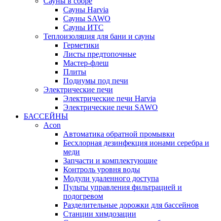
Сауны в сборе
Cауны Harvia
Сауны SAWO
Сауны ИТС
Теплоизоляция для бани и сауны
Герметики
Листы предтопочные
Мастер-флеш
Плиты
Подиумы под печи
Электрические печи
Электрические печи Harvia
Электрические печи SAWO
БАССЕЙНЫ
Acon
Автоматика обратной промывки
Беcхлорная дезинфекция ионами серебра и
меди
Запчасти и комплектующие
Контроль уровня воды
Модули удаленного доступа
Пульты управления фильтрацией и
подогревом
Разделительные дорожки для бассейнов
Станции химдозации