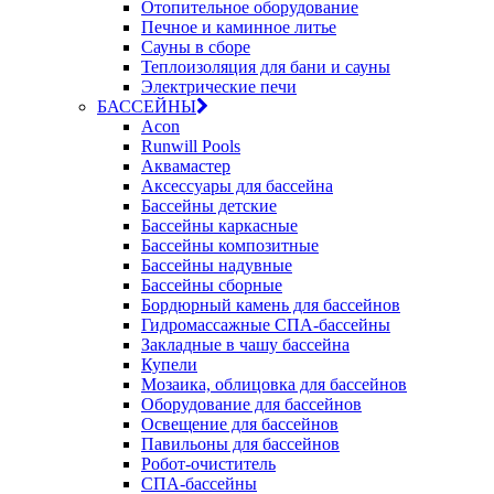
Отопительное оборудование
Печное и каминное литье
Сауны в сборе
Теплоизоляция для бани и сауны
Электрические печи
БАССЕЙНЫ
Acon
Runwill Pools
Аквамастер
Аксессуары для бассейна
Бассейны детские
Бассейны каркасные
Бассейны композитные
Бассейны надувные
Бассейны сборные
Бордюрный камень для бассейнов
Гидромассажные СПА-бассейны
Закладные в чашу бассейна
Купели
Мозаика, облицовка для бассейнов
Оборудование для бассейнов
Освещение для бассейнов
Павильоны для бассейнов
Робот-очиститель
СПА-бассейны