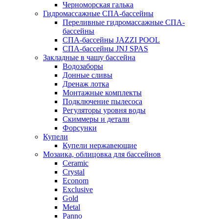
Черноморская галька
Гидромассажные СПА-бассейны
Переливные гидромассажные СПА-
бассейны
СПА-бассейны JAZZI POOL
СПА-бассейны JNJ SPAS
Закладные в чашу бассейна
Водозаборы
Донные сливы
Дренаж лотка
Монтажные комплекты
Подключение пылесоса
Регуляторы уровня воды
Скиммеры и детали
Форсунки
Купели
Купели нержавеющие
Мозаика, облицовка для бассейнов
Ceramic
Crystal
Econom
Exclusive
Gold
Metal
Panno