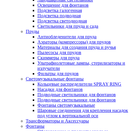
Освещение для фонтанов
Подсветка галогенная
Подсветка подводная
Подсветка светодиодная
Светильники для пруда и сада
Пруды
Антиобледенители для пруда
Аэраторы (компрессоры) для прудов
Материалы для создания пруда и ручья
Пылесосы для прудов
Скиммеры для пруда
Ультрафиолетовые лампы, стерилизаторы и
излучатели
Фильтры для прудов
Светомузыкальные фонтаны
Кольцевые распределители SPRAY RING
Насадки для фонтанов
Подводные светильники для фонтанов
Подводные светильники для фонтанов
Фонтаны светомузыкальные
Шаровые соединения для крепления насадок
под углом к вертикальной оси
Трансформаторы и Аксессуары
Фонтаны