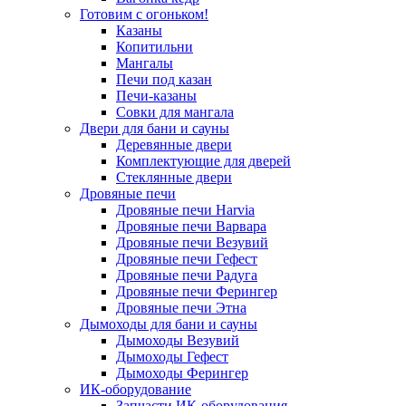
Готовим с огоньком!
Казаны
Копитильни
Мангалы
Печи под казан
Печи-казаны
Совки для мангала
Двери для бани и сауны
Деревянные двери
Комплектующие для дверей
Стеклянные двери
Дровяные печи
Дровяные печи Harvia
Дровяные печи Варвара
Дровяные печи Везувий
Дровяные печи Гефест
Дровяные печи Радуга
Дровяные печи Ферингер
Дровяные печи Этна
Дымоходы для бани и сауны
Дымоходы Везувий
Дымоходы Гефест
Дымоходы Ферингер
ИК-оборудование
Запчасти ИК-оборудования