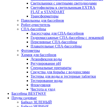
Светильники с цветными светодиодами
Светофильтры к светильникам EXTRA
FLAT и STANDART
Трансформаторы
Павильоны для бассейнов
Робот-очиститель
СПА-бассейны
Аксессуары для СПА-бассейнов
Гидромассажные СПА-бассейны с лежанкой
Переливные СПА-бассейны
Плавательные СПА-басссейны
Фотометры
Химия для бассейнов
Дезинфекция воды
Регулирование pH
Специальные препараты
Средства для борьбы с водорослями
Тестеры для воды и тестерные таблетки
Тестирование воды
Флокуляция
Чистота и уход
Бассейны BESTWAY
Пруды садовые
Байкал ЗЕЛЕНЫЙ
Байкал ЧЕРНЫЕ