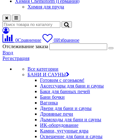
Химия Chemoform (Германия)
Химия для пруда
0
Сравнение
0
Избранное
Отслеживание заказа
Вход
Регистрация
Все категории
БАНИ И САУНЫ
Готовим с огоньком!
Аксессуары для бани и сауны
Баки для банных печей
Бани бочки
Вагонка
Двери для бани и сауны
Дровяные печи
Дымоходы для бани и сауны
ИК-оборудование
Камни, чугунные ядра
Освещение для бани и сауны