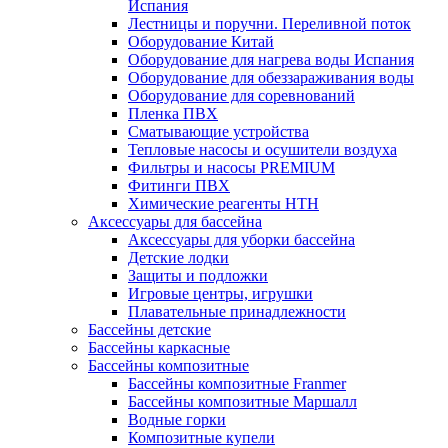
Испания
Лестницы и поручни. Переливной поток
Оборудование Китай
Оборудование для нагрева воды Испания
Оборудование для обеззараживания воды
Оборудование для соревнований
Пленка ПВХ
Сматывающие устройства
Тепловые насосы и осушители воздуха
Фильтры и насосы PREMIUM
Фитинги ПВХ
Химические реагенты HTH
Аксессуары для бассейна
Аксессуары для уборки бассейна
Детские лодки
Защиты и подложки
Игровые центры, игрушки
Плавательные принадлежности
Бассейны детские
Бассейны каркасные
Бассейны композитные
Бассейны композитные Franmer
Бассейны композитные Маршалл
Водные горки
Композитные купели