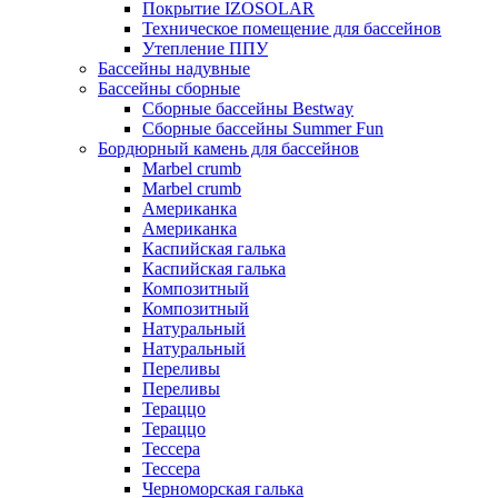
Покрытие IZOSOLAR
Техническое помещение для бассейнов
Утепление ППУ
Бассейны надувные
Бассейны сборные
Сборные бассейны Bestway
Сборные бассейны Summer Fun
Бордюрный камень для бассейнов
Marbel crumb
Marbel crumb
Американка
Американка
Каспийская галька
Каспийская галька
Композитный
Композитный
Натуральный
Натуральный
Переливы
Переливы
Тераццо
Тераццо
Тессера
Тессера
Черноморская галька