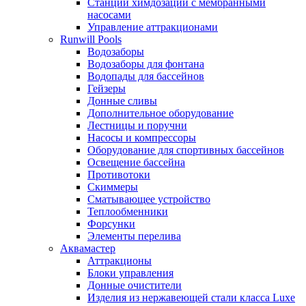
Станции химдозации с мембранными
насосами
Управление аттракционами
Runwill Pools
Водозаборы
Водозаборы для фонтана
Водопады для бассейнов
Гейзеры
Донные сливы
Дополнительное оборудование
Лестницы и поручни
Насосы и компрессоры
Оборудование для спортивных бассейнов
Освещение бассейна
Противотоки
Скиммеры
Сматывающее устройство
Теплообменники
Форсунки
Элементы перелива
Аквамастер
Аттракционы
Блоки управления
Донные очистители
Изделия из нержавеющей стали класса Luxe