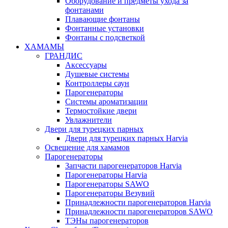
Оборудование и предметы ухода за
фонтанами
Плавающие фонтаны
Фонтанные установки
Фонтаны с подсветкой
ХАМАМЫ
ГРАНДИС
Аксессуары
Душевые системы
Контроллеры саун
Парогенераторы
Системы ароматизации
Термостойкие двери
Увлажнители
Двери для турецких парных
Двери для турецких парных Harvia
Освещение для хамамов
Парогенераторы
Запчасти парогенераторов Harvia
Парогенераторы Harvia
Парогенераторы SAWO
Парогенераторы Везувий
Принадлежности парогенераторов Harvia
Принадлежности парогенераторов SAWO
ТЭНы парогенераторов