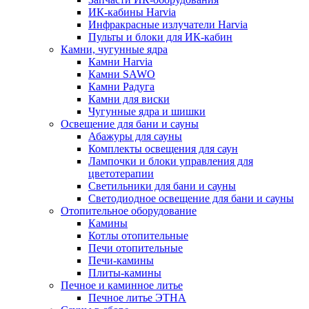
ИК-кабины Harvia
Инфракрасные излучатели Harvia
Пульты и блоки для ИК-кабин
Камни, чугунные ядра
Камни Harvia
Камни SAWO
Камни Радуга
Камни для виски
Чугунные ядра и шишки
Освещение для бани и сауны
Абажуры для сауны
Комплекты освещения для саун
Лампочки и блоки управления для
цветотерапии
Светильники для бани и сауны
Светодиодное освещение для бани и сауны
Отопительное оборудование
Камины
Котлы отопительные
Печи отопительные
Печи-камины
Плиты-камины
Печное и каминное литье
Печное литье ЭТНА