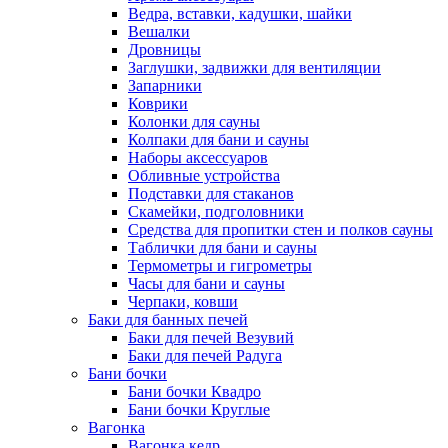
Ведра, вставки, кадушки, шайки
Вешалки
Дровницы
Заглушки, задвижки для вентиляции
Запарники
Коврики
Колонки для сауны
Колпаки для бани и сауны
Наборы аксессуаров
Обливные устройства
Подставки для стаканов
Скамейки, подголовники
Средства для пропитки стен и полков сауны
Таблички для бани и сауны
Термометры и гигрометры
Часы для бани и сауны
Черпаки, ковши
Баки для банных печей
Баки для печей Везувий
Баки для печей Радуга
Бани бочки
Бани бочки Квадро
Бани бочки Круглые
Вагонка
Вагонка кедр