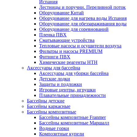
Испания
Лестницы и поручни. Переливной поток
Оборудование Китай
Оборудование для нагрева воды Испания
Оборудование для обеззараживания воды
Оборудование для соревнований
Пленка ПВХ
Сматывающие устройства
Тепловые насосы и осушители воздуха
Фильтры и насосы PREMIUM
Фитинги ПВХ
Химические реагенты HTH
Аксессуары для бассейна
Аксессуары для уборки бассейна
Детские лодки
Защиты и подложки
Игровые центры, игрушки
Плавательные принадлежности
Бассейны детские
Бассейны каркасные
Бассейны композитные
Бассейны композитные Franmer
Бассейны композитные Маршалл
Водные горки
Композитные купели