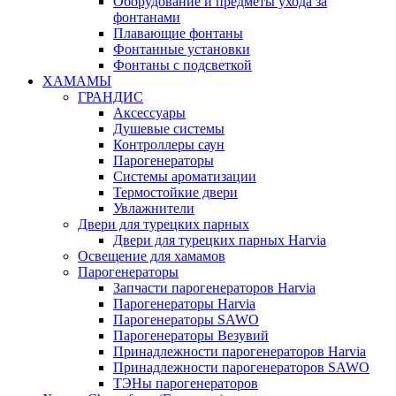
Оборудование и предметы ухода за
фонтанами
Плавающие фонтаны
Фонтанные установки
Фонтаны с подсветкой
ХАМАМЫ
ГРАНДИС
Аксессуары
Душевые системы
Контроллеры саун
Парогенераторы
Системы ароматизации
Термостойкие двери
Увлажнители
Двери для турецких парных
Двери для турецких парных Harvia
Освещение для хамамов
Парогенераторы
Запчасти парогенераторов Harvia
Парогенераторы Harvia
Парогенераторы SAWO
Парогенераторы Везувий
Принадлежности парогенераторов Harvia
Принадлежности парогенераторов SAWO
ТЭНы парогенераторов