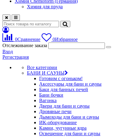
Химия Chemoform (Германия)
Химия для пруда
0
Сравнение
0
Избранное
Отслеживание заказа
Вход
Регистрация
Все категории
БАНИ И САУНЫ
Готовим с огоньком!
Аксессуары для бани и сауны
Баки для банных печей
Бани бочки
Вагонка
Двери для бани и сауны
Дровяные печи
Дымоходы для бани и сауны
ИК-оборудование
Камни, чугунные ядра
Освещение для бани и сауны