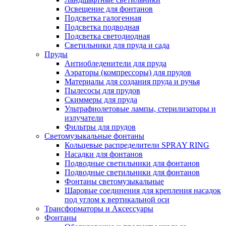
Освещение для фонтанов
Подсветка галогенная
Подсветка подводная
Подсветка светодиодная
Светильники для пруда и сада
Пруды
Антиобледенители для пруда
Аэраторы (компрессоры) для прудов
Материалы для создания пруда и ручья
Пылесосы для прудов
Скиммеры для пруда
Ультрафиолетовые лампы, стерилизаторы и
излучатели
Фильтры для прудов
Светомузыкальные фонтаны
Кольцевые распределители SPRAY RING
Насадки для фонтанов
Подводные светильники для фонтанов
Подводные светильники для фонтанов
Фонтаны светомузыкальные
Шаровые соединения для крепления насадок
под углом к вертикальной оси
Трансформаторы и Аксессуары
Фонтаны