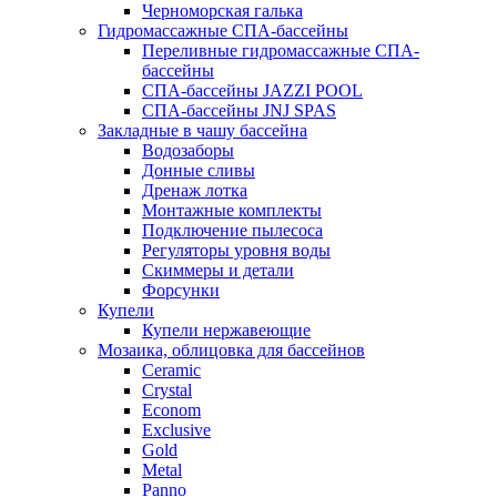
Черноморская галька
Гидромассажные СПА-бассейны
Переливные гидромассажные СПА-
бассейны
СПА-бассейны JAZZI POOL
СПА-бассейны JNJ SPAS
Закладные в чашу бассейна
Водозаборы
Донные сливы
Дренаж лотка
Монтажные комплекты
Подключение пылесоса
Регуляторы уровня воды
Скиммеры и детали
Форсунки
Купели
Купели нержавеющие
Мозаика, облицовка для бассейнов
Ceramic
Crystal
Econom
Exclusive
Gold
Metal
Panno