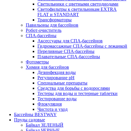
Светильники с цветными светодиодами
Светофильтры к светильникам EXTRA
FLAT и STANDART
Трансформаторы
Павильоны для бассейнов
Робот-очиститель
СПА-бассейны
Аксессуары для СПА-бассейнов
Гидромассажные СПА-бассейны с лежанкой
Переливные СПА-бассейны
Плавательные СПА-басссейны
Фотометры
Химия для бассейнов
Дезинфекция воды
Регулирование pH
Специальные препараты
Средства для борьбы с водорослями
Тестеры для воды и тестерные таблетки
Тестирование воды
Флокуляция
Чистота и уход
Бассейны BESTWAY
Пруды садовые
Байкал ЗЕЛЕНЫЙ
Байкал ЧЕРНЫЕ