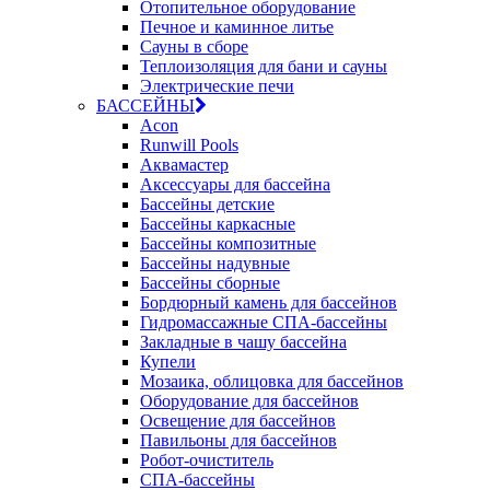
Отопительное оборудование
Печное и каминное литье
Сауны в сборе
Теплоизоляция для бани и сауны
Электрические печи
БАССЕЙНЫ
Acon
Runwill Pools
Аквамастер
Аксессуары для бассейна
Бассейны детские
Бассейны каркасные
Бассейны композитные
Бассейны надувные
Бассейны сборные
Бордюрный камень для бассейнов
Гидромассажные СПА-бассейны
Закладные в чашу бассейна
Купели
Мозаика, облицовка для бассейнов
Оборудование для бассейнов
Освещение для бассейнов
Павильоны для бассейнов
Робот-очиститель
СПА-бассейны