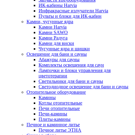
ИК-кабины Harvia
Инфракрасные излучатели Harvia
Пульты и блоки для ИК-кабин
Камни, чугунные ядра
Камни Harvia
Камни SAWO
Камни Радуга
Камни для виски
Чугунные ядра и шишки
Освещение для бани и сауны
Абажуры для сауны
Комплекты освещения для саун
Лампочки и блоки управления для
цветотерапии
Светильники для бани и сауны
Светодиодное освещение для бани и сауны
Отопительное оборудование
Камины
Котлы отопительные
Печи отопительные
Печи-камины
Плиты-камины
Печное и каминное литье
Печное литье ЭТНА