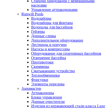
Станции химдозации с мембранными
насосами
Управление аттракционами
Runwill Pools
Водозаборы
Водозаборы для фонтана
Водопады для бассейнов
Гейзеры
Донные сливы
Дополнительное оборудование
Лестницы и поручни
Насосы и компрессоры
Оборудование для спортивных бассейнов
Освещение бассейна
Противотоки
Скиммеры
Сматывающее устройство
Теплообменники
Форсунки
Элементы перелива
Аквамастер
Аттракционы
Блоки управления
Донные очистители
Изделия из нержавеющей стали класса Luxe