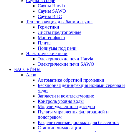
Сауны в сборе
Cауны Harvia
Сауны SAWO
Сауны ИТС
Теплоизоляция для бани и сауны
Герметики
Листы предтопочные
Мастер-флеш
Плиты
Подиумы под печи
Электрические печи
Электрические печи Harvia
Электрические печи SAWO
БАССЕЙНЫ
Acon
Автоматика обратной промывки
Беcхлорная дезинфекция ионами серебра и
меди
Запчасти и комплектующие
Контроль уровня воды
Модули удаленного доступа
Пульты управления фильтрацией и
подогревом
Разделительные дорожки для бассейнов
Станции химдозации