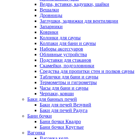
Ведра, вставки, кадушки, шайки
Вешалки
Дровницы
Заглушки, задвижки для вентиляции
Запарники
Коврики
Колонки для сауны
Колпаки для бани и сауны
Наборы аксессуаров
Обливные устройства
Подставки для стаканов
Скамейки, подголовники
Средства для пропитки стен и полков сауны
Таблички для бани и сауны
Термометры и гигрометры
Часы для бани и сауны
Черпаки, ковши
Баки для банных печей
Баки для печей Везувий
Баки для печей Радуга
Бани бочки
Бани бочки Квадро
Бани бочки Круглые
Вагонка
Вагонка кедр