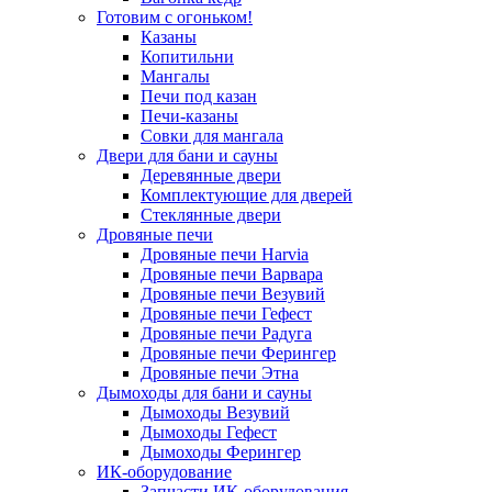
Готовим с огоньком!
Казаны
Копитильни
Мангалы
Печи под казан
Печи-казаны
Совки для мангала
Двери для бани и сауны
Деревянные двери
Комплектующие для дверей
Стеклянные двери
Дровяные печи
Дровяные печи Harvia
Дровяные печи Варвара
Дровяные печи Везувий
Дровяные печи Гефест
Дровяные печи Радуга
Дровяные печи Ферингер
Дровяные печи Этна
Дымоходы для бани и сауны
Дымоходы Везувий
Дымоходы Гефест
Дымоходы Ферингер
ИК-оборудование
Запчасти ИК-оборудования