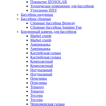
Покрытие IZOSOLAR
Техническое помещение для бассейнов
Утепление ППУ
Бассейны надувные
Бассейны сборные
Сборные бассейны Bestway
Сборные бассейны Summer Fun
Бордюрный камень для бассейнов
Marbel crumb
Marbel crumb
Американка
Американка
Каспийская галька
Каспийская галька
Композитный
Композитный
Натуральный
Натуральный
Переливы
Переливы
Тераццо
Тераццо
Тессера
Тессера
Черноморская галька