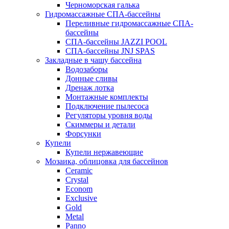
Черноморская галька
Гидромассажные СПА-бассейны
Переливные гидромассажные СПА-
бассейны
СПА-бассейны JAZZI POOL
СПА-бассейны JNJ SPAS
Закладные в чашу бассейна
Водозаборы
Донные сливы
Дренаж лотка
Монтажные комплекты
Подключение пылесоса
Регуляторы уровня воды
Скиммеры и детали
Форсунки
Купели
Купели нержавеющие
Мозаика, облицовка для бассейнов
Ceramic
Crystal
Econom
Exclusive
Gold
Metal
Panno