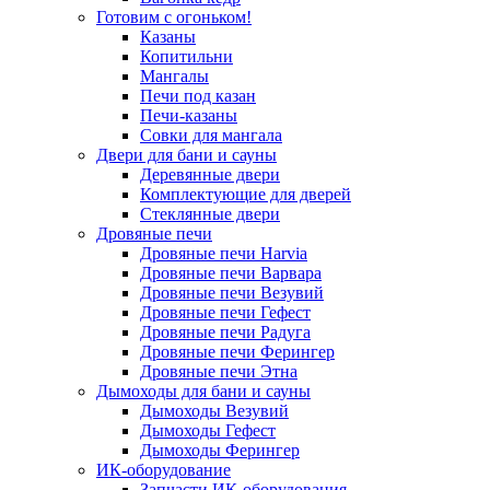
Готовим с огоньком!
Казаны
Копитильни
Мангалы
Печи под казан
Печи-казаны
Совки для мангала
Двери для бани и сауны
Деревянные двери
Комплектующие для дверей
Стеклянные двери
Дровяные печи
Дровяные печи Harvia
Дровяные печи Варвара
Дровяные печи Везувий
Дровяные печи Гефест
Дровяные печи Радуга
Дровяные печи Ферингер
Дровяные печи Этна
Дымоходы для бани и сауны
Дымоходы Везувий
Дымоходы Гефест
Дымоходы Ферингер
ИК-оборудование
Запчасти ИК-оборудования