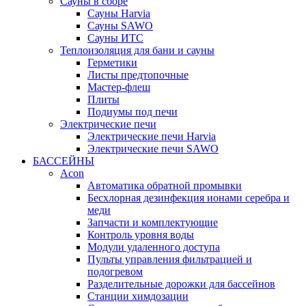
Сауны в сборе
Cауны Harvia
Сауны SAWO
Сауны ИТС
Теплоизоляция для бани и сауны
Герметики
Листы предтопочные
Мастер-флеш
Плиты
Подиумы под печи
Электрические печи
Электрические печи Harvia
Электрические печи SAWO
БАССЕЙНЫ
Acon
Автоматика обратной промывки
Беcхлорная дезинфекция ионами серебра и
меди
Запчасти и комплектующие
Контроль уровня воды
Модули удаленного доступа
Пульты управления фильтрацией и
подогревом
Разделительные дорожки для бассейнов
Станции химдозации