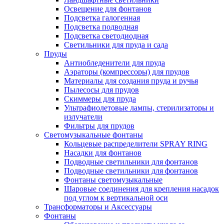
Освещение для фонтанов
Подсветка галогенная
Подсветка подводная
Подсветка светодиодная
Светильники для пруда и сада
Пруды
Антиобледенители для пруда
Аэраторы (компрессоры) для прудов
Материалы для создания пруда и ручья
Пылесосы для прудов
Скиммеры для пруда
Ультрафиолетовые лампы, стерилизаторы и
излучатели
Фильтры для прудов
Светомузыкальные фонтаны
Кольцевые распределители SPRAY RING
Насадки для фонтанов
Подводные светильники для фонтанов
Подводные светильники для фонтанов
Фонтаны светомузыкальные
Шаровые соединения для крепления насадок
под углом к вертикальной оси
Трансформаторы и Аксессуары
Фонтаны