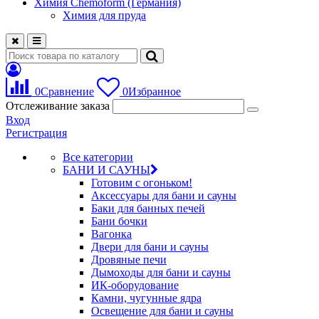
Химия Chemoform (Германия)
Химия для пруда
0
Сравнение
0
Избранное
Отслеживание заказа
Вход
Регистрация
Все категории
БАНИ И САУНЫ
Готовим с огоньком!
Аксессуары для бани и сауны
Баки для банных печей
Бани бочки
Вагонка
Двери для бани и сауны
Дровяные печи
Дымоходы для бани и сауны
ИК-оборудование
Камни, чугунные ядра
Освещение для бани и сауны