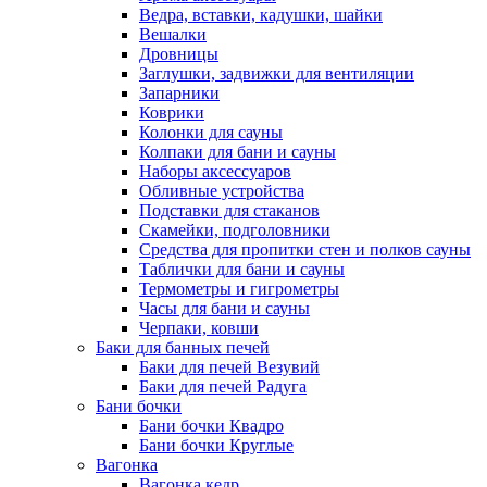
Ведра, вставки, кадушки, шайки
Вешалки
Дровницы
Заглушки, задвижки для вентиляции
Запарники
Коврики
Колонки для сауны
Колпаки для бани и сауны
Наборы аксессуаров
Обливные устройства
Подставки для стаканов
Скамейки, подголовники
Средства для пропитки стен и полков сауны
Таблички для бани и сауны
Термометры и гигрометры
Часы для бани и сауны
Черпаки, ковши
Баки для банных печей
Баки для печей Везувий
Баки для печей Радуга
Бани бочки
Бани бочки Квадро
Бани бочки Круглые
Вагонка
Вагонка кедр