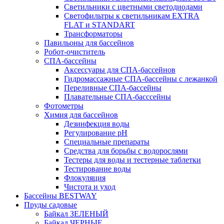
Светильники с цветными светодиодами
Светофильтры к светильникам EXTRA
FLAT и STANDART
Трансформаторы
Павильоны для бассейнов
Робот-очиститель
СПА-бассейны
Аксессуары для СПА-бассейнов
Гидромассажные СПА-бассейны с лежанкой
Переливные СПА-бассейны
Плавательные СПА-басссейны
Фотометры
Химия для бассейнов
Дезинфекция воды
Регулирование pH
Специальные препараты
Средства для борьбы с водорослями
Тестеры для воды и тестерные таблетки
Тестирование воды
Флокуляция
Чистота и уход
Бассейны BESTWAY
Пруды садовые
Байкал ЗЕЛЕНЫЙ
Байкал ЧЕРНЫЕ