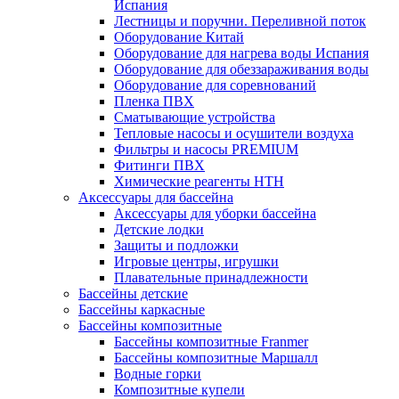
Испания
Лестницы и поручни. Переливной поток
Оборудование Китай
Оборудование для нагрева воды Испания
Оборудование для обеззараживания воды
Оборудование для соревнований
Пленка ПВХ
Сматывающие устройства
Тепловые насосы и осушители воздуха
Фильтры и насосы PREMIUM
Фитинги ПВХ
Химические реагенты HTH
Аксессуары для бассейна
Аксессуары для уборки бассейна
Детские лодки
Защиты и подложки
Игровые центры, игрушки
Плавательные принадлежности
Бассейны детские
Бассейны каркасные
Бассейны композитные
Бассейны композитные Franmer
Бассейны композитные Маршалл
Водные горки
Композитные купели