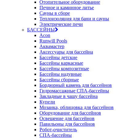
Отопительное оборудование
Печное и каминное литье
Сауны в сборе
Теплоизоляция для бани и сауны
Электрические печи
БАССЕЙНЫ
Acon
Runwill Pools
Аквамастер
Аксессуары для бассейна
Бассейны детские
Бассейны каркасные
Бассейны композитные
Бассейны надувные
Бассейны сборные
Бордюрный камень для бассейнов
Гидромассажные СПА-бассейны
Закладные в чашу бассейна
Купели
Мозаика, облицовка для бассейнов
Оборудование для бассейнов
Освещение для бассейнов
Павильоны для бассейнов
Робот-очиститель
СПА-бассейны