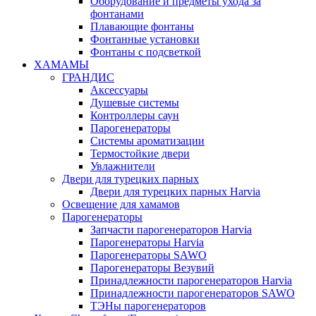
Оборудование и предметы ухода за
фонтанами
Плавающие фонтаны
Фонтанные установки
Фонтаны с подсветкой
ХАМАМЫ
ГРАНДИС
Аксессуары
Душевые системы
Контроллеры саун
Парогенераторы
Системы ароматизации
Термостойкие двери
Увлажнители
Двери для турецких парных
Двери для турецких парных Harvia
Освещение для хамамов
Парогенераторы
Запчасти парогенераторов Harvia
Парогенераторы Harvia
Парогенераторы SAWO
Парогенераторы Везувий
Принадлежности парогенераторов Harvia
Принадлежности парогенераторов SAWO
ТЭНы парогенераторов