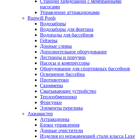
Станции химдозации с мембранными
насосами
Управление аттракционами
Runwill Pools
Водозаборы
Водозаборы для фонтана
Водопады для бассейнов
Гейзеры
Донные сливы
Дополнительное оборудование
Лестницы и поручни
Насосы и компрессоры
Оборудование для спортивных бассейнов
Освещение бассейна
Противотоки
Скиммеры
Сматывающее устройство
Теплообменники
Форсунки
Элементы перелива
Аквамастер
Аттракционы
Блоки управления
Донные очистители
Изделия из нержавеющей стали класса Luxe