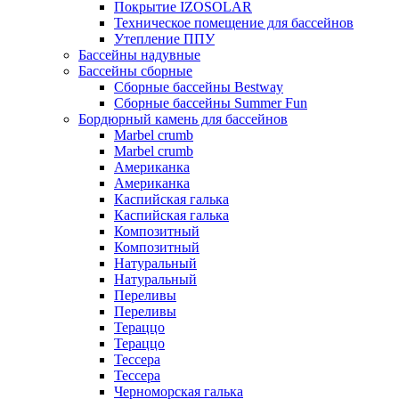
Покрытие IZOSOLAR
Техническое помещение для бассейнов
Утепление ППУ
Бассейны надувные
Бассейны сборные
Сборные бассейны Bestway
Сборные бассейны Summer Fun
Бордюрный камень для бассейнов
Marbel crumb
Marbel crumb
Американка
Американка
Каспийская галька
Каспийская галька
Композитный
Композитный
Натуральный
Натуральный
Переливы
Переливы
Тераццо
Тераццо
Тессера
Тессера
Черноморская галька