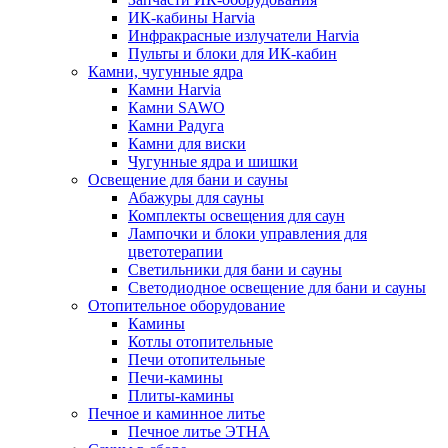
ИК-кабины Harvia
Инфракрасные излучатели Harvia
Пульты и блоки для ИК-кабин
Камни, чугунные ядра
Камни Harvia
Камни SAWO
Камни Радуга
Камни для виски
Чугунные ядра и шишки
Освещение для бани и сауны
Абажуры для сауны
Комплекты освещения для саун
Лампочки и блоки управления для
цветотерапии
Светильники для бани и сауны
Светодиодное освещение для бани и сауны
Отопительное оборудование
Камины
Котлы отопительные
Печи отопительные
Печи-камины
Плиты-камины
Печное и каминное литье
Печное литье ЭТНА