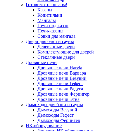
Готовим с огоньком!
Казаны
Копитильни
Мангалы
Печи под казан
Печи-казаны
Совки для мангала
Двери для бани и сауны
Деревянные двери
Комплектующие для дверей
Стеклянные двери
Дровяные печи
Дровяные печи Harvia
Дровяные печи Варвара
Дровяные печи Везувий
Дровяные печи Гефест
Дровяные печи Радуга
Дровяные печи Ферингер
Дровяные печи Этна
Дымоходы для бани и сауны
Дымоходы Везувий
Дымоходы Гефест
Дымоходы Ферингер
ИК-оборудование
Запчасти ИК-оборудования