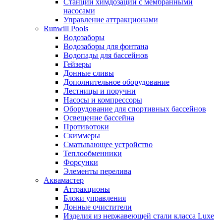
Станции химдозации с мембранными
насосами
Управление аттракционами
Runwill Pools
Водозаборы
Водозаборы для фонтана
Водопады для бассейнов
Гейзеры
Донные сливы
Дополнительное оборудование
Лестницы и поручни
Насосы и компрессоры
Оборудование для спортивных бассейнов
Освещение бассейна
Противотоки
Скиммеры
Сматывающее устройство
Теплообменники
Форсунки
Элементы перелива
Аквамастер
Аттракционы
Блоки управления
Донные очистители
Изделия из нержавеющей стали класса Luxe