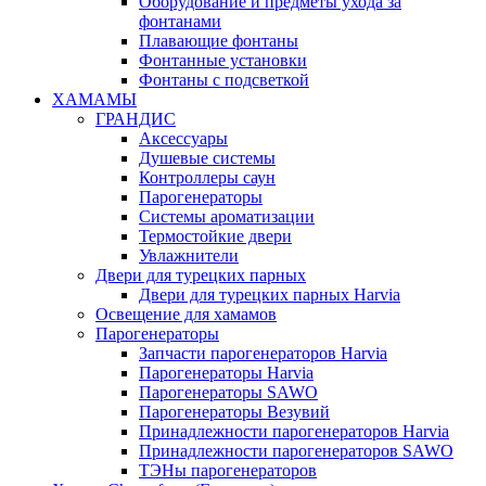
Оборудование и предметы ухода за
фонтанами
Плавающие фонтаны
Фонтанные установки
Фонтаны с подсветкой
ХАМАМЫ
ГРАНДИС
Аксессуары
Душевые системы
Контроллеры саун
Парогенераторы
Системы ароматизации
Термостойкие двери
Увлажнители
Двери для турецких парных
Двери для турецких парных Harvia
Освещение для хамамов
Парогенераторы
Запчасти парогенераторов Harvia
Парогенераторы Harvia
Парогенераторы SAWO
Парогенераторы Везувий
Принадлежности парогенераторов Harvia
Принадлежности парогенераторов SAWO
ТЭНы парогенераторов