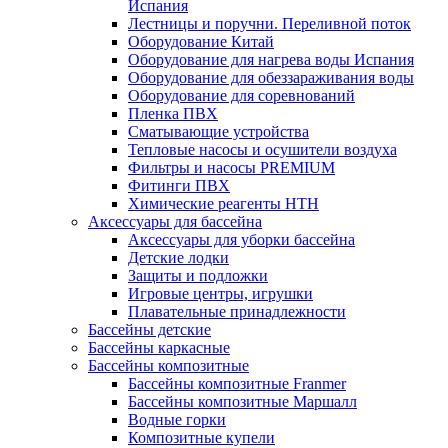
Испания
Лестницы и поручни. Переливной поток
Оборудование Китай
Оборудование для нагрева воды Испания
Оборудование для обеззараживания воды
Оборудование для соревнований
Пленка ПВХ
Сматывающие устройства
Тепловые насосы и осушители воздуха
Фильтры и насосы PREMIUM
Фитинги ПВХ
Химические реагенты HTH
Аксессуары для бассейна
Аксессуары для уборки бассейна
Детские лодки
Защиты и подложки
Игровые центры, игрушки
Плавательные принадлежности
Бассейны детские
Бассейны каркасные
Бассейны композитные
Бассейны композитные Franmer
Бассейны композитные Маршалл
Водные горки
Композитные купели