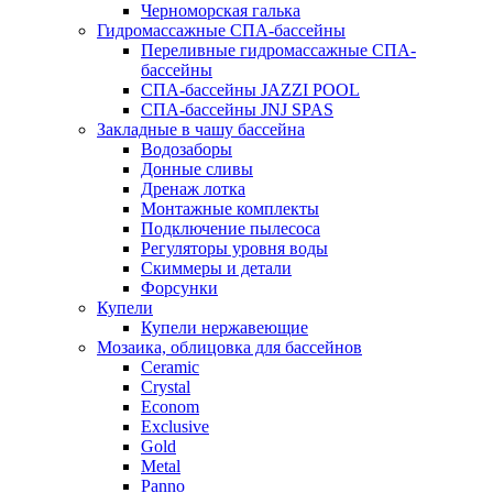
Черноморская галька
Гидромассажные СПА-бассейны
Переливные гидромассажные СПА-
бассейны
СПА-бассейны JAZZI POOL
СПА-бассейны JNJ SPAS
Закладные в чашу бассейна
Водозаборы
Донные сливы
Дренаж лотка
Монтажные комплекты
Подключение пылесоса
Регуляторы уровня воды
Скиммеры и детали
Форсунки
Купели
Купели нержавеющие
Мозаика, облицовка для бассейнов
Ceramic
Crystal
Econom
Exclusive
Gold
Metal
Panno