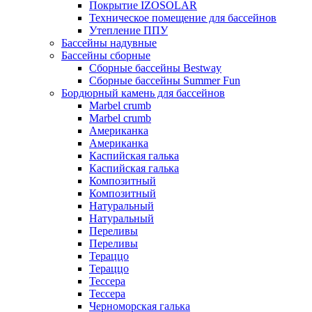
Покрытие IZOSOLAR
Техническое помещение для бассейнов
Утепление ППУ
Бассейны надувные
Бассейны сборные
Сборные бассейны Bestway
Сборные бассейны Summer Fun
Бордюрный камень для бассейнов
Marbel crumb
Marbel crumb
Американка
Американка
Каспийская галька
Каспийская галька
Композитный
Композитный
Натуральный
Натуральный
Переливы
Переливы
Тераццо
Тераццо
Тессера
Тессера
Черноморская галька