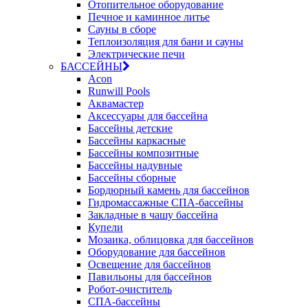
Отопительное оборудование
Печное и каминное литье
Сауны в сборе
Теплоизоляция для бани и сауны
Электрические печи
БАССЕЙНЫ
Acon
Runwill Pools
Аквамастер
Аксессуары для бассейна
Бассейны детские
Бассейны каркасные
Бассейны композитные
Бассейны надувные
Бассейны сборные
Бордюрный камень для бассейнов
Гидромассажные СПА-бассейны
Закладные в чашу бассейна
Купели
Мозаика, облицовка для бассейнов
Оборудование для бассейнов
Освещение для бассейнов
Павильоны для бассейнов
Робот-очиститель
СПА-бассейны