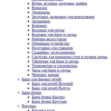
Ведра, вставки, кадушки, шайки
Вешалки
Дровницы
Заглушки, задвижки для вентиляции
Запарники
Коврики
Колонки для сауны
Колпаки для бани и сауны
Наборы аксессуаров
Обливные устройства
Подставки для стаканов
Скамейки, подголовники
Средства для пропитки стен и полков сауны
Таблички для бани и сауны
Термометры и гигрометры
Часы для бани и сауны
Черпаки, ковши
Баки для банных печей
Баки для печей Везувий
Баки для печей Радуга
Бани бочки
Бани бочки Квадро
Бани бочки Круглые
Вагонка
Вагонка кедр