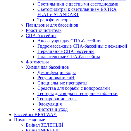
Светильники с цветными светодиодами
Светофильтры к светильникам EXTRA
FLAT и STANDART
Трансформаторы
Павильоны для бассейнов
Робот-очиститель
СПА-бассейны
Аксессуары для СПА-бассейнов
Гидромассажные СПА-бассейны с лежанкой
Переливные СПА-бассейны
Плавательные СПА-басссейны
Фотометры
Химия для бассейнов
Дезинфекция воды
Регулирование pH
Специальные препараты
Средства для борьбы с водорослями
Тестеры для воды и тестерные таблетки
Тестирование воды
Флокуляция
Чистота и уход
Бассейны BESTWAY
Пруды садовые
Байкал ЗЕЛЕНЫЙ
Байкал ЧЕРНЫЕ