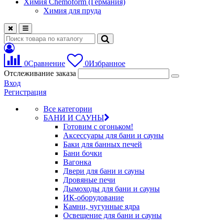
Химия Chemoform (Германия)
Химия для пруда
0
Сравнение
0
Избранное
Отслеживание заказа
Вход
Регистрация
Все категории
БАНИ И САУНЫ
Готовим с огоньком!
Аксессуары для бани и сауны
Баки для банных печей
Бани бочки
Вагонка
Двери для бани и сауны
Дровяные печи
Дымоходы для бани и сауны
ИК-оборудование
Камни, чугунные ядра
Освещение для бани и сауны