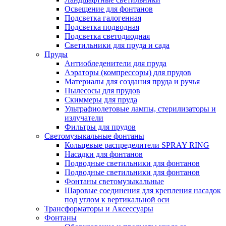
Освещение для фонтанов
Подсветка галогенная
Подсветка подводная
Подсветка светодиодная
Светильники для пруда и сада
Пруды
Антиобледенители для пруда
Аэраторы (компрессоры) для прудов
Материалы для создания пруда и ручья
Пылесосы для прудов
Скиммеры для пруда
Ультрафиолетовые лампы, стерилизаторы и
излучатели
Фильтры для прудов
Светомузыкальные фонтаны
Кольцевые распределители SPRAY RING
Насадки для фонтанов
Подводные светильники для фонтанов
Подводные светильники для фонтанов
Фонтаны светомузыкальные
Шаровые соединения для крепления насадок
под углом к вертикальной оси
Трансформаторы и Аксессуары
Фонтаны