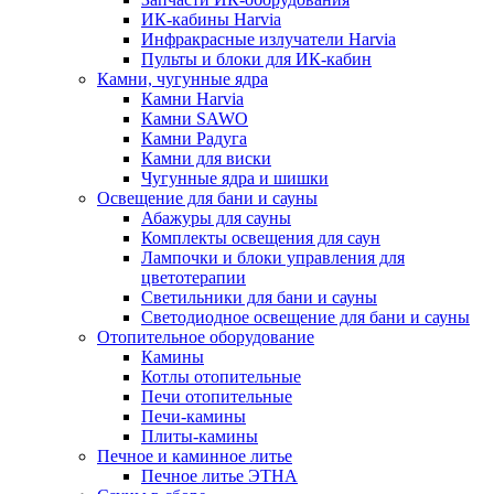
ИК-кабины Harvia
Инфракрасные излучатели Harvia
Пульты и блоки для ИК-кабин
Камни, чугунные ядра
Камни Harvia
Камни SAWO
Камни Радуга
Камни для виски
Чугунные ядра и шишки
Освещение для бани и сауны
Абажуры для сауны
Комплекты освещения для саун
Лампочки и блоки управления для
цветотерапии
Светильники для бани и сауны
Светодиодное освещение для бани и сауны
Отопительное оборудование
Камины
Котлы отопительные
Печи отопительные
Печи-камины
Плиты-камины
Печное и каминное литье
Печное литье ЭТНА