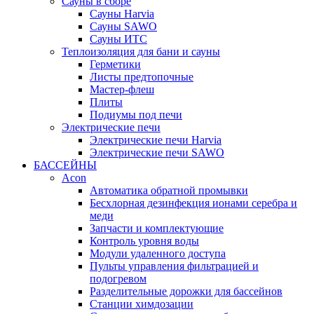
Сауны в сборе
Cауны Harvia
Сауны SAWO
Сауны ИТС
Теплоизоляция для бани и сауны
Герметики
Листы предтопочные
Мастер-флеш
Плиты
Подиумы под печи
Электрические печи
Электрические печи Harvia
Электрические печи SAWO
БАССЕЙНЫ
Acon
Автоматика обратной промывки
Беcхлорная дезинфекция ионами серебра и
меди
Запчасти и комплектующие
Контроль уровня воды
Модули удаленного доступа
Пульты управления фильтрацией и
подогревом
Разделительные дорожки для бассейнов
Станции химдозации