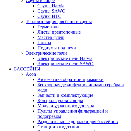
Сауны в сборе
Cауны Harvia
Сауны SAWO
Сауны ИТС
Теплоизоляция для бани и сауны
Герметики
Листы предтопочные
Мастер-флеш
Плиты
Подиумы под печи
Электрические печи
Электрические печи Harvia
Электрические печи SAWO
БАССЕЙНЫ
Acon
Автоматика обратной промывки
Беcхлорная дезинфекция ионами серебра и
меди
Запчасти и комплектующие
Контроль уровня воды
Модули удаленного доступа
Пульты управления фильтрацией и
подогревом
Разделительные дорожки для бассейнов
Станции химдозации