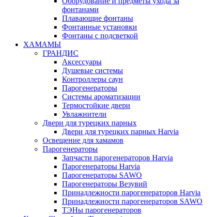
Оборудование и предметы ухода за
фонтанами
Плавающие фонтаны
Фонтанные установки
Фонтаны с подсветкой
ХАМАМЫ
ГРАНДИС
Аксессуары
Душевые системы
Контроллеры саун
Парогенераторы
Системы ароматизации
Термостойкие двери
Увлажнители
Двери для турецких парных
Двери для турецких парных Harvia
Освещение для хамамов
Парогенераторы
Запчасти парогенераторов Harvia
Парогенераторы Harvia
Парогенераторы SAWO
Парогенераторы Везувий
Принадлежности парогенераторов Harvia
Принадлежности парогенераторов SAWO
ТЭНы парогенераторов