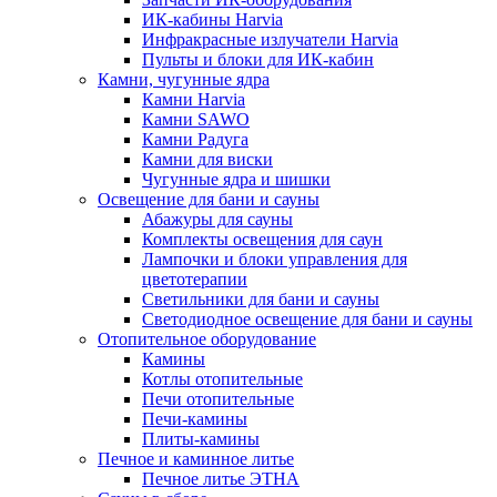
ИК-кабины Harvia
Инфракрасные излучатели Harvia
Пульты и блоки для ИК-кабин
Камни, чугунные ядра
Камни Harvia
Камни SAWO
Камни Радуга
Камни для виски
Чугунные ядра и шишки
Освещение для бани и сауны
Абажуры для сауны
Комплекты освещения для саун
Лампочки и блоки управления для
цветотерапии
Светильники для бани и сауны
Светодиодное освещение для бани и сауны
Отопительное оборудование
Камины
Котлы отопительные
Печи отопительные
Печи-камины
Плиты-камины
Печное и каминное литье
Печное литье ЭТНА