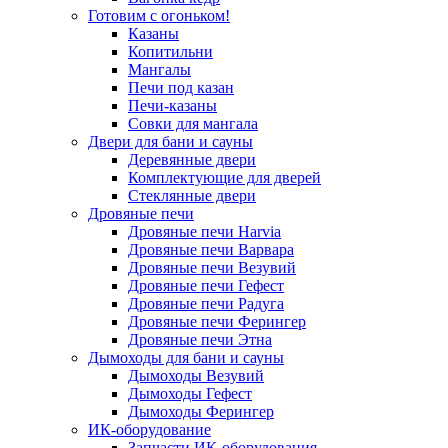
Готовим с огоньком!
Казаны
Копитильни
Мангалы
Печи под казан
Печи-казаны
Совки для мангала
Двери для бани и сауны
Деревянные двери
Комплектующие для дверей
Стеклянные двери
Дровяные печи
Дровяные печи Harvia
Дровяные печи Варвара
Дровяные печи Везувий
Дровяные печи Гефест
Дровяные печи Радуга
Дровяные печи Ферингер
Дровяные печи Этна
Дымоходы для бани и сауны
Дымоходы Везувий
Дымоходы Гефест
Дымоходы Ферингер
ИК-оборудование
Запчасти ИК-оборудования