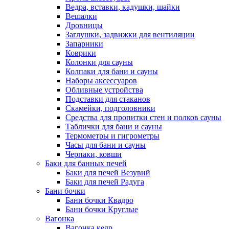
Ведра, вставки, кадушки, шайки
Вешалки
Дровницы
Заглушки, задвижки для вентиляции
Запарники
Коврики
Колонки для сауны
Колпаки для бани и сауны
Наборы аксессуаров
Обливные устройства
Подставки для стаканов
Скамейки, подголовники
Средства для пропитки стен и полков сауны
Таблички для бани и сауны
Термометры и гигрометры
Часы для бани и сауны
Черпаки, ковши
Баки для банных печей
Баки для печей Везувий
Баки для печей Радуга
Бани бочки
Бани бочки Квадро
Бани бочки Круглые
Вагонка
Вагонка кедр