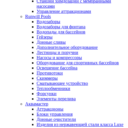
Станции химдозации с мембранными
насосами
Управление аттракционами
Runwill Pools
Водозаборы
Водозаборы для фонтана
Водопады для бассейнов
Гейзеры
Донные сливы
Дополнительное оборудование
Лестницы и поручни
Насосы и компрессоры
Оборудование для спортивных бассейнов
Освещение бассейна
Противотоки
Скиммеры
Сматывающее устройство
Теплообменники
Форсунки
Элементы перелива
Аквамастер
Аттракционы
Блоки управления
Донные очистители
Изделия из нержавеющей стали класса Luxe