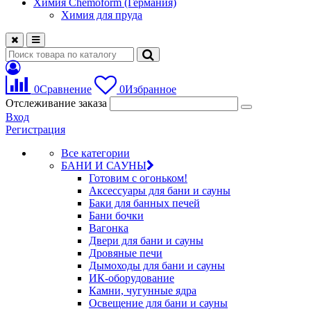
Химия Chemoform (Германия)
Химия для пруда
0
Сравнение
0
Избранное
Отслеживание заказа
Вход
Регистрация
Все категории
БАНИ И САУНЫ
Готовим с огоньком!
Аксессуары для бани и сауны
Баки для банных печей
Бани бочки
Вагонка
Двери для бани и сауны
Дровяные печи
Дымоходы для бани и сауны
ИК-оборудование
Камни, чугунные ядра
Освещение для бани и сауны