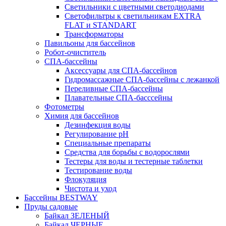
Светильники с цветными светодиодами
Светофильтры к светильникам EXTRA
FLAT и STANDART
Трансформаторы
Павильоны для бассейнов
Робот-очиститель
СПА-бассейны
Аксессуары для СПА-бассейнов
Гидромассажные СПА-бассейны с лежанкой
Переливные СПА-бассейны
Плавательные СПА-басссейны
Фотометры
Химия для бассейнов
Дезинфекция воды
Регулирование pH
Специальные препараты
Средства для борьбы с водорослями
Тестеры для воды и тестерные таблетки
Тестирование воды
Флокуляция
Чистота и уход
Бассейны BESTWAY
Пруды садовые
Байкал ЗЕЛЕНЫЙ
Байкал ЧЕРНЫЕ