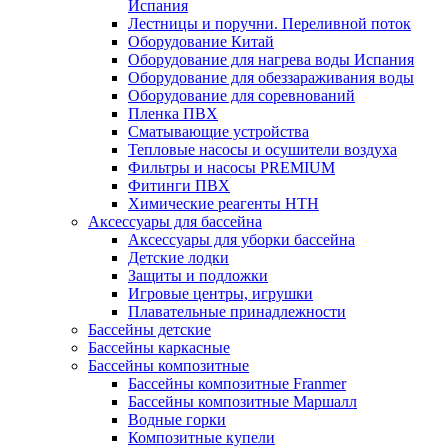
Испания
Лестницы и поручни. Переливной поток
Оборудование Китай
Оборудование для нагрева воды Испания
Оборудование для обеззараживания воды
Оборудование для соревнований
Пленка ПВХ
Сматывающие устройства
Тепловые насосы и осушители воздуха
Фильтры и насосы PREMIUM
Фитинги ПВХ
Химические реагенты HTH
Аксессуары для бассейна
Аксессуары для уборки бассейна
Детские лодки
Защиты и подложки
Игровые центры, игрушки
Плавательные принадлежности
Бассейны детские
Бассейны каркасные
Бассейны композитные
Бассейны композитные Franmer
Бассейны композитные Маршалл
Водные горки
Композитные купели