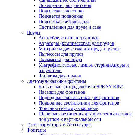
Освещение для фонтанов
Подсветка галогенная
Подсветка подводная
Подсветка светодиодная
Светильники для пруда и сада
Пруды
Антиобледенители для пруда
Аэраторы (компрессоры) для прудов
Материалы для создания пруда и ручья
Пылесосы для прудов
Скиммеры для пруда
Ультрафиолетовые лампы, стерилизаторы и
излучатели
Фильтры для прудов
Светомузыкальные фонтаны
Кольцевые распределители SPRAY RING
Насадки для фонтанов
Подводные светильники для фонтанов
Подводные светильники для фонтанов
Фонтаны светомузыкальные
Шаровые соединения для крепления насадок
под углом к вертикальной оси
Трансформаторы и Аксессуары
Фонтаны