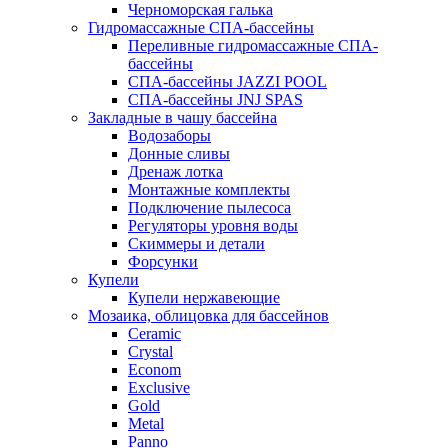
Черноморская галька
Гидромассажные СПА-бассейны
Переливные гидромассажные СПА-
бассейны
СПА-бассейны JAZZI POOL
СПА-бассейны JNJ SPAS
Закладные в чашу бассейна
Водозаборы
Донные сливы
Дренаж лотка
Монтажные комплекты
Подключение пылесоса
Регуляторы уровня воды
Скиммеры и детали
Форсунки
Купели
Купели нержавеющие
Мозаика, облицовка для бассейнов
Ceramic
Crystal
Econom
Exclusive
Gold
Metal
Panno