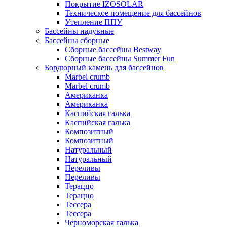
Покрытие IZOSOLAR
Техническое помещение для бассейнов
Утепление ППУ
Бассейны надувные
Бассейны сборные
Сборные бассейны Bestway
Сборные бассейны Summer Fun
Бордюрный камень для бассейнов
Marbel crumb
Marbel crumb
Американка
Американка
Каспийская галька
Каспийская галька
Композитный
Композитный
Натуральный
Натуральный
Переливы
Переливы
Тераццо
Тераццо
Тессера
Тессера
Черноморская галька