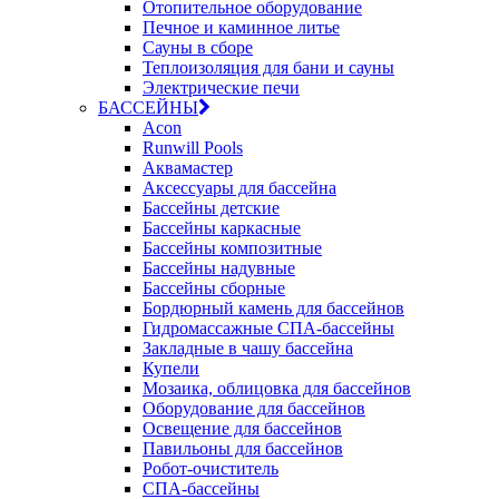
Отопительное оборудование
Печное и каминное литье
Сауны в сборе
Теплоизоляция для бани и сауны
Электрические печи
БАССЕЙНЫ
Acon
Runwill Pools
Аквамастер
Аксессуары для бассейна
Бассейны детские
Бассейны каркасные
Бассейны композитные
Бассейны надувные
Бассейны сборные
Бордюрный камень для бассейнов
Гидромассажные СПА-бассейны
Закладные в чашу бассейна
Купели
Мозаика, облицовка для бассейнов
Оборудование для бассейнов
Освещение для бассейнов
Павильоны для бассейнов
Робот-очиститель
СПА-бассейны