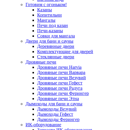
Готовим с огоньком!
Казаны
Копитильни
Мангалы
Печи под казан
Печи-казаны
Совки для мангала
Двери для бани и сауны
Деревянные двери
Комплектующие для дверей
Стеклянные двери
Дровяные печи
Дровяные печи Harvia
Дровяные печи Варвара
Дровяные печи Везувий
Дровяные печи Гефест
Дровяные печи Радуга
Дровяные печи Ферингер
Дровяные печи Этна
Дымоходы для бани и сауны
Дымоходы Везувий
Дымоходы Гефест
Дымоходы Ферингер
ИК-оборудование
Запчасти ИК-оборудования