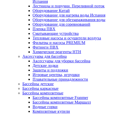
Испания
Лестницы и поручни. Переливной поток
Оборудование Китай
Оборудование для нагрева воды Испания
Оборудование для обеззараживания воды
Оборудование для соревнований
Пленка ПВХ
Сматывающие устройства
Тепловые насосы и осушители воздуха
Фильтры и насосы PREMIUM
Фитинги ПВХ
Химические реагенты HTH
Аксессуары для бассейна
Аксессуары для уборки бассейна
Детские лодки
Защиты и подложки
Игровые центры, игрушки
Плавательные принадлежности
Бассейны детские
Бассейны каркасные
Бассейны композитные
Бассейны композитные Franmer
Бассейны композитные Маршалл
Водные горки
Композитные купели