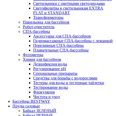
Светильники с цветными светодиодами
Светофильтры к светильникам EXTRA
FLAT и STANDART
Трансформаторы
Павильоны для бассейнов
Робот-очиститель
СПА-бассейны
Аксессуары для СПА-бассейнов
Гидромассажные СПА-бассейны с лежанкой
Переливные СПА-бассейны
Плавательные СПА-басссейны
Фотометры
Химия для бассейнов
Дезинфекция воды
Регулирование pH
Специальные препараты
Средства для борьбы с водорослями
Тестеры для воды и тестерные таблетки
Тестирование воды
Флокуляция
Чистота и уход
Бассейны BESTWAY
Пруды садовые
Байкал ЗЕЛЕНЫЙ
Байкал ЧЕРНЫЕ