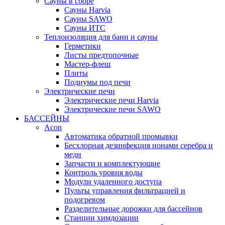
Сауны в сборе
Cауны Harvia
Сауны SAWO
Сауны ИТС
Теплоизоляция для бани и сауны
Герметики
Листы предтопочные
Мастер-флеш
Плиты
Подиумы под печи
Электрические печи
Электрические печи Harvia
Электрические печи SAWO
БАССЕЙНЫ
Acon
Автоматика обратной промывки
Беcхлорная дезинфекция ионами серебра и
меди
Запчасти и комплектующие
Контроль уровня воды
Модули удаленного доступа
Пульты управления фильтрацией и
подогревом
Разделительные дорожки для бассейнов
Станции химдозации