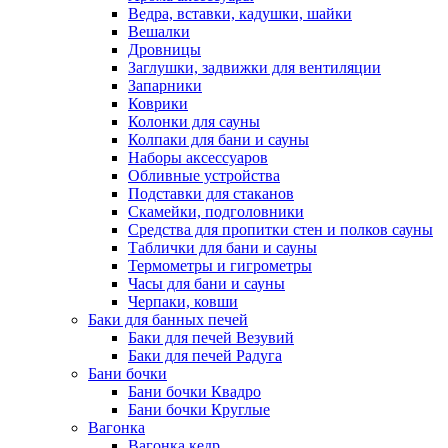
Ведра, вставки, кадушки, шайки
Вешалки
Дровницы
Заглушки, задвижки для вентиляции
Запарники
Коврики
Колонки для сауны
Колпаки для бани и сауны
Наборы аксессуаров
Обливные устройства
Подставки для стаканов
Скамейки, подголовники
Средства для пропитки стен и полков сауны
Таблички для бани и сауны
Термометры и гигрометры
Часы для бани и сауны
Черпаки, ковши
Баки для банных печей
Баки для печей Везувий
Баки для печей Радуга
Бани бочки
Бани бочки Квадро
Бани бочки Круглые
Вагонка
Вагонка кедр