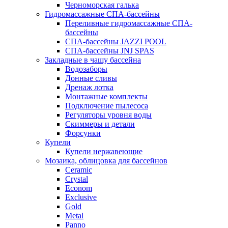
Черноморская галька
Гидромассажные СПА-бассейны
Переливные гидромассажные СПА-
бассейны
СПА-бассейны JAZZI POOL
СПА-бассейны JNJ SPAS
Закладные в чашу бассейна
Водозаборы
Донные сливы
Дренаж лотка
Монтажные комплекты
Подключение пылесоса
Регуляторы уровня воды
Скиммеры и детали
Форсунки
Купели
Купели нержавеющие
Мозаика, облицовка для бассейнов
Ceramic
Crystal
Econom
Exclusive
Gold
Metal
Panno