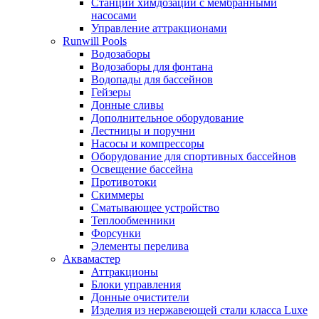
Станции химдозации с мембранными
насосами
Управление аттракционами
Runwill Pools
Водозаборы
Водозаборы для фонтана
Водопады для бассейнов
Гейзеры
Донные сливы
Дополнительное оборудование
Лестницы и поручни
Насосы и компрессоры
Оборудование для спортивных бассейнов
Освещение бассейна
Противотоки
Скиммеры
Сматывающее устройство
Теплообменники
Форсунки
Элементы перелива
Аквамастер
Аттракционы
Блоки управления
Донные очистители
Изделия из нержавеющей стали класса Luxe