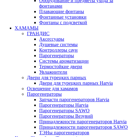
Оборудование и предметы ухода за
фонтанами
Плавающие фонтаны
Фонтанные установки
Фонтаны с подсветкой
ХАМАМЫ
ГРАНДИС
Аксессуары
Душевые системы
Контроллеры саун
Парогенераторы
Системы ароматизации
Термостойкие двери
Увлажнители
Двери для турецких парных
Двери для турецких парных Harvia
Освещение для хамамов
Парогенераторы
Запчасти парогенераторов Harvia
Парогенераторы Harvia
Парогенераторы SAWO
Парогенераторы Везувий
Принадлежности парогенераторов Harvia
Принадлежности парогенераторов SAWO
ТЭНы парогенераторов