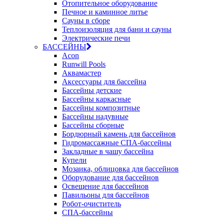
Отопительное оборудование
Печное и каминное литье
Сауны в сборе
Теплоизоляция для бани и сауны
Электрические печи
БАССЕЙНЫ
Acon
Runwill Pools
Аквамастер
Аксессуары для бассейна
Бассейны детские
Бассейны каркасные
Бассейны композитные
Бассейны надувные
Бассейны сборные
Бордюрный камень для бассейнов
Гидромассажные СПА-бассейны
Закладные в чашу бассейна
Купели
Мозаика, облицовка для бассейнов
Оборудование для бассейнов
Освещение для бассейнов
Павильоны для бассейнов
Робот-очиститель
СПА-бассейны