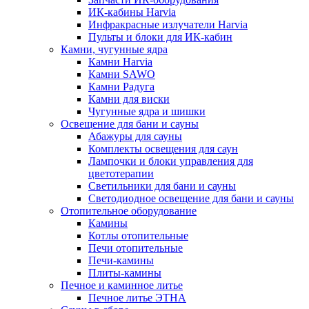
ИК-кабины Harvia
Инфракрасные излучатели Harvia
Пульты и блоки для ИК-кабин
Камни, чугунные ядра
Камни Harvia
Камни SAWO
Камни Радуга
Камни для виски
Чугунные ядра и шишки
Освещение для бани и сауны
Абажуры для сауны
Комплекты освещения для саун
Лампочки и блоки управления для
цветотерапии
Светильники для бани и сауны
Светодиодное освещение для бани и сауны
Отопительное оборудование
Камины
Котлы отопительные
Печи отопительные
Печи-камины
Плиты-камины
Печное и каминное литье
Печное литье ЭТНА