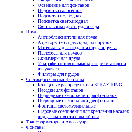
Освещение для фонтанов
Подсветка галогенная
Подсветка подводная
Подсветка светодиодная
Светильники для пруда и сада
Пруды
Антиобледенители для пруда
Аэраторы (компрессоры) для прудов
Материалы для создания пруда и ручья
Пылесосы для прудов
Скиммеры для пруда
Ультрафиолетовые лампы, стерилизаторы и
излучатели
Фильтры для прудов
Светомузыкальные фонтаны
Кольцевые распределители SPRAY RING
Насадки для фонтанов
Подводные светильники для фонтанов
Подводные светильники для фонтанов
Фонтаны светомузыкальные
Шаровые соединения для крепления насадок
под углом к вертикальной оси
Трансформаторы и Аксессуары
Фонтаны