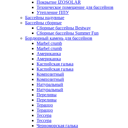
Покрытие IZOSOLAR
Техническое помещение для бассейнов
Утепление ППУ
Бассейны надувные
Бассейны сборные
Сборные бассейны Bestway
Сборные бассейны Summer Fun
Бордюрный камень для бассейнов
Marbel crumb
Marbel crumb
Американка
Американка
Каспийская галька
Каспийская галька
Композитный
Композитный
Натуральный
Натуральный
Переливы
Переливы
Тераццо
Тераццо
Тессера
Тессера
Черноморская галька