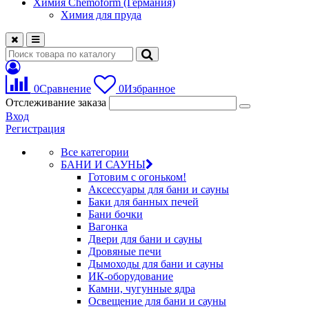
Химия Chemoform (Германия)
Химия для пруда
0
Сравнение
0
Избранное
Отслеживание заказа
Вход
Регистрация
Все категории
БАНИ И САУНЫ
Готовим с огоньком!
Аксессуары для бани и сауны
Баки для банных печей
Бани бочки
Вагонка
Двери для бани и сауны
Дровяные печи
Дымоходы для бани и сауны
ИК-оборудование
Камни, чугунные ядра
Освещение для бани и сауны