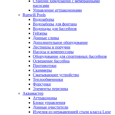
Станции химдозации с мембранными
насосами
Управление аттракционами
Runwill Pools
Водозаборы
Водозаборы для фонтана
Водопады для бассейнов
Гейзеры
Донные сливы
Дополнительное оборудование
Лестницы и поручни
Насосы и компрессоры
Оборудование для спортивных бассейнов
Освещение бассейна
Противотоки
Скиммеры
Сматывающее устройство
Теплообменники
Форсунки
Элементы перелива
Аквамастер
Аттракционы
Блоки управления
Донные очистители
Изделия из нержавеющей стали класса Luxe