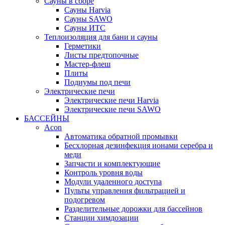
Сауны в сборе
Cауны Harvia
Сауны SAWO
Сауны ИТС
Теплоизоляция для бани и сауны
Герметики
Листы предтопочные
Мастер-флеш
Плиты
Подиумы под печи
Электрические печи
Электрические печи Harvia
Электрические печи SAWO
БАССЕЙНЫ
Acon
Автоматика обратной промывки
Беcхлорная дезинфекция ионами серебра и
меди
Запчасти и комплектующие
Контроль уровня воды
Модули удаленного доступа
Пульты управления фильтрацией и
подогревом
Разделительные дорожки для бассейнов
Станции химдозации