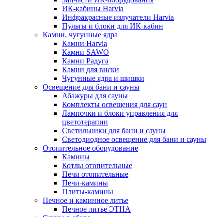
ИК-кабины Harvia
Инфракрасные излучатели Harvia
Пульты и блоки для ИК-кабин
Камни, чугунные ядра
Камни Harvia
Камни SAWO
Камни Радуга
Камни для виски
Чугунные ядра и шишки
Освещение для бани и сауны
Абажуры для сауны
Комплекты освещения для саун
Лампочки и блоки управления для
цветотерапии
Светильники для бани и сауны
Светодиодное освещение для бани и сауны
Отопительное оборудование
Камины
Котлы отопительные
Печи отопительные
Печи-камины
Плиты-камины
Печное и каминное литье
Печное литье ЭТНА