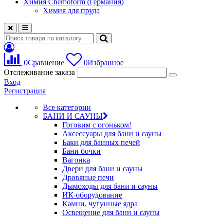
Химия Chemoform (Германия)
Химия для пруда
0
Сравнение
0
Избранное
Отслеживание заказа
Вход
Регистрация
Все категории
БАНИ И САУНЫ
Готовим с огоньком!
Аксессуары для бани и сауны
Баки для банных печей
Бани бочки
Вагонка
Двери для бани и сауны
Дровяные печи
Дымоходы для бани и сауны
ИК-оборудование
Камни, чугунные ядра
Освещение для бани и сауны