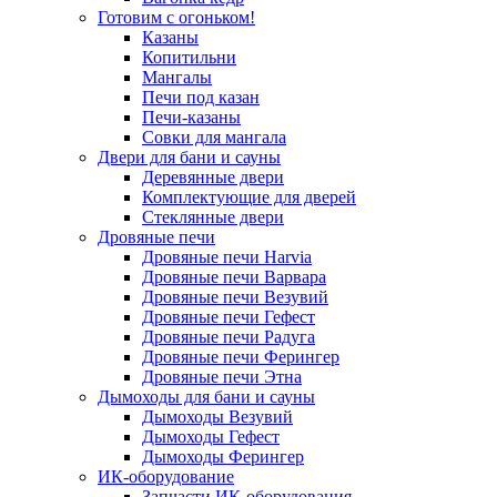
Готовим с огоньком!
Казаны
Копитильни
Мангалы
Печи под казан
Печи-казаны
Совки для мангала
Двери для бани и сауны
Деревянные двери
Комплектующие для дверей
Стеклянные двери
Дровяные печи
Дровяные печи Harvia
Дровяные печи Варвара
Дровяные печи Везувий
Дровяные печи Гефест
Дровяные печи Радуга
Дровяные печи Ферингер
Дровяные печи Этна
Дымоходы для бани и сауны
Дымоходы Везувий
Дымоходы Гефест
Дымоходы Ферингер
ИК-оборудование
Запчасти ИК-оборудования