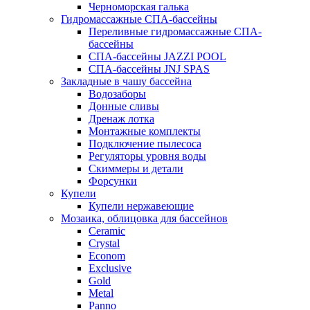
Черноморская галька
Гидромассажные СПА-бассейны
Переливные гидромассажные СПА-
бассейны
СПА-бассейны JAZZI POOL
СПА-бассейны JNJ SPAS
Закладные в чашу бассейна
Водозаборы
Донные сливы
Дренаж лотка
Монтажные комплекты
Подключение пылесоса
Регуляторы уровня воды
Скиммеры и детали
Форсунки
Купели
Купели нержавеющие
Мозаика, облицовка для бассейнов
Ceramic
Crystal
Econom
Exclusive
Gold
Metal
Panno