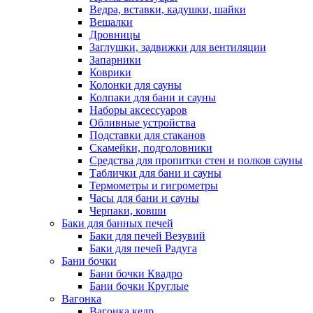
Ведра, вставки, кадушки, шайки
Вешалки
Дровницы
Заглушки, задвижки для вентиляции
Запарники
Коврики
Колонки для сауны
Колпаки для бани и сауны
Наборы аксессуаров
Обливные устройства
Подставки для стаканов
Скамейки, подголовники
Средства для пропитки стен и полков сауны
Таблички для бани и сауны
Термометры и гигрометры
Часы для бани и сауны
Черпаки, ковши
Баки для банных печей
Баки для печей Везувий
Баки для печей Радуга
Бани бочки
Бани бочки Квадро
Бани бочки Круглые
Вагонка
Вагонка кедр