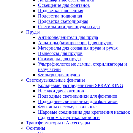
Освещение для фонтанов
Подсветка галогенная
Подсветка подводная
Подсветка светодиодная
Светильники для пруда и сада
Пруды
Антиобледенители для пруда
Аэраторы (компрессоры) для прудов
Материалы для создания пруда и ручья
Пылесосы для прудов
Скиммеры для пруда
Ультрафиолетовые лампы, стерилизаторы и
излучатели
Фильтры для прудов
Светомузыкальные фонтаны
Кольцевые распределители SPRAY RING
Насадки для фонтанов
Подводные светильники для фонтанов
Подводные светильники для фонтанов
Фонтаны светомузыкальные
Шаровые соединения для крепления насадок
под углом к вертикальной оси
Трансформаторы и Аксессуары
Фонтаны