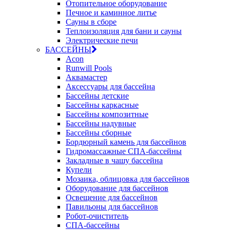
Отопительное оборудование
Печное и каминное литье
Сауны в сборе
Теплоизоляция для бани и сауны
Электрические печи
БАССЕЙНЫ
Acon
Runwill Pools
Аквамастер
Аксессуары для бассейна
Бассейны детские
Бассейны каркасные
Бассейны композитные
Бассейны надувные
Бассейны сборные
Бордюрный камень для бассейнов
Гидромассажные СПА-бассейны
Закладные в чашу бассейна
Купели
Мозаика, облицовка для бассейнов
Оборудование для бассейнов
Освещение для бассейнов
Павильоны для бассейнов
Робот-очиститель
СПА-бассейны