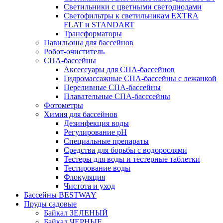
Светильники с цветными светодиодами
Светофильтры к светильникам EXTRA
FLAT и STANDART
Трансформаторы
Павильоны для бассейнов
Робот-очиститель
СПА-бассейны
Аксессуары для СПА-бассейнов
Гидромассажные СПА-бассейны с лежанкой
Переливные СПА-бассейны
Плавательные СПА-басссейны
Фотометры
Химия для бассейнов
Дезинфекция воды
Регулирование pH
Специальные препараты
Средства для борьбы с водорослями
Тестеры для воды и тестерные таблетки
Тестирование воды
Флокуляция
Чистота и уход
Бассейны BESTWAY
Пруды садовые
Байкал ЗЕЛЕНЫЙ
Байкал ЧЕРНЫЕ