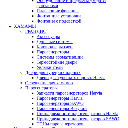
Оборудование и предметы ухода за
фонтанами
Плавающие фонтаны
Фонтанные установки
Фонтаны с подсветкой
ХАМАМЫ
ГРАНДИС
Аксессуары
Душевые системы
Контроллеры саун
Парогенераторы
Системы ароматизации
Термостойкие двери
Увлажнители
Двери для турецких парных
Двери для турецких парных Harvia
Освещение для хамамов
Парогенераторы
Запчасти парогенераторов Harvia
Парогенераторы Harvia
Парогенераторы SAWO
Парогенераторы Везувий
Принадлежности парогенераторов Harvia
Принадлежности парогенераторов SAWO
ТЭНы парогенераторов