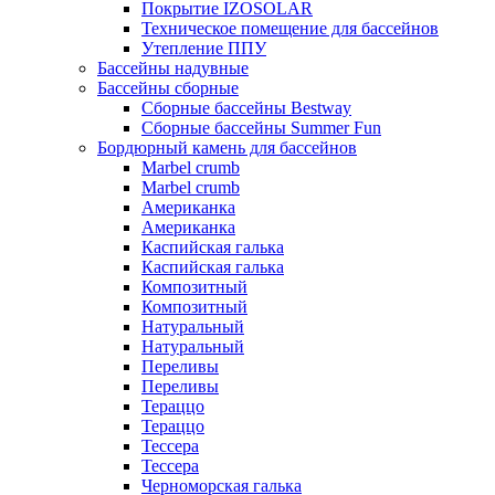
Покрытие IZOSOLAR
Техническое помещение для бассейнов
Утепление ППУ
Бассейны надувные
Бассейны сборные
Сборные бассейны Bestway
Сборные бассейны Summer Fun
Бордюрный камень для бассейнов
Marbel crumb
Marbel crumb
Американка
Американка
Каспийская галька
Каспийская галька
Композитный
Композитный
Натуральный
Натуральный
Переливы
Переливы
Тераццо
Тераццо
Тессера
Тессера
Черноморская галька