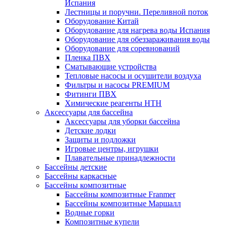
Испания
Лестницы и поручни. Переливной поток
Оборудование Китай
Оборудование для нагрева воды Испания
Оборудование для обеззараживания воды
Оборудование для соревнований
Пленка ПВХ
Сматывающие устройства
Тепловые насосы и осушители воздуха
Фильтры и насосы PREMIUM
Фитинги ПВХ
Химические реагенты HTH
Аксессуары для бассейна
Аксессуары для уборки бассейна
Детские лодки
Защиты и подложки
Игровые центры, игрушки
Плавательные принадлежности
Бассейны детские
Бассейны каркасные
Бассейны композитные
Бассейны композитные Franmer
Бассейны композитные Маршалл
Водные горки
Композитные купели