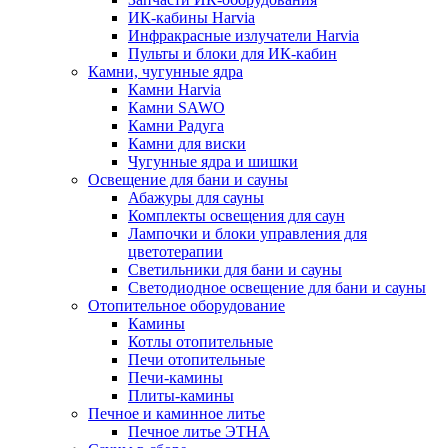
ИК-кабины Harvia
Инфракрасные излучатели Harvia
Пульты и блоки для ИК-кабин
Камни, чугунные ядра
Камни Harvia
Камни SAWO
Камни Радуга
Камни для виски
Чугунные ядра и шишки
Освещение для бани и сауны
Абажуры для сауны
Комплекты освещения для саун
Лампочки и блоки управления для
цветотерапии
Светильники для бани и сауны
Светодиодное освещение для бани и сауны
Отопительное оборудование
Камины
Котлы отопительные
Печи отопительные
Печи-камины
Плиты-камины
Печное и каминное литье
Печное литье ЭТНА