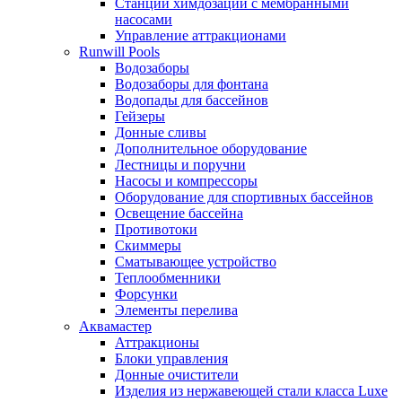
Станции химдозации с мембранными
насосами
Управление аттракционами
Runwill Pools
Водозаборы
Водозаборы для фонтана
Водопады для бассейнов
Гейзеры
Донные сливы
Дополнительное оборудование
Лестницы и поручни
Насосы и компрессоры
Оборудование для спортивных бассейнов
Освещение бассейна
Противотоки
Скиммеры
Сматывающее устройство
Теплообменники
Форсунки
Элементы перелива
Аквамастер
Аттракционы
Блоки управления
Донные очистители
Изделия из нержавеющей стали класса Luxe