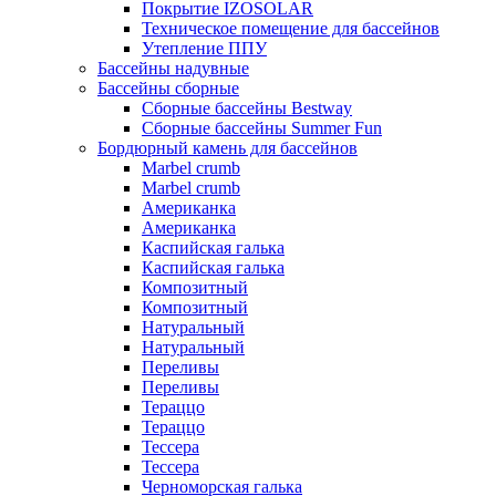
Покрытие IZOSOLAR
Техническое помещение для бассейнов
Утепление ППУ
Бассейны надувные
Бассейны сборные
Сборные бассейны Bestway
Сборные бассейны Summer Fun
Бордюрный камень для бассейнов
Marbel crumb
Marbel crumb
Американка
Американка
Каспийская галька
Каспийская галька
Композитный
Композитный
Натуральный
Натуральный
Переливы
Переливы
Тераццо
Тераццо
Тессера
Тессера
Черноморская галька