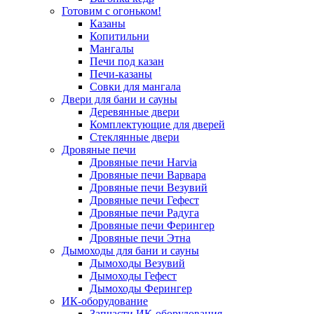
Готовим с огоньком!
Казаны
Копитильни
Мангалы
Печи под казан
Печи-казаны
Совки для мангала
Двери для бани и сауны
Деревянные двери
Комплектующие для дверей
Стеклянные двери
Дровяные печи
Дровяные печи Harvia
Дровяные печи Варвара
Дровяные печи Везувий
Дровяные печи Гефест
Дровяные печи Радуга
Дровяные печи Ферингер
Дровяные печи Этна
Дымоходы для бани и сауны
Дымоходы Везувий
Дымоходы Гефест
Дымоходы Ферингер
ИК-оборудование
Запчасти ИК-оборудования