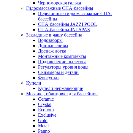
Черноморская галька
Гидромассажные СПА-бассейны
Переливные гидромассажные СПА-
бассейны
СПА-бассейны JAZZI POOL
СПА-бассейны JNJ SPAS
Закладные в чашу бассейна
Водозаборы
Донные сливы
Дренаж лотка
Монтажные комплекты
Подключение пылесоса
Регуляторы уровня воды
Скиммеры и детали
Форсунки
Купели
Купели нержавеющие
Мозаика, облицовка для бассейнов
Ceramic
Crystal
Econom
Exclusive
Gold
Metal
Panno