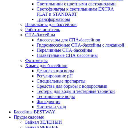
Светильники с цветными светодиодами
Светофильтры к светильникам EXTRA
FLAT и STANDART
Трансформаторы
Павильоны для бассейнов
Робот-очиститель
СПА-бассейны
Аксессуары для СПА-бассейнов
Гидромассажные СПА-бассейны с лежанкой
Переливные СПА-бассейны
Плавательные СПА-басссейны
Фотометры
Химия для бассейнов
Дезинфекция воды
Регулирование pH
Специальные препараты
Средства для борьбы с водорослями
Тестеры для воды и тестерные таблетки
Тестирование воды
Флокуляция
Чистота и уход
Бассейны BESTWAY
Пруды садовые
Байкал ЗЕЛЕНЫЙ
Байкал ЧЕРНЫЕ