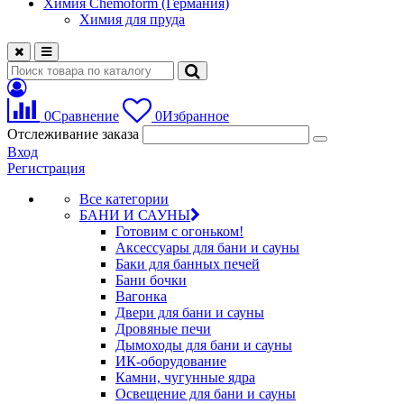
Химия Chemoform (Германия)
Химия для пруда
0
Сравнение
0
Избранное
Отслеживание заказа
Вход
Регистрация
Все категории
БАНИ И САУНЫ
Готовим с огоньком!
Аксессуары для бани и сауны
Баки для банных печей
Бани бочки
Вагонка
Двери для бани и сауны
Дровяные печи
Дымоходы для бани и сауны
ИК-оборудование
Камни, чугунные ядра
Освещение для бани и сауны