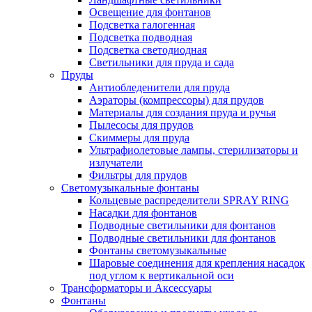
Освещение для фонтанов
Подсветка галогенная
Подсветка подводная
Подсветка светодиодная
Светильники для пруда и сада
Пруды
Антиобледенители для пруда
Аэраторы (компрессоры) для прудов
Материалы для создания пруда и ручья
Пылесосы для прудов
Скиммеры для пруда
Ультрафиолетовые лампы, стерилизаторы и
излучатели
Фильтры для прудов
Светомузыкальные фонтаны
Кольцевые распределители SPRAY RING
Насадки для фонтанов
Подводные светильники для фонтанов
Подводные светильники для фонтанов
Фонтаны светомузыкальные
Шаровые соединения для крепления насадок
под углом к вертикальной оси
Трансформаторы и Аксессуары
Фонтаны