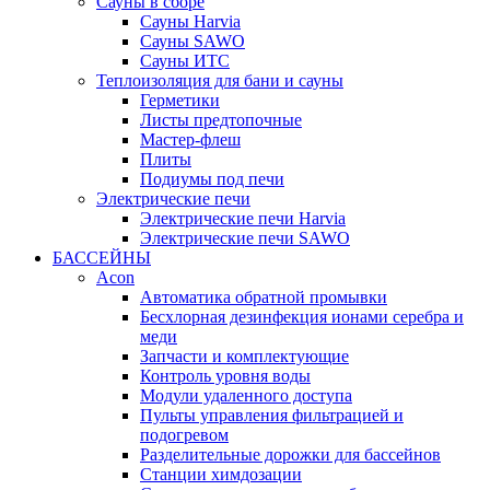
Сауны в сборе
Cауны Harvia
Сауны SAWO
Сауны ИТС
Теплоизоляция для бани и сауны
Герметики
Листы предтопочные
Мастер-флеш
Плиты
Подиумы под печи
Электрические печи
Электрические печи Harvia
Электрические печи SAWO
БАССЕЙНЫ
Acon
Автоматика обратной промывки
Беcхлорная дезинфекция ионами серебра и
меди
Запчасти и комплектующие
Контроль уровня воды
Модули удаленного доступа
Пульты управления фильтрацией и
подогревом
Разделительные дорожки для бассейнов
Станции химдозации