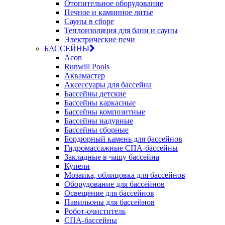
Отопительное оборудование
Печное и каминное литье
Сауны в сборе
Теплоизоляция для бани и сауны
Электрические печи
БАССЕЙНЫ
Acon
Runwill Pools
Аквамастер
Аксессуары для бассейна
Бассейны детские
Бассейны каркасные
Бассейны композитные
Бассейны надувные
Бассейны сборные
Бордюрный камень для бассейнов
Гидромассажные СПА-бассейны
Закладные в чашу бассейна
Купели
Мозаика, облицовка для бассейнов
Оборудование для бассейнов
Освещение для бассейнов
Павильоны для бассейнов
Робот-очиститель
СПА-бассейны