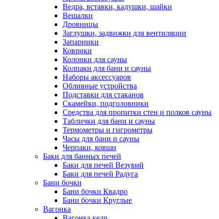
Ведра, вставки, кадушки, шайки
Вешалки
Дровницы
Заглушки, задвижки для вентиляции
Запарники
Коврики
Колонки для сауны
Колпаки для бани и сауны
Наборы аксессуаров
Обливные устройства
Подставки для стаканов
Скамейки, подголовники
Средства для пропитки стен и полков сауны
Таблички для бани и сауны
Термометры и гигрометры
Часы для бани и сауны
Черпаки, ковши
Баки для банных печей
Баки для печей Везувий
Баки для печей Радуга
Бани бочки
Бани бочки Квадро
Бани бочки Круглые
Вагонка
Вагонка кедр