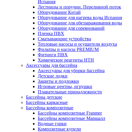
Испания
Лестницы и поручни. Переливной поток
Оборудование Китай
Оборудование для нагрева воды Испания
Оборудование для обеззараживания воды
Оборудование для соревнований
Пленка ПВХ
Сматывающие устройства
Тепловые насосы и осушители воздуха
Фильтры и насосы PREMIUM
Фитинги ПВХ
Химические реагенты HTH
Аксессуары для бассейна
Аксессуары для уборки бассейна
Детские лодки
Защиты и подложки
Игровые центры, игрушки
Плавательные принадлежности
Бассейны детские
Бассейны каркасные
Бассейны композитные
Бассейны композитные Franmer
Бассейны композитные Маршалл
Водные горки
Композитные купели