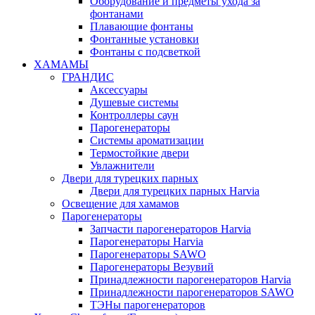
Оборудование и предметы ухода за
фонтанами
Плавающие фонтаны
Фонтанные установки
Фонтаны с подсветкой
ХАМАМЫ
ГРАНДИС
Аксессуары
Душевые системы
Контроллеры саун
Парогенераторы
Системы ароматизации
Термостойкие двери
Увлажнители
Двери для турецких парных
Двери для турецких парных Harvia
Освещение для хамамов
Парогенераторы
Запчасти парогенераторов Harvia
Парогенераторы Harvia
Парогенераторы SAWO
Парогенераторы Везувий
Принадлежности парогенераторов Harvia
Принадлежности парогенераторов SAWO
ТЭНы парогенераторов