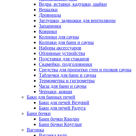
Ведра, вставки, кадушки, шайки
Вешалки
Дровницы
Заглушки, задвижки для вентиляции
Запарники
Коврики
Колонки для сауны
Колпаки для бани и сауны
Наборы аксессуаров
Обливные устройства
Подставки для стаканов
Скамейки, подголовники
Средства для пропитки стен и полков сауны
Таблички для бани и сауны
Термометры и гигрометры
Часы для бани и сауны
Черпаки, ковши
Баки для банных печей
Баки для печей Везувий
Баки для печей Радуга
Бани бочки
Бани бочки Квадро
Бани бочки Круглые
Вагонка
Вагонка кедр