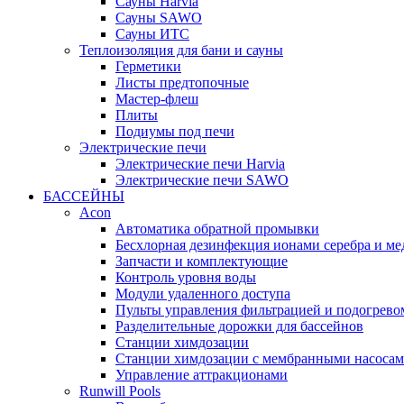
Cауны Harvia
Сауны SAWO
Сауны ИТС
Теплоизоляция для бани и сауны
Герметики
Листы предтопочные
Мастер-флеш
Плиты
Подиумы под печи
Электрические печи
Электрические печи Harvia
Электрические печи SAWO
БАССЕЙНЫ
Acon
Автоматика обратной промывки
Беcхлорная дезинфекция ионами серебра и ме
Запчасти и комплектующие
Контроль уровня воды
Модули удаленного доступа
Пульты управления фильтрацией и подогрево
Разделительные дорожки для бассейнов
Станции химдозации
Станции химдозации с мембранными насоса
Управление аттракционами
Runwill Pools