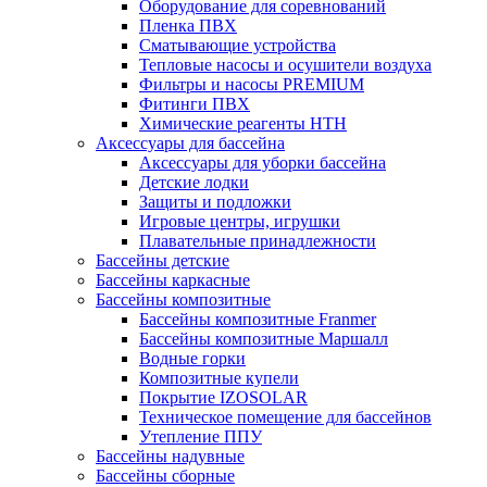
Оборудование для соревнований
Пленка ПВХ
Сматывающие устройства
Тепловые насосы и осушители воздуха
Фильтры и насосы PREMIUM
Фитинги ПВХ
Химические реагенты HTH
Аксессуары для бассейна
Аксессуары для уборки бассейна
Детские лодки
Защиты и подложки
Игровые центры, игрушки
Плавательные принадлежности
Бассейны детские
Бассейны каркасные
Бассейны композитные
Бассейны композитные Franmer
Бассейны композитные Маршалл
Водные горки
Композитные купели
Покрытие IZOSOLAR
Техническое помещение для бассейнов
Утепление ППУ
Бассейны надувные
Бассейны сборные