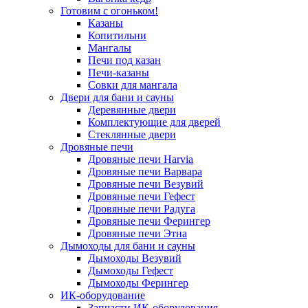
Готовим с огоньком!
Казаны
Копитильни
Мангалы
Печи под казан
Печи-казаны
Совки для мангала
Двери для бани и сауны
Деревянные двери
Комплектующие для дверей
Стеклянные двери
Дровяные печи
Дровяные печи Harvia
Дровяные печи Варвара
Дровяные печи Везувий
Дровяные печи Гефест
Дровяные печи Радуга
Дровяные печи Ферингер
Дровяные печи Этна
Дымоходы для бани и сауны
Дымоходы Везувий
Дымоходы Гефест
Дымоходы Ферингер
ИК-оборудование
Запчасти ИК-оборудования