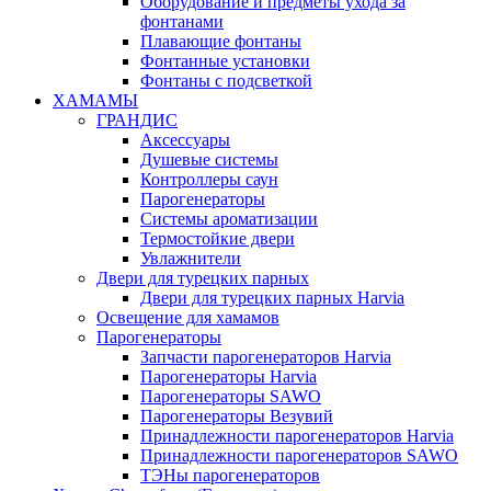
Оборудование и предметы ухода за
фонтанами
Плавающие фонтаны
Фонтанные установки
Фонтаны с подсветкой
ХАМАМЫ
ГРАНДИС
Аксессуары
Душевые системы
Контроллеры саун
Парогенераторы
Системы ароматизации
Термостойкие двери
Увлажнители
Двери для турецких парных
Двери для турецких парных Harvia
Освещение для хамамов
Парогенераторы
Запчасти парогенераторов Harvia
Парогенераторы Harvia
Парогенераторы SAWO
Парогенераторы Везувий
Принадлежности парогенераторов Harvia
Принадлежности парогенераторов SAWO
ТЭНы парогенераторов