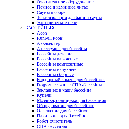
Отопительное оборудование
Печное и каминное литье
Сауны в сборе
Теплоизоляция для бани и сауны
Электрические печи
БАССЕЙНЫ
Acon
Runwill Pools
Аквамастер
Аксессуары для бассейна
Бассейны детские
Бассейны каркасные
Бассейны композитные
Бассейны надувные
Бассейны сборные
Бордюрный камень для бассейнов
Гидромассажные СПА-бассейны
Закладные в чашу бассейна
Купели
Мозаика, облицовка для бассейнов
Оборудование для бассейнов
Освещение для бассейнов
Павильоны для бассейнов
Робот-очиститель
СПА-бассейны