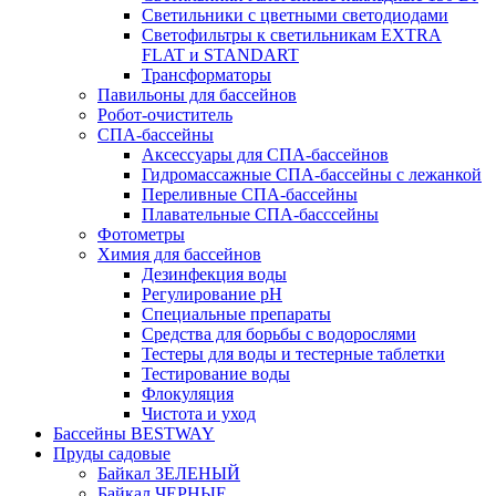
Светильники с цветными светодиодами
Светофильтры к светильникам EXTRA
FLAT и STANDART
Трансформаторы
Павильоны для бассейнов
Робот-очиститель
СПА-бассейны
Аксессуары для СПА-бассейнов
Гидромассажные СПА-бассейны с лежанкой
Переливные СПА-бассейны
Плавательные СПА-басссейны
Фотометры
Химия для бассейнов
Дезинфекция воды
Регулирование pH
Специальные препараты
Средства для борьбы с водорослями
Тестеры для воды и тестерные таблетки
Тестирование воды
Флокуляция
Чистота и уход
Бассейны BESTWAY
Пруды садовые
Байкал ЗЕЛЕНЫЙ
Байкал ЧЕРНЫЕ