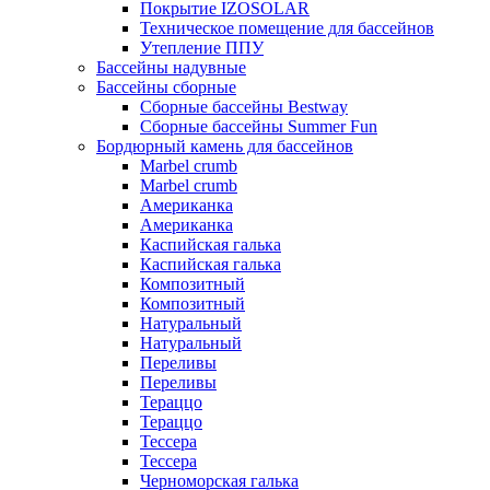
Покрытие IZOSOLAR
Техническое помещение для бассейнов
Утепление ППУ
Бассейны надувные
Бассейны сборные
Сборные бассейны Bestway
Сборные бассейны Summer Fun
Бордюрный камень для бассейнов
Marbel crumb
Marbel crumb
Американка
Американка
Каспийская галька
Каспийская галька
Композитный
Композитный
Натуральный
Натуральный
Переливы
Переливы
Тераццо
Тераццо
Тессера
Тессера
Черноморская галька