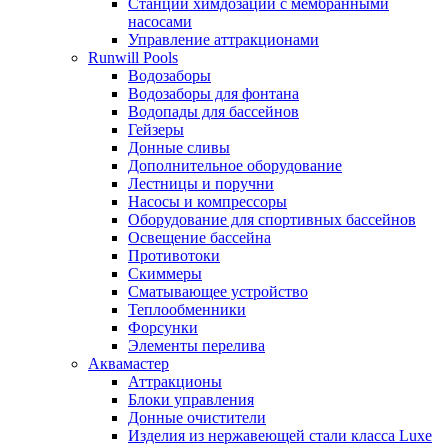
Станции химдозации с мембранными
насосами
Управление аттракционами
Runwill Pools
Водозаборы
Водозаборы для фонтана
Водопады для бассейнов
Гейзеры
Донные сливы
Дополнительное оборудование
Лестницы и поручни
Насосы и компрессоры
Оборудование для спортивных бассейнов
Освещение бассейна
Противотоки
Скиммеры
Сматывающее устройство
Теплообменники
Форсунки
Элементы перелива
Аквамастер
Аттракционы
Блоки управления
Донные очистители
Изделия из нержавеющей стали класса Luxe