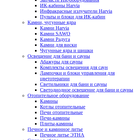
ИК-кабины Harvia
Инфракрасные излучатели Harvia
Пульты и блоки для ИК-кабин
Камни, чугунные ядра
Камни Harvia
Камни SAWO
Камни Радуга
Камни для виски
Чугунные ядра и шишки
Освещение для бани и сауны
Абажуры для сауны
Комплекты освещения для саун
Лампочки и блоки управления для
цветотерапии
Светильники для бани и сауны
Светодиодное освещение для бани и сауны
Отопительное оборудование
Камины
Котлы отопительные
Печи отопительные
Печи-камины
Плиты-камины
Печное и каминное литье
Печное литье ЭТНА