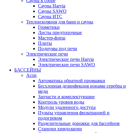
Сауны в сборе
Cауны Harvia
Сауны SAWO
Сауны ИТС
Теплоизоляция для бани и сауны
Герметики
Листы предтопочные
Мастер-флеш
Плиты
Подиумы под печи
Электрические печи
Электрические печи Harvia
Электрические печи SAWO
БАССЕЙНЫ
Acon
Автоматика обратной промывки
Беcхлорная дезинфекция ионами серебра и
меди
Запчасти и комплектующие
Контроль уровня воды
Модули удаленного доступа
Пульты управления фильтрацией и
подогревом
Разделительные дорожки для бассейнов
Станции химдозации