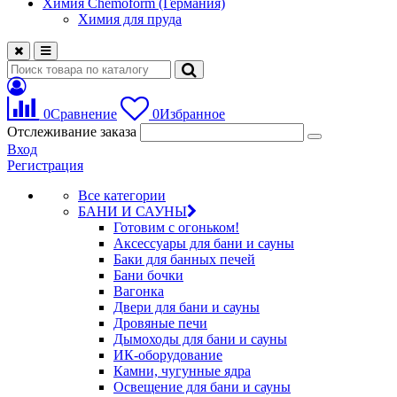
Химия Chemoform (Германия)
Химия для пруда
0
Сравнение
0
Избранное
Отслеживание заказа
Вход
Регистрация
Все категории
БАНИ И САУНЫ
Готовим с огоньком!
Аксессуары для бани и сауны
Баки для банных печей
Бани бочки
Вагонка
Двери для бани и сауны
Дровяные печи
Дымоходы для бани и сауны
ИК-оборудование
Камни, чугунные ядра
Освещение для бани и сауны