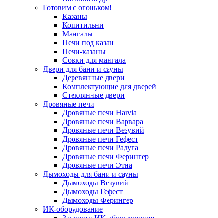
Готовим с огоньком!
Казаны
Копитильни
Мангалы
Печи под казан
Печи-казаны
Совки для мангала
Двери для бани и сауны
Деревянные двери
Комплектующие для дверей
Стеклянные двери
Дровяные печи
Дровяные печи Harvia
Дровяные печи Варвара
Дровяные печи Везувий
Дровяные печи Гефест
Дровяные печи Радуга
Дровяные печи Ферингер
Дровяные печи Этна
Дымоходы для бани и сауны
Дымоходы Везувий
Дымоходы Гефест
Дымоходы Ферингер
ИК-оборудование
Запчасти ИК-оборудования