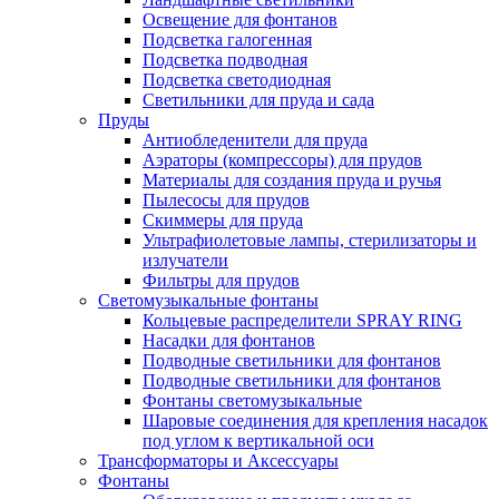
Освещение для фонтанов
Подсветка галогенная
Подсветка подводная
Подсветка светодиодная
Светильники для пруда и сада
Пруды
Антиобледенители для пруда
Аэраторы (компрессоры) для прудов
Материалы для создания пруда и ручья
Пылесосы для прудов
Скиммеры для пруда
Ультрафиолетовые лампы, стерилизаторы и
излучатели
Фильтры для прудов
Светомузыкальные фонтаны
Кольцевые распределители SPRAY RING
Насадки для фонтанов
Подводные светильники для фонтанов
Подводные светильники для фонтанов
Фонтаны светомузыкальные
Шаровые соединения для крепления насадок
под углом к вертикальной оси
Трансформаторы и Аксессуары
Фонтаны