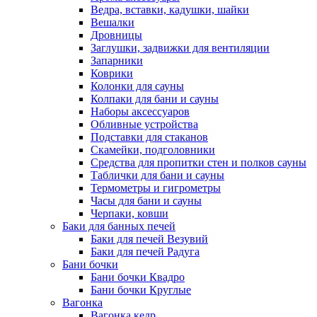
Ведра, вставки, кадушки, шайки
Вешалки
Дровницы
Заглушки, задвижки для вентиляции
Запарники
Коврики
Колонки для сауны
Колпаки для бани и сауны
Наборы аксессуаров
Обливные устройства
Подставки для стаканов
Скамейки, подголовники
Средства для пропитки стен и полков сауны
Таблички для бани и сауны
Термометры и гигрометры
Часы для бани и сауны
Черпаки, ковши
Баки для банных печей
Баки для печей Везувий
Баки для печей Радуга
Бани бочки
Бани бочки Квадро
Бани бочки Круглые
Вагонка
Вагонка кедр