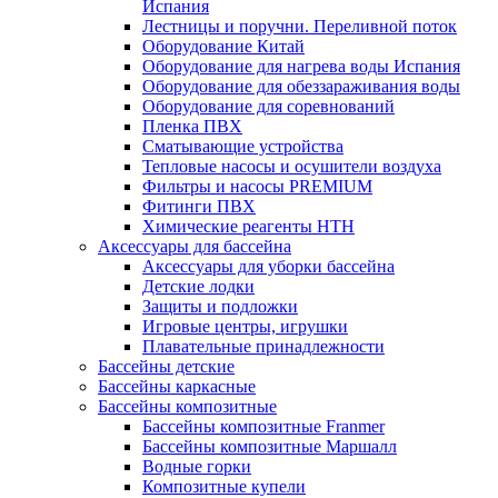
Испания
Лестницы и поручни. Переливной поток
Оборудование Китай
Оборудование для нагрева воды Испания
Оборудование для обеззараживания воды
Оборудование для соревнований
Пленка ПВХ
Сматывающие устройства
Тепловые насосы и осушители воздуха
Фильтры и насосы PREMIUM
Фитинги ПВХ
Химические реагенты HTH
Аксессуары для бассейна
Аксессуары для уборки бассейна
Детские лодки
Защиты и подложки
Игровые центры, игрушки
Плавательные принадлежности
Бассейны детские
Бассейны каркасные
Бассейны композитные
Бассейны композитные Franmer
Бассейны композитные Маршалл
Водные горки
Композитные купели