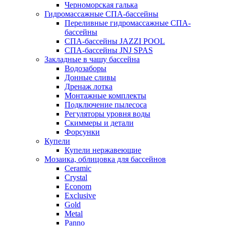
Черноморская галька
Гидромассажные СПА-бассейны
Переливные гидромассажные СПА-
бассейны
СПА-бассейны JAZZI POOL
СПА-бассейны JNJ SPAS
Закладные в чашу бассейна
Водозаборы
Донные сливы
Дренаж лотка
Монтажные комплекты
Подключение пылесоса
Регуляторы уровня воды
Скиммеры и детали
Форсунки
Купели
Купели нержавеющие
Мозаика, облицовка для бассейнов
Ceramic
Crystal
Econom
Exclusive
Gold
Metal
Panno