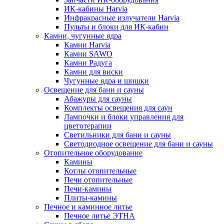
ИК-кабины Harvia
Инфракрасные излучатели Harvia
Пульты и блоки для ИК-кабин
Камни, чугунные ядра
Камни Harvia
Камни SAWO
Камни Радуга
Камни для виски
Чугунные ядра и шишки
Освещение для бани и сауны
Абажуры для сауны
Комплекты освещения для саун
Лампочки и блоки управления для
цветотерапии
Светильники для бани и сауны
Светодиодное освещение для бани и сауны
Отопительное оборудование
Камины
Котлы отопительные
Печи отопительные
Печи-камины
Плиты-камины
Печное и каминное литье
Печное литье ЭТНА