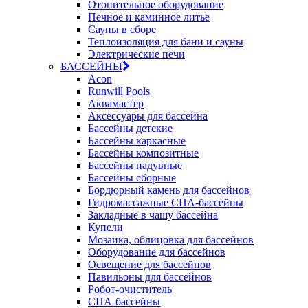
Отопительное оборудование
Печное и каминное литье
Сауны в сборе
Теплоизоляция для бани и сауны
Электрические печи
БАССЕЙНЫ
Acon
Runwill Pools
Аквамастер
Аксессуары для бассейна
Бассейны детские
Бассейны каркасные
Бассейны композитные
Бассейны надувные
Бассейны сборные
Бордюрный камень для бассейнов
Гидромассажные СПА-бассейны
Закладные в чашу бассейна
Купели
Мозаика, облицовка для бассейнов
Оборудование для бассейнов
Освещение для бассейнов
Павильоны для бассейнов
Робот-очиститель
СПА-бассейны