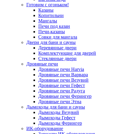
Готовим с огоньком!
Казаны
Копитильни
Мангалы
Печи под казан
Печи-казаны
Совки для мангала
Двери для бани и сауны
Деревянные двери
Комплектующие для дверей
Стеклянные двери
Дровяные печи
Дровяные печи Harvia
Дровяные печи Варвара
Дровяные печи Везувий
Дровяные печи Гефест
Дровяные печи Радуга
Дровяные печи Ферингер
Дровяные печи Этна
Дымоходы для бани и сауны
Дымоходы Везувий
Дымоходы Гефест
Дымоходы Ферингер
ИК-оборудование
Запчасти ИК-оборудования