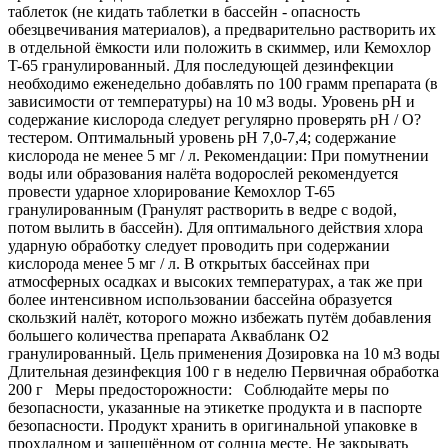
таблеток (не кидать таблетки в бассейн - опасность
обезцвечивания материалов), а предварительно растворить их
в отдельной ёмкости или положить в скиммер, или Кемохлор
T-65 гранулированный. Для последующей дезинфекции
необходимо еженедельно добавлять по 100 грамм препарата (в
зависимости от температуры) на 10 м3 воды. Уровень рН и
содержание кислорода следует регулярно проверять pH / O?
тестером. Оптимальный уровень pH 7,0-7,4; содержание
кислорода не менее 5 мг / л. Рекомендации: При помутнении
воды или образования налёта водорослей рекомендуется
провести ударное хлорирование Кемохлор T-65
гранулированным (Гранулят растворить в ведре с водой,
потом вылить в бассейн). Для оптимального действия хлора
ударную обработку следует проводить при содержании
кислорода менее 5 мг / л. В открытых бассейнах при
атмосферных осадках и высоких температурах, а так же при
более интенсивном использовании бассейна образуется
скользкий налёт, которого можно избежать путём добавления
большего количества препарата Аквабланк О2
гранулированный. Цель применения Дозировка на 10 м3 воды
Длительная дезинфекция 100 г в неделю Первичная обработка
200 г Меры предосторожности: Соблюдайте меры по
безопасности, указанные на этикетке продукта и в паспорте
безопасности. Продукт хранить в оригинальной упаковке в
прохладном и защещённом от солнца месте. Не закрывать