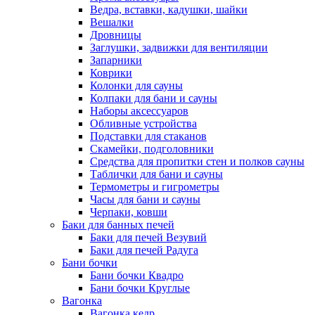
Ведра, вставки, кадушки, шайки
Вешалки
Дровницы
Заглушки, задвижки для вентиляции
Запарники
Коврики
Колонки для сауны
Колпаки для бани и сауны
Наборы аксессуаров
Обливные устройства
Подставки для стаканов
Скамейки, подголовники
Средства для пропитки стен и полков сауны
Таблички для бани и сауны
Термометры и гигрометры
Часы для бани и сауны
Черпаки, ковши
Баки для банных печей
Баки для печей Везувий
Баки для печей Радуга
Бани бочки
Бани бочки Квадро
Бани бочки Круглые
Вагонка
Вагонка кедр