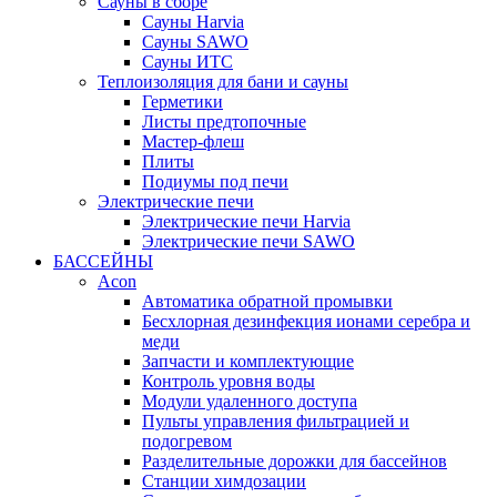
Сауны в сборе
Cауны Harvia
Сауны SAWO
Сауны ИТС
Теплоизоляция для бани и сауны
Герметики
Листы предтопочные
Мастер-флеш
Плиты
Подиумы под печи
Электрические печи
Электрические печи Harvia
Электрические печи SAWO
БАССЕЙНЫ
Acon
Автоматика обратной промывки
Беcхлорная дезинфекция ионами серебра и
меди
Запчасти и комплектующие
Контроль уровня воды
Модули удаленного доступа
Пульты управления фильтрацией и
подогревом
Разделительные дорожки для бассейнов
Станции химдозации