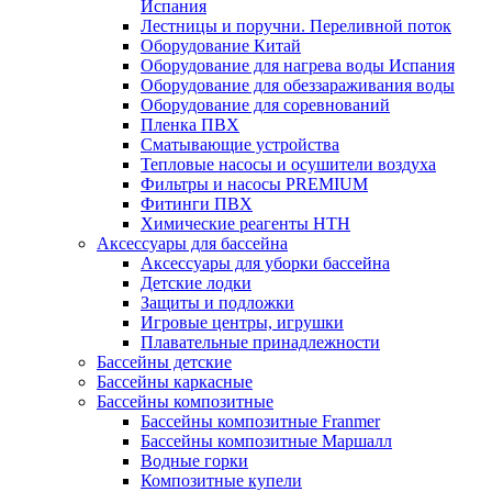
Испания
Лестницы и поручни. Переливной поток
Оборудование Китай
Оборудование для нагрева воды Испания
Оборудование для обеззараживания воды
Оборудование для соревнований
Пленка ПВХ
Сматывающие устройства
Тепловые насосы и осушители воздуха
Фильтры и насосы PREMIUM
Фитинги ПВХ
Химические реагенты HTH
Аксессуары для бассейна
Аксессуары для уборки бассейна
Детские лодки
Защиты и подложки
Игровые центры, игрушки
Плавательные принадлежности
Бассейны детские
Бассейны каркасные
Бассейны композитные
Бассейны композитные Franmer
Бассейны композитные Маршалл
Водные горки
Композитные купели