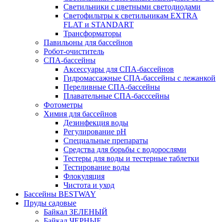
Светильники с цветными светодиодами
Светофильтры к светильникам EXTRA
FLAT и STANDART
Трансформаторы
Павильоны для бассейнов
Робот-очиститель
СПА-бассейны
Аксессуары для СПА-бассейнов
Гидромассажные СПА-бассейны с лежанкой
Переливные СПА-бассейны
Плавательные СПА-басссейны
Фотометры
Химия для бассейнов
Дезинфекция воды
Регулирование pH
Специальные препараты
Средства для борьбы с водорослями
Тестеры для воды и тестерные таблетки
Тестирование воды
Флокуляция
Чистота и уход
Бассейны BESTWAY
Пруды садовые
Байкал ЗЕЛЕНЫЙ
Байкал ЧЕРНЫЕ