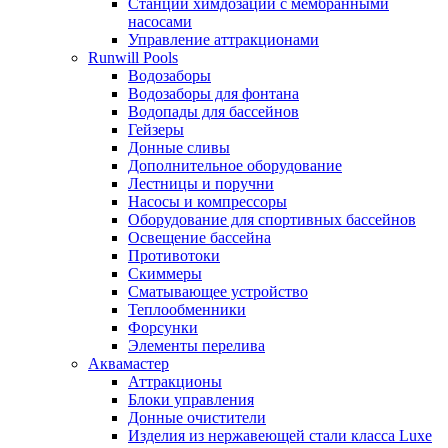
Станции химдозации с мембранными
насосами
Управление аттракционами
Runwill Pools
Водозаборы
Водозаборы для фонтана
Водопады для бассейнов
Гейзеры
Донные сливы
Дополнительное оборудование
Лестницы и поручни
Насосы и компрессоры
Оборудование для спортивных бассейнов
Освещение бассейна
Противотоки
Скиммеры
Сматывающее устройство
Теплообменники
Форсунки
Элементы перелива
Аквамастер
Аттракционы
Блоки управления
Донные очистители
Изделия из нержавеющей стали класса Luxe