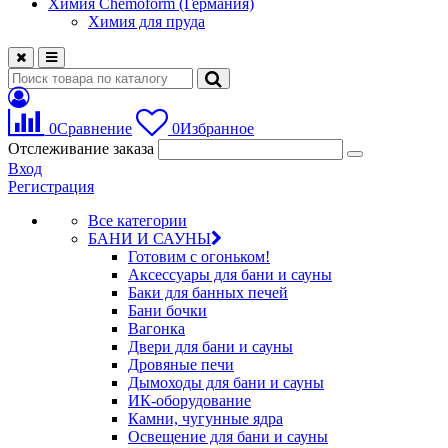
Химия Chemoform (Германия)
Химия для пруда
0
Сравнение
0
Избранное
Отслеживание заказа
Вход
Регистрация
Все категории
БАНИ И САУНЫ
Готовим с огоньком!
Аксессуары для бани и сауны
Баки для банных печей
Бани бочки
Вагонка
Двери для бани и сауны
Дровяные печи
Дымоходы для бани и сауны
ИК-оборудование
Камни, чугунные ядра
Освещение для бани и сауны