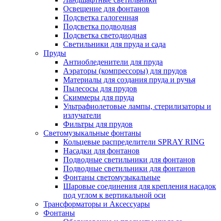
Освещение для фонтанов
Подсветка галогенная
Подсветка подводная
Подсветка светодиодная
Светильники для пруда и сада
Пруды
Антиобледенители для пруда
Аэраторы (компрессоры) для прудов
Материалы для создания пруда и ручья
Пылесосы для прудов
Скиммеры для пруда
Ультрафиолетовые лампы, стерилизаторы и
излучатели
Фильтры для прудов
Светомузыкальные фонтаны
Кольцевые распределители SPRAY RING
Насадки для фонтанов
Подводные светильники для фонтанов
Подводные светильники для фонтанов
Фонтаны светомузыкальные
Шаровые соединения для крепления насадок
под углом к вертикальной оси
Трансформаторы и Аксессуары
Фонтаны