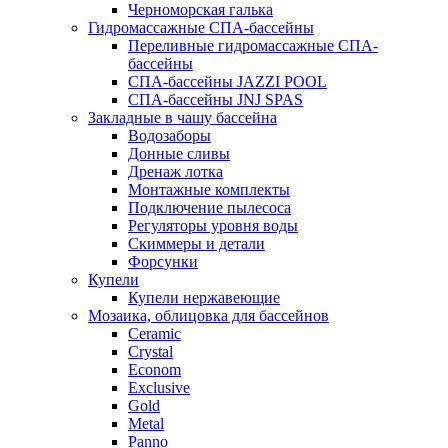
Черноморская галька
Гидромассажные СПА-бассейны
Переливные гидромассажные СПА-
бассейны
СПА-бассейны JAZZI POOL
СПА-бассейны JNJ SPAS
Закладные в чашу бассейна
Водозаборы
Донные сливы
Дренаж лотка
Монтажные комплекты
Подключение пылесоса
Регуляторы уровня воды
Скиммеры и детали
Форсунки
Купели
Купели нержавеющие
Мозаика, облицовка для бассейнов
Ceramic
Crystal
Econom
Exclusive
Gold
Metal
Panno