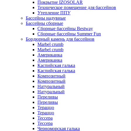
Покрытие IZOSOLAR
Техническое помещение для бассейнов
Утепление ППУ
Бассейны надувные
Бассейны сборные
Сборные бассейны Bestway
Сборные бассейны Summer Fun
Бордюрный камень для бассейнов
Marbel crumb
Marbel crumb
Американка
Американка
Каспийская галька
Каспийская галька
Композитный
Композитный
Натуральный
Натуральный
Переливы
Переливы
Тераццо
Тераццо
Тессера
Тессера
Черноморская галька