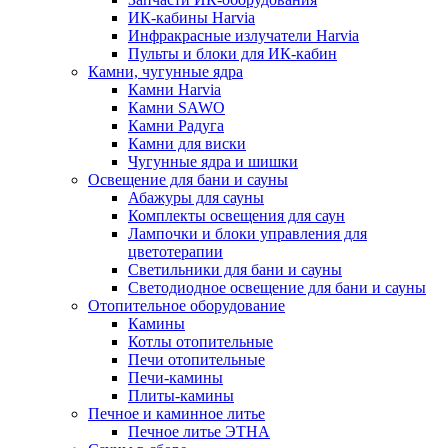
ИК-кабины Harvia
Инфракрасные излучатели Harvia
Пульты и блоки для ИК-кабин
Камни, чугунные ядра
Камни Harvia
Камни SAWO
Камни Радуга
Камни для виски
Чугунные ядра и шишки
Освещение для бани и сауны
Абажуры для сауны
Комплекты освещения для саун
Лампочки и блоки управления для
цветотерапии
Светильники для бани и сауны
Светодиодное освещение для бани и сауны
Отопительное оборудование
Камины
Котлы отопительные
Печи отопительные
Печи-камины
Плиты-камины
Печное и каминное литье
Печное литье ЭТНА