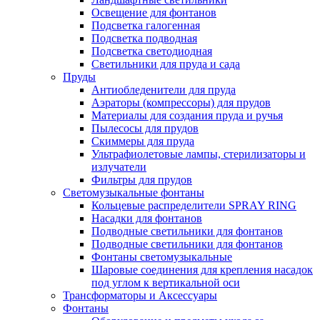
Освещение для фонтанов
Подсветка галогенная
Подсветка подводная
Подсветка светодиодная
Светильники для пруда и сада
Пруды
Антиобледенители для пруда
Аэраторы (компрессоры) для прудов
Материалы для создания пруда и ручья
Пылесосы для прудов
Скиммеры для пруда
Ультрафиолетовые лампы, стерилизаторы и
излучатели
Фильтры для прудов
Светомузыкальные фонтаны
Кольцевые распределители SPRAY RING
Насадки для фонтанов
Подводные светильники для фонтанов
Подводные светильники для фонтанов
Фонтаны светомузыкальные
Шаровые соединения для крепления насадок
под углом к вертикальной оси
Трансформаторы и Аксессуары
Фонтаны