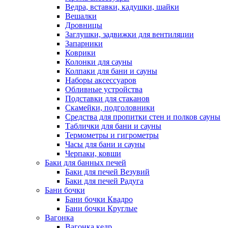
Ведра, вставки, кадушки, шайки
Вешалки
Дровницы
Заглушки, задвижки для вентиляции
Запарники
Коврики
Колонки для сауны
Колпаки для бани и сауны
Наборы аксессуаров
Обливные устройства
Подставки для стаканов
Скамейки, подголовники
Средства для пропитки стен и полков сауны
Таблички для бани и сауны
Термометры и гигрометры
Часы для бани и сауны
Черпаки, ковши
Баки для банных печей
Баки для печей Везувий
Баки для печей Радуга
Бани бочки
Бани бочки Квадро
Бани бочки Круглые
Вагонка
Вагонка кедр