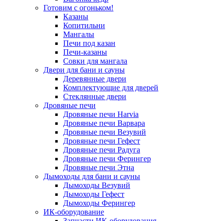
Готовим с огоньком!
Казаны
Копитильни
Мангалы
Печи под казан
Печи-казаны
Совки для мангала
Двери для бани и сауны
Деревянные двери
Комплектующие для дверей
Стеклянные двери
Дровяные печи
Дровяные печи Harvia
Дровяные печи Варвара
Дровяные печи Везувий
Дровяные печи Гефест
Дровяные печи Радуга
Дровяные печи Ферингер
Дровяные печи Этна
Дымоходы для бани и сауны
Дымоходы Везувий
Дымоходы Гефест
Дымоходы Ферингер
ИК-оборудование
Запчасти ИК-оборудования