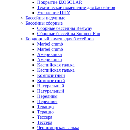
Покрытие IZOSOLAR
Техническое помещение для бассейнов
Утепление ППУ
Бассейны надувные
Бассейны сборные
Сборные бассейны Bestway
Сборные бассейны Summer Fun
Бордюрный камень для бассейнов
Marbel crumb
Marbel crumb
Американка
Американка
Каспийская галька
Каспийская галька
Композитный
Композитный
Натуральный
Натуральный
Переливы
Переливы
Тераццо
Тераццо
Тессера
Тессера
Черноморская галька