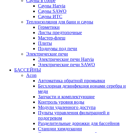
Сауны в сборе
Cауны Harvia
Сауны SAWO
Сауны ИТС
Теплоизоляция для бани и сауны
Герметики
Листы предтопочные
Мастер-флеш
Плиты
Подиумы под печи
Электрические печи
Электрические печи Harvia
Электрические печи SAWO
БАССЕЙНЫ
Acon
Автоматика обратной промывки
Беcхлорная дезинфекция ионами серебра и
меди
Запчасти и комплектующие
Контроль уровня воды
Модули удаленного доступа
Пульты управления фильтрацией и
подогревом
Разделительные дорожки для бассейнов
Станции химдозации