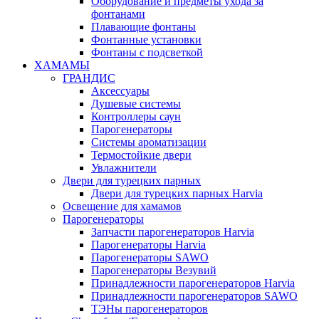
Оборудование и предметы ухода за
фонтанами
Плавающие фонтаны
Фонтанные установки
Фонтаны с подсветкой
ХАМАМЫ
ГРАНДИС
Аксессуары
Душевые системы
Контроллеры саун
Парогенераторы
Системы ароматизации
Термостойкие двери
Увлажнители
Двери для турецких парных
Двери для турецких парных Harvia
Освещение для хамамов
Парогенераторы
Запчасти парогенераторов Harvia
Парогенераторы Harvia
Парогенераторы SAWO
Парогенераторы Везувий
Принадлежности парогенераторов Harvia
Принадлежности парогенераторов SAWO
ТЭНы парогенераторов