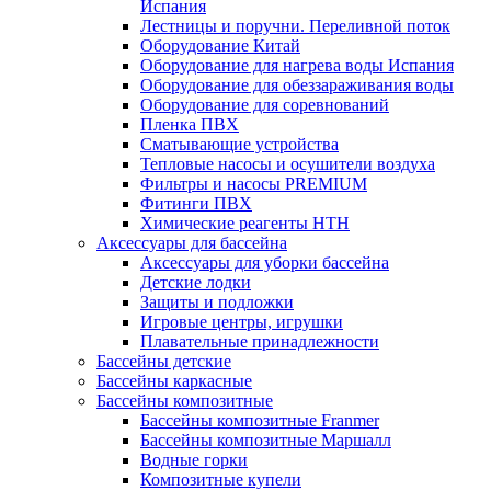
Испания
Лестницы и поручни. Переливной поток
Оборудование Китай
Оборудование для нагрева воды Испания
Оборудование для обеззараживания воды
Оборудование для соревнований
Пленка ПВХ
Сматывающие устройства
Тепловые насосы и осушители воздуха
Фильтры и насосы PREMIUM
Фитинги ПВХ
Химические реагенты HTH
Аксессуары для бассейна
Аксессуары для уборки бассейна
Детские лодки
Защиты и подложки
Игровые центры, игрушки
Плавательные принадлежности
Бассейны детские
Бассейны каркасные
Бассейны композитные
Бассейны композитные Franmer
Бассейны композитные Маршалл
Водные горки
Композитные купели