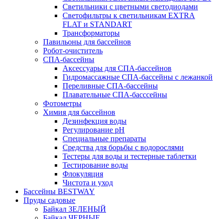
Светильники с цветными светодиодами
Светофильтры к светильникам EXTRA
FLAT и STANDART
Трансформаторы
Павильоны для бассейнов
Робот-очиститель
СПА-бассейны
Аксессуары для СПА-бассейнов
Гидромассажные СПА-бассейны с лежанкой
Переливные СПА-бассейны
Плавательные СПА-басссейны
Фотометры
Химия для бассейнов
Дезинфекция воды
Регулирование pH
Специальные препараты
Средства для борьбы с водорослями
Тестеры для воды и тестерные таблетки
Тестирование воды
Флокуляция
Чистота и уход
Бассейны BESTWAY
Пруды садовые
Байкал ЗЕЛЕНЫЙ
Байкал ЧЕРНЫЕ