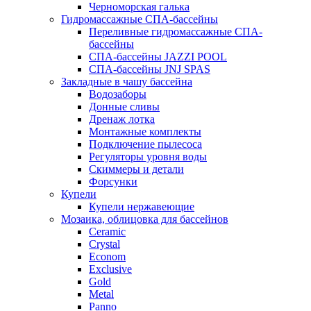
Черноморская галька
Гидромассажные СПА-бассейны
Переливные гидромассажные СПА-
бассейны
СПА-бассейны JAZZI POOL
СПА-бассейны JNJ SPAS
Закладные в чашу бассейна
Водозаборы
Донные сливы
Дренаж лотка
Монтажные комплекты
Подключение пылесоса
Регуляторы уровня воды
Скиммеры и детали
Форсунки
Купели
Купели нержавеющие
Мозаика, облицовка для бассейнов
Ceramic
Crystal
Econom
Exclusive
Gold
Metal
Panno