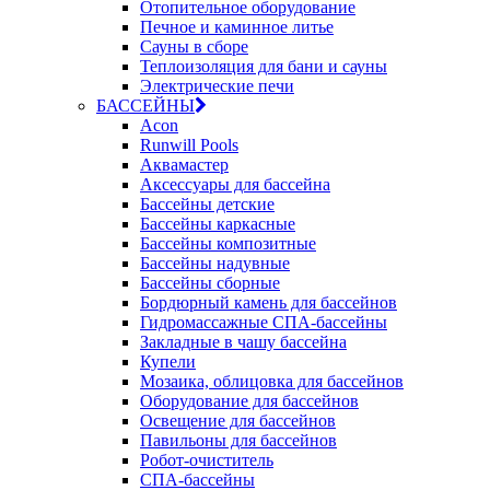
Отопительное оборудование
Печное и каминное литье
Сауны в сборе
Теплоизоляция для бани и сауны
Электрические печи
БАССЕЙНЫ
Acon
Runwill Pools
Аквамастер
Аксессуары для бассейна
Бассейны детские
Бассейны каркасные
Бассейны композитные
Бассейны надувные
Бассейны сборные
Бордюрный камень для бассейнов
Гидромассажные СПА-бассейны
Закладные в чашу бассейна
Купели
Мозаика, облицовка для бассейнов
Оборудование для бассейнов
Освещение для бассейнов
Павильоны для бассейнов
Робот-очиститель
СПА-бассейны