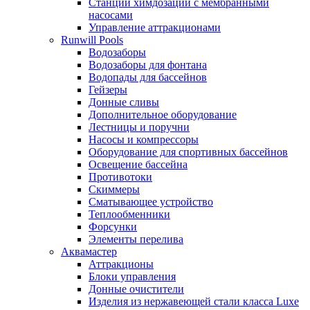
Станции химдозации с мембранными
насосами
Управление аттракционами
Runwill Pools
Водозаборы
Водозаборы для фонтана
Водопады для бассейнов
Гейзеры
Донные сливы
Дополнительное оборудование
Лестницы и поручни
Насосы и компрессоры
Оборудование для спортивных бассейнов
Освещение бассейна
Противотоки
Скиммеры
Сматывающее устройство
Теплообменники
Форсунки
Элементы перелива
Аквамастер
Аттракционы
Блоки управления
Донные очистители
Изделия из нержавеющей стали класса Luxe