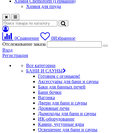
Химия Chemoform (Германия)
Химия для пруда
0
Сравнение
0
Избранное
Отслеживание заказа
Вход
Регистрация
Все категории
БАНИ И САУНЫ
Готовим с огоньком!
Аксессуары для бани и сауны
Баки для банных печей
Бани бочки
Вагонка
Двери для бани и сауны
Дровяные печи
Дымоходы для бани и сауны
ИК-оборудование
Камни, чугунные ядра
Освещение для бани и сауны