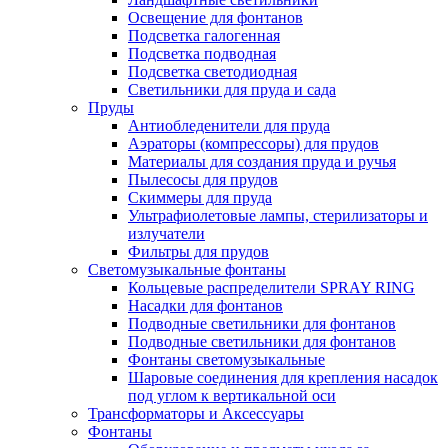
Освещение для фонтанов
Подсветка галогенная
Подсветка подводная
Подсветка светодиодная
Светильники для пруда и сада
Пруды
Антиобледенители для пруда
Аэраторы (компрессоры) для прудов
Материалы для создания пруда и ручья
Пылесосы для прудов
Скиммеры для пруда
Ультрафиолетовые лампы, стерилизаторы и
излучатели
Фильтры для прудов
Светомузыкальные фонтаны
Кольцевые распределители SPRAY RING
Насадки для фонтанов
Подводные светильники для фонтанов
Подводные светильники для фонтанов
Фонтаны светомузыкальные
Шаровые соединения для крепления насадок
под углом к вертикальной оси
Трансформаторы и Аксессуары
Фонтаны