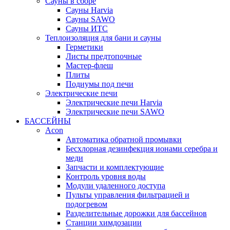
Сауны в сборе
Cауны Harvia
Сауны SAWO
Сауны ИТС
Теплоизоляция для бани и сауны
Герметики
Листы предтопочные
Мастер-флеш
Плиты
Подиумы под печи
Электрические печи
Электрические печи Harvia
Электрические печи SAWO
БАССЕЙНЫ
Acon
Автоматика обратной промывки
Беcхлорная дезинфекция ионами серебра и
меди
Запчасти и комплектующие
Контроль уровня воды
Модули удаленного доступа
Пульты управления фильтрацией и
подогревом
Разделительные дорожки для бассейнов
Станции химдозации