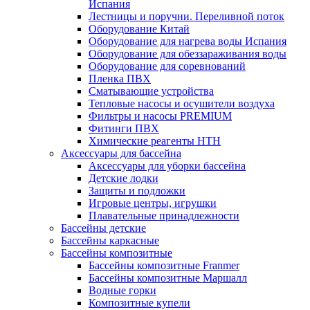
Испания
Лестницы и поручни. Переливной поток
Оборудование Китай
Оборудование для нагрева воды Испания
Оборудование для обеззараживания воды
Оборудование для соревнований
Пленка ПВХ
Сматывающие устройства
Тепловые насосы и осушители воздуха
Фильтры и насосы PREMIUM
Фитинги ПВХ
Химические реагенты HTH
Аксессуары для бассейна
Аксессуары для уборки бассейна
Детские лодки
Защиты и подложки
Игровые центры, игрушки
Плавательные принадлежности
Бассейны детские
Бассейны каркасные
Бассейны композитные
Бассейны композитные Franmer
Бассейны композитные Маршалл
Водные горки
Композитные купели