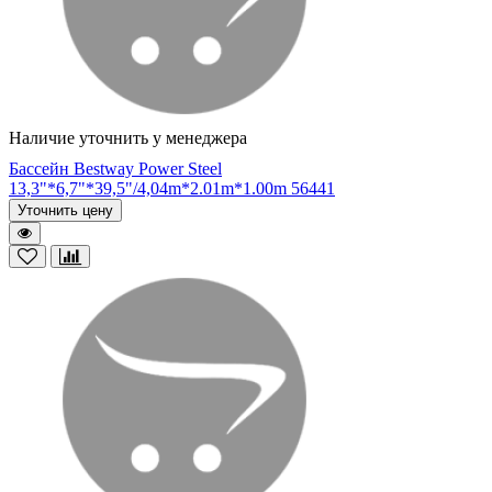
Наличие уточнить у менеджера
Бассейн Bestway Power Steel
13,3"*6,7"*39,5"/4,04m*2.01m*1.00m 56441
Уточнить цену