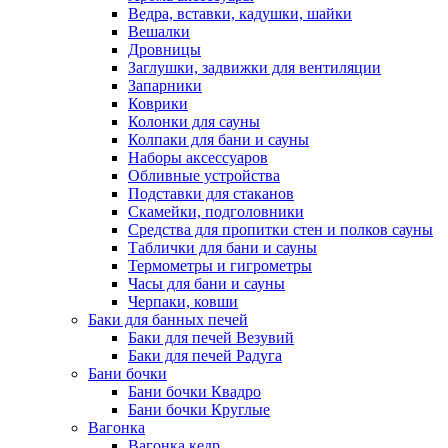
Ведра, вставки, кадушки, шайки
Вешалки
Дровницы
Заглушки, задвижки для вентиляции
Запарники
Коврики
Колонки для сауны
Колпаки для бани и сауны
Наборы аксессуаров
Обливные устройства
Подставки для стаканов
Скамейки, подголовники
Средства для пропитки стен и полков сауны
Таблички для бани и сауны
Термометры и гигрометры
Часы для бани и сауны
Черпаки, ковши
Баки для банных печей
Баки для печей Везувий
Баки для печей Радуга
Бани бочки
Бани бочки Квадро
Бани бочки Круглые
Вагонка
Вагонка кедр