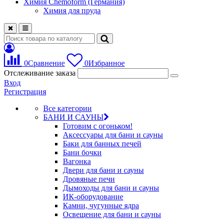
Химия Chemoform (Германия)
Химия для пруда
0
Сравнение
0
Избранное
Отслеживание заказа
Вход
Регистрация
Все категории
БАНИ И САУНЫ
Готовим с огоньком!
Аксессуары для бани и сауны
Баки для банных печей
Бани бочки
Вагонка
Двери для бани и сауны
Дровяные печи
Дымоходы для бани и сауны
ИК-оборудование
Камни, чугунные ядра
Освещение для бани и сауны