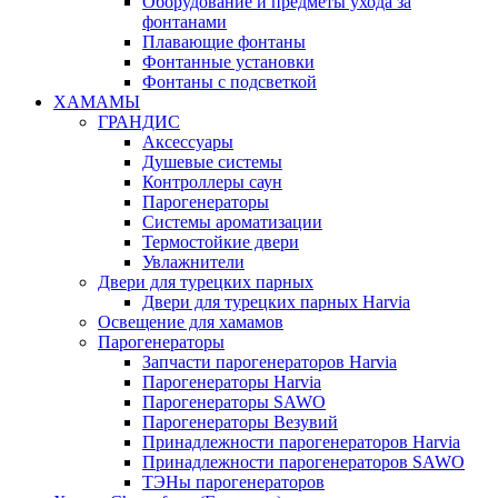
Оборудование и предметы ухода за
фонтанами
Плавающие фонтаны
Фонтанные установки
Фонтаны с подсветкой
ХАМАМЫ
ГРАНДИС
Аксессуары
Душевые системы
Контроллеры саун
Парогенераторы
Системы ароматизации
Термостойкие двери
Увлажнители
Двери для турецких парных
Двери для турецких парных Harvia
Освещение для хамамов
Парогенераторы
Запчасти парогенераторов Harvia
Парогенераторы Harvia
Парогенераторы SAWO
Парогенераторы Везувий
Принадлежности парогенераторов Harvia
Принадлежности парогенераторов SAWO
ТЭНы парогенераторов