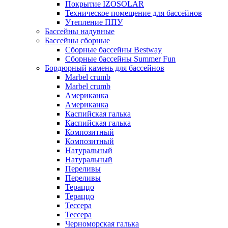
Покрытие IZOSOLAR
Техническое помещение для бассейнов
Утепление ППУ
Бассейны надувные
Бассейны сборные
Сборные бассейны Bestway
Сборные бассейны Summer Fun
Бордюрный камень для бассейнов
Marbel crumb
Marbel crumb
Американка
Американка
Каспийская галька
Каспийская галька
Композитный
Композитный
Натуральный
Натуральный
Переливы
Переливы
Тераццо
Тераццо
Тессера
Тессера
Черноморская галька