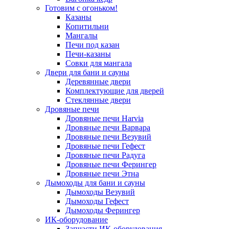
Готовим с огоньком!
Казаны
Копитильни
Мангалы
Печи под казан
Печи-казаны
Совки для мангала
Двери для бани и сауны
Деревянные двери
Комплектующие для дверей
Стеклянные двери
Дровяные печи
Дровяные печи Harvia
Дровяные печи Варвара
Дровяные печи Везувий
Дровяные печи Гефест
Дровяные печи Радуга
Дровяные печи Ферингер
Дровяные печи Этна
Дымоходы для бани и сауны
Дымоходы Везувий
Дымоходы Гефест
Дымоходы Ферингер
ИК-оборудование
Запчасти ИК-оборудования