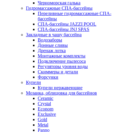
Черноморская галька
Гидромассажные СПА-бассейны
Переливные гидромассажные СПА-
бассейны
СПА-бассейны JAZZI POOL
СПА-бассейны JNJ SPAS
Закладные в чашу бассейна
Водозаборы
Донные сливы
Дренаж лотка
Монтажные комплекты
Подключение пылесоса
Регуляторы уровня воды
Скиммеры и детали
Форсунки
Купели
Купели нержавеющие
Мозаика, облицовка для бассейнов
Ceramic
Crystal
Econom
Exclusive
Gold
Metal
Panno