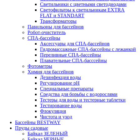
Светильники с цветными светодиодами
Светофильтры к светильникам EXTRA
FLAT и STANDART
Трансформаторы
Павильоны для бассейнов
Робот-очиститель
СПА-бассейны
Аксессуары для СПА-бассейнов
Гидромассажные СПА-бассейны с лежанкой
Переливные СПА-бассейны
Плавательные СПА-басссейны
Фотометры
Химия для бассейнов
Дезинфекция воды
Регулирование pH
Специальные препараты
Средства для борьбы с водорослями
Тестеры для воды и тестерные таблетки
Тестирование воды
Флокуляция
Чистота и уход
Бассейны BESTWAY
Пруды садовые
Байкал ЗЕЛЕНЫЙ
Байкал ЧЕРНЫЕ