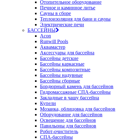
Отопительное оборудование
Печное и каминное литье
Сауны в сборе
Теплоизоляция для бани и сауны
Электрические печи
БАССЕЙНЫ
Acon
Runwill Pools
Аквамастер
Аксессуары для бассейна
Бассейны детские
Бассейны каркасные
Бассейны композитные
Бассейны надувные
Бассейны сборные
Бордюрный камень для бассейнов
Гидромассажные СПА-бассейны
Закладные в чашу бассейна
Купели
Мозаика, облицовка для бассейнов
Оборудование для бассейнов
Освещение для бассейнов
Павильоны для бассейнов
Робот-очиститель
СПА-бассейны