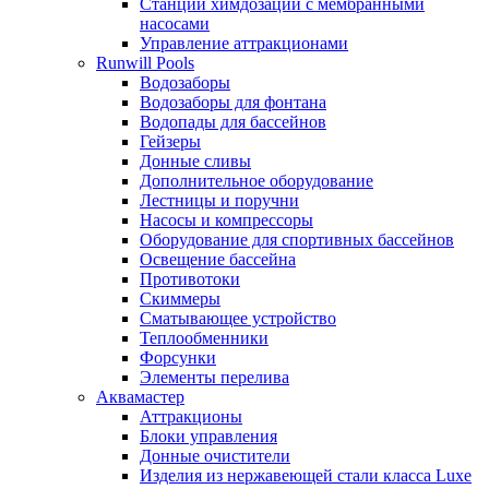
Станции химдозации с мембранными
насосами
Управление аттракционами
Runwill Pools
Водозаборы
Водозаборы для фонтана
Водопады для бассейнов
Гейзеры
Донные сливы
Дополнительное оборудование
Лестницы и поручни
Насосы и компрессоры
Оборудование для спортивных бассейнов
Освещение бассейна
Противотоки
Скиммеры
Сматывающее устройство
Теплообменники
Форсунки
Элементы перелива
Аквамастер
Аттракционы
Блоки управления
Донные очистители
Изделия из нержавеющей стали класса Luxe