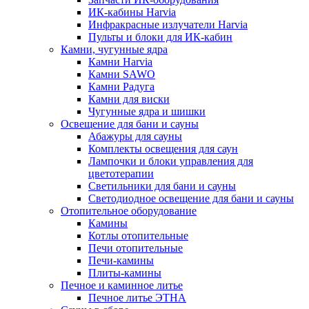
ИК-кабины Harvia
Инфракрасные излучатели Harvia
Пульты и блоки для ИК-кабин
Камни, чугунные ядра
Камни Harvia
Камни SAWO
Камни Радуга
Камни для виски
Чугунные ядра и шишки
Освещение для бани и сауны
Абажуры для сауны
Комплекты освещения для саун
Лампочки и блоки управления для
цветотерапии
Светильники для бани и сауны
Светодиодное освещение для бани и сауны
Отопительное оборудование
Камины
Котлы отопительные
Печи отопительные
Печи-камины
Плиты-камины
Печное и каминное литье
Печное литье ЭТНА